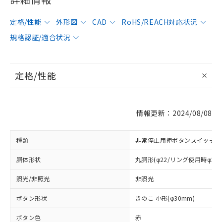
定格/性能
外形図
CAD
RoHS/REACH対応状況
規格認証/適合状況
定格/性能
情報更新：2024/08/08
種類
非常停止用押ボタンスイッチ
胴体形状
丸胴形(φ22/リング使用時φ25
照光/非照光
非照光
ボタン形状
きのこ 小形(φ30mm)
ボタン色
赤