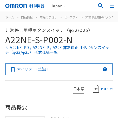
制御機器
Japan
ホーム
>
商品情報
>
商品カテゴリ
>
セーフティ
>
非常停止用押ボタンスイ
非常停止用押ボタンスイッチ（φ22/φ25）
A22NE-S-P002-N
A22NE-PD / A22NE-P / A22E 非常停止用押ボタンスイッ
チ（φ22/φ25） 形式仕様一覧
マイリストに追加
日本語
PDF出力
商品概要