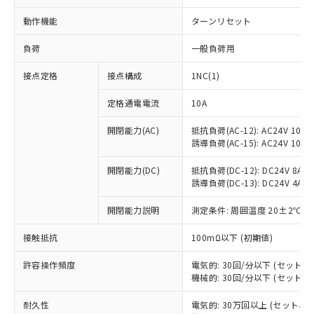
動作機能
ターンリセット
負荷
一般負荷用
接点定格
接点構成
1NC(1)
定格通電電流
10A
開閉能力(AC)
抵抗負荷(AC-12): AC24V 10A/A
誘導負荷(AC-15): AC24V 10A/AC
開閉能力(DC)
抵抗負荷(DC-12): DC24V 8A/DC
誘導負荷(DC-13): DC24V 4A/DC
開閉能力説明
測定条件: 周囲温度 20±2℃、
※1 対応状況
接触抵抗
100mΩ以下 (初期値)
対応済み：EU RoHS指令（10物質）の
許容操作頻度
電気的: 30回/分以下 (セット
非含有に対応した製品が提供可能な商品で
機械的: 30回/分以下 (セット
す。
対応予定：EU RoHS指令（10物質）の非含
耐久性
電気的: 30万回以上 (セット、