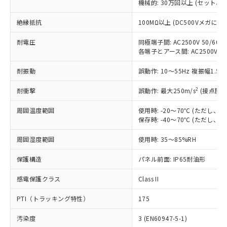
ご利用条件
機械的: 30万回以上 (セット、
有に対応した製品に切り替える予定のある
商品です。
絶縁抵抗
100MΩ以上 (DC500Vメガにて)
対応予定なし：EU RoHS指令（10物質）の
以下の条件をお読みいただき、同意のうえ
非含有に非対応の商品で、対応品を出す予
耐電圧
同極端子間: AC2500V 50/60Hz
ご利用ください。
定はありません。
各端子とアース間: AC2500V 50/
調査・確認中：EU RoHS指令（10物質）の
本サービスは、当社制御機器事業取扱
※1 中国RoHS○×表
非含有の対応状況を調査中または確認中の
耐振動
誤動作: 10～55Hz 複振幅1.5
商品の当社在庫状況および標準価格
商品です。
(税抜)を提供させていただくもので
「○」：最大均質材料含有率が中国RoHSの
非該当品：ライセンス料など無形物で、有
2
耐衝撃
誤動作: 最大250m/s
(接点開離
す。
基準値以下であることを示します。
害物質有無と関係のない商品です。
当社制御機器事業取扱商品の中には、
「×」：最大均質材料含有率が中国RoHSの
仕入先様の事情により、非含有部品として
周囲温度範囲
使用時: -20～70℃ (ただし
本サービスの対象外となる商品もある
基準値を超えていることを示します。
保存時: -40～70℃ (ただし
いたものが、含有品と判明した場合などや
当社は、これら貴社製品のうち、外国
ことをご了承ください。
「－」：未確認です。当社販売部門へお問
むを得ず変更することがあります。
為替および外国貿易法に定める商品
在庫状況および標準価格照会結果は、
周囲湿度範囲
使用時: 35～85%RH
い合わせください。
（以下｢規制貨物等」という）を輸出
記載している更新日時点での社内デー
*EU RoHS指令（10物質）：
または国外への提供する場合は、日本
記
タに基づき作成されるものであり、閲
説明
保護構造
パネル前面: IP65耐油形
鉛(Pb) 1000ppm以下、 水銀(Hg) 1000ppm以下、 カド
*中国RoHS10物質の基準値 (GB/T26572)：
国政府の輸出許可(または役務取引許
号
覧された時点での実際の在庫および標
ミウム(Cd) 100ppm以下、
Pb(鉛) :1000ppm、 Hg(水銀) : 1000ppm、 Cd(カドミウ
可)を取得するなどの必要な手続きを
六価クロム(Cr(Ⅵ)) 1000ppm以下、ポリ臭化ビフェニル
ム) : 100ppm、
準価格とは異なる場合があることをご
感電保護クラス
Class II
類(PBB) 1000ppm以下、ポリ臭化ジフェニルエーテル類
Cr(Ⅵ)(六価クロム) : 1000ppm、 PBBs(ポリ臭化ビフェ
とります。
了承ください。
(PBDE) 1000ppm以下、フタル酸ビス(2-エチルヘキシ
○
一定数以上の在庫あり
ニル類) : 1000ppm、 PBDEs(ポリ臭化ジフェニルエーテ
当社は規制貨物を破棄する場合は、完
PTI（トラッキング特性）
ル) (DEHP)(別名：DOP) 1000ppm以下、フタル酸ブチ
175
正式な納期状況および標準価格はお客
ル類) : 1000ppm、
ルベンジル（BBP） 1000ppm以下、フタル酸ジブチル
全に破砕するなど、違法に輸出されな
DBP(フタル酸ジブチル) : 1000ppm、 DIBP(フタル酸ジ
様のお取引先、またはお客様担当のオ
（DBP） 1000ppm以下、フタル酸ジイソブチル
イソブチル) : 1000ppm、 BBP(フタル酸ブチルベンジ
△
一定数には満たないが在庫あり
いよう必要な手段を講じます。
汚染度
3 (EN60947-5-1)
ムロン制御機器販売店・当社販売員に
(DIBP) 1000ppm以下
ル) : 1000ppm、