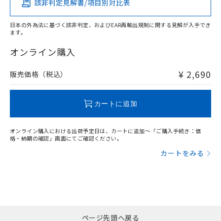
該非判定見解書/項目別対比表
O
O
O
O
日本の外為法に基づく該非判定、およびEAR再輸出規制に関する見解が入手でき
ます。
"対応済み"や非含有の記載がされた商品であっても、流通
在庫等で未対応品が混在する可能性があります。
オンライン購入
非含有品が必要な際は、弊社営業部門もしくは販売店へお
問い合わせください。
¥ 2,690
販売価格（税込）
この製品のRoHS/REACH対応状況ページへ
カートに追加
オンライン購入における出荷予定日は、カートに追加～「ご購入手続き：価
格・納期の確認」画面にてご確認ください。
カートをみる
ページ先頭へ戻る