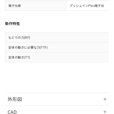
当社は貴社製品を、核兵器、ミサイ
但し、RoHS指令で産業用監視および制御機器に対する
DEHP(フタル酸ビス(2-エチルヘキシル)) : 1000ppm
ご相談ください。
適用除外項目は除く。
端子仕様
プッシュインPlus端子台
ル、化学兵器、生物兵器またはその他
－
在庫なし(最新の在庫状況につ
オムロン制御機器販売店や当社販売拠
フタル酸エステル類の４物質については閾値を超える意
武器並びにこれらの製造装置等に一切
いては、お客様のお取引先、ま
図的な使用がないことを確認しています。
点は「
販売ネットワーク
」をご確認
※2 環境保護使用期限
使用いたしません。
たはお客様担当のオムロン制御
ください。
当社は、貴社製品を第三者に販売する
機器販売店・当社販売員にご確
動作特性
在庫状況および標準価格結果を当社の
※2 対応予定月
「ｅ」：有害物質（10物質）のすべてが基
場合は、上記1、2および3の内容を当
認ください)
事前の承諾なく第三者に漏洩または開
準値以下であることを示します。
該第三者に通知します。また当社は、
示しないようお願いします。
もどりの力(RF)
部品在庫の切り替え状況などにより、予定
「10」：通常の使用状況下において有害物
販売先および販売に係わる関係者が違
マイパーツ機能（部品リスト作成サー
空
受注生産機種、また在庫状況の
月が前後することがあります。
質が外部に漏えいし、環境に深刻な影響を
法に輸出するおそれがある場合は、取
ビス）をご利用いただくには、I-Web
白
情報を公開していない機種
全体の動きに必要な力(TTF)
及ぼさない年数を意味します。
り引きをいたしません。
メンバーズにご登録されている必要が
「－」：未確認です。当社販売部門へお問
あります。
全体の動き(TT)
い合わせください。
お客様が当ウェブサイト上で当社にご
※3 非含有証明書ダウンロード
登録された部品リストについて、当社
および当社の共同利用者が、当社の製
下記の非含有証明書をダウンロードするこ
品・サービスに関するお客様との取
とができます。
合意する
キャンセル
引・商談に必要な範囲で利用すること
をご了承ください。
EU RoHS指令（10物質）の非含有証明書
※当社の共同利用者とは、
"個人情報
51物質の非含有証明書（当社基準）
外形図
の共同利用に関して"
の「1.共同利
※本証明書は発行日時点で非含有を証明す
用者の範囲」に記載されている法人を
るもので、過去に遡って非含有を証明する
情報更新：2024/08/08
指します。
CAD
ものではありません。