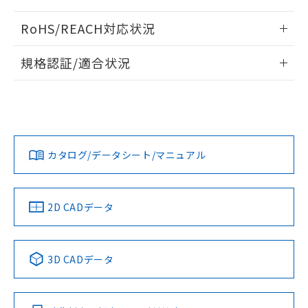
また、RoHS指令のフタル酸エステル類４
ログイン/会員登録いただくと、CADデータをダウンロー
物質の対応では、対応完了までの期間は出
RoHS/REACH対応状況
ドすることができます。
荷製品に未対応品が混在することから備考
情報更新：2026/7/29
欄に対応日を記載しておりました。
規格認証/適合状況
既に当社にて対応品への在庫切替を完了
ログイン/会員登録
EU RoHS
していることから、特段のことがない限
注意事項・凡例
UL認証
CSA認証
CEマーキング
り、2022年1月12日より割愛しておりま
す。
Yes
Yes
Yes
対応状況
対応予定月
※1
※2
ダウンロードデータをご利用いただく前に、以下を必ずお読
みください。
カタログ/データシート/マニュアル
対応済み
ソフトウェアの使用条件
LR型式承認
DNV型式承認
BV型式承認
KR型式承
（イギリス
（ノルウェー
（フランス
（韓国
船舶規格）
船舶規格）
船舶規格）
船舶規格
中国 RoHS
注意事項・凡例
2D CADデータ
No
No
No
No
中国 RoHS表
※1 ※2
3D CADデータ
この製品の規格認証/適合状況ページへ
Pb
Hg
Cd
Cr(VI)
その他の認証はこちらのページからご検索ください