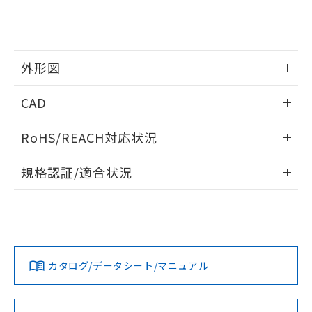
51物質の非含有証明書（当社基準）
の共同利用に関して"
の「1.共同利
※本証明書は発行日時点で非含有を証明す
用者の範囲」に記載されている法人を
るもので、過去に遡って非含有を証明する
指します。
ものではありません。
外形図
また、RoHS指令のフタル酸エステル類４
物質の対応では、対応完了までの期間は出
情報更新：2024/08/08
荷製品に未対応品が混在することから備考
CAD
欄に対応日を記載しておりました。
既に当社にて対応品への在庫切替を完了
ログイン/会員登録いただくと、CADデータをダウンロー
RoHS/REACH対応状況
していることから、特段のことがない限
ドすることができます。
り、2022年1月12日より割愛しておりま
情報更新：2026/7/29
す。
規格認証/適合状況
ログイン/会員登録
EU RoHS
注意事項・凡例
UL認証
CSA認証
CEマーキング
Yes
Yes
Yes
対応状況
対応予定月
※1
※2
ダウンロードデータをご利用いただく前に、以下を必ずお読
みください。
カタログ/データシート/マニュアル
対応済み
ソフトウェアの使用条件
LR型式承認
DNV型式承認
BV型式承認
KR型式承
（イギリス
（ノルウェー
（フランス
（韓国
船舶規格）
船舶規格）
船舶規格）
船舶規格