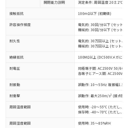
対応済み：EU RoHS指令（10物質）の
開閉能力説明
測定条件: 周囲温度 20±2℃、
非含有に対応した製品が提供可能な商品で
す。
接触抵抗
100mΩ以下 (初期値)
対応予定：EU RoHS指令（10物質）の非含
ご利用条件
有に対応した製品に切り替える予定のある
許容操作頻度
電気的: 30回/分以下 (セット
機械的: 30回/分以下 (セット
商品です。
対応予定なし：EU RoHS指令（10物質）の
以下の条件をお読みいただき、同意のうえ
耐久性
電気的: 30万回以上 (セット、
非含有に非対応の商品で、対応品を出す予
機械的: 30万回以上 (セット、
ご利用ください。
定はありません。
調査・確認中：EU RoHS指令（10物質）の
本サービスは、当社制御機器事業取扱
絶縁抵抗
100MΩ以上 (DC500Vメガ
※1 中国RoHS○×表
非含有の対応状況を調査中または確認中の
商品の当社在庫状況および標準価格
商品です。
耐電圧
同極端子間: AC2500V 50/6
(税抜)を提供させていただくもので
「○」：最大均質材料含有率が中国RoHSの
非該当品：ライセンス料など無形物で、有
各端子とアース間: AC2500V 50/
す。
基準値以下であることを示します。
害物質有無と関係のない商品です。
当社制御機器事業取扱商品の中には、
「×」：最大均質材料含有率が中国RoHSの
仕入先様の事情により、非含有部品として
耐振動
誤動作: 10～55Hz 複振幅1.5
本サービスの対象外となる商品もある
基準値を超えていることを示します。
いたものが、含有品と判明した場合などや
当社は、これら貴社製品のうち、外国
ことをご了承ください。
「－」：未確認です。当社販売部門へお問
2
耐衝撃
誤動作: 最大250m/s
(接点開離
むを得ず変更することがあります。
為替および外国貿易法に定める商品
在庫状況および標準価格照会結果は、
い合わせください。
（以下｢規制貨物等」という）を輸出
記載している更新日時点での社内デー
周囲温度範囲
使用時: -20～55℃ (ただし
*EU RoHS指令（10物質）：
または国外への提供する場合は、日本
記
タに基づき作成されるものであり、閲
説明
保存時: -40～70℃ (ただし
鉛(Pb) 1000ppm以下、 水銀(Hg) 1000ppm以下、 カド
*中国RoHS10物質の基準値 (GB/T26572)：
国政府の輸出許可(または役務取引許
号
覧された時点での実際の在庫および標
ミウム(Cd) 100ppm以下、
Pb(鉛) :1000ppm、 Hg(水銀) : 1000ppm、 Cd(カドミウ
可)を取得するなどの必要な手続きを
六価クロム(Cr(Ⅵ)) 1000ppm以下、ポリ臭化ビフェニル
ム) : 100ppm、
準価格とは異なる場合があることをご
周囲湿度範囲
使用時: 35～85%RH
類(PBB) 1000ppm以下、ポリ臭化ジフェニルエーテル類
Cr(Ⅵ)(六価クロム) : 1000ppm、 PBBs(ポリ臭化ビフェ
とります。