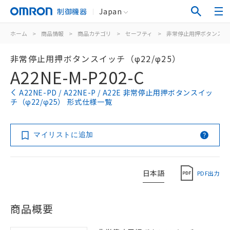
制御機器
Japan
ホーム
>
商品情報
>
商品カテゴリ
>
セーフティ
>
非常停止用押ボタンスイ
非常停止用押ボタンスイッチ（φ22/φ25）
A22NE-M-P202-C
A22NE-PD / A22NE-P / A22E 非常停止用押ボタンスイッ
チ（φ22/φ25） 形式仕様一覧
マイリストに追加
日本語
PDF出力
商品概要