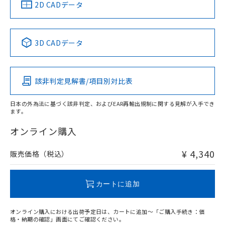
中国 RoHS
注意事項・凡例
2D CADデータ
No
No
No
No
中国 RoHS表
※1 ※2
3D CADデータ
この製品の規格認証/適合状況ページへ
Pb
Hg
Cd
Cr(VI)
その他の認証はこちらのページからご検索ください
該非判定見解書/項目別対比表
X
O
O
O
日本の外為法に基づく該非判定、およびEAR再輸出規制に関する見解が入手でき
ます。
"対応済み"や非含有の記載がされた商品であっても、流通
在庫等で未対応品が混在する可能性があります。
オンライン購入
非含有品が必要な際は、弊社営業部門もしくは販売店へお
問い合わせください。
¥ 4,340
販売価格（税込）
この製品のRoHS/REACH対応状況ページへ
カートに追加
オンライン購入における出荷予定日は、カートに追加～「ご購入手続き：価
格・納期の確認」画面にてご確認ください。