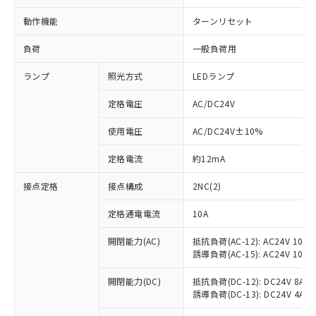
動作機能
ターンリセット
負荷
一般負荷用
ランプ
照光方式
LEDランプ
定格電圧
AC/DC24V
使用電圧
AC/DC24V±10%
定格電流
約12mA
接点定格
接点構成
2NC(2)
定格通電電流
10A
開閉能力(AC)
抵抗負荷(AC-12): AC24V 10A/A
誘導負荷(AC-15): AC24V 10A/AC
開閉能力(DC)
抵抗負荷(DC-12): DC24V 8A/DC
※1 対応状況
誘導負荷(DC-13): DC24V 4A/DC