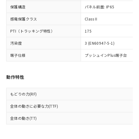
了承ください。
(PBDE) 1000ppm以下、フタル酸ビス(2-エチルヘキシ
○
一定数以上の在庫あり
ニル類) : 1000ppm、 PBDEs(ポリ臭化ジフェニルエーテ
当社は規制貨物を破棄する場合は、完
保護構造
ル) (DEHP)(別名：DOP) 1000ppm以下、フタル酸ブチ
パネル前面: IP65
正式な納期状況および標準価格はお客
ル類) : 1000ppm、
ルベンジル（BBP） 1000ppm以下、フタル酸ジブチル
全に破砕するなど、違法に輸出されな
DBP(フタル酸ジブチル) : 1000ppm、 DIBP(フタル酸ジ
様のお取引先、またはお客様担当のオ
（DBP） 1000ppm以下、フタル酸ジイソブチル
イソブチル) : 1000ppm、 BBP(フタル酸ブチルベンジ
△
一定数には満たないが在庫あり
いよう必要な手段を講じます。
感電保護クラス
Class II
ムロン制御機器販売店・当社販売員に
(DIBP) 1000ppm以下
ル) : 1000ppm、
当社は貴社製品を、核兵器、ミサイ
但し、RoHS指令で産業用監視および制御機器に対する
DEHP(フタル酸ビス(2-エチルヘキシル)) : 1000ppm
ご相談ください。
適用除外項目は除く。
PTI（トラッキング特性）
175
ル、化学兵器、生物兵器またはその他
－
在庫なし(最新の在庫状況につ
オムロン制御機器販売店や当社販売拠
フタル酸エステル類の４物質については閾値を超える意
武器並びにこれらの製造装置等に一切
いては、お客様のお取引先、ま
図的な使用がないことを確認しています。
点は「
販売ネットワーク
」をご確認
汚染度
3 (EN60947-5-1)
※2 環境保護使用期限
使用いたしません。
たはお客様担当のオムロン制御
ください。
当社は、貴社製品を第三者に販売する
機器販売店・当社販売員にご確
在庫状況および標準価格結果を当社の
端子仕様
プッシュインPlus端子台
※2 対応予定月
「ｅ」：有害物質（10物質）のすべてが基
場合は、上記1、2および3の内容を当
認ください)
事前の承諾なく第三者に漏洩または開
準値以下であることを示します。
該第三者に通知します。また当社は、
示しないようお願いします。
部品在庫の切り替え状況などにより、予定
「10」：通常の使用状況下において有害物
販売先および販売に係わる関係者が違
マイパーツ機能（部品リスト作成サー
空
受注生産機種、また在庫状況の
月が前後することがあります。
質が外部に漏えいし、環境に深刻な影響を
動作特性
法に輸出するおそれがある場合は、取
ビス）をご利用いただくには、I-Web
白
情報を公開していない機種
及ぼさない年数を意味します。
り引きをいたしません。
メンバーズにご登録されている必要が
「－」：未確認です。当社販売部門へお問
あります。
もどりの力(RF)
い合わせください。
お客様が当ウェブサイト上で当社にご
※3 非含有証明書ダウンロード
登録された部品リストについて、当社
全体の動きに必要な力(TTF)
および当社の共同利用者が、当社の製
下記の非含有証明書をダウンロードするこ
全体の動き(TT)
品・サービスに関するお客様との取
とができます。
合意する
キャンセル
引・商談に必要な範囲で利用すること
をご了承ください。
EU RoHS指令（10物質）の非含有証明書
※当社の共同利用者とは、
"個人情報