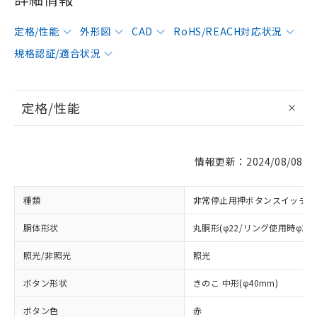
定格/性能
外形図
CAD
RoHS/REACH対応状況
規格認証/適合状況
定格/性能
情報更新：2024/08/08
種類
非常停止用押ボタンスイッチ
胴体形状
丸胴形(φ22/リング使用時φ25
照光/非照光
照光
ボタン形状
きのこ 中形(φ40mm)
ボタン色
赤