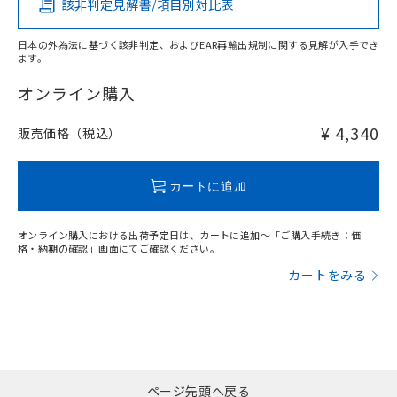
該非判定見解書/項目別対比表
O
O
O
O
日本の外為法に基づく該非判定、およびEAR再輸出規制に関する見解が入手でき
ます。
"対応済み"や非含有の記載がされた商品であっても、流通
在庫等で未対応品が混在する可能性があります。
オンライン購入
非含有品が必要な際は、弊社営業部門もしくは販売店へお
問い合わせください。
¥ 4,340
販売価格（税込）
この製品のRoHS/REACH対応状況ページへ
カートに追加
オンライン購入における出荷予定日は、カートに追加～「ご購入手続き：価
格・納期の確認」画面にてご確認ください。
カートをみる
ページ先頭へ戻る