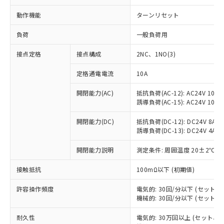
動作機能
ターンリセット
負荷
一般負荷用
接点定格
接点構成
2NC、1NO(3)
定格通電電流
10A
開閉能力(AC)
抵抗負荷(AC-12): AC24V 10A/A
誘導負荷(AC-15): AC24V 10A/AC
開閉能力(DC)
抵抗負荷(DC-12): DC24V 8A/DC
誘導負荷(DC-13): DC24V 4A/DC
開閉能力説明
測定条件: 周囲温度 20±2℃、
※1 対応状況
接触抵抗
100mΩ以下 (初期値)
対応済み：EU RoHS指令（10物質）の
許容操作頻度
電気的: 30回/分以下 (セット
非含有に対応した製品が提供可能な商品で
機械的: 30回/分以下 (セット
す。
対応予定：EU RoHS指令（10物質）の非含
耐久性
電気的: 30万回以上 (セット、