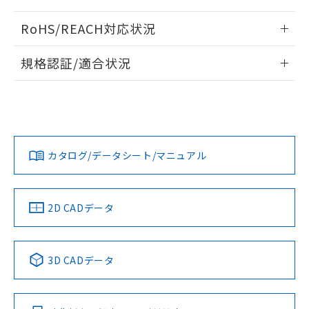
また、RoHS指令のフタル酸エステル類４
ログイン/会員登録いただくと、CADデータをダウンロー
物質の対応では、対応完了までの期間は出
RoHS/REACH対応状況
ドすることができます。
荷製品に未対応品が混在することから備考
情報更新：2026/7/29
欄に対応日を記載しておりました。
規格認証/適合状況
既に当社にて対応品への在庫切替を完了
ログイン/会員登録
EU RoHS
していることから、特段のことがない限
注意事項・凡例
UL認証
CSA認証
CEマーキング
り、2022年1月12日より割愛しておりま
す。
Yes
Yes
Yes
対応状況
対応予定月
※1
※2
ダウンロードデータをご利用いただく前に、以下を必ずお読
みください。
カタログ/データシート/マニュアル
対応済み
ソフトウェアの使用条件
LR型式承認
DNV型式承認
BV型式承認
KR型式承
（イギリス
（ノルウェー
（フランス
（韓国
船舶規格）
船舶規格）
船舶規格）
船舶規格
中国 RoHS
注意事項・凡例
2D CADデータ
No
No
No
No
中国 RoHS表
※1 ※2
3D CADデータ
この製品の規格認証/適合状況ページへ
Pb
Hg
Cd
Cr(VI)
その他の認証はこちらのページからご検索ください