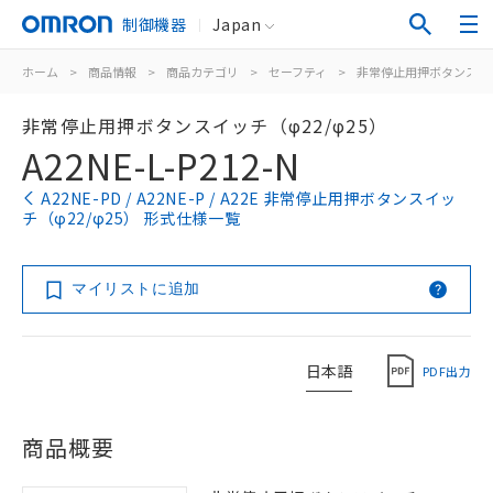
制御機器
Japan
ホーム
>
商品情報
>
商品カテゴリ
>
セーフティ
>
非常停止用押ボタンスイ
非常停止用押ボタンスイッチ（φ22/φ25）
A22NE-L-P212-N
A22NE-PD / A22NE-P / A22E 非常停止用押ボタンスイッ
チ（φ22/φ25） 形式仕様一覧
マイリストに追加
日本語
PDF出力
商品概要