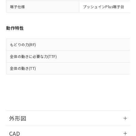
当社は貴社製品を、核兵器、ミサイ
但し、RoHS指令で産業用監視および制御機器に対する
DEHP(フタル酸ビス(2-エチルヘキシル)) : 1000ppm
ご相談ください。
適用除外項目は除く。
端子仕様
プッシュインPlus端子台
ル、化学兵器、生物兵器またはその他
－
在庫なし(最新の在庫状況につ
オムロン制御機器販売店や当社販売拠
フタル酸エステル類の４物質については閾値を超える意
武器並びにこれらの製造装置等に一切
いては、お客様のお取引先、ま
図的な使用がないことを確認しています。
点は「
販売ネットワーク
」をご確認
※2 環境保護使用期限
使用いたしません。
たはお客様担当のオムロン制御
ください。
当社は、貴社製品を第三者に販売する
機器販売店・当社販売員にご確
動作特性
在庫状況および標準価格結果を当社の
※2 対応予定月
「ｅ」：有害物質（10物質）のすべてが基
場合は、上記1、2および3の内容を当
認ください)
事前の承諾なく第三者に漏洩または開
準値以下であることを示します。
該第三者に通知します。また当社は、
示しないようお願いします。
もどりの力(RF)
部品在庫の切り替え状況などにより、予定
「10」：通常の使用状況下において有害物
販売先および販売に係わる関係者が違
マイパーツ機能（部品リスト作成サー
空
受注生産機種、また在庫状況の
月が前後することがあります。
質が外部に漏えいし、環境に深刻な影響を
法に輸出するおそれがある場合は、取
ビス）をご利用いただくには、I-Web
白
情報を公開していない機種
全体の動きに必要な力(TTF)
及ぼさない年数を意味します。
り引きをいたしません。
メンバーズにご登録されている必要が
「－」：未確認です。当社販売部門へお問
あります。
全体の動き(TT)
い合わせください。
お客様が当ウェブサイト上で当社にご
※3 非含有証明書ダウンロード
登録された部品リストについて、当社
および当社の共同利用者が、当社の製
下記の非含有証明書をダウンロードするこ
品・サービスに関するお客様との取
とができます。
合意する
キャンセル
引・商談に必要な範囲で利用すること
をご了承ください。
EU RoHS指令（10物質）の非含有証明書
※当社の共同利用者とは、
"個人情報
51物質の非含有証明書（当社基準）
外形図
の共同利用に関して"
の「1.共同利
※本証明書は発行日時点で非含有を証明す
用者の範囲」に記載されている法人を
るもので、過去に遡って非含有を証明する
情報更新：2024/08/08
指します。
CAD
ものではありません。