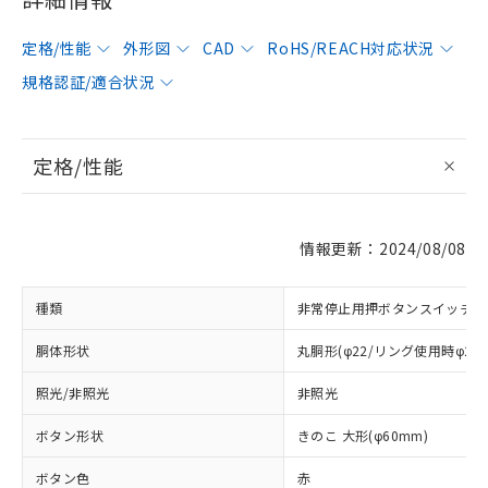
定格/性能
外形図
CAD
RoHS/REACH対応状況
規格認証/適合状況
定格/性能
情報更新：2024/08/08
種類
非常停止用押ボタンスイッチ
胴体形状
丸胴形(φ22/リング使用時φ25
照光/非照光
非照光
ボタン形状
きのこ 大形(φ60mm)
ボタン色
赤