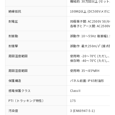
ご利用条件
機械的: 30万回以上 (セット、
有に対応した製品に切り替える予定のある
商品です。
絶縁抵抗
100MΩ以上 (DC500Vメガにて)
対応予定なし：EU RoHS指令（10物質）の
以下の条件をお読みいただき、同意のうえ
非含有に非対応の商品で、対応品を出す予
耐電圧
同極端子間: AC2500V 50/60Hz
ご利用ください。
定はありません。
各端子とアース間: AC2500V 50/
調査・確認中：EU RoHS指令（10物質）の
本サービスは、当社制御機器事業取扱
※1 中国RoHS○×表
非含有の対応状況を調査中または確認中の
耐振動
誤動作: 10～55Hz 複振幅1.5
商品の当社在庫状況および標準価格
商品です。
(税抜)を提供させていただくもので
「○」：最大均質材料含有率が中国RoHSの
非該当品：ライセンス料など無形物で、有
2
耐衝撃
誤動作: 最大250m/s
(接点開離
す。
基準値以下であることを示します。
害物質有無と関係のない商品です。
当社制御機器事業取扱商品の中には、
「×」：最大均質材料含有率が中国RoHSの
仕入先様の事情により、非含有部品として
周囲温度範囲
使用時: -20～70℃ (ただし
本サービスの対象外となる商品もある
基準値を超えていることを示します。
保存時: -40～70℃ (ただし
いたものが、含有品と判明した場合などや
当社は、これら貴社製品のうち、外国
ことをご了承ください。
「－」：未確認です。当社販売部門へお問
むを得ず変更することがあります。
為替および外国貿易法に定める商品
在庫状況および標準価格照会結果は、
周囲湿度範囲
使用時: 35～85%RH
い合わせください。
（以下｢規制貨物等」という）を輸出
記載している更新日時点での社内デー
*EU RoHS指令（10物質）：
または国外への提供する場合は、日本
記
タに基づき作成されるものであり、閲
説明
保護構造
パネル前面: IP65耐油形
鉛(Pb) 1000ppm以下、 水銀(Hg) 1000ppm以下、 カド
*中国RoHS10物質の基準値 (GB/T26572)：
国政府の輸出許可(または役務取引許
号
覧された時点での実際の在庫および標
ミウム(Cd) 100ppm以下、
Pb(鉛) :1000ppm、 Hg(水銀) : 1000ppm、 Cd(カドミウ
可)を取得するなどの必要な手続きを
六価クロム(Cr(Ⅵ)) 1000ppm以下、ポリ臭化ビフェニル
ム) : 100ppm、
準価格とは異なる場合があることをご
感電保護クラス
Class II
類(PBB) 1000ppm以下、ポリ臭化ジフェニルエーテル類
Cr(Ⅵ)(六価クロム) : 1000ppm、 PBBs(ポリ臭化ビフェ
とります。
了承ください。
(PBDE) 1000ppm以下、フタル酸ビス(2-エチルヘキシ
○
一定数以上の在庫あり
ニル類) : 1000ppm、 PBDEs(ポリ臭化ジフェニルエーテ
当社は規制貨物を破棄する場合は、完
PTI（トラッキング特性）
ル) (DEHP)(別名：DOP) 1000ppm以下、フタル酸ブチ
175
正式な納期状況および標準価格はお客
ル類) : 1000ppm、
ルベンジル（BBP） 1000ppm以下、フタル酸ジブチル
全に破砕するなど、違法に輸出されな
DBP(フタル酸ジブチル) : 1000ppm、 DIBP(フタル酸ジ
様のお取引先、またはお客様担当のオ
（DBP） 1000ppm以下、フタル酸ジイソブチル
イソブチル) : 1000ppm、 BBP(フタル酸ブチルベンジ
△
一定数には満たないが在庫あり
いよう必要な手段を講じます。
汚染度
3 (EN60947-5-1)
ムロン制御機器販売店・当社販売員に
(DIBP) 1000ppm以下
ル) : 1000ppm、