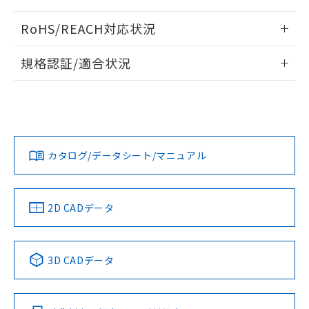
また、RoHS指令のフタル酸エステル類４
ログイン/会員登録いただくと、CADデータをダウンロー
物質の対応では、対応完了までの期間は出
RoHS/REACH対応状況
ドすることができます。
荷製品に未対応品が混在することから備考
情報更新：2026/7/29
欄に対応日を記載しておりました。
規格認証/適合状況
既に当社にて対応品への在庫切替を完了
ログイン/会員登録
EU RoHS
していることから、特段のことがない限
注意事項・凡例
UL認証
CSA認証
CEマーキング
り、2022年1月12日より割愛しておりま
す。
Yes
Yes
Yes
対応状況
対応予定月
※1
※2
ダウンロードデータをご利用いただく前に、以下を必ずお読
みください。
カタログ/データシート/マニュアル
対応済み
ソフトウェアの使用条件
LR型式承認
DNV型式承認
BV型式承認
KR型式承
（イギリス
（ノルウェー
（フランス
（韓国
船舶規格）
船舶規格）
船舶規格）
船舶規格
中国 RoHS
注意事項・凡例
2D CADデータ
No
No
No
No
中国 RoHS表
※1 ※2
3D CADデータ
この製品の規格認証/適合状況ページへ
Pb
Hg
Cd
Cr(VI)
その他の認証はこちらのページからご検索ください