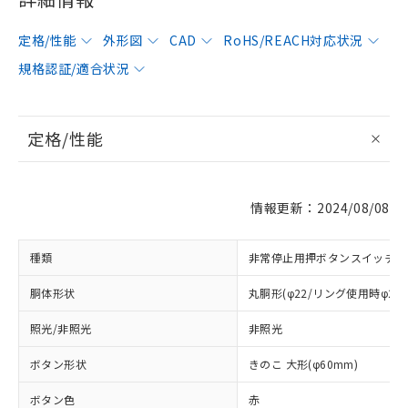
定格/性能
外形図
CAD
RoHS/REACH対応状況
規格認証/適合状況
定格/性能
情報更新：2024/08/08
種類
非常停止用押ボタンスイッチ
胴体形状
丸胴形(φ22/リング使用時φ25
照光/非照光
非照光
ボタン形状
きのこ 大形(φ60mm)
ボタン色
赤