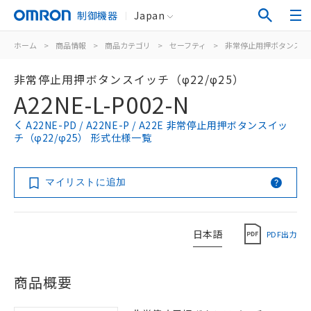
制御機器
Japan
ホーム
>
商品情報
>
商品カテゴリ
>
セーフティ
>
非常停止用押ボタンスイ
非常停止用押ボタンスイッチ（φ22/φ25）
A22NE-L-P002-N
A22NE-PD / A22NE-P / A22E 非常停止用押ボタンスイッ
チ（φ22/φ25） 形式仕様一覧
マイリストに追加
日本語
PDF出力
商品概要