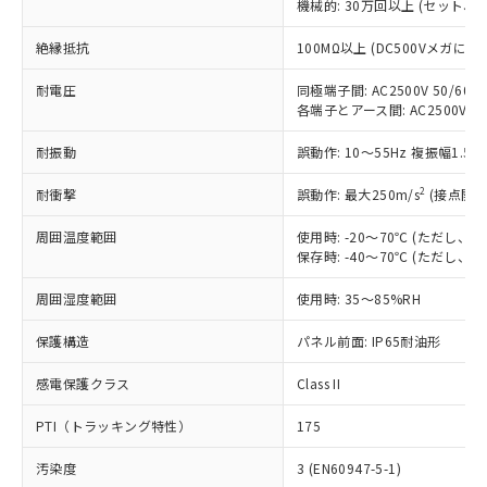
ご利用条件
機械的: 30万回以上 (セット、
有に対応した製品に切り替える予定のある
商品です。
絶縁抵抗
100MΩ以上 (DC500Vメガにて)
対応予定なし：EU RoHS指令（10物質）の
以下の条件をお読みいただき、同意のうえ
非含有に非対応の商品で、対応品を出す予
耐電圧
同極端子間: AC2500V 50/60Hz
ご利用ください。
定はありません。
各端子とアース間: AC2500V 50/
調査・確認中：EU RoHS指令（10物質）の
本サービスは、当社制御機器事業取扱
※1 中国RoHS○×表
非含有の対応状況を調査中または確認中の
耐振動
誤動作: 10～55Hz 複振幅1.5
商品の当社在庫状況および標準価格
商品です。
(税抜)を提供させていただくもので
「○」：最大均質材料含有率が中国RoHSの
非該当品：ライセンス料など無形物で、有
2
耐衝撃
誤動作: 最大250m/s
(接点開離
す。
基準値以下であることを示します。
害物質有無と関係のない商品です。
当社制御機器事業取扱商品の中には、
「×」：最大均質材料含有率が中国RoHSの
仕入先様の事情により、非含有部品として
周囲温度範囲
使用時: -20～70℃ (ただし
本サービスの対象外となる商品もある
基準値を超えていることを示します。
保存時: -40～70℃ (ただし
いたものが、含有品と判明した場合などや
当社は、これら貴社製品のうち、外国
ことをご了承ください。
「－」：未確認です。当社販売部門へお問
むを得ず変更することがあります。
為替および外国貿易法に定める商品
在庫状況および標準価格照会結果は、
周囲湿度範囲
使用時: 35～85%RH
い合わせください。
（以下｢規制貨物等」という）を輸出
記載している更新日時点での社内デー
*EU RoHS指令（10物質）：
または国外への提供する場合は、日本
記
タに基づき作成されるものであり、閲
説明
保護構造
パネル前面: IP65耐油形
鉛(Pb) 1000ppm以下、 水銀(Hg) 1000ppm以下、 カド
*中国RoHS10物質の基準値 (GB/T26572)：
国政府の輸出許可(または役務取引許
号
覧された時点での実際の在庫および標
ミウム(Cd) 100ppm以下、
Pb(鉛) :1000ppm、 Hg(水銀) : 1000ppm、 Cd(カドミウ
可)を取得するなどの必要な手続きを
六価クロム(Cr(Ⅵ)) 1000ppm以下、ポリ臭化ビフェニル
ム) : 100ppm、
準価格とは異なる場合があることをご
感電保護クラス
Class II
類(PBB) 1000ppm以下、ポリ臭化ジフェニルエーテル類
Cr(Ⅵ)(六価クロム) : 1000ppm、 PBBs(ポリ臭化ビフェ
とります。
了承ください。
(PBDE) 1000ppm以下、フタル酸ビス(2-エチルヘキシ
○
一定数以上の在庫あり
ニル類) : 1000ppm、 PBDEs(ポリ臭化ジフェニルエーテ
当社は規制貨物を破棄する場合は、完
PTI（トラッキング特性）
ル) (DEHP)(別名：DOP) 1000ppm以下、フタル酸ブチ
175
正式な納期状況および標準価格はお客
ル類) : 1000ppm、
ルベンジル（BBP） 1000ppm以下、フタル酸ジブチル
全に破砕するなど、違法に輸出されな
DBP(フタル酸ジブチル) : 1000ppm、 DIBP(フタル酸ジ
様のお取引先、またはお客様担当のオ
（DBP） 1000ppm以下、フタル酸ジイソブチル
イソブチル) : 1000ppm、 BBP(フタル酸ブチルベンジ
△
一定数には満たないが在庫あり
いよう必要な手段を講じます。
汚染度
3 (EN60947-5-1)
ムロン制御機器販売店・当社販売員に
(DIBP) 1000ppm以下
ル) : 1000ppm、