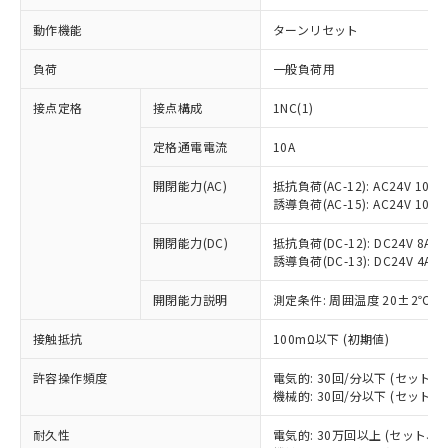
動作機能
ターンリセット
負荷
一般負荷用
接点定格
接点構成
1NC(1)
定格通電電流
10A
開閉能力(AC)
抵抗負荷(AC-12): AC24V 10A/A
誘導負荷(AC-15): AC24V 10A/AC
開閉能力(DC)
抵抗負荷(DC-12): DC24V 8A/DC
誘導負荷(DC-13): DC24V 4A/DC
開閉能力説明
測定条件: 周囲温度 20±2℃、
※1 対応状況
接触抵抗
100mΩ以下 (初期値)
対応済み：EU RoHS指令（10物質）の
許容操作頻度
電気的: 30回/分以下 (セット
非含有に対応した製品が提供可能な商品で
機械的: 30回/分以下 (セット
す。
対応予定：EU RoHS指令（10物質）の非含
耐久性
電気的: 30万回以上 (セット、