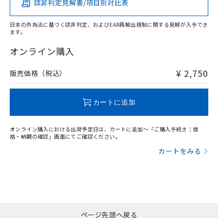
該非判定見解書/項目別対比表
O
O
O
O
日本の外為法に基づく該非判定、およびEAR再輸出規制に関する見解が入手でき
ます。
"対応済み"や非含有の記載がされた商品であっても、流通
在庫等で未対応品が混在する可能性があります。
オンライン購入
非含有品が必要な際は、弊社営業部門もしくは販売店へお
問い合わせください。
¥ 2,750
販売価格（税込）
この製品のRoHS/REACH対応状況ページへ
カートに追加
オンライン購入における出荷予定日は、カートに追加～「ご購入手続き：価
格・納期の確認」画面にてご確認ください。
カートをみる
ページ先頭へ戻る