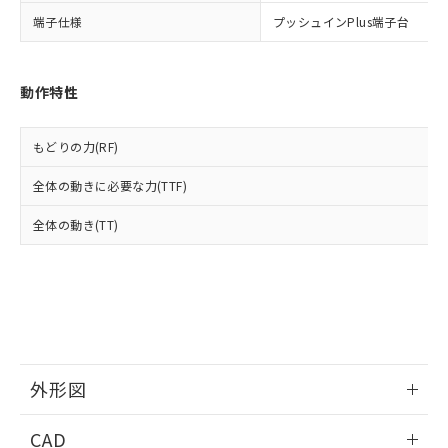
当社は貴社製品を、核兵器、ミサイ
但し、RoHS指令で産業用監視および制御機器に対する
DEHP(フタル酸ビス(2-エチルヘキシル)) : 1000ppm
ご相談ください。
適用除外項目は除く。
端子仕様
プッシュインPlus端子台
ル、化学兵器、生物兵器またはその他
－
在庫なし(最新の在庫状況につ
オムロン制御機器販売店や当社販売拠
フタル酸エステル類の４物質については閾値を超える意
武器並びにこれらの製造装置等に一切
いては、お客様のお取引先、ま
図的な使用がないことを確認しています。
点は「
販売ネットワーク
」をご確認
※2 環境保護使用期限
使用いたしません。
たはお客様担当のオムロン制御
ください。
当社は、貴社製品を第三者に販売する
機器販売店・当社販売員にご確
動作特性
在庫状況および標準価格結果を当社の
※2 対応予定月
「ｅ」：有害物質（10物質）のすべてが基
場合は、上記1、2および3の内容を当
認ください)
事前の承諾なく第三者に漏洩または開
準値以下であることを示します。
該第三者に通知します。また当社は、
示しないようお願いします。
もどりの力(RF)
部品在庫の切り替え状況などにより、予定
「10」：通常の使用状況下において有害物
販売先および販売に係わる関係者が違
マイパーツ機能（部品リスト作成サー
空
受注生産機種、また在庫状況の
月が前後することがあります。
質が外部に漏えいし、環境に深刻な影響を
法に輸出するおそれがある場合は、取
ビス）をご利用いただくには、I-Web
白
情報を公開していない機種
全体の動きに必要な力(TTF)
及ぼさない年数を意味します。
り引きをいたしません。
メンバーズにご登録されている必要が
「－」：未確認です。当社販売部門へお問
あります。
全体の動き(TT)
い合わせください。
お客様が当ウェブサイト上で当社にご
※3 非含有証明書ダウンロード
登録された部品リストについて、当社
および当社の共同利用者が、当社の製
下記の非含有証明書をダウンロードするこ
品・サービスに関するお客様との取
とができます。
合意する
キャンセル
引・商談に必要な範囲で利用すること
をご了承ください。
EU RoHS指令（10物質）の非含有証明書
※当社の共同利用者とは、
"個人情報
51物質の非含有証明書（当社基準）
外形図
の共同利用に関して"
の「1.共同利
※本証明書は発行日時点で非含有を証明す
用者の範囲」に記載されている法人を
るもので、過去に遡って非含有を証明する
情報更新：2024/08/08
指します。
CAD
ものではありません。