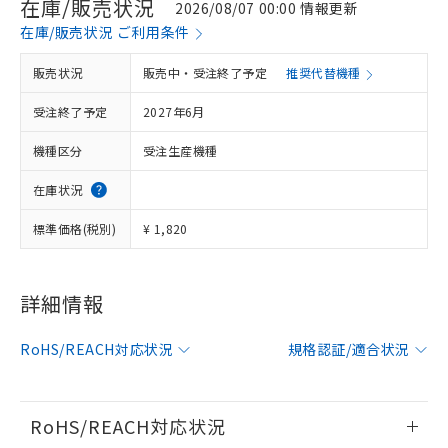
在庫/販売状況
2026/08/07 00:00 情報更新
在庫/販売状況 ご利用条件
※1 対応状況
販売状況
販売中・受注終了予定
推奨代替機種
受注終了予定
2027年6月
対応済み：EU RoHS指令（10物質）の
非含有に対応した製品が提供可能な商品で
機種区分
受注生産機種
す。
対応予定：EU RoHS指令（10物質）の非含
在庫状況
ご利用条件
有に対応した製品に切り替える予定のある
商品です。
標準価格(税別)
¥ 1,820
対応予定なし：EU RoHS指令（10物質）の
以下の条件をお読みいただき、同意のうえ
非含有に非対応の商品で、対応品を出す予
ご利用ください。
定はありません。
詳細情報
調査・確認中：EU RoHS指令（10物質）の
本サービスは、当社制御機器事業取扱
※1 中国RoHS○×表
非含有の対応状況を調査中または確認中の
商品の当社在庫状況および標準価格
商品です。
RoHS/REACH対応状況
規格認証/適合状況
(税抜)を提供させていただくもので
「○」：最大均質材料含有率が中国RoHSの
非該当品：ライセンス料など無形物で、有
す。
基準値以下であることを示します。
害物質有無と関係のない商品です。
当社制御機器事業取扱商品の中には、
「×」：最大均質材料含有率が中国RoHSの
仕入先様の事情により、非含有部品として
本サービスの対象外となる商品もある
RoHS/REACH対応状況
基準値を超えていることを示します。
いたものが、含有品と判明した場合などや
当社は、これら貴社製品のうち、外国
ことをご了承ください。