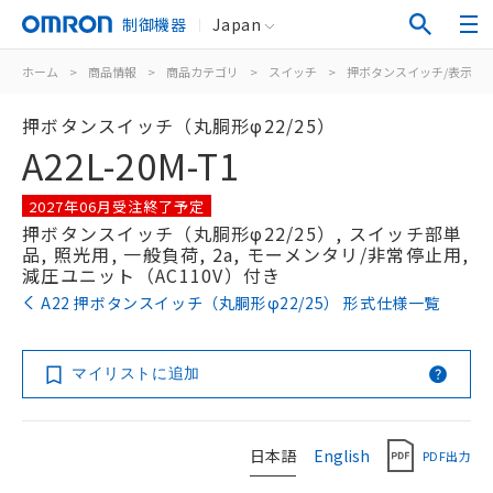
制御機器
Japan
ホーム
>
商品情報
>
商品カテゴリ
>
スイッチ
>
押ボタンスイッチ/表示灯
押ボタンスイッチ（丸胴形φ22/25）
A22L-20M-T1
2027年06月受注終了予定
押ボタンスイッチ（丸胴形φ22/25）, スイッチ部単
品, 照光用, 一般負荷, 2a, モーメンタリ/非常停止用,
減圧ユニット（AC110V）付き
A22 押ボタンスイッチ（丸胴形φ22/25） 形式仕様一覧
マイリストに追加
日本語
English
PDF出力