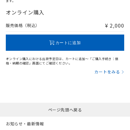
ます。
登録された部品リストについて、当社
"対応済み"や非含有の記載がされた商品であっても、流通
および当社の共同利用者が、当社の製
在庫等で未対応品が混在する可能性があります。
オンライン購入
下記の非含有証明書をダウンロードするこ
品・サービスに関するお客様との取
非含有品が必要な際は、弊社営業部門もしくは販売店へお
とができます。
合意する
キャンセル
引・商談に必要な範囲で利用すること
問い合わせください。
¥ 2,000
販売価格（税込）
をご了承ください。
EU RoHS指令（10物質）の非含有証明書
※当社の共同利用者とは、
"個人情報
51物質の非含有証明書（当社基準）
の共同利用に関して"
の「1.共同利
この製品のRoHS/REACH対応状況ページへ
※本証明書は発行日時点で非含有を証明す
カートに追加
用者の範囲」に記載されている法人を
るもので、過去に遡って非含有を証明する
指します。
ものではありません。
オンライン購入における出荷予定日は、カートに追加～「ご購入手続き：価
また、RoHS指令のフタル酸エステル類４
格・納期の確認」画面にてご確認ください。
物質の対応では、対応完了までの期間は出
カートをみる
荷製品に未対応品が混在することから備考
欄に対応日を記載しておりました。
既に当社にて対応品への在庫切替を完了
していることから、特段のことがない限
り、2022年1月12日より割愛しておりま
す。
ページ先頭へ戻る
お知らせ・最新情報