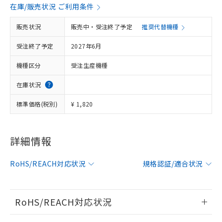
在庫/販売状況 ご利用条件
販売状況
販売中・受注終了予定
推奨代替機種
※1 対応状況
受注終了予定
2027年6月
対応済み：EU RoHS指令（10物質）の
非含有に対応した製品が提供可能な商品で
機種区分
受注生産機種
す。
対応予定：EU RoHS指令（10物質）の非含
在庫状況
ご利用条件
有に対応した製品に切り替える予定のある
標準価格(税別)
商品です。
¥ 1,820
対応予定なし：EU RoHS指令（10物質）の
以下の条件をお読みいただき、同意のうえ
非含有に非対応の商品で、対応品を出す予
ご利用ください。
定はありません。
詳細情報
調査・確認中：EU RoHS指令（10物質）の
本サービスは、当社制御機器事業取扱
※1 中国RoHS○×表
非含有の対応状況を調査中または確認中の
商品の当社在庫状況および標準価格
RoHS/REACH対応状況
規格認証/適合状況
商品です。
(税抜)を提供させていただくもので
「○」：最大均質材料含有率が中国RoHSの
非該当品：ライセンス料など無形物で、有
す。
基準値以下であることを示します。
害物質有無と関係のない商品です。
当社制御機器事業取扱商品の中には、
「×」：最大均質材料含有率が中国RoHSの
仕入先様の事情により、非含有部品として
RoHS/REACH対応状況
本サービスの対象外となる商品もある
基準値を超えていることを示します。
いたものが、含有品と判明した場合などや
当社は、これら貴社製品のうち、外国
ことをご了承ください。
「－」：未確認です。当社販売部門へお問
むを得ず変更することがあります。
情報更新：2026/7/29
為替および外国貿易法に定める商品