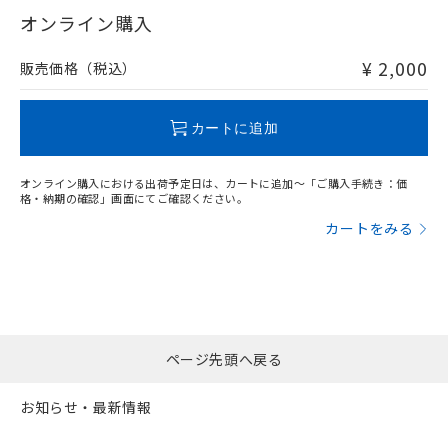
および当社の共同利用者が、当社の製
在庫等で未対応品が混在する可能性があります。
オンライン購入
下記の非含有証明書をダウンロードするこ
品・サービスに関するお客様との取
非含有品が必要な際は、弊社営業部門もしくは販売店へお
とができます。
合意する
キャンセル
引・商談に必要な範囲で利用すること
問い合わせください。
¥ 2,000
販売価格（税込）
をご了承ください。
EU RoHS指令（10物質）の非含有証明書
※当社の共同利用者とは、
"個人情報
この製品のRoHS/REACH対応状況ページへ
51物質の非含有証明書（当社基準）
の共同利用に関して"
の「1.共同利
カートに追加
※本証明書は発行日時点で非含有を証明す
用者の範囲」に記載されている法人を
るもので、過去に遡って非含有を証明する
指します。
ものではありません。
オンライン購入における出荷予定日は、カートに追加～「ご購入手続き：価
また、RoHS指令のフタル酸エステル類４
格・納期の確認」画面にてご確認ください。
物質の対応では、対応完了までの期間は出
カートをみる
荷製品に未対応品が混在することから備考
欄に対応日を記載しておりました。
既に当社にて対応品への在庫切替を完了
していることから、特段のことがない限
り、2022年1月12日より割愛しておりま
す。
ページ先頭へ戻る
お知らせ・最新情報