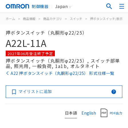
制御機器
Japan
ホーム
>
商品情報
>
商品カテゴリ
>
スイッチ
>
押ボタンスイッチ/表示灯
押ボタンスイッチ（丸胴形φ22/25）
A22L-11A
2027年06月受注終了予定
押ボタンスイッチ（丸胴形φ22/25）, スイッチ部単
品, 照光用, 一般負荷, 1a1b, オルタネイト
A22 押ボタンスイッチ（丸胴形φ22/25） 形式仕様一覧
マイリストに追加
日本語
English
PDF出力