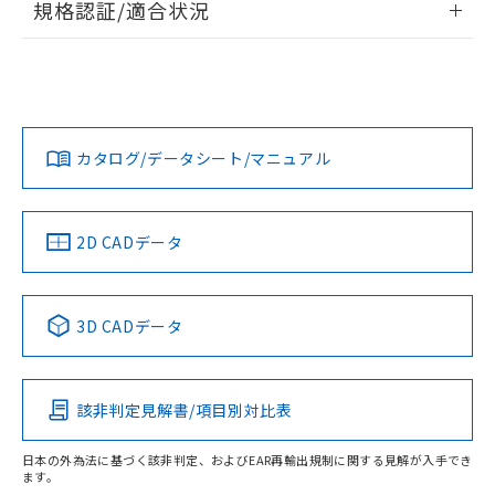
在庫状況および標準価格照会結果は、
規格認証/適合状況
い合わせください。
（以下｢規制貨物等」という）を輸出
記載している更新日時点での社内デー
*EU RoHS指令（10物質）：
EU RoHS
注意事項・凡例
または国外への提供する場合は、日本
記
タに基づき作成されるものであり、閲
説明
鉛(Pb) 1000ppm以下、 水銀(Hg) 1000ppm以下、 カド
UL認証
*中国RoHS10物質の基準値 (GB/T26572)：
CSA認証
CEマーキング
国政府の輸出許可(または役務取引許
号
覧された時点での実際の在庫および標
ミウム(Cd) 100ppm以下、
Pb(鉛) :1000ppm、 Hg(水銀) : 1000ppm、 Cd(カドミウ
可)を取得するなどの必要な手続きを
六価クロム(Cr(Ⅵ)) 1000ppm以下、ポリ臭化ビフェニル
ム) : 100ppm、
準価格とは異なる場合があることをご
Yes
Yes
Yes
類(PBB) 1000ppm以下、ポリ臭化ジフェニルエーテル類
Cr(Ⅵ)(六価クロム) : 1000ppm、 PBBs(ポリ臭化ビフェ
とります。
対応状況
対応予定月
※1
※2
了承ください。
(PBDE) 1000ppm以下、フタル酸ビス(2-エチルヘキシ
○
一定数以上の在庫あり
ニル類) : 1000ppm、 PBDEs(ポリ臭化ジフェニルエーテ
当社は規制貨物を破棄する場合は、完
ル) (DEHP)(別名：DOP) 1000ppm以下、フタル酸ブチ
正式な納期状況および標準価格はお客
ル類) : 1000ppm、
カタログ/データシート/マニュアル
ルベンジル（BBP） 1000ppm以下、フタル酸ジブチル
全に破砕するなど、違法に輸出されな
DBP(フタル酸ジブチル) : 1000ppm、 DIBP(フタル酸ジ
対応済み
様のお取引先、またはお客様担当のオ
（DBP） 1000ppm以下、フタル酸ジイソブチル
イソブチル) : 1000ppm、 BBP(フタル酸ブチルベンジ
△
一定数には満たないが在庫あり
いよう必要な手段を講じます。
ムロン制御機器販売店・当社販売員に
(DIBP) 1000ppm以下
LR型式承認
DNV型式承認
BV型式承認
KR型式承
ル) : 1000ppm、
当社は貴社製品を、核兵器、ミサイ
但し、RoHS指令で産業用監視および制御機器に対する
DEHP(フタル酸ビス(2-エチルヘキシル)) : 1000ppm
（イギリス
ご相談ください。
（ノルウェー
（フランス
（韓国
適用除外項目は除く。
ル、化学兵器、生物兵器またはその他
船舶規格）
－
在庫なし(最新の在庫状況につ
船舶規格）
船舶規格）
船舶規格
オムロン制御機器販売店や当社販売拠
中国 RoHS
注意事項・凡例
フタル酸エステル類の４物質については閾値を超える意
2D CADデータ
武器並びにこれらの製造装置等に一切
いては、お客様のお取引先、ま
図的な使用がないことを確認しています。
点は「
販売ネットワーク
」をご確認
※2 環境保護使用期限
No
使用いたしません。
No
No
No
たはお客様担当のオムロン制御
ください。
当社は、貴社製品を第三者に販売する
機器販売店・当社販売員にご確
在庫状況および標準価格結果を当社の
中国 RoHS表
※1 ※2
※2 対応予定月
「ｅ」：有害物質（10物質）のすべてが基
場合は、上記1、2および3の内容を当
3D CADデータ
認ください)
事前の承諾なく第三者に漏洩または開
準値以下であることを示します。
該第三者に通知します。また当社は、
示しないようお願いします。
この製品の規格認証/適合状況ページへ
Pb
Hg
Cd
Cr(VI)
部品在庫の切り替え状況などにより、予定
「10」：通常の使用状況下において有害物
販売先および販売に係わる関係者が違
その他の認証はこちらのページからご検索ください
マイパーツ機能（部品リスト作成サー
空
受注生産機種、また在庫状況の
月が前後することがあります。
質が外部に漏えいし、環境に深刻な影響を
法に輸出するおそれがある場合は、取
ビス）をご利用いただくには、I-Web
白
情報を公開していない機種
該非判定見解書/項目別対比表
及ぼさない年数を意味します。
り引きをいたしません。
X
O
O
O
メンバーズにご登録されている必要が
「－」：未確認です。当社販売部門へお問
あります。
い合わせください。
日本の外為法に基づく該非判定、およびEAR再輸出規制に関する見解が入手でき
お客様が当ウェブサイト上で当社にご
ます。
※3 非含有証明書ダウンロード
登録された部品リストについて、当社
"対応済み"や非含有の記載がされた商品であっても、流通