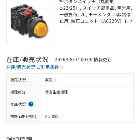
押ボタンスイッチ（丸胴形
φ22/25）, スイッチ部単品, 照光用,
一般負荷, 2b, モーメンタリ/非常停
止用, 減圧ユニット（AC220V）付き
在庫/販売状況
2026/08/07 00:00 情報更新
在庫/販売状況 ご利用条件
販売状況
販売中
機種区分
受注生産機種
在庫状況
※1 対応状況
標準価格(税別)
¥ 1,820
対応済み：EU RoHS指令（10物質）の
非含有に対応した製品が提供可能な商品で
詳細情報