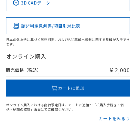
全に破砕するなど、違法に輸出されな
DBP(フタル酸ジブチル) : 1000ppm、 DIBP(フタル酸ジ
様のお取引先、またはお客様担当のオ
3D CADデータ
（DBP） 1000ppm以下、フタル酸ジイソブチル
イソブチル) : 1000ppm、 BBP(フタル酸ブチルベンジ
△
一定数には満たないが在庫あり
いよう必要な手段を講じます。
ムロン制御機器販売店・当社販売員に
(DIBP) 1000ppm以下
ル) : 1000ppm、
この製品の規格認証/適合状況ページへ
Pb
Hg
Cd
Cr(VI)
当社は貴社製品を、核兵器、ミサイ
但し、RoHS指令で産業用監視および制御機器に対する
DEHP(フタル酸ビス(2-エチルヘキシル)) : 1000ppm
ご相談ください。
その他の認証はこちらのページからご検索ください
適用除外項目は除く。
ル、化学兵器、生物兵器またはその他
－
在庫なし(最新の在庫状況につ
オムロン制御機器販売店や当社販売拠
フタル酸エステル類の４物質については閾値を超える意
該非判定見解書/項目別対比表
武器並びにこれらの製造装置等に一切
いては、お客様のお取引先、ま
図的な使用がないことを確認しています。
X
O
O
O
点は「
販売ネットワーク
」をご確認
※2 環境保護使用期限
使用いたしません。
たはお客様担当のオムロン制御
ください。
当社は、貴社製品を第三者に販売する
機器販売店・当社販売員にご確
日本の外為法に基づく該非判定、およびEAR再輸出規制に関する見解が入手でき
在庫状況および標準価格結果を当社の
※2 対応予定月
「ｅ」：有害物質（10物質）のすべてが基
ます。
場合は、上記1、2および3の内容を当
認ください)
事前の承諾なく第三者に漏洩または開
"対応済み"や非含有の記載がされた商品であっても、流通
準値以下であることを示します。
該第三者に通知します。また当社は、
示しないようお願いします。
在庫等で未対応品が混在する可能性があります。
オンライン購入
部品在庫の切り替え状況などにより、予定
「10」：通常の使用状況下において有害物
販売先および販売に係わる関係者が違
マイパーツ機能（部品リスト作成サー
空
受注生産機種、また在庫状況の
非含有品が必要な際は、弊社営業部門もしくは販売店へお
月が前後することがあります。
質が外部に漏えいし、環境に深刻な影響を
法に輸出するおそれがある場合は、取
ビス）をご利用いただくには、I-Web
白
情報を公開していない機種
問い合わせください。
¥ 2,000
販売価格（税込）
及ぼさない年数を意味します。
り引きをいたしません。
メンバーズにご登録されている必要が
「－」：未確認です。当社販売部門へお問
あります。
い合わせください。
この製品のRoHS/REACH対応状況ページへ
お客様が当ウェブサイト上で当社にご
カートに追加
※3 非含有証明書ダウンロード
登録された部品リストについて、当社
および当社の共同利用者が、当社の製
下記の非含有証明書をダウンロードするこ
品・サービスに関するお客様との取
オンライン購入における出荷予定日は、カートに追加～「ご購入手続き：価
とができます。
格・納期の確認」画面にてご確認ください。
合意する
キャンセル
引・商談に必要な範囲で利用すること
をご了承ください。
カートをみる
EU RoHS指令（10物質）の非含有証明書
※当社の共同利用者とは、
"個人情報
51物質の非含有証明書（当社基準）
の共同利用に関して"
の「1.共同利
※本証明書は発行日時点で非含有を証明す