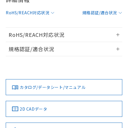
す。
対応予定：EU RoHS指令（10物質）の非含
ご利用条件
RoHS/REACH対応状況
規格認証/適合状況
有に対応した製品に切り替える予定のある
商品です。
対応予定なし：EU RoHS指令（10物質）の
以下の条件をお読みいただき、同意のうえ
非含有に非対応の商品で、対応品を出す予
RoHS/REACH対応状況
ご利用ください。
定はありません。
調査・確認中：EU RoHS指令（10物質）の
情報更新：2026/7/29
本サービスは、当社制御機器事業取扱
規格認証/適合状況
※1 中国RoHS○×表
非含有の対応状況を調査中または確認中の
商品の当社在庫状況および標準価格
商品です。
EU RoHS
注意事項・凡例
(税抜)を提供させていただくもので
「○」：最大均質材料含有率が中国RoHSの
非該当品：ライセンス料など無形物で、有
UL認証
CSA認証
CEマーキング
す。
基準値以下であることを示します。
害物質有無と関係のない商品です。
当社制御機器事業取扱商品の中には、
「×」：最大均質材料含有率が中国RoHSの
Yes
仕入先様の事情により、非含有部品として
Yes
Yes
対応状況
本サービスの対象外となる商品もある
対応予定月
※1
※2
基準値を超えていることを示します。
いたものが、含有品と判明した場合などや
当社は、これら貴社製品のうち、外国
ことをご了承ください。
「－」：未確認です。当社販売部門へお問
むを得ず変更することがあります。
為替および外国貿易法に定める商品
カタログ/データシート/マニュアル
対応済み
在庫状況および標準価格照会結果は、
い合わせください。
（以下｢規制貨物等」という）を輸出
記載している更新日時点での社内デー
LR型式承認
DNV型式承認
BV型式承認
KR型式承
*EU RoHS指令（10物質）：
または国外への提供する場合は、日本
記
タに基づき作成されるものであり、閲
説明
（イギリス
（ノルウェー
（フランス
（韓国
鉛(Pb) 1000ppm以下、 水銀(Hg) 1000ppm以下、 カド
*中国RoHS10物質の基準値 (GB/T26572)：
国政府の輸出許可(または役務取引許
号
覧された時点での実際の在庫および標
船舶規格）
ミウム(Cd) 100ppm以下、
船舶規格）
船舶規格）
船舶規格
Pb(鉛) :1000ppm、 Hg(水銀) : 1000ppm、 Cd(カドミウ
中国 RoHS
注意事項・凡例
2D CADデータ
可)を取得するなどの必要な手続きを
六価クロム(Cr(Ⅵ)) 1000ppm以下、ポリ臭化ビフェニル
ム) : 100ppm、
準価格とは異なる場合があることをご
類(PBB) 1000ppm以下、ポリ臭化ジフェニルエーテル類
Cr(Ⅵ)(六価クロム) : 1000ppm、 PBBs(ポリ臭化ビフェ
とります。
No
No
No
No
了承ください。
(PBDE) 1000ppm以下、フタル酸ビス(2-エチルヘキシ
○
一定数以上の在庫あり
ニル類) : 1000ppm、 PBDEs(ポリ臭化ジフェニルエーテ
当社は規制貨物を破棄する場合は、完
ル) (DEHP)(別名：DOP) 1000ppm以下、フタル酸ブチ
正式な納期状況および標準価格はお客
ル類) : 1000ppm、
中国 RoHS表
※1 ※2
ルベンジル（BBP） 1000ppm以下、フタル酸ジブチル