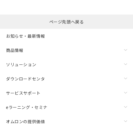
用者の範囲」に記載されている法人を
るもので、過去に遡って非含有を証明する
指します。
ものではありません。
また、RoHS指令のフタル酸エステル類４
ページ先頭へ戻る
物質の対応では、対応完了までの期間は出
荷製品に未対応品が混在することから備考
欄に対応日を記載しておりました。
お知らせ・最新情報
既に当社にて対応品への在庫切替を完了
していることから、特段のことがない限
商品情報
り、2022年1月12日より割愛しておりま
す。
ソリューション
ダウンロードセンタ
サービスサポート
eラーニング・セミナ
オムロンの提供価値