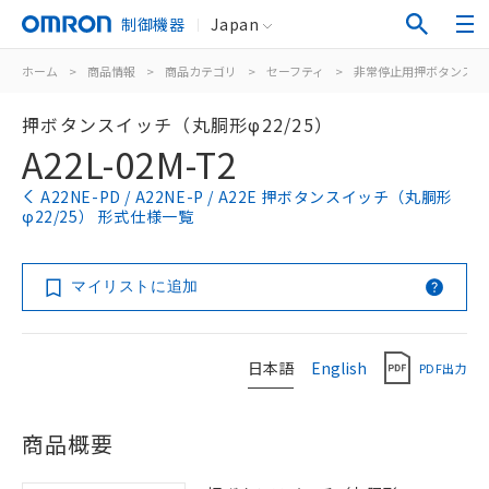
制御機器
Japan
ホーム
>
商品情報
>
商品カテゴリ
>
セーフティ
>
非常停止用押ボタンスイ
押ボタンスイッチ（丸胴形φ22/25）
A22L-02M-T2
A22NE-PD / A22NE-P / A22E 押ボタンスイッチ（丸胴形
φ22/25） 形式仕様一覧
マイリストに追加
日本語
English
PDF出力
商品概要