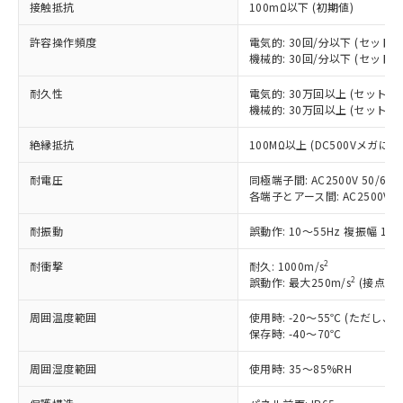
接触抵抗
100mΩ以下 (初期値)
非含有に対応した製品が提供可能な商品で
す。
許容操作頻度
電気的: 30回/分以下 (セット
対応予定：EU RoHS指令（10物質）の非含
機械的: 30回/分以下 (セット
ご利用条件
有に対応した製品に切り替える予定のある
商品です。
耐久性
電気的: 30万回以上 (セット
対応予定なし：EU RoHS指令（10物質）の
機械的: 30万回以上 (セット
以下の条件をお読みいただき、同意のうえ
非含有に非対応の商品で、対応品を出す予
ご利用ください。
定はありません。
絶縁抵抗
100MΩ以上 (DC500Vメガにて
調査・確認中：EU RoHS指令（10物質）の
本サービスは、当社制御機器事業取扱
※1 中国RoHS○×表
非含有の対応状況を調査中または確認中の
耐電圧
同極端子間: AC2500V 50/60Hz
商品の当社在庫状況および標準価格
各端子とアース間: AC2500V 50/
商品です。
(税抜)を提供させていただくもので
「○」：最大均質材料含有率が中国RoHSの
非該当品：ライセンス料など無形物で、有
す。
耐振動
誤動作: 10～55Hz 複振幅 1.
基準値以下であることを示します。
害物質有無と関係のない商品です。
当社制御機器事業取扱商品の中には、
「×」：最大均質材料含有率が中国RoHSの
仕入先様の事情により、非含有部品として
本サービスの対象外となる商品もある
2
耐衝撃
耐久: 1000m/s
基準値を超えていることを示します。
いたものが、含有品と判明した場合などや
当社は、これら貴社製品のうち、外国
2
誤動作: 最大250m/s
(接点開離
ことをご了承ください。
「－」：未確認です。当社販売部門へお問
むを得ず変更することがあります。
為替および外国貿易法に定める商品
在庫状況および標準価格照会結果は、
い合わせください。
（以下｢規制貨物等」という）を輸出
周囲温度範囲
使用時: -20～55℃ (ただし
記載している更新日時点での社内デー
*EU RoHS指令（10物質）：
保存時: -40～70℃
または国外への提供する場合は、日本
記
タに基づき作成されるものであり、閲
説明
鉛(Pb) 1000ppm以下、 水銀(Hg) 1000ppm以下、 カド
*中国RoHS10物質の基準値 (GB/T26572)：
国政府の輸出許可(または役務取引許
号
覧された時点での実際の在庫および標
ミウム(Cd) 100ppm以下、
Pb(鉛) :1000ppm、 Hg(水銀) : 1000ppm、 Cd(カドミウ
周囲湿度範囲
使用時: 35～85%RH
可)を取得するなどの必要な手続きを
六価クロム(Cr(Ⅵ)) 1000ppm以下、ポリ臭化ビフェニル
ム) : 100ppm、
準価格とは異なる場合があることをご
類(PBB) 1000ppm以下、ポリ臭化ジフェニルエーテル類
Cr(Ⅵ)(六価クロム) : 1000ppm、 PBBs(ポリ臭化ビフェ
とります。
了承ください。
(PBDE) 1000ppm以下、フタル酸ビス(2-エチルヘキシ
○
一定数以上の在庫あり
ニル類) : 1000ppm、 PBDEs(ポリ臭化ジフェニルエーテ