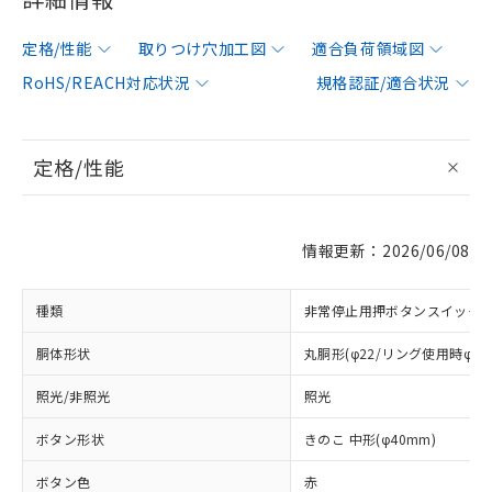
定格/性能
取りつけ穴加工図
適合負荷領域図
RoHS/REACH対応状況
規格認証/適合状況
定格/性能
情報更新：2026/06/08
種類
非常停止用押ボタンスイッチ
胴体形状
丸胴形(φ22/リング使用時φ25
照光/非照光
照光
ボタン形状
きのこ 中形(φ40mm)
ボタン色
赤