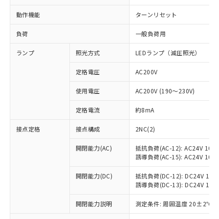
動作機能
ターンリセット
負荷
一般負荷用
ランプ
照光方式
LEDランプ（減圧照光）
定格電圧
AC200V
使用電圧
AC200V (190～230V)
定格電流
約8mA
接点定格
接点構成
2NC(2)
開閉能力(AC)
抵抗負荷(AC-12): AC24V 10A/A
誘導負荷(AC-15): AC24V 10A/A
開閉能力(DC)
抵抗負荷(DC-12): DC24V 10A/D
誘導負荷(DC-13): DC24V 1.5A/
※1 対応状況
開閉能力説明
測定条件: 周囲温度 20±2℃、
対応済み：EU RoHS指令（10物質）の