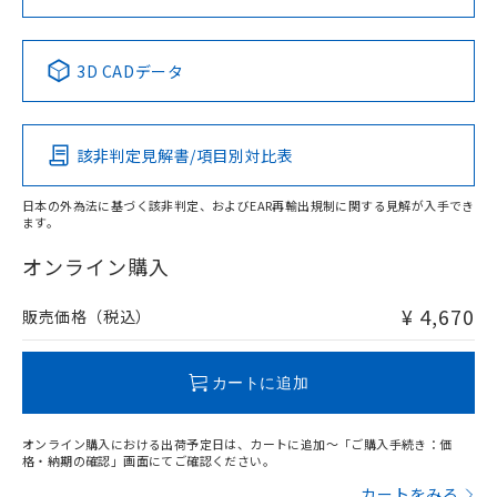
No
No
No
No
3D CADデータ
この製品の規格認証/適合状況ページへ
その他の認証はこちらのページからご検索ください
該非判定見解書/項目別対比表
日本の外為法に基づく該非判定、およびEAR再輸出規制に関する見解が入手でき
ます。
オンライン購入
¥ 4,670
販売価格（税込）
カートに追加
オンライン購入における出荷予定日は、カートに追加～「ご購入手続き：価
格・納期の確認」画面にてご確認ください。
カートをみる