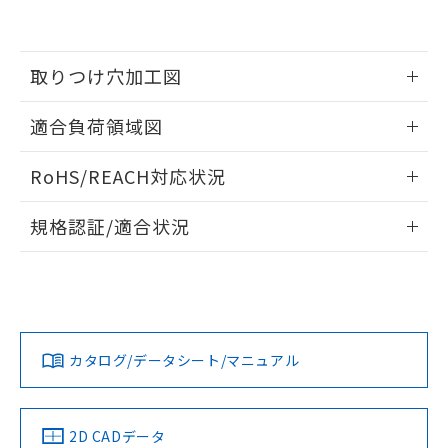
の共同利用に関して"
の「1.共同利
※本証明書は発行日時点で非含有を証明す
用者の範囲」に記載されている法人を
るもので、過去に遡って非含有を証明する
指します。
ものではありません。
取りつけ穴加工図
また、RoHS指令のフタル酸エステル類４
物質の対応では、対応完了までの期間は出
情報更新：2026/06/08
適合負荷領域図
荷製品に未対応品が混在することから備考
欄に対応日を記載しておりました。
情報更新：2026/06/08
既に当社にて対応品への在庫切替を完了
RoHS/REACH対応状況
していることから、特段のことがない限
り、2022年1月12日より割愛しておりま
情報更新：2026/7/29
規格認証/適合状況
す。
A22EL-M-T2-02のRoHS対応状況については、営業部門もし
UL認証
CSA認証
CEマーキング
くは販売店にお問い合わせください。
Yes
Yes
Yes
この製品のRoHS/REACH対応状況ページへ
カタログ/データシート/マニュアル
LR型式承認
DNV型式承認
BV型式承認
KR型式承
（イギリス
（ノルウェー
（フランス
（韓国
船舶規格）
船舶規格）
船舶規格）
船舶規格
2D CADデータ