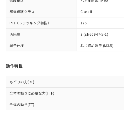
保護構造
パネル前面: IP65
当社は規制貨物を破棄する場合は、完
ル) (DEHP)(別名：DOP) 1000ppm以下、フタル酸ブチ
正式な納期状況および標準価格はお客
ル類) : 1000ppm、
ルベンジル（BBP） 1000ppm以下、フタル酸ジブチル
全に破砕するなど、違法に輸出されな
DBP(フタル酸ジブチル) : 1000ppm、 DIBP(フタル酸ジ
様のお取引先、またはお客様担当のオ
感電保護クラス
Class II
（DBP） 1000ppm以下、フタル酸ジイソブチル
イソブチル) : 1000ppm、 BBP(フタル酸ブチルベンジ
△
一定数には満たないが在庫あり
いよう必要な手段を講じます。
ムロン制御機器販売店・当社販売員に
(DIBP) 1000ppm以下
ル) : 1000ppm、
当社は貴社製品を、核兵器、ミサイ
但し、RoHS指令で産業用監視および制御機器に対する
DEHP(フタル酸ビス(2-エチルヘキシル)) : 1000ppm
ご相談ください。
PTI（トラッキング特性）
175
適用除外項目は除く。
ル、化学兵器、生物兵器またはその他
－
在庫なし(最新の在庫状況につ
オムロン制御機器販売店や当社販売拠
フタル酸エステル類の４物質については閾値を超える意
武器並びにこれらの製造装置等に一切
いては、お客様のお取引先、ま
図的な使用がないことを確認しています。
汚染度
3 (EN60947-5-1)
点は「
販売ネットワーク
」をご確認
※2 環境保護使用期限
使用いたしません。
たはお客様担当のオムロン制御
ください。
当社は、貴社製品を第三者に販売する
端子仕様
ねじ締め端子 (M3.5)
機器販売店・当社販売員にご確
在庫状況および標準価格結果を当社の
※2 対応予定月
「ｅ」：有害物質（10物質）のすべてが基
場合は、上記1、2および3の内容を当
認ください)
事前の承諾なく第三者に漏洩または開
準値以下であることを示します。
該第三者に通知します。また当社は、
示しないようお願いします。
部品在庫の切り替え状況などにより、予定
「10」：通常の使用状況下において有害物
販売先および販売に係わる関係者が違
マイパーツ機能（部品リスト作成サー
動作特性
空
受注生産機種、また在庫状況の
月が前後することがあります。
質が外部に漏えいし、環境に深刻な影響を
法に輸出するおそれがある場合は、取
ビス）をご利用いただくには、I-Web
白
情報を公開していない機種
及ぼさない年数を意味します。
り引きをいたしません。
メンバーズにご登録されている必要が
「－」：未確認です。当社販売部門へお問
もどりの力(RF)
あります。
い合わせください。
お客様が当ウェブサイト上で当社にご
※3 非含有証明書ダウンロード
全体の動きに必要な力(TTF)
登録された部品リストについて、当社
および当社の共同利用者が、当社の製
全体の動き(TT)
下記の非含有証明書をダウンロードするこ
品・サービスに関するお客様との取
とができます。
合意する
キャンセル
引・商談に必要な範囲で利用すること
をご了承ください。
EU RoHS指令（10物質）の非含有証明書
※当社の共同利用者とは、
"個人情報
51物質の非含有証明書（当社基準）