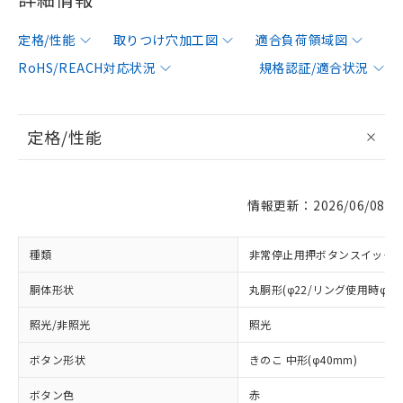
定格/性能
取りつけ穴加工図
適合負荷領域図
RoHS/REACH対応状況
規格認証/適合状況
定格/性能
情報更新：2026/06/08
種類
非常停止用押ボタンスイッチ
胴体形状
丸胴形(φ22/リング使用時φ25
照光/非照光
照光
ボタン形状
きのこ 中形(φ40mm)
ボタン色
赤