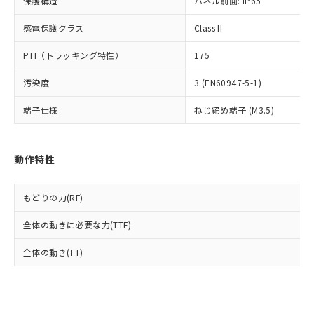
保護構造
パネル前面: IP65
当社は規制貨物を破棄する場合は、完
ル) (DEHP)(別名：DOP) 1000ppm以下、フタル酸ブチ
正式な納期状況および標準価格はお客
ル類) : 1000ppm、
ルベンジル（BBP） 1000ppm以下、フタル酸ジブチル
全に破砕するなど、違法に輸出されな
DBP(フタル酸ジブチル) : 1000ppm、 DIBP(フタル酸ジ
様のお取引先、またはお客様担当のオ
感電保護クラス
Class II
（DBP） 1000ppm以下、フタル酸ジイソブチル
イソブチル) : 1000ppm、 BBP(フタル酸ブチルベンジ
△
一定数には満たないが在庫あり
いよう必要な手段を講じます。
ムロン制御機器販売店・当社販売員に
(DIBP) 1000ppm以下
ル) : 1000ppm、
当社は貴社製品を、核兵器、ミサイ
但し、RoHS指令で産業用監視および制御機器に対する
DEHP(フタル酸ビス(2-エチルヘキシル)) : 1000ppm
ご相談ください。
PTI（トラッキング特性）
175
適用除外項目は除く。
ル、化学兵器、生物兵器またはその他
－
在庫なし(最新の在庫状況につ
オムロン制御機器販売店や当社販売拠
フタル酸エステル類の４物質については閾値を超える意
武器並びにこれらの製造装置等に一切
いては、お客様のお取引先、ま
図的な使用がないことを確認しています。
汚染度
3 (EN60947-5-1)
点は「
販売ネットワーク
」をご確認
※2 環境保護使用期限
使用いたしません。
たはお客様担当のオムロン制御
ください。
当社は、貴社製品を第三者に販売する
端子仕様
ねじ締め端子 (M3.5)
機器販売店・当社販売員にご確
在庫状況および標準価格結果を当社の
※2 対応予定月
「ｅ」：有害物質（10物質）のすべてが基
場合は、上記1、2および3の内容を当
認ください)
事前の承諾なく第三者に漏洩または開
準値以下であることを示します。
該第三者に通知します。また当社は、
示しないようお願いします。
部品在庫の切り替え状況などにより、予定
「10」：通常の使用状況下において有害物
販売先および販売に係わる関係者が違
マイパーツ機能（部品リスト作成サー
動作特性
空
受注生産機種、また在庫状況の
月が前後することがあります。
質が外部に漏えいし、環境に深刻な影響を
法に輸出するおそれがある場合は、取
ビス）をご利用いただくには、I-Web
白
情報を公開していない機種
及ぼさない年数を意味します。
り引きをいたしません。
メンバーズにご登録されている必要が
「－」：未確認です。当社販売部門へお問
もどりの力(RF)
あります。
い合わせください。
お客様が当ウェブサイト上で当社にご
※3 非含有証明書ダウンロード
全体の動きに必要な力(TTF)
登録された部品リストについて、当社
および当社の共同利用者が、当社の製
全体の動き(TT)
下記の非含有証明書をダウンロードするこ
品・サービスに関するお客様との取
とができます。
合意する
キャンセル
引・商談に必要な範囲で利用すること
をご了承ください。
EU RoHS指令（10物質）の非含有証明書
※当社の共同利用者とは、
"個人情報
51物質の非含有証明書（当社基準）