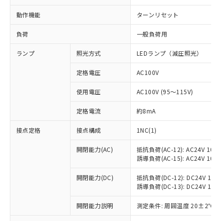
動作機能
ターンリセット
負荷
一般負荷用
ランプ
照光方式
LEDランプ（減圧照光）
定格電圧
AC100V
使用電圧
AC100V (95～115V)
定格電流
約8mA
接点定格
接点構成
1NC(1)
開閉能力(AC)
抵抗負荷(AC-12): AC24V 10A/A
誘導負荷(AC-15): AC24V 10A/A
開閉能力(DC)
抵抗負荷(DC-12): DC24V 10A/D
誘導負荷(DC-13): DC24V 1.5A/
※1 対応状況
開閉能力説明
測定条件: 周囲温度 20±2℃、
対応済み：EU RoHS指令（10物質）の