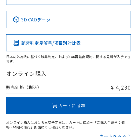
No
No
No
No
3D CADデータ
この製品の規格認証/適合状況ページへ
その他の認証はこちらのページからご検索ください
該非判定見解書/項目別対比表
日本の外為法に基づく該非判定、およびEAR再輸出規制に関する見解が入手でき
ます。
オンライン購入
¥ 4,230
販売価格（税込）
カートに追加
オンライン購入における出荷予定日は、カートに追加～「ご購入手続き：価
格・納期の確認」画面にてご確認ください。
カートをみる