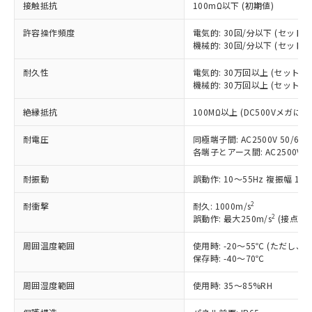
接触抵抗
100mΩ以下 (初期値)
非含有に対応した製品が提供可能な商品で
す。
許容操作頻度
電気的: 30回/分以下 (セット
対応予定：EU RoHS指令（10物質）の非含
機械的: 30回/分以下 (セット
ご利用条件
有に対応した製品に切り替える予定のある
商品です。
耐久性
電気的: 30万回以上 (セット
対応予定なし：EU RoHS指令（10物質）の
機械的: 30万回以上 (セット
以下の条件をお読みいただき、同意のうえ
非含有に非対応の商品で、対応品を出す予
ご利用ください。
定はありません。
絶縁抵抗
100MΩ以上 (DC500Vメガにて
調査・確認中：EU RoHS指令（10物質）の
本サービスは、当社制御機器事業取扱
※1 中国RoHS○×表
非含有の対応状況を調査中または確認中の
耐電圧
同極端子間: AC2500V 50/60Hz
商品の当社在庫状況および標準価格
各端子とアース間: AC2500V 50/
商品です。
(税抜)を提供させていただくもので
「○」：最大均質材料含有率が中国RoHSの
非該当品：ライセンス料など無形物で、有
す。
耐振動
誤動作: 10～55Hz 複振幅 1.
基準値以下であることを示します。
害物質有無と関係のない商品です。
当社制御機器事業取扱商品の中には、
「×」：最大均質材料含有率が中国RoHSの
仕入先様の事情により、非含有部品として
本サービスの対象外となる商品もある
2
耐衝撃
耐久: 1000m/s
基準値を超えていることを示します。
いたものが、含有品と判明した場合などや
当社は、これら貴社製品のうち、外国
2
誤動作: 最大250m/s
(接点開離
ことをご了承ください。
「－」：未確認です。当社販売部門へお問
むを得ず変更することがあります。
為替および外国貿易法に定める商品
在庫状況および標準価格照会結果は、
い合わせください。
（以下｢規制貨物等」という）を輸出
周囲温度範囲
使用時: -20～55℃ (ただし
記載している更新日時点での社内デー
*EU RoHS指令（10物質）：
保存時: -40～70℃
または国外への提供する場合は、日本
記
タに基づき作成されるものであり、閲
説明
鉛(Pb) 1000ppm以下、 水銀(Hg) 1000ppm以下、 カド
*中国RoHS10物質の基準値 (GB/T26572)：
国政府の輸出許可(または役務取引許
号
覧された時点での実際の在庫および標
ミウム(Cd) 100ppm以下、
Pb(鉛) :1000ppm、 Hg(水銀) : 1000ppm、 Cd(カドミウ
周囲湿度範囲
使用時: 35～85%RH
可)を取得するなどの必要な手続きを
六価クロム(Cr(Ⅵ)) 1000ppm以下、ポリ臭化ビフェニル
ム) : 100ppm、
準価格とは異なる場合があることをご
類(PBB) 1000ppm以下、ポリ臭化ジフェニルエーテル類
Cr(Ⅵ)(六価クロム) : 1000ppm、 PBBs(ポリ臭化ビフェ
とります。
了承ください。
(PBDE) 1000ppm以下、フタル酸ビス(2-エチルヘキシ
○
一定数以上の在庫あり
ニル類) : 1000ppm、 PBDEs(ポリ臭化ジフェニルエーテ