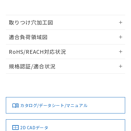
の共同利用に関して"
の「1.共同利
※本証明書は発行日時点で非含有を証明す
用者の範囲」に記載されている法人を
るもので、過去に遡って非含有を証明する
指します。
ものではありません。
取りつけ穴加工図
また、RoHS指令のフタル酸エステル類４
物質の対応では、対応完了までの期間は出
情報更新：2026/06/08
適合負荷領域図
荷製品に未対応品が混在することから備考
欄に対応日を記載しておりました。
情報更新：2026/06/08
既に当社にて対応品への在庫切替を完了
RoHS/REACH対応状況
していることから、特段のことがない限
り、2022年1月12日より割愛しておりま
情報更新：2026/7/29
規格認証/適合状況
す。
A22EL-M-T1-01のRoHS対応状況については、営業部門もし
UL認証
CSA認証
CEマーキング
くは販売店にお問い合わせください。
Yes
Yes
Yes
この製品のRoHS/REACH対応状況ページへ
カタログ/データシート/マニュアル
LR型式承認
DNV型式承認
BV型式承認
KR型式承
（イギリス
（ノルウェー
（フランス
（韓国
船舶規格）
船舶規格）
船舶規格）
船舶規格
2D CADデータ