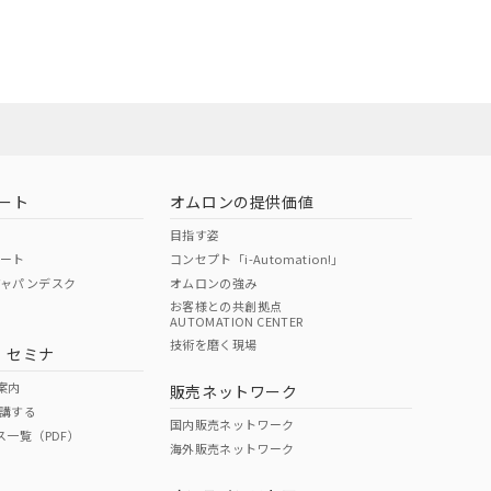
ート
オムロンの提供価値
目指す姿
ポート
コンセプト「i-Automation!」
ジャパンデスク
オムロンの強み
お客様との共創拠点
AUTOMATION CENTER
DIBP
BBP
DEHP
環境保護
技術を磨く現場
・セミナ
状況ページへ
使用期限
検索ください
案内
販売ネットワーク
講する
O
O
O
e
国内販売ネットワーク
ス一覧（PDF）
海外販売ネットワーク