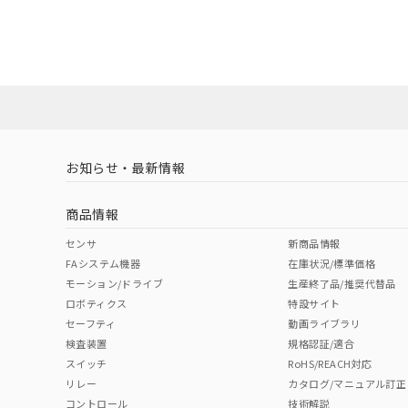
EU RoHS
注意事項・凡例
UL認証
CSA認証
CEマーキング
Yes
Yes
Yes
対応状況
対応予定月
※1
※2
対応済み
LR型式承認
DNV型式承認
BV型式承認
KR
（イギリス
（ノルウェー
（フランス
（
お知らせ・最新情報
中国 RoHS
注意事項・凡例
船舶規格）
船舶規格）
船舶規格）
船
商品情報
No
No
No
No
中国 RoHS表
※1 ※2
センサ
新商品情報
FAシステム機器
在庫状況/標準価格
Pb
Hg
Cd
Cr(V
モーション/ドライブ
生産終了品/推奨代替品
ロボティクス
特設サイト
セーフティ
動画ライブラリ
検査装置
規格認証/適合
O
O
O
O
スイッチ
RoHS/REACH対応
リレー
カタログ/マニュアル訂正
コントロール
技術解説