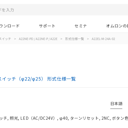
ウンロード
サポート
セミナ
オムロンの
スイッチ
>
A22NE-PD / A22NE-P / A22E
>
形式仕様一覧
>
A22EL-M-24A-02
ボタンスイッチ（φ22/φ25） 形式仕様一覧
日本語
照光, LED（AC/DC24V）, φ40, ターンリセット, 2NC, ボタン