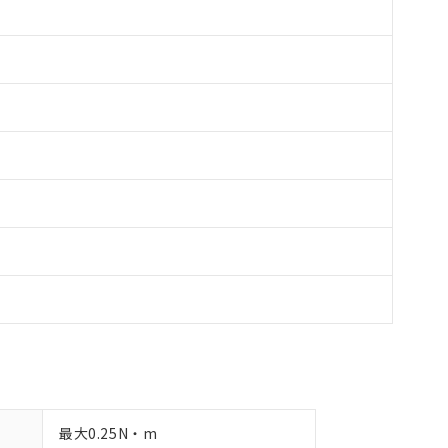
備考欄に対応日を記載しておりました。
品への在庫切替を完了していることから、特段のことがない限り、20
す。
最大0.25N・m