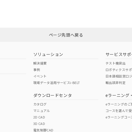
CCC認証
電波法
Yes
N/A
非含有証明書
※3
ページ先頭へ戻る
ダウンロードはこちら
型式承認
NK型式承認
ABS型式承認
韓国
（日本
（アメリカ
ソリューション
サービスサポ
舶規格）
船舶規格）
船舶規格）
解決提案
テスト機貸出
事例
ロボティクスサ
No
No
イベント
日本語相談窓口
現場データ活用サービスi-BELT
輸出該非判定
I)
PBBs
PBDEs
DBP
ダウンロードセンタ
eラーニング
この製品の規格認証/適合
その他の認証はこちらのページからご
カタログ
eラーニングのご
マニュアル
コースを選んで受
O
O
O
2D CAD
eラーニングコー
3D CAD
電気制御CAD