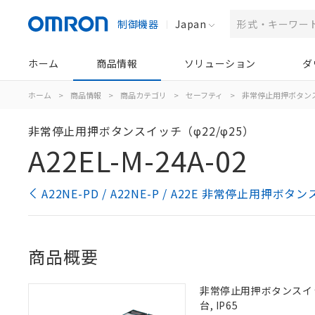
制御機器
Japan
ホーム
商品情報
ソリューション
ダ
ホーム
>
商品情報
>
商品カテゴリ
>
セーフティ
>
非常停止用押ボタン
非常停止用押ボタンスイッチ（φ22/φ25）
A22EL-M-24A-02
A22NE-PD / A22NE-P / A22E 非常停止用押
商品概要
非常停止用押ボタンスイッチ, 
台, IP65