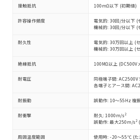
「×」：最大均質
接触抵抗
100mΩ以下 (初期値)
本サービスは
当社は、これ
*EU RoHS指令（10物
「－」：未確認で
鉛(Pb) 1000ppm以下、
くものです。
う）を輸出ま
記
説明
六価クロム(Cr(Ⅵ)) 1
当社制御機器
などの必要な
許容操作頻度
電気的: 30回/分以下
フタル酸ビス(2-エチルヘ
号
*中国RoHS10物質の基準値 
ル（DBP） 1000ppm
在庫状況およ
当社は規制貨
機械的: 30回/分以下
Pb(鉛) :1000ppm、 Hg
但し、RoHS指令で産
のであり、閲
ます。
Cr(Ⅵ)(六価クロム) : 
フタル酸エステル類の４
○
一定数以
DBP(フタル酸ジブチル) :
い。
当社は貴社製
耐久性
電気的: 30万回以上 
DEHP(フタル酸ビス(2-エ
正式な納期状
置等に一切使
機械的: 30万回以上 
当社販売員に
※2 対応予定月
△
一定数に
当社は、貴社
オムロン制御
また当社は、
※2 環境保護使
絶縁抵抗
100MΩ以上 (DC500
在庫状況およ
部品在庫の切り替
たしません。
－
在庫なし
す。
「ｅ」：有害物質
機器販売
マイパーツ機
耐電圧
同極端子間: AC2500V 5
「10」：通常の
ている必要が
各端子とアース間: AC250
味します。
空
受注生産
お客様が当ウ
※3 非含有証明
「－」：未確認で
白
が、当社の製
耐振動
誤動作: 10～55Hz 複
さい。
下記の非含有証明
※当社の共同
2
耐衝撃
耐久: 1000m/s
いる法人を指
EU RoHS指令（
2
誤動作: 最大250m/s
51物質の非含有証
※本証明書は発行
周囲温度範囲
使用時: -20～55℃
また、RoHS指