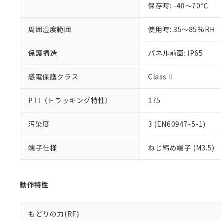
保存時: -40～70℃
混在することから
既に当社にて対応
り割愛しておりま
周囲湿度範囲
使用時: 35～85%RH
保護構造
パネル前面: IP65
感電保護クラス
Class II
PTI（トラッキング特性）
175
汚染度
3 (EN60947-5-1)
端子仕様
ねじ締め端子 (M3.5)
動作特性
もどりの力(RF)