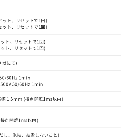
材料含有率が中国RoHSの基準値を超えていることを示します。
、当社制御機器事業取扱商品の当社在庫状況および標準価格(税抜)
ら貴社製品のうち、外国為替および外国貿易法に定める商品（以下｢
質）：
す。当社販売部門へお問い合わせください。
 水銀(Hg) 1000ppm以下、 カドミウム(Cd) 100ppm以下、
たは国外への提供する場合は、日本国政府の輸出許可(または役務取
000ppm以下、ポリ臭化ビフェニル類(PBB) 1000ppm以下、ポリ臭化ジフェニルエーテル類(P
事業取扱商品の中には、本サービスの対象外となる商品もあること
手続きをとります。
 (セット、リセットで1回)
キシル) (DEHP)(別名：DOP) 1000ppm以下、フタル酸ブチルベンジル（BBP） 100
(GB/T26572)：
以下、フタル酸ジイソブチル (DIBP) 1000ppm以下
び標準価格照会結果は、記載している更新日時点での社内データに
物を破棄する場合は、完全に破砕するなど、違法に輸出されないよ
 (セット、リセットで1回)
(水銀) : 1000ppm、 Cd(カドミウム) : 100ppm、
業用監視および制御機器に対する適用除外項目は除く。
覧された時点での実際の在庫および標準価格とは異なる場合がある
1000ppm、 PBBs(ポリ臭化ビフェニル類) : 1000ppm、 PBDEs(ポリ臭化ジフェニルエーテル類
物質については閾値を超える意図的な使用がないことを確認しています。
上の在庫あり
 1000ppm、 DIBP(フタル酸ジイソブチル) : 1000ppm、 BBP(フタル酸ブチルベンジル) :
品を、核兵器、ミサイル、化学兵器、生物兵器またはその他武器並
(セット、リセットで1回)
チルヘキシル)) : 1000ppm
況および標準価格はお客様のお取引先、またはお客様担当のオムロ
用いたしません。
(セット、リセットで1回)
ご相談ください。
は満たないが在庫あり
製品を第三者に販売する場合は、上記1、2および3の内容を当該第
機器販売店や当社販売拠点は「
販売ネットワーク
」をご確認くだ
販売先および販売に係わる関係者が違法に輸出するおそれがある場
用期限
Vメガにて)
び標準価格結果を当社の事前の承諾なく第三者に漏洩または開示し
え状況などにより、予定月が前後することがあります。
(最新の在庫状況については、お客様のお取引先、またはお客様担当
（10物質）のすべてが基準値以下であることを示します。
店・当社販売員にご確認ください)
能（部品リスト作成サービス）をご利用いただくには、I-Webメン
0/60Hz 1min
使用状況下において有害物質が外部に漏えいし、環境に深刻な影響を
あります。
0V 50/60Hz 1min
機種、また在庫状況の情報を公開していない機種
ェブサイト上で当社にご登録された部品リストについて、当社およ
書ダウンロード
す。当社販売部門へお問い合わせください。
品・サービスに関するお客様との取引・商談に必要な範囲で利用す
合意する
キャンセル
振幅 1.5mm (接点開離1ms以内)
書をダウンロードすることができます。
利用者とは、
"個人情報の共同利用に関して"
の「1.共同利用者の
します。
10物質）の非含有証明書
(接点開離1ms以内)
明書（当社基準）
日時点で非含有を証明するもので、過去に遡って非含有を証明するも
 (ただし、氷結、結露しないこと)
令のフタル酸エステル類４物質の対応では、対応完了までの期間は出