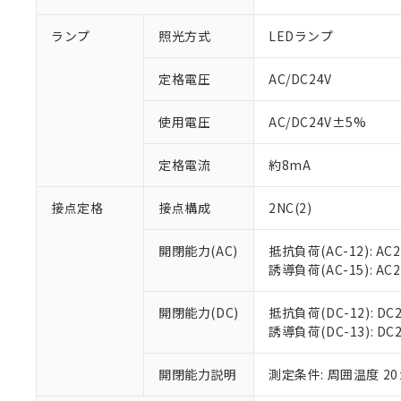
ランプ
照光方式
LEDランプ
定格電圧
AC/DC24V
使用電圧
AC/DC24V±5%
定格電流
約8mA
接点定格
接点構成
2NC(2)
※1 対応状況
開閉能力(AC)
抵抗負荷(AC-12): AC24
対応済み：EU
誘導負荷(AC-15): AC24
対応予定：EU R
対応予定なし：EU
開閉能力(DC)
抵抗負荷(DC-12): DC24
調査・確認中：EU
ご利用条件
誘導負荷(DC-13): DC24V
非該当品：ライセ
※1 中国RoHS
仕入先様の事情に
開閉能力説明
測定条件: 周囲温度 2
があります。
以下の条件をお読
「○」：最大均質