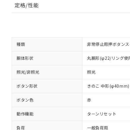
定格/性能
種類
非常停止用押ボタンス
胴体形状
丸胴形(φ22/リング使
照光/非照光
照光
ボタン形状
きのこ 中形(φ40mm)
ボタン色
赤
動作機能
ターンリセット
負荷
一般負荷用