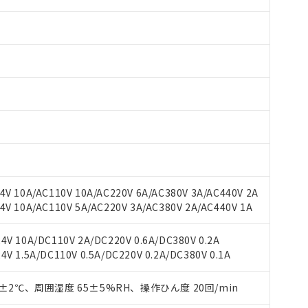
V 10A/AC110V 10A/AC220V 6A/AC380V 3A/AC440V 2A
 RoHS指令（10物質）の非含有に対応した製品が提供可能な商品です
V 10A/AC110V 5A/AC220V 3A/AC380V 2A/AC440V 1A
oHS指令（10物質）の非含有に対応した製品に切り替える予定のある
 RoHS指令（10物質）の非含有に非対応の商品で、対応品を出す予
V 10A/DC110V 2A/DC220V 0.6A/DC380V 0.2A
 RoHS指令（10物質）の非含有の対応状況を調査中または確認中の
 1.5A/DC110V 0.5A/DC220V 0.2A/DC380V 0.1A
ンス料など無形物で、有害物質有無と関係のない商品です。
○×表
より、非含有部品としていたものが、含有品と判明した場合などやむ
0±2℃、周囲湿度 65±5%RH、操作ひん度 20回/min
みいただき、同意のうえご利用ください。
材料含有率が中国RoHSの基準値以下であることを示します。