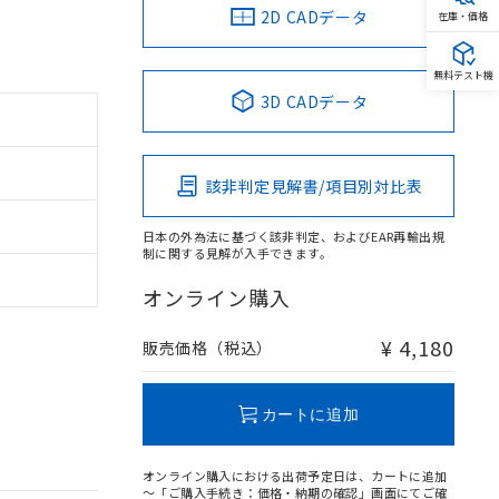
2D CADデータ
在庫・価格
無料テスト機
3D CADデータ
該非判定見解書/項目別対比表
日本の外為法に基づく該非判定、およびEAR再輸出規
制に関する見解が入手できます。
オンライン購入
¥ 4,180
販売価格（税込）
カートに追加
オンライン購入における出荷予定日は、カートに追加
～「ご購入手続き：価格・納期の確認」画面にてご確