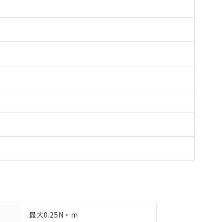
備考欄に対応日を記載しておりました。
品への在庫切替を完了していることから、特段のことがない限り、20
す。
最大0.25N・m