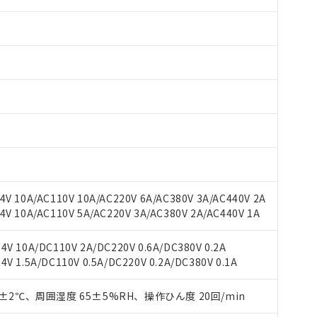
V 10A/AC110V 10A/AC220V 6A/AC380V 3A/AC440V 2A
 RoHS指令（10物質）の非含有に対応した製品が提供可能な商品です
V 10A/AC110V 5A/AC220V 3A/AC380V 2A/AC440V 1A
oHS指令（10物質）の非含有に対応した製品に切り替える予定のある
 RoHS指令（10物質）の非含有に非対応の商品で、対応品を出す予
V 10A/DC110V 2A/DC220V 0.6A/DC380V 0.2A
 RoHS指令（10物質）の非含有の対応状況を調査中または確認中の
 1.5A/DC110V 0.5A/DC220V 0.2A/DC380V 0.1A
ンス料など無形物で、有害物質有無と関係のない商品です。
○×表
より、非含有部品としていたものが、含有品と判明した場合などやむ
0±2℃、周囲湿度 65±5%RH、操作ひん度 20回/min
みいただき、同意のうえご利用ください。
材料含有率が中国RoHSの基準値以下であることを示します。