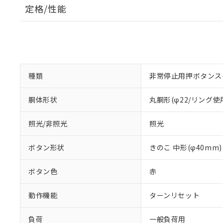
定格/性能
種類
非常停止用押ボタンス
胴体形状
丸胴形(φ22/リング使
照光/非照光
照光
ボタン形状
きのこ 中形(φ40mm)
ボタン色
赤
動作機能
ターンリセット
負荷
一般負荷用