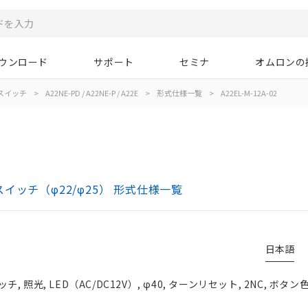
ウンロード
サポート
セミナ
オムロンの
スイッチ
>
A22NE-PD / A22NE-P / A22E
>
形式仕様一覧
>
A22EL-M-12A-02
ボタンスイッチ（φ22/φ25） 形式仕様一覧
日本語
照光, LED（AC/DC12V）, φ40, ターンリセット, 2NC, ボタン