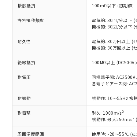
「×」：最大均質
接触抵抗
100mΩ以下 (初期値)
本サービスは
当社は、これ
*EU RoHS指令（10物
「－」：未確認で
鉛(Pb) 1000ppm以下、
くものです。
う）を輸出ま
記
説明
六価クロム(Cr(Ⅵ)) 1
当社制御機器
などの必要な
許容操作頻度
電気的: 30回/分以下
フタル酸ビス(2-エチルヘ
号
*中国RoHS10物質の基準値 
ル（DBP） 1000ppm
在庫状況およ
当社は規制貨
機械的: 30回/分以下
Pb(鉛) :1000ppm、 Hg
但し、RoHS指令で産
のであり、閲
ます。
Cr(Ⅵ)(六価クロム) : 
フタル酸エステル類の４
○
一定数以
DBP(フタル酸ジブチル) :
い。
当社は貴社製
耐久性
電気的: 30万回以上 
DEHP(フタル酸ビス(2-エ
正式な納期状
置等に一切使
機械的: 30万回以上 
当社販売員に
※2 対応予定月
△
一定数に
当社は、貴社
オムロン制御
また当社は、
※2 環境保護使
絶縁抵抗
100MΩ以上 (DC500
在庫状況およ
部品在庫の切り替
たしません。
－
在庫なし
す。
「ｅ」：有害物質
機器販売
マイパーツ機
耐電圧
同極端子間: AC2500V 5
「10」：通常の
ている必要が
各端子とアース間: AC250
味します。
空
受注生産
お客様が当ウ
※3 非含有証明
「－」：未確認で
白
が、当社の製
耐振動
誤動作: 10～55Hz 複
さい。
下記の非含有証明
※当社の共同
2
耐衝撃
耐久: 1000m/s
いる法人を指
EU RoHS指令（
2
誤動作: 最大250m/s
51物質の非含有証
※本証明書は発行
周囲温度範囲
使用時: -20～55℃
また、RoHS指