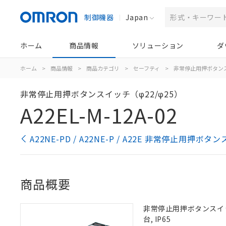
制御機器
Japan
ホーム
商品情報
ソリューション
ダ
ホーム
>
商品情報
>
商品カテゴリ
>
セーフティ
>
非常停止用押ボタン
非常停止用押ボタンスイッチ（φ22/φ25）
A22EL-M-12A-02
A22NE-PD / A22NE-P / A22E 非常停止用押
商品概要
非常停止用押ボタンスイッチ, 
台, IP65