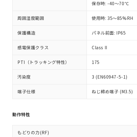
保存時: -40～70℃
混在することから
既に当社にて対応
り割愛しておりま
周囲湿度範囲
使用時: 35～85%RH
保護構造
パネル前面: IP65
感電保護クラス
Class II
PTI（トラッキング特性）
175
汚染度
3 (EN60947-5-1)
端子仕様
ねじ締め端子 (M3.5)
動作特性
もどりの力(RF)