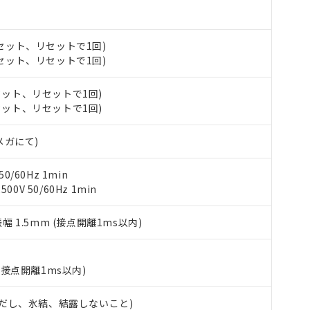
材料含有率が中国RoHSの基準値を超えていることを示します。
、当社制御機器事業取扱商品の当社在庫状況および標準価格(税抜)
ら貴社製品のうち、外国為替および外国貿易法に定める商品（以下｢
質）：
す。当社販売部門へお問い合わせください。
 水銀(Hg) 1000ppm以下、 カドミウム(Cd) 100ppm以下、
たは国外への提供する場合は、日本国政府の輸出許可(または役務取
000ppm以下、ポリ臭化ビフェニル類(PBB) 1000ppm以下、ポリ臭化ジフェニルエーテル類(P
事業取扱商品の中には、本サービスの対象外となる商品もあること
手続きをとります。
 (セット、リセットで1回)
キシル) (DEHP)(別名：DOP) 1000ppm以下、フタル酸ブチルベンジル（BBP） 100
(GB/T26572)：
以下、フタル酸ジイソブチル (DIBP) 1000ppm以下
び標準価格照会結果は、記載している更新日時点での社内データに
物を破棄する場合は、完全に破砕するなど、違法に輸出されないよ
 (セット、リセットで1回)
(水銀) : 1000ppm、 Cd(カドミウム) : 100ppm、
業用監視および制御機器に対する適用除外項目は除く。
覧された時点での実際の在庫および標準価格とは異なる場合がある
1000ppm、 PBBs(ポリ臭化ビフェニル類) : 1000ppm、 PBDEs(ポリ臭化ジフェニルエーテル類
物質については閾値を超える意図的な使用がないことを確認しています。
上の在庫あり
 1000ppm、 DIBP(フタル酸ジイソブチル) : 1000ppm、 BBP(フタル酸ブチルベンジル) :
品を、核兵器、ミサイル、化学兵器、生物兵器またはその他武器並
(セット、リセットで1回)
チルヘキシル)) : 1000ppm
況および標準価格はお客様のお取引先、またはお客様担当のオムロ
用いたしません。
(セット、リセットで1回)
ご相談ください。
は満たないが在庫あり
製品を第三者に販売する場合は、上記1、2および3の内容を当該第
機器販売店や当社販売拠点は「
販売ネットワーク
」をご確認くだ
販売先および販売に係わる関係者が違法に輸出するおそれがある場
用期限
Vメガにて)
び標準価格結果を当社の事前の承諾なく第三者に漏洩または開示し
え状況などにより、予定月が前後することがあります。
(最新の在庫状況については、お客様のお取引先、またはお客様担当
（10物質）のすべてが基準値以下であることを示します。
店・当社販売員にご確認ください)
能（部品リスト作成サービス）をご利用いただくには、I-Webメン
0/60Hz 1min
使用状況下において有害物質が外部に漏えいし、環境に深刻な影響を
あります。
0V 50/60Hz 1min
機種、また在庫状況の情報を公開していない機種
ェブサイト上で当社にご登録された部品リストについて、当社およ
書ダウンロード
す。当社販売部門へお問い合わせください。
品・サービスに関するお客様との取引・商談に必要な範囲で利用す
合意する
キャンセル
振幅 1.5mm (接点開離1ms以内)
書をダウンロードすることができます。
利用者とは、
"個人情報の共同利用に関して"
の「1.共同利用者の
します。
10物質）の非含有証明書
(接点開離1ms以内)
明書（当社基準）
日時点で非含有を証明するもので、過去に遡って非含有を証明するも
 (ただし、氷結、結露しないこと)
令のフタル酸エステル類４物質の対応では、対応完了までの期間は出