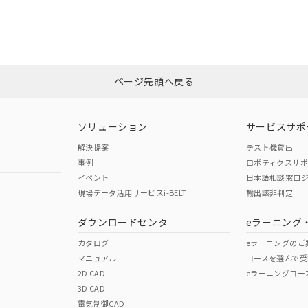
CCC認証
電波法
Yes
N/A
非含有証明書
※3
ページ先頭へ戻る
ダウンロードはこちら
型式承認
NK型式承認
ABS型式承認
韓国
（日本
（アメリカ
ソリューション
サービスサポ
舶規格）
船舶規格）
船舶規格）
解決提案
テスト機貸出
事例
ロボティクスサ
No
No
イベント
日本語相談窓口
現場データ活用サービスi-BELT
輸出該非判定
I)
PBBs
PBDEs
DBP
ダウンロードセンタ
eラーニング
この製品の規格認証/適合
その他の認証はこちらのページからご
カタログ
eラーニングのご
マニュアル
コースを選んで受
O
O
O
2D CAD
eラーニングコー
3D CAD
電気制御CAD