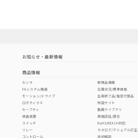
EU RoHS
注意事項・凡例
UL認証
CSA認証
CEマーキング
Yes
Yes
Yes
対応状況
対応予定月
※1
※2
対応済み
LR型式承認
DNV型式承認
BV型式承認
KR
（イギリス
（ノルウェー
（フランス
（
お知らせ・最新情報
中国 RoHS
注意事項・凡例
船舶規格）
船舶規格）
船舶規格）
船
商品情報
No
No
No
No
中国 RoHS表
※1 ※2
センサ
新商品情報
FAシステム機器
在庫状況/標準価格
Pb
Hg
Cd
Cr(V
モーション/ドライブ
生産終了品/推奨代替品
ロボティクス
特設サイト
セーフティ
動画ライブラリ
検査装置
規格認証/適合
O
O
O
O
スイッチ
RoHS/REACH対応
リレー
カタログ/マニュアル訂正
コントロール
技術解説