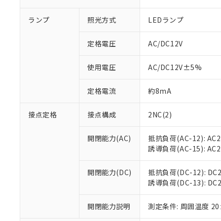
ランプ
照光方式
LEDランプ
定格電圧
AC/DC12V
使用電圧
AC/DC12V±5%
定格電流
約8mA
接点定格
接点構成
2NC(2)
※1 対応状況
開閉能力(AC)
抵抗負荷(AC-12): AC24
対応済み：EU
誘導負荷(AC-15): AC24
対応予定：EU R
対応予定なし：EU
開閉能力(DC)
抵抗負荷(DC-12): DC24
調査・確認中：EU
ご利用条件
誘導負荷(DC-13): DC24V
非該当品：ライセ
※1 中国RoHS
仕入先様の事情に
開閉能力説明
測定条件: 周囲温度 2
があります。
以下の条件をお読
「○」：最大均質