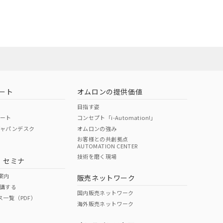
ート
オムロンの提供価値
目指す姿
ポート
コンセプト「i-Automation!」
ジャパンデスク
オムロンの強み
お客様との共創拠点
AUTOMATION CENTER
DIBP
BBP
DEHP
環境保護
技術を磨く現場
・セミナ
状況ページへ
使用期限
検索ください
案内
販売ネットワーク
講する
O
O
O
e
国内販売ネットワーク
ス一覧（PDF）
海外販売ネットワーク