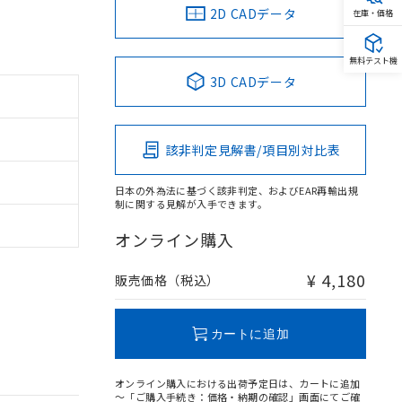
2D CADデータ
在庫・価格
無料テスト機
3D CADデータ
該非判定見解書/項目別対比表
日本の外為法に基づく該非判定、およびEAR再輸出規
制に関する見解が入手できます。
オンライン購入
¥ 4,180
販売価格（税込）
カートに追加
オンライン購入における出荷予定日は、カートに追加
～「ご購入手続き：価格・納期の確認」画面にてご確