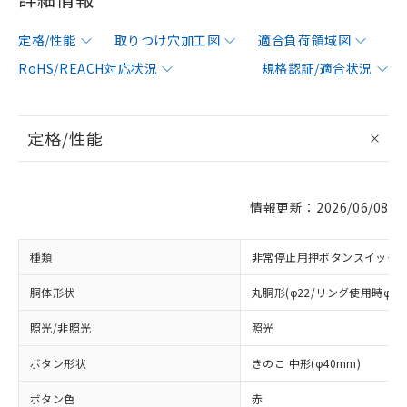
定格/性能
取りつけ穴加工図
適合負荷領域図
RoHS/REACH対応状況
規格認証/適合状況
定格/性能
情報更新：2026/06/08
種類
非常停止用押ボタンスイッチ
胴体形状
丸胴形(φ22/リング使用時φ25
照光/非照光
照光
ボタン形状
きのこ 中形(φ40mm)
ボタン色
赤