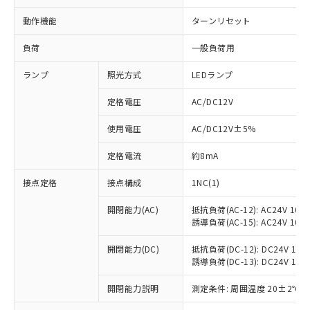
動作機能
ターンリセット
負荷
一般負荷用
ランプ
照光方式
LEDランプ
定格電圧
AC/DC12V
使用電圧
AC/DC12V±5%
定格電流
約8mA
接点定格
接点構成
1NC(1)
開閉能力(AC)
抵抗負荷(AC-12): AC24V 10A/A
誘導負荷(AC-15): AC24V 10A/A
開閉能力(DC)
抵抗負荷(DC-12): DC24V 10A/D
誘導負荷(DC-13): DC24V 1.5A/
※1 対応状況
開閉能力説明
測定条件: 周囲温度 20±2℃、
対応済み：EU RoHS指令（10物質）の