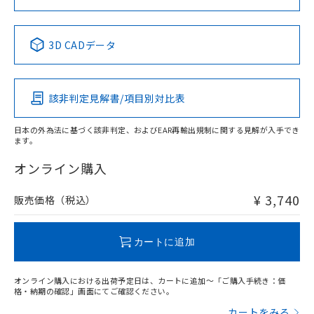
No
No
No
No
中国 RoHS表
※1 ※2
3D CADデータ
この製品の規格認証/適合状況ページへ
Pb
Hg
Cd
Cr(VI)
その他の認証はこちらのページからご検索ください
該非判定見解書/項目別対比表
O
O
O
O
日本の外為法に基づく該非判定、およびEAR再輸出規制に関する見解が入手でき
ます。
"対応済み"や非含有の記載がされた商品であっても、流通
在庫等で未対応品が混在する可能性があります。
オンライン購入
非含有品が必要な際は、弊社営業部門もしくは販売店へお
問い合わせください。
¥ 3,740
販売価格（税込）
この製品のRoHS/REACH対応状況ページへ
カートに追加
オンライン購入における出荷予定日は、カートに追加～「ご購入手続き：価
格・納期の確認」画面にてご確認ください。
カートをみる