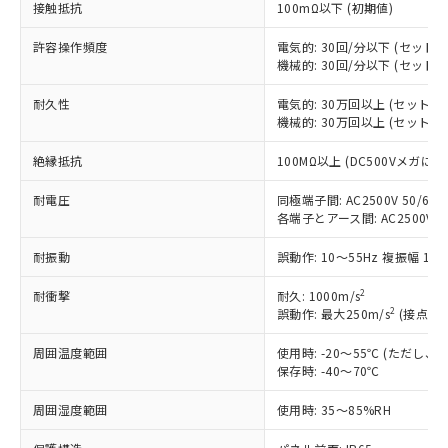
接触抵抗
100mΩ以下 (初期値)
非含有に対応した製品が提供可能な商品で
す。
許容操作頻度
電気的: 30回/分以下 (セット
対応予定：EU RoHS指令（10物質）の非含
機械的: 30回/分以下 (セット
ご利用条件
有に対応した製品に切り替える予定のある
商品です。
耐久性
電気的: 30万回以上 (セット
対応予定なし：EU RoHS指令（10物質）の
機械的: 30万回以上 (セット
以下の条件をお読みいただき、同意のうえ
非含有に非対応の商品で、対応品を出す予
ご利用ください。
定はありません。
絶縁抵抗
100MΩ以上 (DC500Vメガにて
調査・確認中：EU RoHS指令（10物質）の
本サービスは、当社制御機器事業取扱
※1 中国RoHS○×表
非含有の対応状況を調査中または確認中の
耐電圧
同極端子間: AC2500V 50/60Hz
商品の当社在庫状況および標準価格
各端子とアース間: AC2500V 50/
商品です。
(税抜)を提供させていただくもので
「○」：最大均質材料含有率が中国RoHSの
非該当品：ライセンス料など無形物で、有
す。
耐振動
誤動作: 10～55Hz 複振幅 1.
基準値以下であることを示します。
害物質有無と関係のない商品です。
当社制御機器事業取扱商品の中には、
「×」：最大均質材料含有率が中国RoHSの
仕入先様の事情により、非含有部品として
本サービスの対象外となる商品もある
2
耐衝撃
耐久: 1000m/s
基準値を超えていることを示します。
いたものが、含有品と判明した場合などや
当社は、これら貴社製品のうち、外国
2
誤動作: 最大250m/s
(接点開離
ことをご了承ください。
「－」：未確認です。当社販売部門へお問
むを得ず変更することがあります。
為替および外国貿易法に定める商品
在庫状況および標準価格照会結果は、
い合わせください。
（以下｢規制貨物等」という）を輸出
周囲温度範囲
使用時: -20～55℃ (ただし
記載している更新日時点での社内デー
*EU RoHS指令（10物質）：
保存時: -40～70℃
または国外への提供する場合は、日本
記
タに基づき作成されるものであり、閲
説明
鉛(Pb) 1000ppm以下、 水銀(Hg) 1000ppm以下、 カド
*中国RoHS10物質の基準値 (GB/T26572)：
国政府の輸出許可(または役務取引許
号
覧された時点での実際の在庫および標
ミウム(Cd) 100ppm以下、
Pb(鉛) :1000ppm、 Hg(水銀) : 1000ppm、 Cd(カドミウ
周囲湿度範囲
使用時: 35～85%RH
可)を取得するなどの必要な手続きを
六価クロム(Cr(Ⅵ)) 1000ppm以下、ポリ臭化ビフェニル
ム) : 100ppm、
準価格とは異なる場合があることをご
類(PBB) 1000ppm以下、ポリ臭化ジフェニルエーテル類
Cr(Ⅵ)(六価クロム) : 1000ppm、 PBBs(ポリ臭化ビフェ
とります。
了承ください。
(PBDE) 1000ppm以下、フタル酸ビス(2-エチルヘキシ
○
一定数以上の在庫あり
ニル類) : 1000ppm、 PBDEs(ポリ臭化ジフェニルエーテ