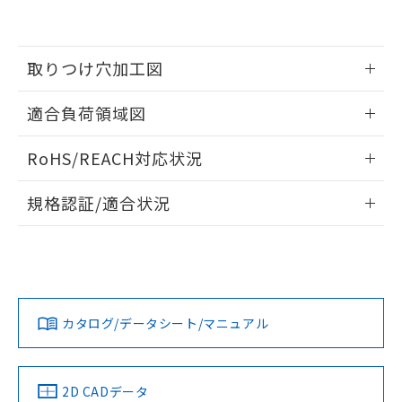
の共同利用に関して"
の「1.共同利
※本証明書は発行日時点で非含有を証明す
用者の範囲」に記載されている法人を
るもので、過去に遡って非含有を証明する
指します。
ものではありません。
取りつけ穴加工図
また、RoHS指令のフタル酸エステル類４
物質の対応では、対応完了までの期間は出
情報更新：2026/06/08
適合負荷領域図
荷製品に未対応品が混在することから備考
欄に対応日を記載しておりました。
情報更新：2026/06/08
既に当社にて対応品への在庫切替を完了
RoHS/REACH対応状況
していることから、特段のことがない限
り、2022年1月12日より割愛しておりま
情報更新：2026/7/29
規格認証/適合状況
す。
EU RoHS
注意事項・凡例
UL認証
CSA認証
CEマーキング
Yes
Yes
Yes
対応状況
対応予定月
※1
※2
カタログ/データシート/マニュアル
対応済み
LR型式承認
DNV型式承認
BV型式承認
KR型式承
（イギリス
（ノルウェー
（フランス
（韓国
船舶規格）
船舶規格）
船舶規格）
船舶規格
中国 RoHS
注意事項・凡例
2D CADデータ