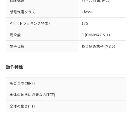
保護構造
パネル前面: IP65
当社は規制貨物を破棄する場合は、完
ル) (DEHP)(別名：DOP) 1000ppm以下、フタル酸ブチ
正式な納期状況および標準価格はお客
ル類) : 1000ppm、
ルベンジル（BBP） 1000ppm以下、フタル酸ジブチル
全に破砕するなど、違法に輸出されな
DBP(フタル酸ジブチル) : 1000ppm、 DIBP(フタル酸ジ
様のお取引先、またはお客様担当のオ
感電保護クラス
Class II
（DBP） 1000ppm以下、フタル酸ジイソブチル
イソブチル) : 1000ppm、 BBP(フタル酸ブチルベンジ
△
一定数には満たないが在庫あり
いよう必要な手段を講じます。
ムロン制御機器販売店・当社販売員に
(DIBP) 1000ppm以下
ル) : 1000ppm、
当社は貴社製品を、核兵器、ミサイ
但し、RoHS指令で産業用監視および制御機器に対する
DEHP(フタル酸ビス(2-エチルヘキシル)) : 1000ppm
ご相談ください。
PTI（トラッキング特性）
175
適用除外項目は除く。
ル、化学兵器、生物兵器またはその他
－
在庫なし(最新の在庫状況につ
オムロン制御機器販売店や当社販売拠
フタル酸エステル類の４物質については閾値を超える意
武器並びにこれらの製造装置等に一切
いては、お客様のお取引先、ま
図的な使用がないことを確認しています。
汚染度
3 (EN60947-5-1)
点は「
販売ネットワーク
」をご確認
※2 環境保護使用期限
使用いたしません。
たはお客様担当のオムロン制御
ください。
当社は、貴社製品を第三者に販売する
端子仕様
ねじ締め端子 (M3.5)
機器販売店・当社販売員にご確
在庫状況および標準価格結果を当社の
※2 対応予定月
「ｅ」：有害物質（10物質）のすべてが基
場合は、上記1、2および3の内容を当
認ください)
事前の承諾なく第三者に漏洩または開
準値以下であることを示します。
該第三者に通知します。また当社は、
示しないようお願いします。
部品在庫の切り替え状況などにより、予定
「10」：通常の使用状況下において有害物
販売先および販売に係わる関係者が違
マイパーツ機能（部品リスト作成サー
動作特性
空
受注生産機種、また在庫状況の
月が前後することがあります。
質が外部に漏えいし、環境に深刻な影響を
法に輸出するおそれがある場合は、取
ビス）をご利用いただくには、I-Web
白
情報を公開していない機種
及ぼさない年数を意味します。
り引きをいたしません。
メンバーズにご登録されている必要が
「－」：未確認です。当社販売部門へお問
もどりの力(RF)
あります。
い合わせください。
お客様が当ウェブサイト上で当社にご
※3 非含有証明書ダウンロード
全体の動きに必要な力(TTF)
登録された部品リストについて、当社
および当社の共同利用者が、当社の製
全体の動き(TT)
下記の非含有証明書をダウンロードするこ
品・サービスに関するお客様との取
とができます。
合意する
キャンセル
引・商談に必要な範囲で利用すること
をご了承ください。
EU RoHS指令（10物質）の非含有証明書
※当社の共同利用者とは、
"個人情報
51物質の非含有証明書（当社基準）