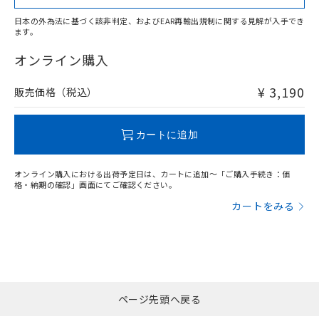
日本の外為法に基づく該非判定、およびEAR再輸出規制に関する見解が入手でき
ます。
"対応済み"や非含有の記載がされた商品であっても、流通
在庫等で未対応品が混在する可能性があります。
オンライン購入
非含有品が必要な際は、弊社営業部門もしくは販売店へお
問い合わせください。
¥ 3,190
販売価格（税込）
この製品のRoHS/REACH対応状況ページへ
カートに追加
オンライン購入における出荷予定日は、カートに追加～「ご購入手続き：価
格・納期の確認」画面にてご確認ください。
カートをみる
ページ先頭へ戻る