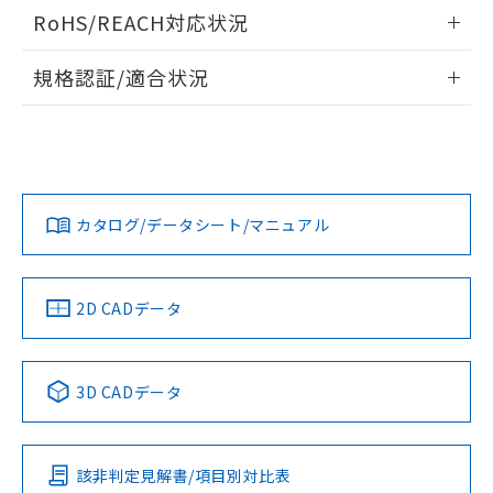
また、RoHS指令のフタル酸エステル類４
情報更新：2026/06/08
RoHS/REACH対応状況
物質の対応では、対応完了までの期間は出
荷製品に未対応品が混在することから備考
情報更新：2026/7/29
規格認証/適合状況
欄に対応日を記載しておりました。
既に当社にて対応品への在庫切替を完了
EU RoHS
注意事項・凡例
していることから、特段のことがない限
UL認証
CSA認証
CEマーキング
り、2022年1月12日より割愛しておりま
す。
Yes
Yes
Yes
対応状況
対応予定月
※1
※2
カタログ/データシート/マニュアル
対応済み
LR型式承認
DNV型式承認
BV型式承認
KR型式承
（イギリス
（ノルウェー
（フランス
（韓国
船舶規格）
船舶規格）
船舶規格）
船舶規格
中国 RoHS
注意事項・凡例
2D CADデータ
No
No
No
No
中国 RoHS表
※1 ※2
3D CADデータ
この製品の規格認証/適合状況ページへ
Pb
Hg
Cd
Cr(VI)
その他の認証はこちらのページからご検索ください
該非判定見解書/項目別対比表
O
O
O
O