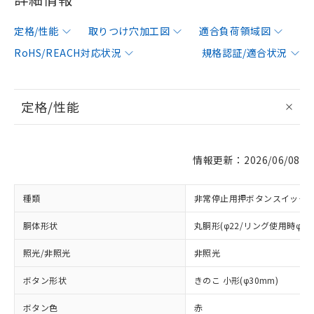
定格/性能
取りつけ穴加工図
適合負荷領域図
RoHS/REACH対応状況
規格認証/適合状況
定格/性能
情報更新：2026/06/08
種類
非常停止用押ボタンスイッチ
胴体形状
丸胴形(φ22/リング使用時φ25
照光/非照光
非照光
ボタン形状
きのこ 小形(φ30mm)
ボタン色
赤