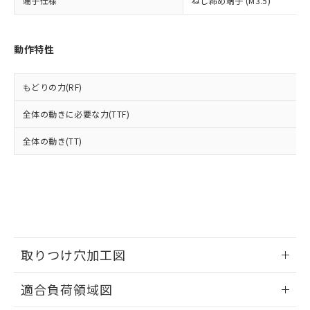
端子仕様
ねじ締め端子 (M3.5)
適用除外項目は除く。
ル、化学兵器、生物兵器またはその他
－
在庫なし(最新の在庫状況につ
オムロン制御機器販売店や当社販売拠
フタル酸エステル類の４物質については閾値を超える意
武器並びにこれらの製造装置等に一切
いては、お客様のお取引先、ま
図的な使用がないことを確認しています。
点は「
販売ネットワーク
」をご確認
※2 環境保護使用期限
使用いたしません。
たはお客様担当のオムロン制御
ください。
動作特性
当社は、貴社製品を第三者に販売する
機器販売店・当社販売員にご確
在庫状況および標準価格結果を当社の
※2 対応予定月
「ｅ」：有害物質（10物質）のすべてが基
場合は、上記1、2および3の内容を当
認ください)
事前の承諾なく第三者に漏洩または開
準値以下であることを示します。
該第三者に通知します。また当社は、
示しないようお願いします。
もどりの力(RF)
部品在庫の切り替え状況などにより、予定
「10」：通常の使用状況下において有害物
販売先および販売に係わる関係者が違
マイパーツ機能（部品リスト作成サー
空
受注生産機種、また在庫状況の
月が前後することがあります。
質が外部に漏えいし、環境に深刻な影響を
法に輸出するおそれがある場合は、取
全体の動きに必要な力(TTF)
ビス）をご利用いただくには、I-Web
白
情報を公開していない機種
及ぼさない年数を意味します。
り引きをいたしません。
メンバーズにご登録されている必要が
「－」：未確認です。当社販売部門へお問
全体の動き(TT)
あります。
い合わせください。
お客様が当ウェブサイト上で当社にご
※3 非含有証明書ダウンロード
登録された部品リストについて、当社
および当社の共同利用者が、当社の製
下記の非含有証明書をダウンロードするこ
品・サービスに関するお客様との取
とができます。
合意する
キャンセル
引・商談に必要な範囲で利用すること
をご了承ください。
EU RoHS指令（10物質）の非含有証明書
※当社の共同利用者とは、
"個人情報
取りつけ穴加工図
51物質の非含有証明書（当社基準）
の共同利用に関して"
の「1.共同利
※本証明書は発行日時点で非含有を証明す
用者の範囲」に記載されている法人を
情報更新：2026/06/08
るもので、過去に遡って非含有を証明する
適合負荷領域図
指します。
ものではありません。