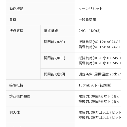
動作機能
ターンリセット
負荷
一般負荷用
接点定格
接点構成
2NC、1NO(3)
開閉能力(AC)
抵抗負荷(AC-12): AC24V 10A/A
誘導負荷(AC-15): AC24V 10A/A
開閉能力(DC)
抵抗負荷(DC-12): DC24V 10A/D
誘導負荷(DC-13): DC24V 1.5A/
開閉能力説明
測定条件: 周囲温度 20±2℃、
接触抵抗
100mΩ以下 (初期値)
※1 対応状況
許容操作頻度
電気的: 30回/分以下 (セット
機械的: 30回/分以下 (セット
対応済み：EU RoHS指令（10物質）の
非含有に対応した製品が提供可能な商品で
耐久性
電気的: 30万回以上 (セット
す。
機械的: 30万回以上 (セット
対応予定：EU RoHS指令（10物質）の非含
ご利用条件
有に対応した製品に切り替える予定のある