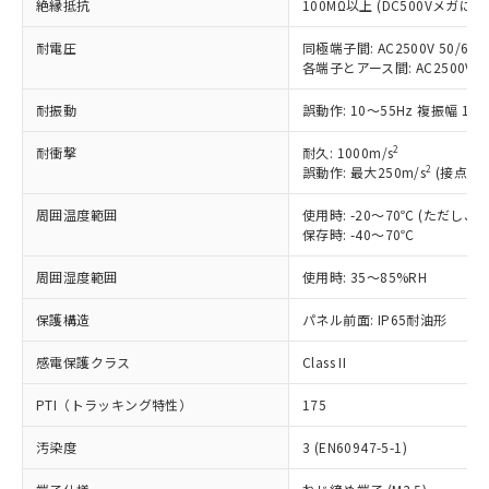
絶縁抵抗
100MΩ以上 (DC500Vメガにて
商品です。
対応予定なし：EU RoHS指令（10物質）の
耐電圧
同極端子間: AC2500V 50/60Hz
以下の条件をお読みいただき、同意のうえ
非含有に非対応の商品で、対応品を出す予
各端子とアース間: AC2500V 50/
ご利用ください。
定はありません。
調査・確認中：EU RoHS指令（10物質）の
耐振動
誤動作: 10～55Hz 複振幅 1.
本サービスは、当社制御機器事業取扱
※1 中国RoHS○×表
非含有の対応状況を調査中または確認中の
商品の当社在庫状況および標準価格
2
耐衝撃
耐久: 1000m/s
商品です。
(税抜)を提供させていただくもので
2
誤動作: 最大250m/s
(接点開離
「○」：最大均質材料含有率が中国RoHSの
非該当品：ライセンス料など無形物で、有
す。
基準値以下であることを示します。
害物質有無と関係のない商品です。
当社制御機器事業取扱商品の中には、
周囲温度範囲
使用時: -20～70℃ (ただし
「×」：最大均質材料含有率が中国RoHSの
仕入先様の事情により、非含有部品として
保存時: -40～70℃
本サービスの対象外となる商品もある
基準値を超えていることを示します。
いたものが、含有品と判明した場合などや
当社は、これら貴社製品のうち、外国
ことをご了承ください。
「－」：未確認です。当社販売部門へお問
むを得ず変更することがあります。
為替および外国貿易法に定める商品
周囲湿度範囲
使用時: 35～85%RH
在庫状況および標準価格照会結果は、
い合わせください。
（以下｢規制貨物等」という）を輸出
記載している更新日時点での社内デー
*EU RoHS指令（10物質）：
保護構造
パネル前面: IP65耐油形
または国外への提供する場合は、日本
記
タに基づき作成されるものであり、閲
説明
鉛(Pb) 1000ppm以下、 水銀(Hg) 1000ppm以下、 カド
*中国RoHS10物質の基準値 (GB/T26572)：
国政府の輸出許可(または役務取引許
号
覧された時点での実際の在庫および標
ミウム(Cd) 100ppm以下、
Pb(鉛) :1000ppm、 Hg(水銀) : 1000ppm、 Cd(カドミウ
感電保護クラス
Class II
可)を取得するなどの必要な手続きを
六価クロム(Cr(Ⅵ)) 1000ppm以下、ポリ臭化ビフェニル
ム) : 100ppm、
準価格とは異なる場合があることをご
類(PBB) 1000ppm以下、ポリ臭化ジフェニルエーテル類
Cr(Ⅵ)(六価クロム) : 1000ppm、 PBBs(ポリ臭化ビフェ
とります。
了承ください。
(PBDE) 1000ppm以下、フタル酸ビス(2-エチルヘキシ
○
一定数以上の在庫あり
ニル類) : 1000ppm、 PBDEs(ポリ臭化ジフェニルエーテ
PTI（トラッキング特性）
175
当社は規制貨物を破棄する場合は、完
ル) (DEHP)(別名：DOP) 1000ppm以下、フタル酸ブチ
正式な納期状況および標準価格はお客
ル類) : 1000ppm、
ルベンジル（BBP） 1000ppm以下、フタル酸ジブチル
全に破砕するなど、違法に輸出されな
DBP(フタル酸ジブチル) : 1000ppm、 DIBP(フタル酸ジ
様のお取引先、またはお客様担当のオ
汚染度
3 (EN60947-5-1)
（DBP） 1000ppm以下、フタル酸ジイソブチル
イソブチル) : 1000ppm、 BBP(フタル酸ブチルベンジ
△
一定数には満たないが在庫あり
いよう必要な手段を講じます。
ムロン制御機器販売店・当社販売員に
(DIBP) 1000ppm以下
ル) : 1000ppm、
当社は貴社製品を、核兵器、ミサイ
但し、RoHS指令で産業用監視および制御機器に対する
DEHP(フタル酸ビス(2-エチルヘキシル)) : 1000ppm
ご相談ください。