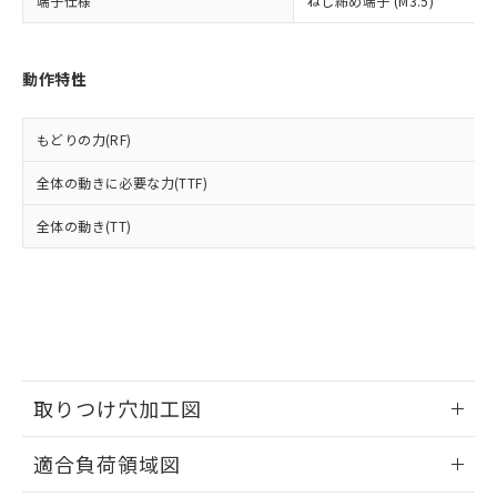
端子仕様
ねじ締め端子 (M3.5)
ムロン制御機器販売店・当社販売員に
(DIBP) 1000ppm以下
ル) : 1000ppm、
当社は貴社製品を、核兵器、ミサイ
但し、RoHS指令で産業用監視および制御機器に対する
DEHP(フタル酸ビス(2-エチルヘキシル)) : 1000ppm
ご相談ください。
適用除外項目は除く。
ル、化学兵器、生物兵器またはその他
－
在庫なし(最新の在庫状況につ
オムロン制御機器販売店や当社販売拠
フタル酸エステル類の４物質については閾値を超える意
武器並びにこれらの製造装置等に一切
いては、お客様のお取引先、ま
図的な使用がないことを確認しています。
点は「
販売ネットワーク
」をご確認
動作特性
※2 環境保護使用期限
使用いたしません。
たはお客様担当のオムロン制御
ください。
当社は、貴社製品を第三者に販売する
機器販売店・当社販売員にご確
在庫状況および標準価格結果を当社の
※2 対応予定月
「ｅ」：有害物質（10物質）のすべてが基
場合は、上記1、2および3の内容を当
認ください)
もどりの力(RF)
事前の承諾なく第三者に漏洩または開
準値以下であることを示します。
該第三者に通知します。また当社は、
示しないようお願いします。
部品在庫の切り替え状況などにより、予定
「10」：通常の使用状況下において有害物
販売先および販売に係わる関係者が違
全体の動きに必要な力(TTF)
マイパーツ機能（部品リスト作成サー
空
受注生産機種、また在庫状況の
月が前後することがあります。
質が外部に漏えいし、環境に深刻な影響を
法に輸出するおそれがある場合は、取
ビス）をご利用いただくには、I-Web
白
情報を公開していない機種
及ぼさない年数を意味します。
全体の動き(TT)
り引きをいたしません。
メンバーズにご登録されている必要が
「－」：未確認です。当社販売部門へお問
あります。
い合わせください。
お客様が当ウェブサイト上で当社にご
※3 非含有証明書ダウンロード
登録された部品リストについて、当社
および当社の共同利用者が、当社の製
下記の非含有証明書をダウンロードするこ
品・サービスに関するお客様との取
とができます。
合意する
キャンセル
引・商談に必要な範囲で利用すること
をご了承ください。
取りつけ穴加工図
EU RoHS指令（10物質）の非含有証明書
※当社の共同利用者とは、
"個人情報
51物質の非含有証明書（当社基準）
の共同利用に関して"
の「1.共同利
情報更新：2026/06/08
適合負荷領域図
※本証明書は発行日時点で非含有を証明す
用者の範囲」に記載されている法人を
るもので、過去に遡って非含有を証明する
指します。