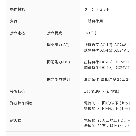
動作機能
ターンリセット
負荷
一般負荷用
接点定格
接点構成
1NC(1)
開閉能力(AC)
抵抗負荷(AC-12): AC24V 10A/A
誘導負荷(AC-15): AC24V 10A/A
開閉能力(DC)
抵抗負荷(DC-12): DC24V 10A/D
誘導負荷(DC-13): DC24V 1.5A/
開閉能力説明
測定条件: 周囲温度 20±2℃、
接触抵抗
100mΩ以下 (初期値)
許容操作頻度
電気的: 30回/分以下 (セット
※1 対応状況
機械的: 30回/分以下 (セット
対応済み：EU RoHS指令（10物質）の
耐久性
電気的: 30万回以上 (セット
非含有に対応した製品が提供可能な商品で
機械的: 30万回以上 (セット
す。