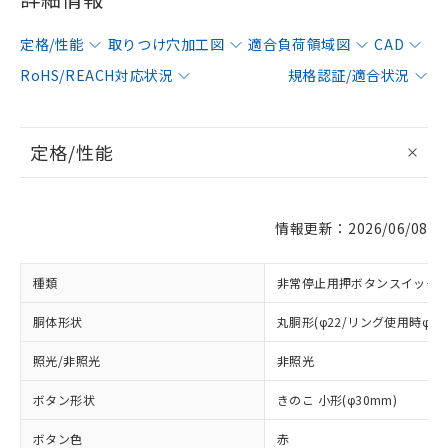
定格/性能
取りつけ穴加工図
適合負荷領域図
CAD
RoHS/REACH対応状況
規格認証/適合状況
定格/性能
情報更新：2026/06/08
種類
非常停止用押ボタンスイッチ
胴体形状
丸胴形(φ22/リング使用時φ25
照光/非照光
非照光
ボタン形状
きのこ 小形(φ30mm)
ボタン色
赤