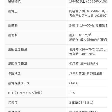
対応予定：EU RoHS指令（10物質）の非含
絶縁抵抗
100MΩ以上 (DC500Vメガにて
ご利用条件
有に対応した製品に切り替える予定のある
商品です。
耐電圧
同極端子間: AC2500V 50/60Hz
各端子とアース間: AC2500V 50/
対応予定なし：EU RoHS指令（10物質）の
以下の条件をお読みいただき、同意のうえ
非含有に非対応の商品で、対応品を出す予
ご利用ください。
耐振動
誤動作: 10～55Hz 複振幅 1.
定はありません。
調査・確認中：EU RoHS指令（10物質）の
本サービスは、当社制御機器事業取扱
2
耐衝撃
耐久: 1000m/s
※1 中国RoHS○×表
非含有の対応状況を調査中または確認中の
商品の当社在庫状況および標準価格
2
誤動作: 最大250m/s
(接点開離
商品です。
(税抜)を提供させていただくもので
「○」：最大均質材料含有率が中国RoHSの
非該当品：ライセンス料など無形物で、有
周囲温度範囲
使用時: -20～70℃ (ただし
す。
基準値以下であることを示します。
害物質有無と関係のない商品です。
保存時: -40～70℃
当社制御機器事業取扱商品の中には、
「×」：最大均質材料含有率が中国RoHSの
仕入先様の事情により、非含有部品として
本サービスの対象外となる商品もある
基準値を超えていることを示します。
いたものが、含有品と判明した場合などや
周囲湿度範囲
使用時: 35～85%RH
当社は、これら貴社製品のうち、外国
ことをご了承ください。
「－」：未確認です。当社販売部門へお問
むを得ず変更することがあります。
為替および外国貿易法に定める商品
在庫状況および標準価格照会結果は、
い合わせください。
保護構造
パネル前面: IP65耐油形
（以下｢規制貨物等」という）を輸出
記載している更新日時点での社内デー
*EU RoHS指令（10物質）：
または国外への提供する場合は、日本
記
タに基づき作成されるものであり、閲
説明
鉛(Pb) 1000ppm以下、 水銀(Hg) 1000ppm以下、 カド
感電保護クラス
Class II
*中国RoHS10物質の基準値 (GB/T26572)：
国政府の輸出許可(または役務取引許
号
覧された時点での実際の在庫および標
ミウム(Cd) 100ppm以下、
Pb(鉛) :1000ppm、 Hg(水銀) : 1000ppm、 Cd(カドミウ
可)を取得するなどの必要な手続きを
六価クロム(Cr(Ⅵ)) 1000ppm以下、ポリ臭化ビフェニル
ム) : 100ppm、
準価格とは異なる場合があることをご
PTI（トラッキング特性）
175
類(PBB) 1000ppm以下、ポリ臭化ジフェニルエーテル類
Cr(Ⅵ)(六価クロム) : 1000ppm、 PBBs(ポリ臭化ビフェ
とります。
了承ください。
(PBDE) 1000ppm以下、フタル酸ビス(2-エチルヘキシ
○
一定数以上の在庫あり
ニル類) : 1000ppm、 PBDEs(ポリ臭化ジフェニルエーテ
当社は規制貨物を破棄する場合は、完
ル) (DEHP)(別名：DOP) 1000ppm以下、フタル酸ブチ
正式な納期状況および標準価格はお客
ル類) : 1000ppm、
汚染度
3 (EN60947-5-1)
ルベンジル（BBP） 1000ppm以下、フタル酸ジブチル
全に破砕するなど、違法に輸出されな
DBP(フタル酸ジブチル) : 1000ppm、 DIBP(フタル酸ジ
様のお取引先、またはお客様担当のオ
（DBP） 1000ppm以下、フタル酸ジイソブチル
イソブチル) : 1000ppm、 BBP(フタル酸ブチルベンジ
△
一定数には満たないが在庫あり
いよう必要な手段を講じます。