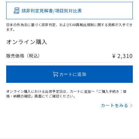
その他の認証はこちらのページからご検索ください
該非判定見解書/項目別対比表
O
O
O
O
日本の外為法に基づく該非判定、およびEAR再輸出規制に関する見解が入手でき
ます。
"対応済み"や非含有の記載がされた商品であっても、流通
在庫等で未対応品が混在する可能性があります。
オンライン購入
非含有品が必要な際は、弊社営業部門もしくは販売店へお
問い合わせください。
¥ 2,310
販売価格（税込）
この製品のRoHS/REACH対応状況ページへ
カートに追加
オンライン購入における出荷予定日は、カートに追加～「ご購入手続き：価
格・納期の確認」画面にてご確認ください。
カートをみる