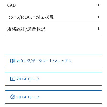
情報更新：2026/06/08
ものではありません。
CAD
また、RoHS指令のフタル酸エステル類４
物質の対応では、対応完了までの期間は出
ログイン/会員登録いただくと、CADデータをダウンロー
RoHS/REACH対応状況
荷製品に未対応品が混在することから備考
ドすることができます。
欄に対応日を記載しておりました。
情報更新：2026/7/29
既に当社にて対応品への在庫切替を完了
規格認証/適合状況
していることから、特段のことがない限
ログイン/会員登録
EU RoHS
注意事項・凡例
り、2022年1月12日より割愛しておりま
UL認証
CSA認証
CEマーキング
す。
Yes
Yes
Yes
対応状況
対応予定月
※1
※2
ダウンロードデータをご利用いただく前に、以下を必ずお読
みください。
カタログ/データシート/マニュアル
対応済み
ソフトウェアの使用条件
LR型式承認
DNV型式承認
BV型式承認
KR型式承
（イギリス
（ノルウェー
（フランス
（韓国
船舶規格）
船舶規格）
船舶規格）
船舶規格
中国 RoHS
注意事項・凡例
2D CADデータ
No
No
No
No
中国 RoHS表
※1 ※2
3D CADデータ
この製品の規格認証/適合状況ページへ
Pb
Hg
Cd
Cr(VI)