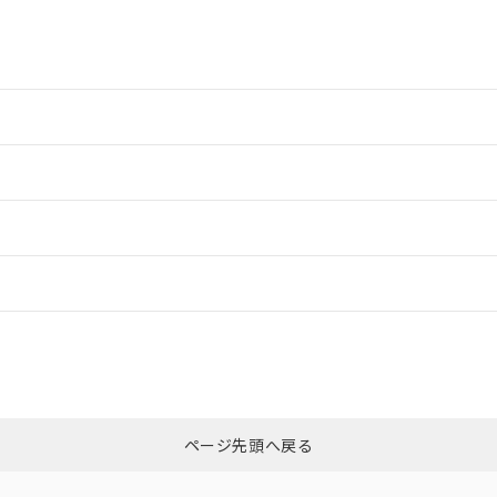
情報更新：2
情報更新：2
情報更新：
くは販売店にお問い合わせください。
CCC認証
電波法
この製品のRoHS/REACH対応
Yes
N/A
ページ先頭へ戻る
型式承認
NK型式承認
ABS型式承認