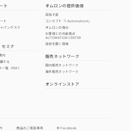
ート
オムロンの提供価値
目指す姿
ポート
コンセプト「i-Automation!」
ジャパンデスク
オムロンの強み
お客様との共創拠点
AUTOMATION CENTER
技術を磨く現場
・セミナ
状況ページへ
検索ください
案内
販売ネットワーク
講する
国内販売ネットワーク
ス一覧（PDF）
海外販売ネットワーク
オンラインストア
件
商品のご承諾事項
Facebook