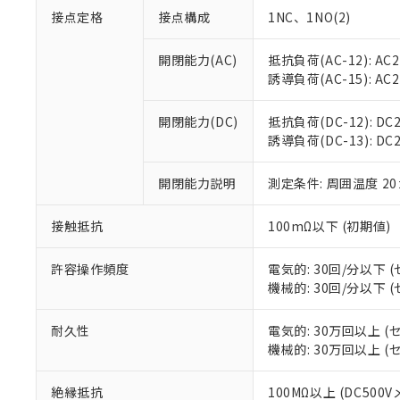
接点定格
接点構成
1NC、1NO(2)
開閉能力(AC)
抵抗負荷(AC-12): AC24
誘導負荷(AC-15): AC24
開閉能力(DC)
抵抗負荷(DC-12): DC24
誘導負荷(DC-13): DC24V
※1 対応状況
開閉能力説明
測定条件: 周囲温度 2
対応済み：EU
対応予定：EU R
接触抵抗
100mΩ以下 (初期値)
対応予定なし：EU
調査・確認中：EU
ご利用条件
許容操作頻度
電気的: 30回/分以下
非該当品：ライセ
※1 中国RoHS
機械的: 30回/分以下
仕入先様の事情に
があります。
以下の条件をお読
「○」：最大均質
耐久性
電気的: 30万回以上 
「×」：最大均質
本サービスは
当社は、これ
*EU RoHS指令（10物
機械的: 30万回以上 
「－」：未確認で
鉛(Pb) 1000ppm以下、
くものです。
う）を輸出ま
記
説明
六価クロム(Cr(Ⅵ)) 1
当社制御機器
などの必要な
フタル酸ビス(2-エチルヘ
号
絶縁抵抗
100MΩ以上 (DC500
*中国RoHS10物質の基準値 
ル（DBP） 1000ppm