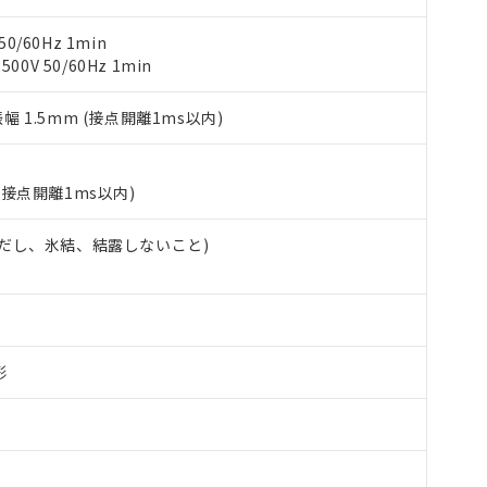
び標準価格照会結果は、記載している更新日時点での社内データに
物を破棄する場合は、完全に破砕するなど、違法に輸出されないよ
(水銀) : 1000ppm、 Cd(カドミウム) : 100ppm、
業用監視および制御機器に対する適用除外項目は除く。
覧された時点での実際の在庫および標準価格とは異なる場合がある
1000ppm、 PBBs(ポリ臭化ビフェニル類) : 1000ppm、 PBDEs(ポリ臭化ジフェニルエーテル類
物質については閾値を超える意図的な使用がないことを確認しています。
上の在庫あり
0/60Hz 1min
 1000ppm、 DIBP(フタル酸ジイソブチル) : 1000ppm、 BBP(フタル酸ブチルベンジル) :
品を、核兵器、ミサイル、化学兵器、生物兵器またはその他武器並
チルヘキシル)) : 1000ppm
0V 50/60Hz 1min
況および標準価格はお客様のお取引先、またはお客様担当のオムロ
用いたしません。
ご相談ください。
は満たないが在庫あり
製品を第三者に販売する場合は、上記1、2および3の内容を当該第
機器販売店や当社販売拠点は「
販売ネットワーク
」をご確認くだ
販売先および販売に係わる関係者が違法に輸出するおそれがある場
振幅 1.5mm (接点開離1ms以内)
用期限
び標準価格結果を当社の事前の承諾なく第三者に漏洩または開示し
え状況などにより、予定月が前後することがあります。
(最新の在庫状況については、お客様のお取引先、またはお客様担当
（10物質）のすべてが基準値以下であることを示します。
店・当社販売員にご確認ください)
能（部品リスト作成サービス）をご利用いただくには、I-Webメン
使用状況下において有害物質が外部に漏えいし、環境に深刻な影響を
(接点開離1ms以内)
あります。
機種、また在庫状況の情報を公開していない機種
ェブサイト上で当社にご登録された部品リストについて、当社およ
書ダウンロード
す。当社販売部門へお問い合わせください。
 (ただし、氷結、結露しないこと)
品・サービスに関するお客様との取引・商談に必要な範囲で利用す
合意する
キャンセル
書をダウンロードすることができます。
利用者とは、
"個人情報の共同利用に関して"
の「1.共同利用者の
します。
10物質）の非含有証明書
明書（当社基準）
日時点で非含有を証明するもので、過去に遡って非含有を証明するも
形
令のフタル酸エステル類４物質の対応では、対応完了までの期間は出
備考欄に対応日を記載しておりました。
品への在庫切替を完了していることから、特段のことがない限り、20
す。