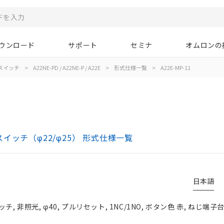
ウンロード
サポート
セミナ
オムロンの
スイッチ
>
A22NE-PD / A22NE-P / A22E
>
形式仕様一覧
>
A22E-MP-11
ボタンスイッチ（φ22/φ25） 形式仕様一覧
日本語
非照光, φ40, プルリセット, 1NC/1NO, ボタン色 赤, ねじ端子台,