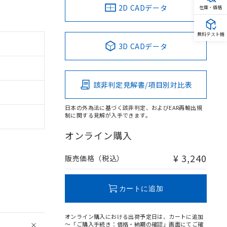
2D CADデータ
在庫・価格
無料テスト機
3D CADデータ
該非判定見解書/項目別対比表
日本の外為法に基づく該非判定、およびEAR再輸出規
制に関する見解が入手できます。
オンライン購入
¥ 3,240
販売価格（税込）
カートに追加
オンライン購入における出荷予定日は、カートに追加
～「ご購入手続き：価格・納期の確認」画面にてご確