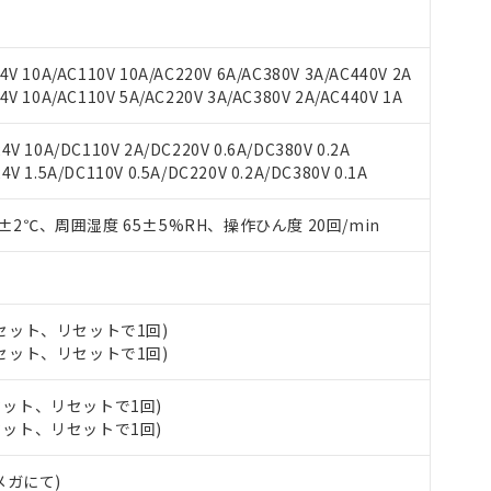
V 10A/AC110V 10A/AC220V 6A/AC380V 3A/AC440V 2A
V 10A/AC110V 5A/AC220V 3A/AC380V 2A/AC440V 1A
V 10A/DC110V 2A/DC220V 0.6A/DC380V 0.2A
 1.5A/DC110V 0.5A/DC220V 0.2A/DC380V 0.1A
0±2℃、周囲湿度 65±5%RH、操作ひん度 20回/min
 RoHS指令（10物質）の非含有に対応した製品が提供可能な商品です
oHS指令（10物質）の非含有に対応した製品に切り替える予定のある
 RoHS指令（10物質）の非含有に非対応の商品で、対応品を出す予
 RoHS指令（10物質）の非含有の対応状況を調査中または確認中の
 (セット、リセットで1回)
ンス料など無形物で、有害物質有無と関係のない商品です。
○×表
 (セット、リセットで1回)
より、非含有部品としていたものが、含有品と判明した場合などやむ
みいただき、同意のうえご利用ください。
材料含有率が中国RoHSの基準値以下であることを示します。
(セット、リセットで1回)
材料含有率が中国RoHSの基準値を超えていることを示します。
、当社制御機器事業取扱商品の当社在庫状況および標準価格(税抜)
ら貴社製品のうち、外国為替および外国貿易法に定める商品（以下｢
質）：
(セット、リセットで1回)
す。当社販売部門へお問い合わせください。
 水銀(Hg) 1000ppm以下、 カドミウム(Cd) 100ppm以下、
たは国外への提供する場合は、日本国政府の輸出許可(または役務取
000ppm以下、ポリ臭化ビフェニル類(PBB) 1000ppm以下、ポリ臭化ジフェニルエーテル類(P
事業取扱商品の中には、本サービスの対象外となる商品もあること
手続きをとります。
キシル) (DEHP)(別名：DOP) 1000ppm以下、フタル酸ブチルベンジル（BBP） 100
Vメガにて)
(GB/T26572)：
以下、フタル酸ジイソブチル (DIBP) 1000ppm以下