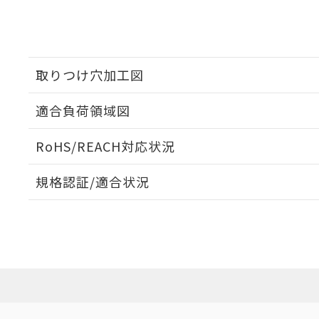
取りつけ穴加工図
適合負荷領域図
RoHS/REACH対応状況
規格認証/適合状況
A22E-MP-11のRoHS対応状況については、営業部門もし
UL認証
CSA認証
CEマーキング
Yes
Yes
Yes
LR型式承認
DNV型式承認
BV型式承認
KR