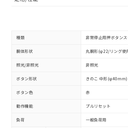
種類
非常停止用押ボタンス
胴体形状
丸胴形(φ22/リング使
照光/非照光
非照光
ボタン形状
きのこ 中形(φ40mm)
ボタン色
赤
動作機能
プルリセット
負荷
一般負荷用