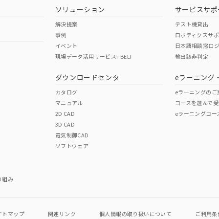
韓国
（日本
（アメリカ
ソリューション
サービスサポ
舶規格）
船舶規格）
船舶規格）
解決提案
テスト機貸出
事例
ロボティクスサ
No
No
イベント
日本語相談窓口
現場データ活用サービスi-BELT
輸出該非判定
ダウンロードセンタ
eラーニング
この製品の規格認証/適合
その他の認証はこちらのページからご
カタログ
eラーニングのご
マニュアル
コースを選んで受
2D CAD
eラーニングコー
3D CAD
電気制御CAD
ソフトウェア
り組み
イトマップ
関連リンク
個人情報の
取り扱いについて
ご利用条