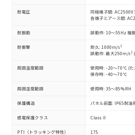
在庫状況およ
当社は規制貨
Pb(鉛) :1000ppm、 Hg
但し、RoHS指令で産
のであり、閲
ます。
Cr(Ⅵ)(六価クロム) : 
フタル酸エステル類の４
○
一定数以
耐電圧
同極端子間: AC2500V 5
DBP(フタル酸ジブチル) :
い。
当社は貴社製
DEHP(フタル酸ビス(2-エ
各端子とアース間: AC250
正式な納期状
置等に一切使
当社販売員に
※2 対応予定月
△
一定数に
当社は、貴社
オムロン制御
また当社は、
耐振動
誤動作: 10～55Hz 複
※2 環境保護使
在庫状況およ
部品在庫の切り替
たしません。
－
在庫なし
す。
「ｅ」：有害物質
機器販売
2
耐衝撃
耐久: 1000m/s
マイパーツ機
「10」：通常の
2
誤動作: 最大250m/s
ている必要が
味します。
空
受注生産
お客様が当ウ
※3 非含有証明
「－」：未確認で
白
周囲温度範囲
使用時: -20～70℃
が、当社の製
保存時: -40～70℃
さい。
下記の非含有証明
※当社の共同
周囲湿度範囲
使用時: 35～85%RH
いる法人を指
EU RoHS指令（
51物質の非含有証
※本証明書は発行
保護構造
パネル前面: IP65耐油
また、RoHS指
混在することから
感電保護クラス
Class II
既に当社にて対応
り割愛しておりま
PTI（トラッキング特性）
175