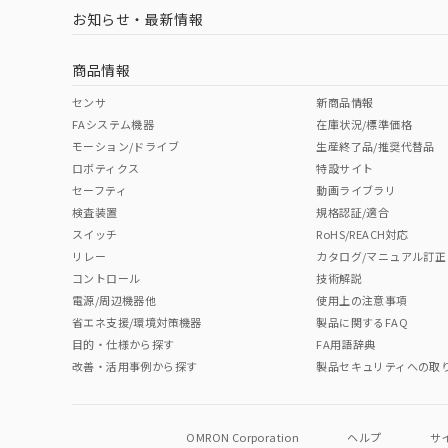
（イギリス
（ノルウェー
（フランス
（
お知らせ・最新情報
船舶規格）
船舶規格）
船舶規格）
船
商品情報
No
No
No
No
センサ
新商品情報
FAシステム機器
在庫状況/標準価格
モーション/ドライブ
生産終了品/推奨代替品
ロボティクス
特設サイト
セーフティ
動画ライブラリ
検査装置
規格認証/適合
スイッチ
RoHS/REACH対応
リレー
カタログ/マニュアル訂正
コントロール
技術解説
電源/周辺機器他
使用上の注意事項
省エネ支援/環境対策機器
製品に関するFAQ
目的・仕様から探す
FA用語辞典
改善・活用事例から探す
製品セキュリティへの取
OMRON Corporation
ヘルプ
サ