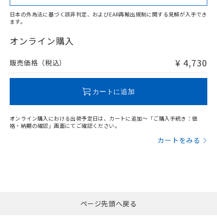
日本の外為法に基づく該非判定、およびEAR再輸出規制に関する見解が入手でき
ます。
"対応済み"や非含有の記載がされた商品であっても、流通
在庫等で未対応品が混在する可能性があります。
オンライン購入
非含有品が必要な際は、弊社営業部門もしくは販売店へお
問い合わせください。
¥ 4,730
販売価格（税込）
この製品のRoHS/REACH対応状況ページへ
カートに追加
オンライン購入における出荷予定日は、カートに追加～「ご購入手続き：価
格・納期の確認」画面にてご確認ください。
カートをみる
ページ先頭へ戻る