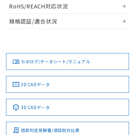
また、RoHS指令のフタル酸エステル類４
情報更新：2026/06/08
RoHS/REACH対応状況
物質の対応では、対応完了までの期間は出
荷製品に未対応品が混在することから備考
情報更新：2026/7/29
規格認証/適合状況
欄に対応日を記載しておりました。
既に当社にて対応品への在庫切替を完了
EU RoHS
注意事項・凡例
していることから、特段のことがない限
UL認証
CSA認証
CEマーキング
り、2022年1月12日より割愛しておりま
す。
Yes
Yes
Yes
対応状況
対応予定月
※1
※2
カタログ/データシート/マニュアル
対応済み
LR型式承認
DNV型式承認
BV型式承認
KR型式承
（イギリス
（ノルウェー
（フランス
（韓国
船舶規格）
船舶規格）
船舶規格）
船舶規格
中国 RoHS
注意事項・凡例
2D CADデータ
No
No
No
No
中国 RoHS表
※1 ※2
3D CADデータ
この製品の規格認証/適合状況ページへ
Pb
Hg
Cd
Cr(VI)
その他の認証はこちらのページからご検索ください
該非判定見解書/項目別対比表
O
O
O
O