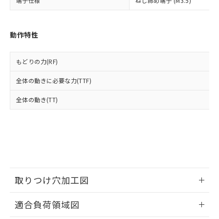
端子仕様
ねじ締め端子 (M3.5)
適用除外項目は除く。
ル、化学兵器、生物兵器またはその他
－
在庫なし(最新の在庫状況につ
オムロン制御機器販売店や当社販売拠
フタル酸エステル類の４物質については閾値を超える意
武器並びにこれらの製造装置等に一切
いては、お客様のお取引先、ま
図的な使用がないことを確認しています。
点は「
販売ネットワーク
」をご確認
※2 環境保護使用期限
使用いたしません。
たはお客様担当のオムロン制御
ください。
動作特性
当社は、貴社製品を第三者に販売する
機器販売店・当社販売員にご確
在庫状況および標準価格結果を当社の
※2 対応予定月
「ｅ」：有害物質（10物質）のすべてが基
場合は、上記1、2および3の内容を当
認ください)
事前の承諾なく第三者に漏洩または開
準値以下であることを示します。
該第三者に通知します。また当社は、
示しないようお願いします。
もどりの力(RF)
部品在庫の切り替え状況などにより、予定
「10」：通常の使用状況下において有害物
販売先および販売に係わる関係者が違
マイパーツ機能（部品リスト作成サー
空
受注生産機種、また在庫状況の
月が前後することがあります。
質が外部に漏えいし、環境に深刻な影響を
法に輸出するおそれがある場合は、取
全体の動きに必要な力(TTF)
ビス）をご利用いただくには、I-Web
白
情報を公開していない機種
及ぼさない年数を意味します。
り引きをいたしません。
メンバーズにご登録されている必要が
「－」：未確認です。当社販売部門へお問
全体の動き(TT)
あります。
い合わせください。
お客様が当ウェブサイト上で当社にご
※3 非含有証明書ダウンロード
登録された部品リストについて、当社
および当社の共同利用者が、当社の製
下記の非含有証明書をダウンロードするこ
品・サービスに関するお客様との取
とができます。
合意する
キャンセル
引・商談に必要な範囲で利用すること
をご了承ください。
EU RoHS指令（10物質）の非含有証明書
※当社の共同利用者とは、
"個人情報
取りつけ穴加工図
51物質の非含有証明書（当社基準）
の共同利用に関して"
の「1.共同利
※本証明書は発行日時点で非含有を証明す
用者の範囲」に記載されている法人を
情報更新：2026/06/08
るもので、過去に遡って非含有を証明する
適合負荷領域図
指します。
ものではありません。