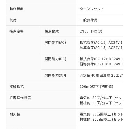
動作機能
ターンリセット
負荷
一般負荷用
接点定格
接点構成
2NC、1NO(3)
開閉能力(AC)
抵抗負荷(AC-12): AC24V 10A/A
誘導負荷(AC-15): AC24V 10A/A
開閉能力(DC)
抵抗負荷(DC-12): DC24V 10A/D
誘導負荷(DC-13): DC24V 1.5A/
開閉能力説明
測定条件: 周囲温度 20±2℃、
接触抵抗
100mΩ以下 (初期値)
※1 対応状況
許容操作頻度
電気的: 30回/分以下 (セット
機械的: 30回/分以下 (セット
対応済み：EU RoHS指令（10物質）の
非含有に対応した製品が提供可能な商品で
耐久性
電気的: 30万回以上 (セット
す。
機械的: 30万回以上 (セット
対応予定：EU RoHS指令（10物質）の非含
ご利用条件
有に対応した製品に切り替える予定のある