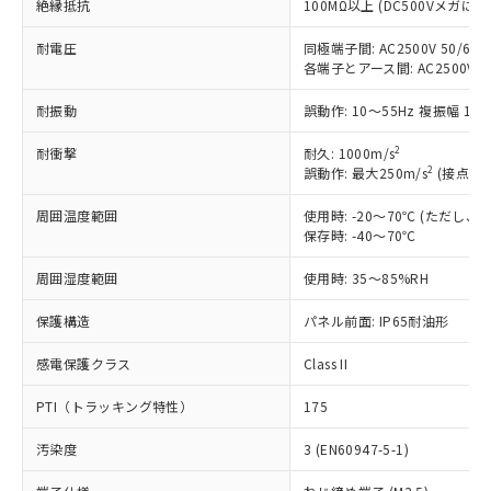
絶縁抵抗
100MΩ以上 (DC500Vメガにて
商品です。
対応予定なし：EU RoHS指令（10物質）の
耐電圧
同極端子間: AC2500V 50/60Hz
以下の条件をお読みいただき、同意のうえ
非含有に非対応の商品で、対応品を出す予
各端子とアース間: AC2500V 50/
ご利用ください。
定はありません。
調査・確認中：EU RoHS指令（10物質）の
耐振動
誤動作: 10～55Hz 複振幅 1.
本サービスは、当社制御機器事業取扱
※1 中国RoHS○×表
非含有の対応状況を調査中または確認中の
商品の当社在庫状況および標準価格
2
耐衝撃
耐久: 1000m/s
商品です。
(税抜)を提供させていただくもので
2
誤動作: 最大250m/s
(接点開離
「○」：最大均質材料含有率が中国RoHSの
非該当品：ライセンス料など無形物で、有
す。
基準値以下であることを示します。
害物質有無と関係のない商品です。
当社制御機器事業取扱商品の中には、
周囲温度範囲
使用時: -20～70℃ (ただし
「×」：最大均質材料含有率が中国RoHSの
仕入先様の事情により、非含有部品として
保存時: -40～70℃
本サービスの対象外となる商品もある
基準値を超えていることを示します。
いたものが、含有品と判明した場合などや
当社は、これら貴社製品のうち、外国
ことをご了承ください。
「－」：未確認です。当社販売部門へお問
むを得ず変更することがあります。
為替および外国貿易法に定める商品
周囲湿度範囲
使用時: 35～85%RH
在庫状況および標準価格照会結果は、
い合わせください。
（以下｢規制貨物等」という）を輸出
記載している更新日時点での社内デー
*EU RoHS指令（10物質）：
保護構造
パネル前面: IP65耐油形
または国外への提供する場合は、日本
記
タに基づき作成されるものであり、閲
説明
鉛(Pb) 1000ppm以下、 水銀(Hg) 1000ppm以下、 カド
*中国RoHS10物質の基準値 (GB/T26572)：
国政府の輸出許可(または役務取引許
号
覧された時点での実際の在庫および標
ミウム(Cd) 100ppm以下、
Pb(鉛) :1000ppm、 Hg(水銀) : 1000ppm、 Cd(カドミウ
感電保護クラス
Class II
可)を取得するなどの必要な手続きを
六価クロム(Cr(Ⅵ)) 1000ppm以下、ポリ臭化ビフェニル
ム) : 100ppm、
準価格とは異なる場合があることをご
類(PBB) 1000ppm以下、ポリ臭化ジフェニルエーテル類
Cr(Ⅵ)(六価クロム) : 1000ppm、 PBBs(ポリ臭化ビフェ
とります。
了承ください。
(PBDE) 1000ppm以下、フタル酸ビス(2-エチルヘキシ
○
一定数以上の在庫あり
ニル類) : 1000ppm、 PBDEs(ポリ臭化ジフェニルエーテ
PTI（トラッキング特性）
175
当社は規制貨物を破棄する場合は、完
ル) (DEHP)(別名：DOP) 1000ppm以下、フタル酸ブチ
正式な納期状況および標準価格はお客
ル類) : 1000ppm、
ルベンジル（BBP） 1000ppm以下、フタル酸ジブチル
全に破砕するなど、違法に輸出されな
DBP(フタル酸ジブチル) : 1000ppm、 DIBP(フタル酸ジ
様のお取引先、またはお客様担当のオ
汚染度
3 (EN60947-5-1)
（DBP） 1000ppm以下、フタル酸ジイソブチル
イソブチル) : 1000ppm、 BBP(フタル酸ブチルベンジ
△
一定数には満たないが在庫あり
いよう必要な手段を講じます。
ムロン制御機器販売店・当社販売員に
(DIBP) 1000ppm以下
ル) : 1000ppm、
当社は貴社製品を、核兵器、ミサイ
但し、RoHS指令で産業用監視および制御機器に対する
DEHP(フタル酸ビス(2-エチルヘキシル)) : 1000ppm
ご相談ください。