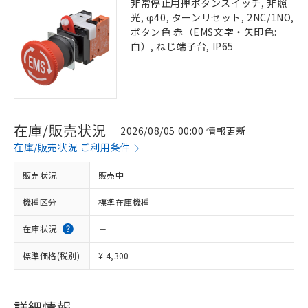
非常停止用押ボタンスイッチ, 非照
光, φ40, ターンリセット, 2NC/1NO,
ボタン色 赤（EMS文字・矢印色:
白）, ねじ端子台, IP65
在庫/販売状況
2026/08/05 00:00 情報更新
在庫/販売状況 ご利用条件
販売状況
販売中
機種区分
標準在庫機種
在庫状況
－
標準価格(税別)
¥ 4,300
詳細情報