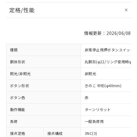
定格/性能
情報更新：2026/06/08
種類
非常停止用押ボタンスイッチ
胴体形状
丸胴形(φ22/リング使用時φ25
照光/非照光
非照光
ボタン形状
きのこ 中形(φ40mm)
ボタン色
赤
動作機能
ターンリセット
負荷
一般負荷用
接点定格
接点構成
3NC(3)