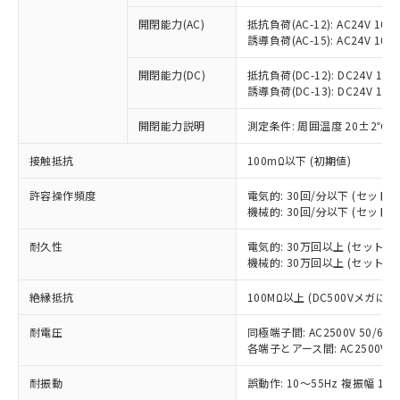
開閉能力(AC)
抵抗負荷(AC-12): AC24V 10A/A
誘導負荷(AC-15): AC24V 10A/A
開閉能力(DC)
抵抗負荷(DC-12): DC24V 10A/D
誘導負荷(DC-13): DC24V 1.5A/
開閉能力説明
測定条件: 周囲温度 20±2℃、
接触抵抗
100mΩ以下 (初期値)
許容操作頻度
電気的: 30回/分以下 (セット
機械的: 30回/分以下 (セット
※1 対応状況
耐久性
電気的: 30万回以上 (セット
機械的: 30万回以上 (セット
対応済み：EU RoHS指令（10物質）の
非含有に対応した製品が提供可能な商品で
絶縁抵抗
100MΩ以上 (DC500Vメガにて
す。
対応予定：EU RoHS指令（10物質）の非含
耐電圧
同極端子間: AC2500V 50/60Hz
ご利用条件
有に対応した製品に切り替える予定のある
各端子とアース間: AC2500V 50/
商品です。
対応予定なし：EU RoHS指令（10物質）の
耐振動
誤動作: 10～55Hz 複振幅 1.
以下の条件をお読みいただき、同意のうえ
非含有に非対応の商品で、対応品を出す予