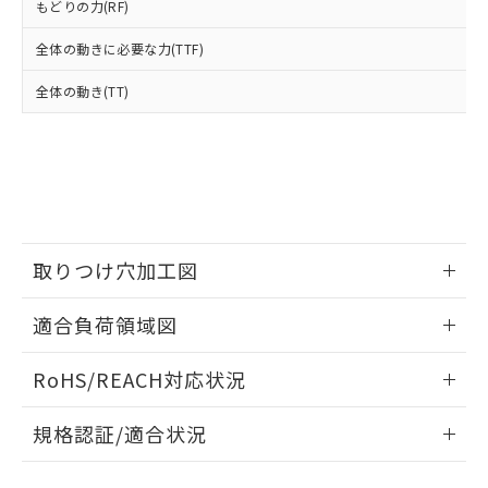
ください。
もどりの力(RF)
当社は、貴社製品を第三者に販売する
機器販売店・当社販売員にご確
在庫状況および標準価格結果を当社の
※2 対応予定月
「ｅ」：有害物質（10物質）のすべてが基
場合は、上記1、2および3の内容を当
認ください)
事前の承諾なく第三者に漏洩または開
全体の動きに必要な力(TTF)
準値以下であることを示します。
該第三者に通知します。また当社は、
示しないようお願いします。
部品在庫の切り替え状況などにより、予定
「10」：通常の使用状況下において有害物
販売先および販売に係わる関係者が違
全体の動き(TT)
マイパーツ機能（部品リスト作成サー
空
受注生産機種、また在庫状況の
月が前後することがあります。
質が外部に漏えいし、環境に深刻な影響を
法に輸出するおそれがある場合は、取
ビス）をご利用いただくには、I-Web
白
情報を公開していない機種
及ぼさない年数を意味します。
り引きをいたしません。
メンバーズにご登録されている必要が
「－」：未確認です。当社販売部門へお問
あります。
い合わせください。
お客様が当ウェブサイト上で当社にご
※3 非含有証明書ダウンロード
登録された部品リストについて、当社
および当社の共同利用者が、当社の製
下記の非含有証明書をダウンロードするこ
品・サービスに関するお客様との取
取りつけ穴加工図
とができます。
合意する
キャンセル
引・商談に必要な範囲で利用すること
をご了承ください。
情報更新：2026/06/08
EU RoHS指令（10物質）の非含有証明書
適合負荷領域図
※当社の共同利用者とは、
"個人情報
51物質の非含有証明書（当社基準）
の共同利用に関して"
の「1.共同利
※本証明書は発行日時点で非含有を証明す
情報更新：2026/06/08
用者の範囲」に記載されている法人を
RoHS/REACH対応状況
るもので、過去に遡って非含有を証明する
指します。
ものではありません。
情報更新：2026/7/29
また、RoHS指令のフタル酸エステル類４
規格認証/適合状況
物質の対応では、対応完了までの期間は出
EU RoHS
注意事項・凡例
荷製品に未対応品が混在することから備考
UL認証
CSA認証
CEマーキング