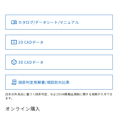
欄に対応日を記載しておりました。
既に当社にて対応品への在庫切替を完了
Yes
Yes
Yes
対応状況
対応予定月
※1
※2
していることから、特段のことがない限
り、2022年1月12日より割愛しておりま
カタログ/データシート/マニュアル
対応済み
す。
LR型式承認
DNV型式承認
BV型式承認
KR型式承
（イギリス
（ノルウェー
（フランス
（韓国
船舶規格）
船舶規格）
船舶規格）
船舶規格
中国 RoHS
注意事項・凡例
2D CADデータ
No
No
No
No
中国 RoHS表
※1 ※2
3D CADデータ
この製品の規格認証/適合状況ページへ
Pb
Hg
Cd
Cr(VI)
その他の認証はこちらのページからご検索ください
該非判定見解書/項目別対比表
O
O
O
O
日本の外為法に基づく該非判定、およびEAR再輸出規制に関する見解が入手でき
ます。
"対応済み"や非含有の記載がされた商品であっても、流通
在庫等で未対応品が混在する可能性があります。
オンライン購入
非含有品が必要な際は、弊社営業部門もしくは販売店へお