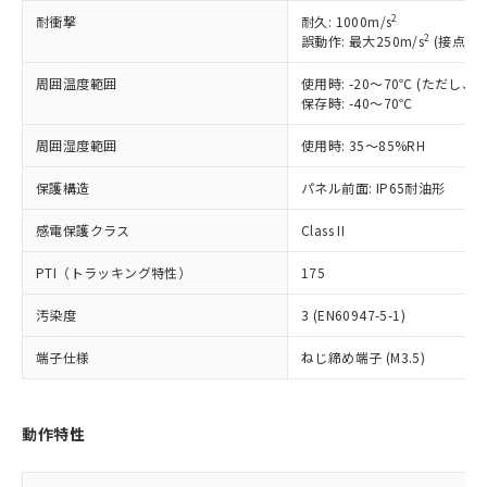
ご利用ください。
2
定はありません。
耐衝撃
耐久: 1000m/s
2
誤動作: 最大250m/s
(接点開離
調査・確認中：EU RoHS指令（10物質）の
本サービスは、当社制御機器事業取扱
※1 中国RoHS○×表
非含有の対応状況を調査中または確認中の
商品の当社在庫状況および標準価格
周囲温度範囲
使用時: -20～70℃ (ただし
商品です。
(税抜)を提供させていただくもので
保存時: -40～70℃
「○」：最大均質材料含有率が中国RoHSの
非該当品：ライセンス料など無形物で、有
す。
基準値以下であることを示します。
害物質有無と関係のない商品です。
周囲湿度範囲
使用時: 35～85%RH
当社制御機器事業取扱商品の中には、
「×」：最大均質材料含有率が中国RoHSの
仕入先様の事情により、非含有部品として
本サービスの対象外となる商品もある
基準値を超えていることを示します。
いたものが、含有品と判明した場合などや
当社は、これら貴社製品のうち、外国
保護構造
パネル前面: IP65耐油形
ことをご了承ください。
「－」：未確認です。当社販売部門へお問
むを得ず変更することがあります。
為替および外国貿易法に定める商品
在庫状況および標準価格照会結果は、
い合わせください。
感電保護クラス
Class II
（以下｢規制貨物等」という）を輸出
記載している更新日時点での社内デー
*EU RoHS指令（10物質）：
または国外への提供する場合は、日本
記
タに基づき作成されるものであり、閲
説明
鉛(Pb) 1000ppm以下、 水銀(Hg) 1000ppm以下、 カド
*中国RoHS10物質の基準値 (GB/T26572)：
PTI（トラッキング特性）
175
国政府の輸出許可(または役務取引許
号
覧された時点での実際の在庫および標
ミウム(Cd) 100ppm以下、
Pb(鉛) :1000ppm、 Hg(水銀) : 1000ppm、 Cd(カドミウ
可)を取得するなどの必要な手続きを
六価クロム(Cr(Ⅵ)) 1000ppm以下、ポリ臭化ビフェニル
ム) : 100ppm、
準価格とは異なる場合があることをご
汚染度
3 (EN60947-5-1)
類(PBB) 1000ppm以下、ポリ臭化ジフェニルエーテル類
Cr(Ⅵ)(六価クロム) : 1000ppm、 PBBs(ポリ臭化ビフェ
とります。
了承ください。
(PBDE) 1000ppm以下、フタル酸ビス(2-エチルヘキシ
○
一定数以上の在庫あり
ニル類) : 1000ppm、 PBDEs(ポリ臭化ジフェニルエーテ
当社は規制貨物を破棄する場合は、完
ル) (DEHP)(別名：DOP) 1000ppm以下、フタル酸ブチ
正式な納期状況および標準価格はお客
ル類) : 1000ppm、
端子仕様
ねじ締め端子 (M3.5)
ルベンジル（BBP） 1000ppm以下、フタル酸ジブチル
全に破砕するなど、違法に輸出されな
DBP(フタル酸ジブチル) : 1000ppm、 DIBP(フタル酸ジ
様のお取引先、またはお客様担当のオ
（DBP） 1000ppm以下、フタル酸ジイソブチル
イソブチル) : 1000ppm、 BBP(フタル酸ブチルベンジ
△
一定数には満たないが在庫あり
いよう必要な手段を講じます。
ムロン制御機器販売店・当社販売員に
(DIBP) 1000ppm以下
ル) : 1000ppm、
当社は貴社製品を、核兵器、ミサイ
但し、RoHS指令で産業用監視および制御機器に対する
DEHP(フタル酸ビス(2-エチルヘキシル)) : 1000ppm
ご相談ください。
適用除外項目は除く。
動作特性
ル、化学兵器、生物兵器またはその他
－
在庫なし(最新の在庫状況につ
オムロン制御機器販売店や当社販売拠
フタル酸エステル類の４物質については閾値を超える意
武器並びにこれらの製造装置等に一切
いては、お客様のお取引先、ま
図的な使用がないことを確認しています。
点は「
販売ネットワーク
」をご確認
※2 環境保護使用期限
使用いたしません。
たはお客様担当のオムロン制御