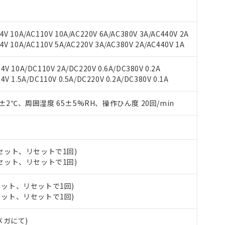
V 10A/AC110V 10A/AC220V 6A/AC380V 3A/AC440V 2A
V 10A/AC110V 5A/AC220V 3A/AC380V 2A/AC440V 1A
V 10A/DC110V 2A/DC220V 0.6A/DC380V 0.2A
 1.5A/DC110V 0.5A/DC220V 0.2A/DC380V 0.1A
 RoHS指令（10物質）の非含有に対応した製品が提供可能な商品です
0±2℃、周囲湿度 65±5%RH、操作ひん度 20回/min
oHS指令（10物質）の非含有に対応した製品に切り替える予定のある
 RoHS指令（10物質）の非含有に非対応の商品で、対応品を出す予
 RoHS指令（10物質）の非含有の対応状況を調査中または確認中の
ンス料など無形物で、有害物質有無と関係のない商品です。
○×表
より、非含有部品としていたものが、含有品と判明した場合などやむ
 (セット、リセットで1回)
 (セット、リセットで1回)
みいただき、同意のうえご利用ください。
材料含有率が中国RoHSの基準値以下であることを示します。
材料含有率が中国RoHSの基準値を超えていることを示します。
、当社制御機器事業取扱商品の当社在庫状況および標準価格(税抜)
ら貴社製品のうち、外国為替および外国貿易法に定める商品（以下｢
質）：
(セット、リセットで1回)
す。当社販売部門へお問い合わせください。
 水銀(Hg) 1000ppm以下、 カドミウム(Cd) 100ppm以下、
たは国外への提供する場合は、日本国政府の輸出許可(または役務取
(セット、リセットで1回)
000ppm以下、ポリ臭化ビフェニル類(PBB) 1000ppm以下、ポリ臭化ジフェニルエーテル類(P
事業取扱商品の中には、本サービスの対象外となる商品もあること
手続きをとります。
キシル) (DEHP)(別名：DOP) 1000ppm以下、フタル酸ブチルベンジル（BBP） 100
(GB/T26572)：
以下、フタル酸ジイソブチル (DIBP) 1000ppm以下
び標準価格照会結果は、記載している更新日時点での社内データに
物を破棄する場合は、完全に破砕するなど、違法に輸出されないよ
(水銀) : 1000ppm、 Cd(カドミウム) : 100ppm、
Vメガにて)
業用監視および制御機器に対する適用除外項目は除く。
覧された時点での実際の在庫および標準価格とは異なる場合がある
1000ppm、 PBBs(ポリ臭化ビフェニル類) : 1000ppm、 PBDEs(ポリ臭化ジフェニルエーテル類