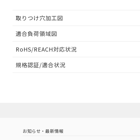
取りつけ穴加工図
適合負荷領域図
RoHS/REACH対応状況
規格認証/適合状況
EU RoHS
注意事項・凡例
UL認証
CSA認証
CEマーキング
Yes
Yes
Yes
対応状況
対応予定月
※1
※2
対応済み
LR型式承認
DNV型式承認
BV型式承認
KR
（イギリス
（ノルウェー
（フランス
（
お知らせ・最新情報
中国 RoHS
注意事項・凡例
船舶規格）
船舶規格）
船舶規格）
船