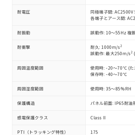
フタル酸エステル類の４
○
一定数以
DBP(フタル酸ジブチル) :
い。
当社は貴社製
DEHP(フタル酸ビス(2-エ
耐電圧
同極端子間: AC2500V 5
正式な納期状
置等に一切使
各端子とアース間: AC250
当社販売員に
※2 対応予定月
△
一定数に
当社は、貴社
オムロン制御
また当社は、
※2 環境保護使
在庫状況およ
部品在庫の切り替
たしません。
耐振動
誤動作: 10～55Hz 複
－
在庫なし
す。
「ｅ」：有害物質
機器販売
マイパーツ機
「10」：通常の
2
耐衝撃
耐久: 1000m/s
ている必要が
味します。
2
誤動作: 最大250m/s
空
受注生産
お客様が当ウ
※3 非含有証明
「－」：未確認で
白
が、当社の製
周囲温度範囲
使用時: -20～70℃
さい。
下記の非含有証明
保存時: -40～70℃
※当社の共同
いる法人を指
EU RoHS指令（
周囲湿度範囲
使用時: 35～85%RH
51物質の非含有証
※本証明書は発行
また、RoHS指
保護構造
パネル前面: IP65耐油
混在することから
既に当社にて対応
感電保護クラス
Class II
り割愛しておりま
PTI（トラッキング特性）
175