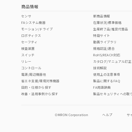
商品情報
No
No
No
No
中国 RoHS表
※1 ※2
センサ
新商品情報
FAシステム機器
在庫状況/標準価格
Pb
Hg
Cd
Cr(V
モーション/ドライブ
生産終了品/推奨代替品
ロボティクス
特設サイト
セーフティ
動画ライブラリ
検査装置
規格認証/適合
O
O
O
O
スイッチ
RoHS/REACH対応
リレー
カタログ/マニュアル訂正
コントロール
技術解説
"対応済み"や非含有の記載がされた商品であっても、流通
電源/周辺機器他
使用上の注意事項
非含有品が必要な際は、弊社営業部門もしくは販売店へお
省エネ支援/環境対策機器
製品に関するFAQ
目的・仕様から探す
FA用語辞典
改善・活用事例から探す
製品セキュリティへの取
OMRON Corporation
ヘルプ
サ