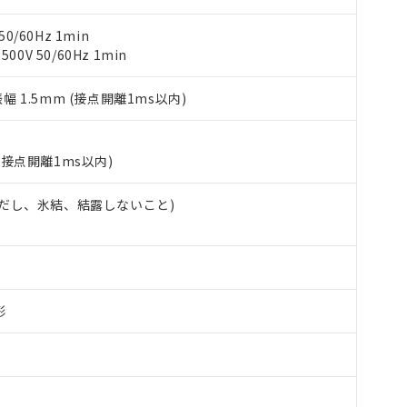
物質については閾値を超える意図的な使用がないことを確認しています。
上の在庫あり
 1000ppm、 DIBP(フタル酸ジイソブチル) : 1000ppm、 BBP(フタル酸ブチルベンジル) :
品を、核兵器、ミサイル、化学兵器、生物兵器またはその他武器並
チルヘキシル)) : 1000ppm
0/60Hz 1min
況および標準価格はお客様のお取引先、またはお客様担当のオムロ
用いたしません。
0V 50/60Hz 1min
ご相談ください。
は満たないが在庫あり
製品を第三者に販売する場合は、上記1、2および3の内容を当該第
機器販売店や当社販売拠点は「
販売ネットワーク
」をご確認くだ
販売先および販売に係わる関係者が違法に輸出するおそれがある場
用期限
び標準価格結果を当社の事前の承諾なく第三者に漏洩または開示し
え状況などにより、予定月が前後することがあります。
振幅 1.5mm (接点開離1ms以内)
(最新の在庫状況については、お客様のお取引先、またはお客様担当
（10物質）のすべてが基準値以下であることを示します。
店・当社販売員にご確認ください)
能（部品リスト作成サービス）をご利用いただくには、I-Webメン
使用状況下において有害物質が外部に漏えいし、環境に深刻な影響を
あります。
(接点開離1ms以内)
機種、また在庫状況の情報を公開していない機種
ェブサイト上で当社にご登録された部品リストについて、当社およ
書ダウンロード
す。当社販売部門へお問い合わせください。
品・サービスに関するお客様との取引・商談に必要な範囲で利用す
合意する
キャンセル
 (ただし、氷結、結露しないこと)
書をダウンロードすることができます。
利用者とは、
"個人情報の共同利用に関して"
の「1.共同利用者の
します。
10物質）の非含有証明書
明書（当社基準）
日時点で非含有を証明するもので、過去に遡って非含有を証明するも
令のフタル酸エステル類４物質の対応では、対応完了までの期間は出
形
備考欄に対応日を記載しておりました。
品への在庫切替を完了していることから、特段のことがない限り、20
す。