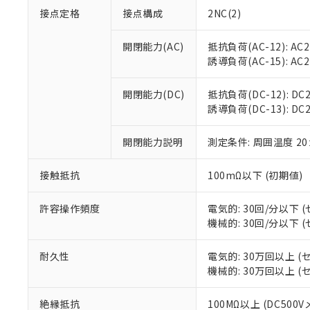
接点定格
接点構成
2NC(2)
開閉能力(AC)
抵抗負荷(AC-12): AC24
誘導負荷(AC-15): AC24
開閉能力(DC)
抵抗負荷(DC-12): DC24
※1 対応状況
誘導負荷(DC-13): DC24V
対応済み：EU
開閉能力説明
測定条件: 周囲温度 2
対応予定：EU R
対応予定なし：EU
接触抵抗
100mΩ以下 (初期値)
調査・確認中：EU
ご利用条件
非該当品：ライセ
※1 中国RoHS
仕入先様の事情に
許容操作頻度
電気的: 30回/分以下
があります。
機械的: 30回/分以下
以下の条件をお読
「○」：最大均質
「×」：最大均質
本サービスは
当社は、これ
*EU RoHS指令（10物
耐久性
電気的: 30万回以上 
「－」：未確認で
鉛(Pb) 1000ppm以下、
くものです。
う）を輸出ま
機械的: 30万回以上 
記
説明
六価クロム(Cr(Ⅵ)) 1
当社制御機器
などの必要な
フタル酸ビス(2-エチルヘ
号
*中国RoHS10物質の基準値 
ル（DBP） 1000ppm
在庫状況およ
当社は規制貨
Pb(鉛) :1000ppm、 Hg
絶縁抵抗
100MΩ以上 (DC500
但し、RoHS指令で産
のであり、閲
ます。
Cr(Ⅵ)(六価クロム) : 