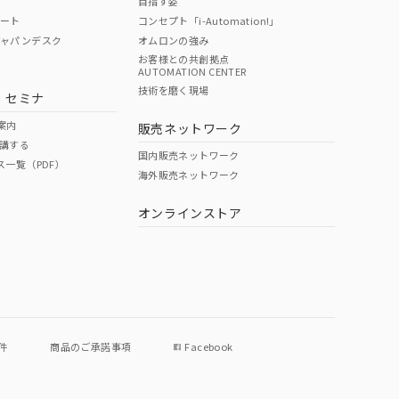
目指す姿
ポート
コンセプト「i-Automation!」
ジャパンデスク
オムロンの強み
お客様との共創拠点
AUTOMATION CENTER
DIBP
BBP
DEHP
環境保護
技術を磨く現場
・セミナ
状況ページへ
使用期限
検索ください
案内
販売ネットワーク
講する
O
O
O
e
国内販売ネットワーク
ス一覧（PDF）
海外販売ネットワーク
オンラインストア
状況ページへ
件
商品のご承諾事項
Facebook