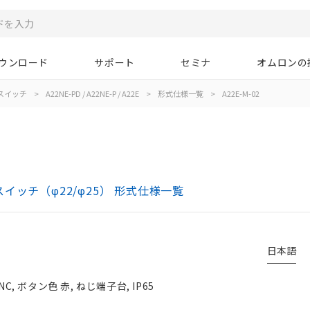
ウンロード
サポート
セミナ
オムロンの
スイッチ
>
A22NE-PD / A22NE-P / A22E
>
形式仕様一覧
>
A22E-M-02
ボタンスイッチ（φ22/φ25） 形式仕様一覧
日本語
, ボタン色 赤, ねじ端子台, IP65