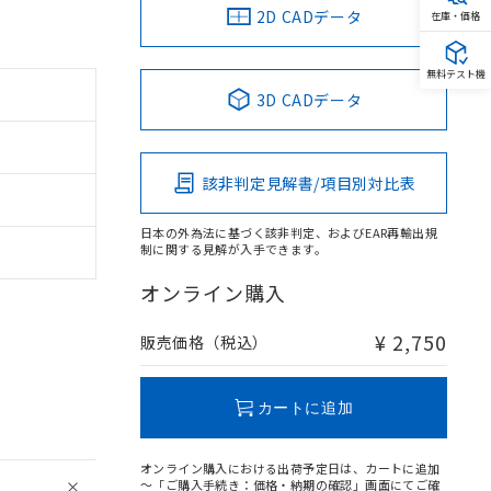
2D CADデータ
在庫・価格
無料テスト機
3D CADデータ
該非判定見解書/項目別対比表
日本の外為法に基づく該非判定、およびEAR再輸出規
制に関する見解が入手できます。
オンライン購入
¥ 2,750
販売価格（税込）
カートに追加
オンライン購入における出荷予定日は、カートに追加
～「ご購入手続き：価格・納期の確認」画面にてご確