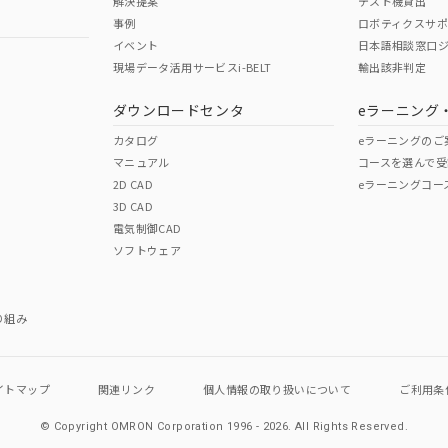
解決提案
テスト機貸出
事例
ロボティクスサ
No
No
イベント
日本語相談窓口
現場データ活用サービスi-BELT
輸出該非判定
I)
PBBs
PBDEs
DBP
ダウンロードセンタ
eラーニング
この製品の規格認証/適合
その他の認証はこちらのページからご
カタログ
eラーニングのご
マニュアル
コースを選んで受
O
O
O
2D CAD
eラーニングコー
3D CAD
電気制御CAD
在庫等で未対応品が混在する可能性があります。
ソフトウェア
問い合わせください。
この製品のRoHS/REACH対応
り組み
イトマップ
関連リンク
個人情報の
取り扱いについて
ご利用条
© Copyright OMRON Corporation 1996 - 2026.
All Rights Reserved.