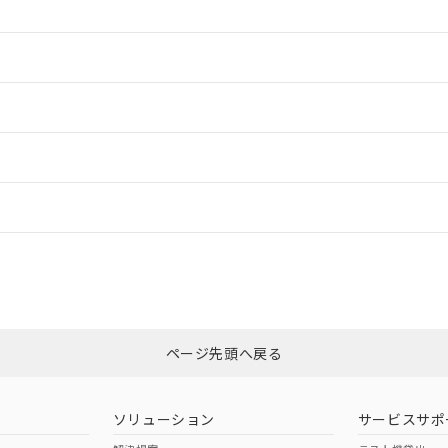
情報更新：2
情報更新：2
情報更新：
CCC認証
電波法
Yes
N/A
非含有証明書
※3
ページ先頭へ戻る
ダウンロードはこちら
型式承認
NK型式承認
ABS型式承認
韓国
（日本
（アメリカ
ソリューション
サービスサポ
舶規格）
船舶規格）
船舶規格）