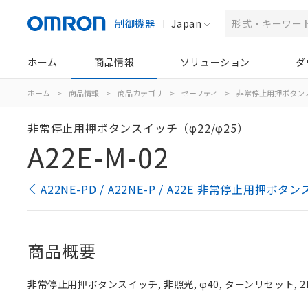
制御機器
Japan
ホーム
商品情報
ソリューション
ダ
ホーム
>
商品情報
>
商品カテゴリ
>
セーフティ
>
非常停止用押ボタン
非常停止用押ボタンスイッチ（φ22/φ25）
A22E-M-02
A22NE-PD / A22NE-P / A22E 非常停止用押
商品概要
非常停止用押ボタンスイッチ, 非照光, φ40, ターンリセット, 2NC