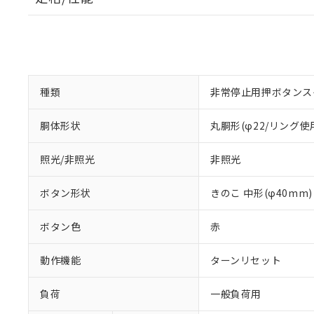
種類
非常停止用押ボタンス
胴体形状
丸胴形(φ22/リング使
照光/非照光
非照光
ボタン形状
きのこ 中形(φ40mm)
ボタン色
赤
動作機能
ターンリセット
負荷
一般負荷用