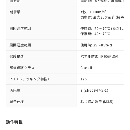
耐振動
誤動作: 10～55Hz 複振幅 1.
以下の条件をお読みいただき、同意のうえ
非含有に非対応の商品で、対応品を出す予
ご利用ください。
定はありません。
2
耐衝撃
耐久: 1000m/s
調査・確認中：EU RoHS指令（10物質）の
2
誤動作: 最大250m/s
(接点開離
本サービスは、当社制御機器事業取扱
※1 中国RoHS○×表
非含有の対応状況を調査中または確認中の
商品の当社在庫状況および標準価格
商品です。
周囲温度範囲
使用時: -20～70℃ (ただし
(税抜)を提供させていただくもので
「○」：最大均質材料含有率が中国RoHSの
非該当品：ライセンス料など無形物で、有
保存時: -40～70℃
す。
基準値以下であることを示します。
害物質有無と関係のない商品です。
当社制御機器事業取扱商品の中には、
「×」：最大均質材料含有率が中国RoHSの
周囲湿度範囲
使用時: 35～85%RH
仕入先様の事情により、非含有部品として
本サービスの対象外となる商品もある
基準値を超えていることを示します。
いたものが、含有品と判明した場合などや
当社は、これら貴社製品のうち、外国
ことをご了承ください。
保護構造
パネル前面: IP65耐油形
「－」：未確認です。当社販売部門へお問
むを得ず変更することがあります。
為替および外国貿易法に定める商品
在庫状況および標準価格照会結果は、
い合わせください。
（以下｢規制貨物等」という）を輸出
記載している更新日時点での社内デー
感電保護クラス
Class II
*EU RoHS指令（10物質）：
または国外への提供する場合は、日本
記
タに基づき作成されるものであり、閲
説明
鉛(Pb) 1000ppm以下、 水銀(Hg) 1000ppm以下、 カド
*中国RoHS10物質の基準値 (GB/T26572)：
国政府の輸出許可(または役務取引許
号
覧された時点での実際の在庫および標
PTI（トラッキング特性）
ミウム(Cd) 100ppm以下、
175
Pb(鉛) :1000ppm、 Hg(水銀) : 1000ppm、 Cd(カドミウ
可)を取得するなどの必要な手続きを
六価クロム(Cr(Ⅵ)) 1000ppm以下、ポリ臭化ビフェニル
ム) : 100ppm、
準価格とは異なる場合があることをご
類(PBB) 1000ppm以下、ポリ臭化ジフェニルエーテル類
Cr(Ⅵ)(六価クロム) : 1000ppm、 PBBs(ポリ臭化ビフェ
とります。
汚染度
3 (EN60947-5-1)
了承ください。
(PBDE) 1000ppm以下、フタル酸ビス(2-エチルヘキシ
○
一定数以上の在庫あり
ニル類) : 1000ppm、 PBDEs(ポリ臭化ジフェニルエーテ
当社は規制貨物を破棄する場合は、完
ル) (DEHP)(別名：DOP) 1000ppm以下、フタル酸ブチ
正式な納期状況および標準価格はお客
ル類) : 1000ppm、
ルベンジル（BBP） 1000ppm以下、フタル酸ジブチル
全に破砕するなど、違法に輸出されな
端子仕様
DBP(フタル酸ジブチル) : 1000ppm、 DIBP(フタル酸ジ
ねじ締め端子 (M3.5)
様のお取引先、またはお客様担当のオ
（DBP） 1000ppm以下、フタル酸ジイソブチル
イソブチル) : 1000ppm、 BBP(フタル酸ブチルベンジ
△
一定数には満たないが在庫あり
いよう必要な手段を講じます。
ムロン制御機器販売店・当社販売員に
(DIBP) 1000ppm以下
ル) : 1000ppm、
当社は貴社製品を、核兵器、ミサイ
但し、RoHS指令で産業用監視および制御機器に対する
DEHP(フタル酸ビス(2-エチルヘキシル)) : 1000ppm
ご相談ください。
適用除外項目は除く。
ル、化学兵器、生物兵器またはその他
－
在庫なし(最新の在庫状況につ
オムロン制御機器販売店や当社販売拠
動作特性
フタル酸エステル類の４物質については閾値を超える意
武器並びにこれらの製造装置等に一切
いては、お客様のお取引先、ま
図的な使用がないことを確認しています。
点は「
販売ネットワーク
」をご確認