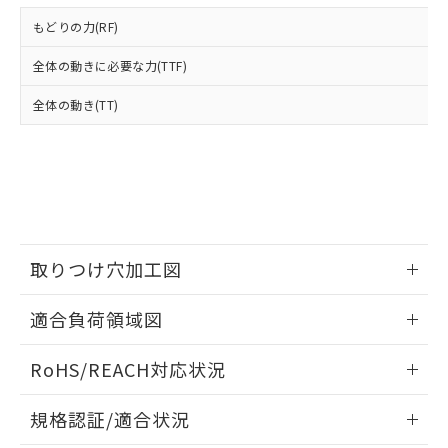
※2 環境保護使用期限
使用いたしません。
たはお客様担当のオムロン制御
ください。
もどりの力(RF)
当社は、貴社製品を第三者に販売する
機器販売店・当社販売員にご確
在庫状況および標準価格結果を当社の
※2 対応予定月
「ｅ」：有害物質（10物質）のすべてが基
場合は、上記1、2および3の内容を当
認ください)
事前の承諾なく第三者に漏洩または開
全体の動きに必要な力(TTF)
準値以下であることを示します。
該第三者に通知します。また当社は、
示しないようお願いします。
部品在庫の切り替え状況などにより、予定
「10」：通常の使用状況下において有害物
販売先および販売に係わる関係者が違
マイパーツ機能（部品リスト作成サー
空
受注生産機種、また在庫状況の
全体の動き(TT)
月が前後することがあります。
質が外部に漏えいし、環境に深刻な影響を
法に輸出するおそれがある場合は、取
ビス）をご利用いただくには、I-Web
白
情報を公開していない機種
及ぼさない年数を意味します。
り引きをいたしません。
メンバーズにご登録されている必要が
「－」：未確認です。当社販売部門へお問
あります。
い合わせください。
お客様が当ウェブサイト上で当社にご
※3 非含有証明書ダウンロード
登録された部品リストについて、当社
および当社の共同利用者が、当社の製
下記の非含有証明書をダウンロードするこ
品・サービスに関するお客様との取
とができます。
合意する
キャンセル
引・商談に必要な範囲で利用すること
取りつけ穴加工図
をご了承ください。
EU RoHS指令（10物質）の非含有証明書
情報更新：2026/06/08
※当社の共同利用者とは、
"個人情報
適合負荷領域図
51物質の非含有証明書（当社基準）
の共同利用に関して"
の「1.共同利
※本証明書は発行日時点で非含有を証明す
用者の範囲」に記載されている法人を
情報更新：2026/06/08
るもので、過去に遡って非含有を証明する
RoHS/REACH対応状況
指します。
ものではありません。
また、RoHS指令のフタル酸エステル類４
情報更新：2026/7/29
規格認証/適合状況
物質の対応では、対応完了までの期間は出
荷製品に未対応品が混在することから備考