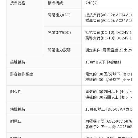
接点定格
接点構成
2NC(2)
開閉能力(AC)
抵抗負荷(AC-12): AC24V 10A/A
誘導負荷(AC-15): AC24V 10A/A
開閉能力(DC)
抵抗負荷(DC-12): DC24V 10A/D
誘導負荷(DC-13): DC24V 1.5A/
開閉能力説明
測定条件: 周囲温度 20±2℃、
接触抵抗
100mΩ以下 (初期値)
許容操作頻度
電気的: 30回/分以下 (セット
機械的: 30回/分以下 (セット
※1 対応状況
耐久性
電気的: 30万回以上 (セット
対応済み：EU RoHS指令（10物質）の
機械的: 30万回以上 (セット
非含有に対応した製品が提供可能な商品で
す。
絶縁抵抗
100MΩ以上 (DC500Vメガにて
対応予定：EU RoHS指令（10物質）の非含
ご利用条件
耐電圧
同極端子間: AC2500V 50/60Hz
有に対応した製品に切り替える予定のある
各端子とアース間: AC2500V 50/
商品です。
対応予定なし：EU RoHS指令（10物質）の