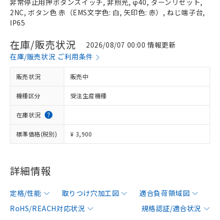
非常停止用押ボタンスイッチ, 非照光, φ40, ターンリセット,
2NC, ボタン色 赤（EMS文字色: 白, 矢印色: 赤）, ねじ端子台,
IP65
在庫/販売状況
2026/08/07 00:00 情報更新
在庫/販売状況 ご利用条件
販売状況
販売中
機種区分
受注生産機種
在庫状況
標準価格(税別)
¥ 3,900
詳細情報
定格/性能
取りつけ穴加工図
適合負荷領域図
RoHS/REACH対応状況
規格認証/適合状況