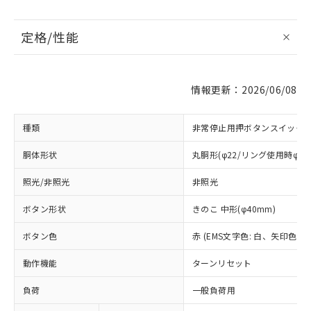
定格/性能
情報更新：2026/06/08
種類
非常停止用押ボタンスイッチ
胴体形状
丸胴形(φ22/リング使用時φ25
照光/非照光
非照光
ボタン形状
きのこ 中形(φ40mm)
ボタン色
赤 (EMS文字色: 白、矢印色: 赤
動作機能
ターンリセット
負荷
一般負荷用