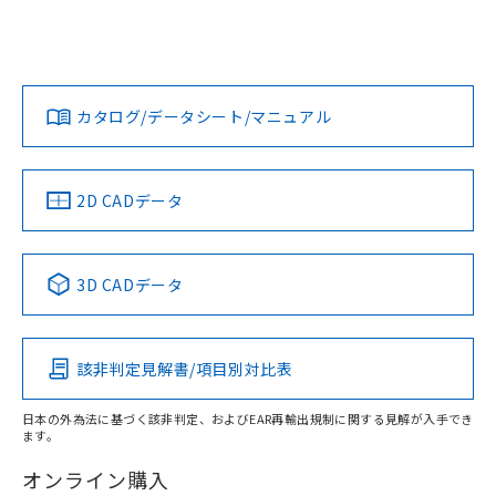
EU RoHS
注意事項・凡例
A22E-M-02-EMS-RDについての規格認証/適合状況について
欄に対応日を記載しておりました。
は、「カスタマーサポートセンタ お客様相談室」または貴社
既に当社にて対応品への在庫切替を完了
担当オムロン営業員または販売店にお問い合わせください。
していることから、特段のことがない限
対応状況
対応予定月
※1
※2
り、2022年1月12日より割愛しておりま
お問い合わせ
す。
カタログ/データシート/マニュアル
対応済み
中国 RoHS
注意事項・凡例
2D CADデータ
中国 RoHS表
※1 ※2
3D CADデータ
Pb
Hg
Cd
Cr(VI)
該非判定見解書/項目別対比表
O
O
O
O
日本の外為法に基づく該非判定、およびEAR再輸出規制に関する見解が入手でき
ます。
"対応済み"や非含有の記載がされた商品であっても、流通
在庫等で未対応品が混在する可能性があります。
オンライン購入