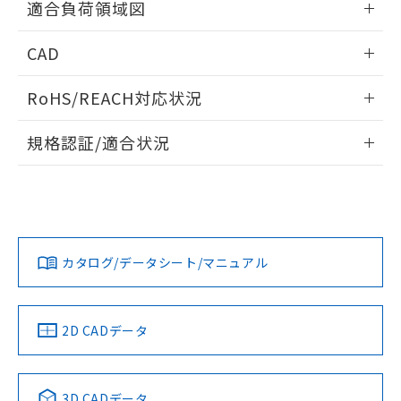
適合負荷領域図
るもので、過去に遡って非含有を証明する
指します。
ものではありません。
情報更新：2026/06/08
また、RoHS指令のフタル酸エステル類４
CAD
物質の対応では、対応完了までの期間は出
荷製品に未対応品が混在することから備考
ログイン/会員登録いただくと、CADデータをダウンロー
RoHS/REACH対応状況
欄に対応日を記載しておりました。
ドすることができます。
既に当社にて対応品への在庫切替を完了
情報更新：2026/7/29
していることから、特段のことがない限
規格認証/適合状況
り、2022年1月12日より割愛しておりま
ログイン/会員登録
EU RoHS
注意事項・凡例
す。
UL認証
CSA認証
CEマーキング
Yes
Yes
Yes
対応状況
対応予定月
※1
※2
ダウンロードデータをご利用いただく前に、以下を必ずお読
みください。
カタログ/データシート/マニュアル
対応済み
ソフトウェアの使用条件
LR型式承認
DNV型式承認
BV型式承認
KR型式承
（イギリス
（ノルウェー
（フランス
（韓国
船舶規格）
船舶規格）
船舶規格）
船舶規格
中国 RoHS
注意事項・凡例
2D CADデータ
No
No
No
No
中国 RoHS表
※1 ※2
3D CADデータ