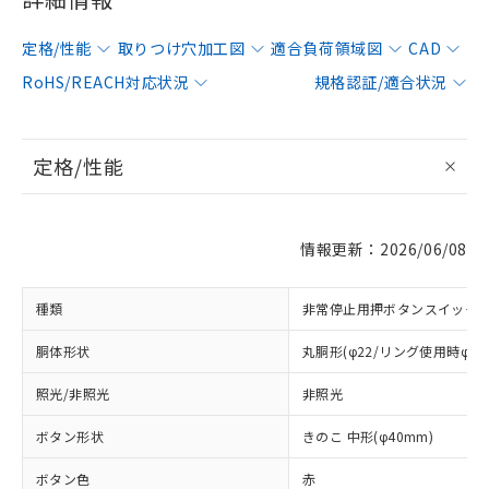
定格/性能
取りつけ穴加工図
適合負荷領域図
CAD
RoHS/REACH対応状況
規格認証/適合状況
定格/性能
情報更新：2026/06/08
種類
非常停止用押ボタンスイッチ
胴体形状
丸胴形(φ22/リング使用時φ25
照光/非照光
非照光
ボタン形状
きのこ 中形(φ40mm)
ボタン色
赤