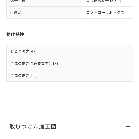
端子仕様
様のお取引先、またはお客様担当のオ
ねじ締め端子 (M3.5)
（DBP） 1000ppm以下、フタル酸ジイソブチル
イソブチル) : 1000ppm、 BBP(フタル酸ブチルベンジ
△
一定数には満たないが在庫あり
いよう必要な手段を講じます。
ムロン制御機器販売店・当社販売員に
(DIBP) 1000ppm以下
ル) : 1000ppm、
当社は貴社製品を、核兵器、ミサイ
但し、RoHS指令で産業用監視および制御機器に対する
付属品
コントロールボックス
DEHP(フタル酸ビス(2-エチルヘキシル)) : 1000ppm
ご相談ください。
適用除外項目は除く。
ル、化学兵器、生物兵器またはその他
－
在庫なし(最新の在庫状況につ
オムロン制御機器販売店や当社販売拠
フタル酸エステル類の４物質については閾値を超える意
武器並びにこれらの製造装置等に一切
いては、お客様のお取引先、ま
図的な使用がないことを確認しています。
点は「
販売ネットワーク
」をご確認
※2 環境保護使用期限
使用いたしません。
たはお客様担当のオムロン制御
ください。
動作特性
当社は、貴社製品を第三者に販売する
機器販売店・当社販売員にご確
在庫状況および標準価格結果を当社の
※2 対応予定月
「ｅ」：有害物質（10物質）のすべてが基
場合は、上記1、2および3の内容を当
認ください)
事前の承諾なく第三者に漏洩または開
準値以下であることを示します。
該第三者に通知します。また当社は、
もどりの力(RF)
示しないようお願いします。
部品在庫の切り替え状況などにより、予定
「10」：通常の使用状況下において有害物
販売先および販売に係わる関係者が違
マイパーツ機能（部品リスト作成サー
空
受注生産機種、また在庫状況の
月が前後することがあります。
質が外部に漏えいし、環境に深刻な影響を
全体の動きに必要な力(TTF)
法に輸出するおそれがある場合は、取
ビス）をご利用いただくには、I-Web
白
情報を公開していない機種
及ぼさない年数を意味します。
り引きをいたしません。
メンバーズにご登録されている必要が
全体の動き(TT)
「－」：未確認です。当社販売部門へお問
あります。
い合わせください。
お客様が当ウェブサイト上で当社にご
※3 非含有証明書ダウンロード
登録された部品リストについて、当社
および当社の共同利用者が、当社の製
下記の非含有証明書をダウンロードするこ
品・サービスに関するお客様との取
とができます。
合意する
キャンセル
引・商談に必要な範囲で利用すること
をご了承ください。
EU RoHS指令（10物質）の非含有証明書
※当社の共同利用者とは、
"個人情報
取りつけ穴加工図
51物質の非含有証明書（当社基準）
の共同利用に関して"
の「1.共同利
※本証明書は発行日時点で非含有を証明す
用者の範囲」に記載されている法人を
情報更新：2026/06/08