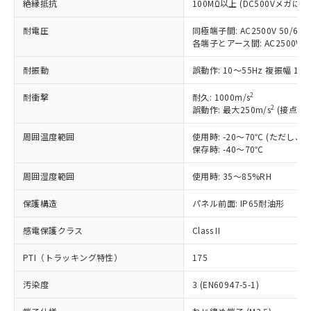
絶縁抵抗
100MΩ以上 (DC500Vメガにて
対応予定：EU RoHS指令（10物質）の非含
ご利用条件
有に対応した製品に切り替える予定のある
耐電圧
同極端子間: AC2500V 50/60Hz
商品です。
各端子とアース間: AC2500V 50/
対応予定なし：EU RoHS指令（10物質）の
以下の条件をお読みいただき、同意のうえ
耐振動
誤動作: 10～55Hz 複振幅 1.
非含有に非対応の商品で、対応品を出す予
ご利用ください。
定はありません。
2
耐衝撃
耐久: 1000m/s
調査・確認中：EU RoHS指令（10物質）の
本サービスは、当社制御機器事業取扱
2
誤動作: 最大250m/s
(接点開離
※1 中国RoHS○×表
非含有の対応状況を調査中または確認中の
商品の当社在庫状況および標準価格
商品です。
周囲温度範囲
(税抜)を提供させていただくもので
使用時: -20～70℃ (ただし
「○」：最大均質材料含有率が中国RoHSの
非該当品：ライセンス料など無形物で、有
保存時: -40～70℃
す。
基準値以下であることを示します。
害物質有無と関係のない商品です。
当社制御機器事業取扱商品の中には、
「×」：最大均質材料含有率が中国RoHSの
仕入先様の事情により、非含有部品として
周囲湿度範囲
使用時: 35～85%RH
本サービスの対象外となる商品もある
基準値を超えていることを示します。
いたものが、含有品と判明した場合などや
当社は、これら貴社製品のうち、外国
ことをご了承ください。
「－」：未確認です。当社販売部門へお問
むを得ず変更することがあります。
保護構造
パネル前面: IP65耐油形
為替および外国貿易法に定める商品
在庫状況および標準価格照会結果は、
い合わせください。
（以下｢規制貨物等」という）を輸出
記載している更新日時点での社内デー
感電保護クラス
Class II
*EU RoHS指令（10物質）：
または国外への提供する場合は、日本
記
タに基づき作成されるものであり、閲
説明
鉛(Pb) 1000ppm以下、 水銀(Hg) 1000ppm以下、 カド
*中国RoHS10物質の基準値 (GB/T26572)：
国政府の輸出許可(または役務取引許
号
覧された時点での実際の在庫および標
ミウム(Cd) 100ppm以下、
Pb(鉛) :1000ppm、 Hg(水銀) : 1000ppm、 Cd(カドミウ
PTI（トラッキング特性）
175
可)を取得するなどの必要な手続きを
六価クロム(Cr(Ⅵ)) 1000ppm以下、ポリ臭化ビフェニル
ム) : 100ppm、
準価格とは異なる場合があることをご
類(PBB) 1000ppm以下、ポリ臭化ジフェニルエーテル類
Cr(Ⅵ)(六価クロム) : 1000ppm、 PBBs(ポリ臭化ビフェ
とります。
了承ください。
汚染度
3 (EN60947-5-1)
(PBDE) 1000ppm以下、フタル酸ビス(2-エチルヘキシ
○
一定数以上の在庫あり
ニル類) : 1000ppm、 PBDEs(ポリ臭化ジフェニルエーテ
当社は規制貨物を破棄する場合は、完
ル) (DEHP)(別名：DOP) 1000ppm以下、フタル酸ブチ
正式な納期状況および標準価格はお客
ル類) : 1000ppm、
ルベンジル（BBP） 1000ppm以下、フタル酸ジブチル
全に破砕するなど、違法に輸出されな
DBP(フタル酸ジブチル) : 1000ppm、 DIBP(フタル酸ジ