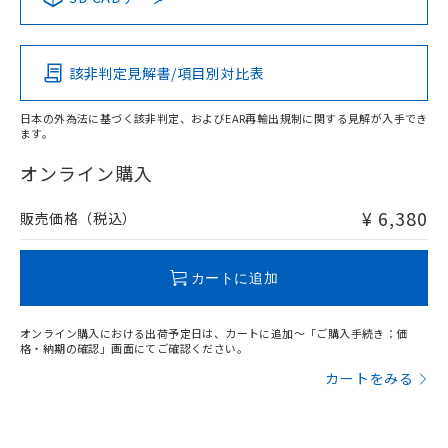
この製品の規格認証/適合状況ページへ
Pb
Hg
Cd
Cr(VI)
その他の認証はこちらのページからご検索ください
該非判定見解書/項目別対比表
O
O
O
O
日本の外為法に基づく該非判定、およびEAR再輸出規制に関する見解が入手でき
ます。
"対応済み"や非含有の記載がされた商品であっても、流通
在庫等で未対応品が混在する可能性があります。
オンライン購入
非含有品が必要な際は、弊社営業部門もしくは販売店へお
問い合わせください。
¥ 6,380
販売価格（税込）
この製品のRoHS/REACH対応状況ページへ
カートに追加
オンライン購入における出荷予定日は、カートに追加～「ご購入手続き：価
格・納期の確認」画面にてご確認ください。
カートをみる