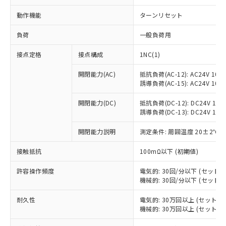
動作機能
ターンリセット
負荷
一般負荷用
接点定格
接点構成
1NC(1)
開閉能力(AC)
抵抗負荷(AC-12): AC24V 10A/A
誘導負荷(AC-15): AC24V 10A/A
開閉能力(DC)
抵抗負荷(DC-12): DC24V 10A/D
誘導負荷(DC-13): DC24V 1.5A/
開閉能力説明
測定条件: 周囲温度 20±2℃、
接触抵抗
100mΩ以下 (初期値)
許容操作頻度
電気的: 30回/分以下 (セット
機械的: 30回/分以下 (セット
※1 対応状況
耐久性
電気的: 30万回以上 (セット
対応済み：EU RoHS指令（10物質）の
機械的: 30万回以上 (セット
非含有に対応した製品が提供可能な商品で
す。