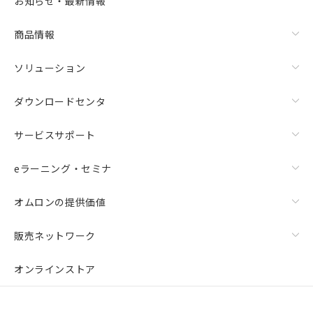
お知らせ・最新情報
物質の対応では、対応完了までの期間は出
荷製品に未対応品が混在することから備考
商品情報
欄に対応日を記載しておりました。
既に当社にて対応品への在庫切替を完了
ソリューション
していることから、特段のことがない限
り、2022年1月12日より割愛しておりま
す。
ダウンロードセンタ
サービスサポート
eラーニング・セミナ
オムロンの提供価値
販売ネットワーク
オンラインストア