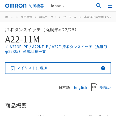
制御機器
Japan
ホーム
>
商品情報
>
商品カテゴリ
>
セーフティ
>
非常停止用押ボタンスイ
押ボタンスイッチ（丸胴形φ22/25）
A22-11M
A22NE-PD / A22NE-P / A22E 押ボタンスイッチ（丸胴形
φ22/25） 形式仕様一覧
マイリストに追加
日本語
English
PDF出力
商品概要