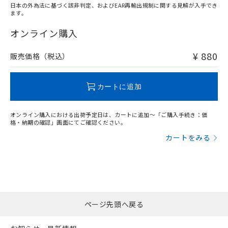
ル、化学兵器、生物兵器またはその他
－
在庫なし(最新の在庫状況につ
オムロン制御機器販売店や当社販売拠
日本の外為法に基づく該非判定、およびEAR再輸出規制に関する見解が入手でき
フタル酸エステル類の４物質については閾値を超える意
武器並びにこれらの製造装置等に一切
ます。
いては、お客様のお取引先、ま
図的な使用がないことを確認しています。
点は「
販売ネットワーク
」をご確認
"対応済み"や非含有の記載がされた商品であっても、流通
※2 環境保護使用期限
使用いたしません。
たはお客様担当のオムロン制御
ください。
在庫等で未対応品が混在する可能性があります。
オンライン購入
当社は、貴社製品を第三者に販売する
機器販売店・当社販売員にご確
在庫状況および標準価格結果を当社の
非含有品が必要な際は、弊社営業部門もしくは販売店へお
※2 対応予定月
「ｅ」：有害物質（10物質）のすべてが基
場合は、上記1、2および3の内容を当
認ください)
事前の承諾なく第三者に漏洩または開
問い合わせください。
準値以下であることを示します。
¥ 880
販売価格（税込）
該第三者に通知します。また当社は、
示しないようお願いします。
部品在庫の切り替え状況などにより、予定
「10」：通常の使用状況下において有害物
販売先および販売に係わる関係者が違
マイパーツ機能（部品リスト作成サー
空
受注生産機種、また在庫状況の
月が前後することがあります。
質が外部に漏えいし、環境に深刻な影響を
法に輸出するおそれがある場合は、取
この製品のRoHS/REACH対応状況ページへ
ビス）をご利用いただくには、I-Web
白
情報を公開していない機種
及ぼさない年数を意味します。
カートに追加
り引きをいたしません。
メンバーズにご登録されている必要が
「－」：未確認です。当社販売部門へお問
あります。
い合わせください。
お客様が当ウェブサイト上で当社にご
オンライン購入における出荷予定日は、カートに追加～「ご購入手続き：価
※3 非含有証明書ダウンロード
格・納期の確認」画面にてご確認ください。
登録された部品リストについて、当社
および当社の共同利用者が、当社の製
カートをみる
下記の非含有証明書をダウンロードするこ
品・サービスに関するお客様との取
とができます。
合意する
キャンセル
引・商談に必要な範囲で利用すること
をご了承ください。
EU RoHS指令（10物質）の非含有証明書
※当社の共同利用者とは、
"個人情報
51物質の非含有証明書（当社基準）
の共同利用に関して"
の「1.共同利
※本証明書は発行日時点で非含有を証明す
用者の範囲」に記載されている法人を
ページ先頭へ戻る
るもので、過去に遡って非含有を証明する
指します。
ものではありません。
また、RoHS指令のフタル酸エステル類４