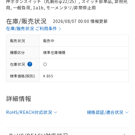
押ボタンスイッチ（丸胴形φ22/25）, スイッチ部単品, 非照光
用, 一般負荷, 1a1b, モーメンタリ/非常停止用
在庫/販売状況
2026/08/07 00:00 情報更新
在庫/販売状況 ご利用条件
販売状況
販売中
機種区分
標準在庫機種
在庫状況
〇
標準価格(税別)
¥ 805
※1 対応状況
詳細情報
対応済み：EU RoHS指令（10物質）の
RoHS/REACH対応状況
非含有に対応した製品が提供可能な商品で
規格認証/適合状況
す。
対応予定：EU RoHS指令（10物質）の非含
ご利用条件
有に対応した製品に切り替える予定のある