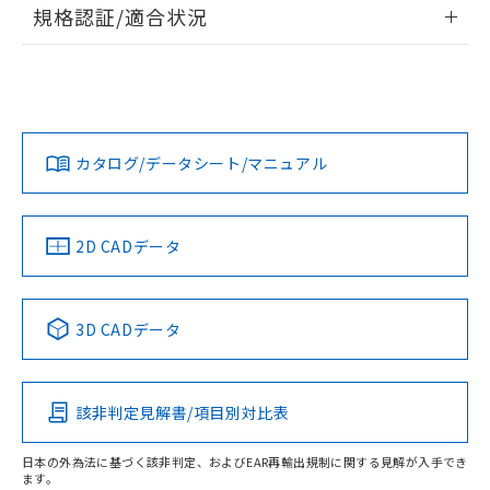
為替および外国貿易法に定める商品
情報更新：2026/7/29
在庫状況および標準価格照会結果は、
規格認証/適合状況
い合わせください。
（以下｢規制貨物等」という）を輸出
記載している更新日時点での社内デー
*EU RoHS指令（10物質）：
または国外への提供する場合は、日本
EU RoHS
注意事項・凡例
記
タに基づき作成されるものであり、閲
説明
鉛(Pb) 1000ppm以下、 水銀(Hg) 1000ppm以下、 カド
*中国RoHS10物質の基準値 (GB/T26572)：
UL認証
CSA認証
CEマーキング
国政府の輸出許可(または役務取引許
号
覧された時点での実際の在庫および標
ミウム(Cd) 100ppm以下、
Pb(鉛) :1000ppm、 Hg(水銀) : 1000ppm、 Cd(カドミウ
可)を取得するなどの必要な手続きを
六価クロム(Cr(Ⅵ)) 1000ppm以下、ポリ臭化ビフェニル
ム) : 100ppm、
準価格とは異なる場合があることをご
Yes
類(PBB) 1000ppm以下、ポリ臭化ジフェニルエーテル類
Yes
Yes
Cr(Ⅵ)(六価クロム) : 1000ppm、 PBBs(ポリ臭化ビフェ
とります。
対応状況
対応予定月
※1
了承ください。
※2
(PBDE) 1000ppm以下、フタル酸ビス(2-エチルヘキシ
○
一定数以上の在庫あり
ニル類) : 1000ppm、 PBDEs(ポリ臭化ジフェニルエーテ
当社は規制貨物を破棄する場合は、完
ル) (DEHP)(別名：DOP) 1000ppm以下、フタル酸ブチ
正式な納期状況および標準価格はお客
ル類) : 1000ppm、
ルベンジル（BBP） 1000ppm以下、フタル酸ジブチル
全に破砕するなど、違法に輸出されな
カタログ/データシート/マニュアル
DBP(フタル酸ジブチル) : 1000ppm、 DIBP(フタル酸ジ
対応済み
様のお取引先、またはお客様担当のオ
（DBP） 1000ppm以下、フタル酸ジイソブチル
イソブチル) : 1000ppm、 BBP(フタル酸ブチルベンジ
△
一定数には満たないが在庫あり
いよう必要な手段を講じます。
ムロン制御機器販売店・当社販売員に
(DIBP) 1000ppm以下
ル) : 1000ppm、
LR型式承認
DNV型式承認
BV型式承認
KR型式承
当社は貴社製品を、核兵器、ミサイ
但し、RoHS指令で産業用監視および制御機器に対する
DEHP(フタル酸ビス(2-エチルヘキシル)) : 1000ppm
ご相談ください。
（イギリス
（ノルウェー
（フランス
（韓国
適用除外項目は除く。
ル、化学兵器、生物兵器またはその他
－
在庫なし(最新の在庫状況につ
船舶規格）
オムロン制御機器販売店や当社販売拠
船舶規格）
船舶規格）
船舶規格
中国 RoHS
フタル酸エステル類の４物質については閾値を超える意
注意事項・凡例
2D CADデータ
武器並びにこれらの製造装置等に一切
いては、お客様のお取引先、ま
図的な使用がないことを確認しています。
点は「
販売ネットワーク
」をご確認
※2 環境保護使用期限
使用いたしません。
No
たはお客様担当のオムロン制御
No
No
No
ください。
当社は、貴社製品を第三者に販売する
機器販売店・当社販売員にご確
在庫状況および標準価格結果を当社の
中国 RoHS表
※1 ※2
※2 対応予定月
「ｅ」：有害物質（10物質）のすべてが基
場合は、上記1、2および3の内容を当
認ください)
3D CADデータ
事前の承諾なく第三者に漏洩または開
準値以下であることを示します。
該第三者に通知します。また当社は、
示しないようお願いします。
この製品の規格認証/適合状況ページへ
Pb
Hg
Cd
Cr(VI)
部品在庫の切り替え状況などにより、予定
「10」：通常の使用状況下において有害物
販売先および販売に係わる関係者が違
マイパーツ機能（部品リスト作成サー
その他の認証はこちらのページからご検索ください
空
受注生産機種、また在庫状況の
月が前後することがあります。
質が外部に漏えいし、環境に深刻な影響を
法に輸出するおそれがある場合は、取
ビス）をご利用いただくには、I-Web
白
情報を公開していない機種
及ぼさない年数を意味します。
該非判定見解書/項目別対比表
り引きをいたしません。
O
O
O
O
メンバーズにご登録されている必要が
「－」：未確認です。当社販売部門へお問
あります。
い合わせください。
日本の外為法に基づく該非判定、およびEAR再輸出規制に関する見解が入手でき
お客様が当ウェブサイト上で当社にご
ます。
※3 非含有証明書ダウンロード