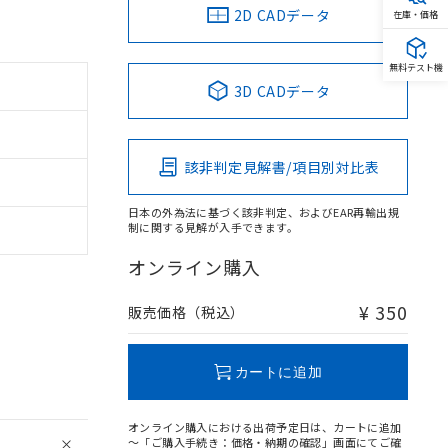
2D CADデータ
在庫・価格
無料テスト機
3D CADデータ
該非判定見解書/項目別対比表
日本の外為法に基づく該非判定、およびEAR再輸出規
制に関する見解が入手できます。
オンライン購入
。
¥ 350
販売価格（税込）
商品です。
定はありません。
商品です。
カートに追加
を得ず変更すること
オンライン購入における出荷予定日は、カートに追加
～「ご購入手続き：価格・納期の確認」画面にてご確