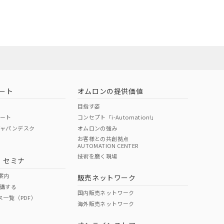
22年1月12日よ
ート
オムロンの提供価値
目指す姿
ポート
コンセプト「i-Automation!」
ジャパンデスク
オムロンの強み
お客様との共創拠点
AUTOMATION CENTER
DIBP
BBP
DEHP
環境保護
技術を磨く現場
・セミナ
状況ページへ
使用期限
検索ください
案内
販売ネットワーク
講する
O
O
O
e
国内販売ネットワーク
ス一覧（PDF）
海外販売ネットワーク