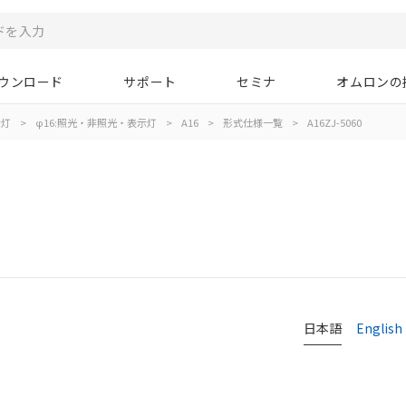
ウンロード
サポート
セミナ
オムロンの
示灯
>
φ16:照光・非照光・表示灯
>
A16
>
形式仕様一覧
>
A16ZJ-5060
日本語
English