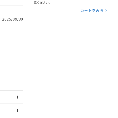
認ください。
を提供させていただ
規制貨物等」とい
カートをみる
引許可)を取得する
BDE) 1000ppm以下、
をご了承ください。
0ppm以下、フタル酸ジブチ
025/09/30
基づき作成されるも
う必要な手段を講じ
ことをご了承くださ
) : 1000ppm、
 1000ppm、
びにこれらの製造装
ン制御機器販売店・
三者に通知します。
さい。
合は、取り引きをい
ないようお願いしま
のオムロン制御
バーズにご登録され
及ぼさない年数を意
び当社の共同利用者
ることをご了承くだ
範囲」に記載されて
2026/7/29
のではありません。
荷製品に未対応品が