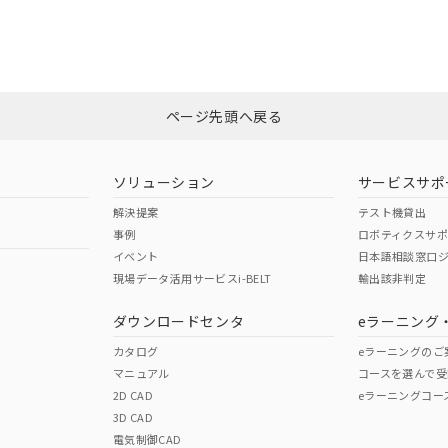
備考欄に対応日を記載しておりました。
CCC認証
電波法
品への在庫切替を完了していることから、特段のことがない限り、20
す。
N/A
N/A
非含有証明書
※3
ページ先頭へ戻る
ダウンロードはこちら
型式承認
NK型式承認
ABS型式承認
韓国
（日本
（アメリカ
ソリューション
サービスサポ
舶規格）
船舶規格）
船舶規格）
解決提案
テスト機貸出
事例
ロボティクスサ
No
No
イベント
日本語相談窓口
現場データ活用サービスi-BELT
輸出該非判定
I)
PBBs
PBDEs
DBP
ダウンロードセンタ
eラーニング
この製品の規格認証/適合
その他の認証はこちらのページからご
カタログ
eラーニングのご
マニュアル
コースを選んで受
O
O
O
2D CAD
eラーニングコー
3D CAD
電気制御CAD