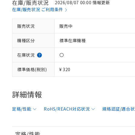
在庫/販売状況
2026/08/07 00:00 情報更新
在庫/販売状況 ご利用条件
販売状況
販売中
機種区分
標準在庫機種
在庫状況
〇
標準価格(税別)
¥ 320
※1 対応状況
対応済み：EU
詳細情報
対応予定：EU R
対応予定なし：EU
定格/性能
RoHS/REACH対応状況
規格認証/適合
調査・確認中：EU
ご利用条件
非該当品：ライセ
※1 中国RoHS
仕入先様の事情に
があります。
以下の条件をお読
「○」：最大均質
定格/性能