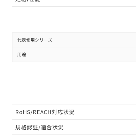
「×」：最大均質
本サービスは
当社は、これ
*EU RoHS指令（10物
「－」：未確認で
鉛(Pb) 1000ppm以下、
くものです。
う）を輸出ま
記
説明
六価クロム(Cr(Ⅵ)) 1
当社制御機器
などの必要な
フタル酸ビス(2-エチルヘ
号
*中国RoHS10物質の基準値 
ル（DBP） 1000ppm
在庫状況およ
当社は規制貨
Pb(鉛) :1000ppm、 Hg
但し、RoHS指令で産
のであり、閲
ます。
Cr(Ⅵ)(六価クロム) : 
フタル酸エステル類の４
○
一定数以
DBP(フタル酸ジブチル) :
い。
当社は貴社製
代表使用シリーズ
DEHP(フタル酸ビス(2-エ
正式な納期状
置等に一切使
当社販売員に
※2 対応予定月
△
一定数に
当社は、貴社
用途
オムロン制御
また当社は、
※2 環境保護使
在庫状況およ
部品在庫の切り替
たしません。
－
在庫なし
す。
「ｅ」：有害物質
機器販売
マイパーツ機
「10」：通常の
ている必要が
味します。
空
受注生産
お客様が当ウ
※3 非含有証明
「－」：未確認で
白
が、当社の製
さい。
下記の非含有証明
※当社の共同
RoHS/REACH対応状況
いる法人を指
EU RoHS指令（
51物質の非含有証
規格認証/適合状況
※本証明書は発行
また、RoHS指