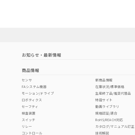
EU RoHS
注意事項・凡例
混在することから
UL認証
CSA認証
CEマーキング
既に当社にて対応
り割愛しておりま
No
No
N/A
対応状況
対応予定月
※1
※2
対応済み
LR型式承認
DNV型式承認
BV型式承認
KR
（イギリス
（ノルウェー
（フランス
（
お知らせ・最新情報
中国 RoHS
注意事項・凡例
船舶規格）
船舶規格）
船舶規格）
船
商品情報
No
No
No
No
中国 RoHS表
※1 ※2
センサ
新商品情報
FAシステム機器
在庫状況/標準価格
Pb
Hg
Cd
Cr(V
モーション/ドライブ
生産終了品/推奨代替品
ロボティクス
特設サイト
セーフティ
動画ライブラリ
検査装置
規格認証/適合
O
O
O
O
スイッチ
RoHS/REACH対応
リレー
カタログ/マニュアル訂正
コントロール
技術解説