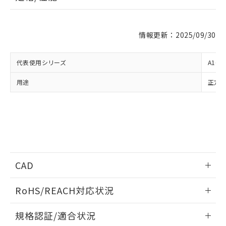
※1 対応状況
情報更新：2025/09/30
対応済み：EU RoHS指令（10物質）の
非含有に対応した製品が提供可能な商品で
代表使用シリーズ
A16
す。
対応予定：EU RoHS指令（10物質）の非含
用途
正方
ご利用条件
有に対応した製品に切り替える予定のある
商品です。
対応予定なし：EU RoHS指令（10物質）の
以下の条件をお読みいただき、同意のうえ
非含有に非対応の商品で、対応品を出す予
ご利用ください。
定はありません。
調査・確認中：EU RoHS指令（10物質）の
本サービスは、当社制御機器事業取扱
※1 中国RoHS○×表
非含有の対応状況を調査中または確認中の
商品の当社在庫状況および標準価格
商品です。
CAD
(税抜)を提供させていただくもので
「○」：最大均質材料含有率が中国RoHSの
非該当品：ライセンス料など無形物で、有
す。
基準値以下であることを示します。
ログイン/会員登録いただくと、CADデータをダウンロー
害物質有無と関係のない商品です。
RoHS/REACH対応状況
当社制御機器事業取扱商品の中には、
「×」：最大均質材料含有率が中国RoHSの
ドすることができます。
仕入先様の事情により、非含有部品として
本サービスの対象外となる商品もある
基準値を超えていることを示します。
いたものが、含有品と判明した場合などや
当社は、これら貴社製品のうち、外国
情報更新：2026/7/29
ことをご了承ください。
規格認証/適合状況
「－」：未確認です。当社販売部門へお問
むを得ず変更することがあります。
為替および外国貿易法に定める商品
在庫状況および標準価格照会結果は、
い合わせください。