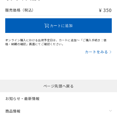
および当社の共同利用者が、当社の製
非含有品が必要な際は、弊社営業部門もしくは販売店へお
下記の非含有証明書をダウンロードするこ
品・サービスに関するお客様との取
問い合わせください。
¥ 350
とができます。
販売価格（税込）
合意する
キャンセル
引・商談に必要な範囲で利用すること
をご了承ください。
EU RoHS指令（10物質）の非含有証明書
この製品のRoHS/REACH対応状況ページへ
※当社の共同利用者とは、
"個人情報
カートに追加
51物質の非含有証明書（当社基準）
の共同利用に関して"
の「1.共同利
※本証明書は発行日時点で非含有を証明す
用者の範囲」に記載されている法人を
るもので、過去に遡って非含有を証明する
指します。
オンライン購入における出荷予定日は、カートに追加～「ご購入手続き：価
ものではありません。
格・納期の確認」画面にてご確認ください。
また、RoHS指令のフタル酸エステル類４
カートをみる
物質の対応では、対応完了までの期間は出
荷製品に未対応品が混在することから備考
欄に対応日を記載しておりました。
既に当社にて対応品への在庫切替を完了
していることから、特段のことがない限
り、2022年1月12日より割愛しておりま
ページ先頭へ戻る
す。
お知らせ・最新情報
商品情報