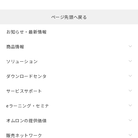
るもので、過去に遡って非含有を証明する
指します。
ものではありません。
また、RoHS指令のフタル酸エステル類４
ページ先頭へ戻る
物質の対応では、対応完了までの期間は出
荷製品に未対応品が混在することから備考
お知らせ・最新情報
欄に対応日を記載しておりました。
既に当社にて対応品への在庫切替を完了
商品情報
していることから、特段のことがない限
り、2022年1月12日より割愛しておりま
す。
ソリューション
ダウンロードセンタ
サービスサポート
eラーニング・セミナ
オムロンの提供価値
販売ネットワーク