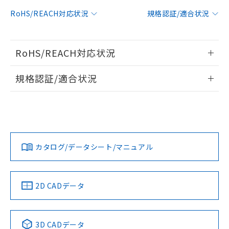
対応予定：EU RoHS指令（10物質）の非含
RoHS/REACH対応状況
規格認証/適合状況
ご利用条件
有に対応した製品に切り替える予定のある
商品です。
対応予定なし：EU RoHS指令（10物質）の
以下の条件をお読みいただき、同意のうえ
RoHS/REACH対応状況
非含有に非対応の商品で、対応品を出す予
ご利用ください。
定はありません。
情報更新：2026/7/29
調査・確認中：EU RoHS指令（10物質）の
規格認証/適合状況
本サービスは、当社制御機器事業取扱
※1 中国RoHS○×表
非含有の対応状況を調査中または確認中の
商品の当社在庫状況および標準価格
EU RoHS
注意事項・凡例
商品です。
(税抜)を提供させていただくもので
UL認証
CSA認証
CEマーキング
「○」：最大均質材料含有率が中国RoHSの
非該当品：ライセンス料など無形物で、有
す。
基準値以下であることを示します。
害物質有無と関係のない商品です。
当社制御機器事業取扱商品の中には、
Yes
Yes
Yes
「×」：最大均質材料含有率が中国RoHSの
仕入先様の事情により、非含有部品として
対応状況
対応予定月
※1
※2
本サービスの対象外となる商品もある
基準値を超えていることを示します。
いたものが、含有品と判明した場合などや
当社は、これら貴社製品のうち、外国
ことをご了承ください。
カタログ/データシート/マニュアル
「－」：未確認です。当社販売部門へお問
むを得ず変更することがあります。
対応済み
為替および外国貿易法に定める商品
在庫状況および標準価格照会結果は、
い合わせください。
（以下｢規制貨物等」という）を輸出
LR型式承認
DNV型式承認
BV型式承認
KR型式承
記載している更新日時点での社内デー
*EU RoHS指令（10物質）：
または国外への提供する場合は、日本
（イギリス
（ノルウェー
（フランス
（韓国
記
タに基づき作成されるものであり、閲
説明
鉛(Pb) 1000ppm以下、 水銀(Hg) 1000ppm以下、 カド
*中国RoHS10物質の基準値 (GB/T26572)：
船舶規格）
船舶規格）
船舶規格）
船舶規格
国政府の輸出許可(または役務取引許
中国 RoHS
注意事項・凡例
2D CADデータ
号
覧された時点での実際の在庫および標
ミウム(Cd) 100ppm以下、
Pb(鉛) :1000ppm、 Hg(水銀) : 1000ppm、 Cd(カドミウ
可)を取得するなどの必要な手続きを
六価クロム(Cr(Ⅵ)) 1000ppm以下、ポリ臭化ビフェニル
ム) : 100ppm、
準価格とは異なる場合があることをご
No
類(PBB) 1000ppm以下、ポリ臭化ジフェニルエーテル類
No
No
No
Cr(Ⅵ)(六価クロム) : 1000ppm、 PBBs(ポリ臭化ビフェ
とります。
了承ください。
(PBDE) 1000ppm以下、フタル酸ビス(2-エチルヘキシ
○
一定数以上の在庫あり
ニル類) : 1000ppm、 PBDEs(ポリ臭化ジフェニルエーテ
当社は規制貨物を破棄する場合は、完
ル) (DEHP)(別名：DOP) 1000ppm以下、フタル酸ブチ
中国 RoHS表
※1 ※2
正式な納期状況および標準価格はお客
ル類) : 1000ppm、
3D CADデータ
ルベンジル（BBP） 1000ppm以下、フタル酸ジブチル
全に破砕するなど、違法に輸出されな
DBP(フタル酸ジブチル) : 1000ppm、 DIBP(フタル酸ジ
様のお取引先、またはお客様担当のオ