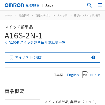
制御機器
Japan
ホーム
>
商品情報
>
商品カテゴリ
>
スイッチ
>
押ボタンスイッチ/表示灯
スイッチ部単品
A16S-2N-1
A165K スイッチ部単品 形式仕様一覧
マイリストに追加
日本語
English
PDF出力
商品概要
スイッチ部単品, 非照光, 2ノッチ,