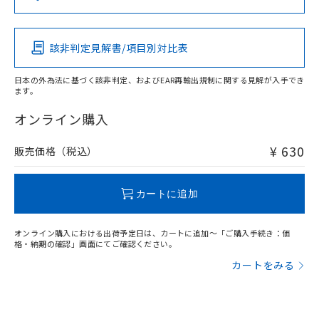
（DBP） 1000ppm以下、フタル酸ジイソブチル
イソブチル) : 1000ppm、 BBP(フタル酸ブチルベンジ
△
一定数には満たないが在庫あり
いよう必要な手段を講じます。
この製品の規格認証/適合状況ページへ
Pb
Hg
Cd
Cr(VI)
ムロン制御機器販売店・当社販売員に
(DIBP) 1000ppm以下
ル) : 1000ppm、
当社は貴社製品を、核兵器、ミサイ
その他の認証はこちらのページからご検索ください
但し、RoHS指令で産業用監視および制御機器に対する
DEHP(フタル酸ビス(2-エチルヘキシル)) : 1000ppm
ご相談ください。
適用除外項目は除く。
ル、化学兵器、生物兵器またはその他
－
在庫なし(最新の在庫状況につ
オムロン制御機器販売店や当社販売拠
フタル酸エステル類の４物質については閾値を超える意
該非判定見解書/項目別対比表
O
O
O
O
武器並びにこれらの製造装置等に一切
いては、お客様のお取引先、ま
図的な使用がないことを確認しています。
点は「
販売ネットワーク
」をご確認
※2 環境保護使用期限
使用いたしません。
たはお客様担当のオムロン制御
ください。
日本の外為法に基づく該非判定、およびEAR再輸出規制に関する見解が入手でき
当社は、貴社製品を第三者に販売する
機器販売店・当社販売員にご確
在庫状況および標準価格結果を当社の
ます。
※2 対応予定月
「ｅ」：有害物質（10物質）のすべてが基
場合は、上記1、2および3の内容を当
"対応済み"や非含有の記載がされた商品であっても、流通
認ください)
事前の承諾なく第三者に漏洩または開
準値以下であることを示します。
該第三者に通知します。また当社は、
在庫等で未対応品が混在する可能性があります。
オンライン購入
示しないようお願いします。
部品在庫の切り替え状況などにより、予定
「10」：通常の使用状況下において有害物
販売先および販売に係わる関係者が違
非含有品が必要な際は、弊社営業部門もしくは販売店へお
マイパーツ機能（部品リスト作成サー
空
受注生産機種、また在庫状況の
月が前後することがあります。
質が外部に漏えいし、環境に深刻な影響を
法に輸出するおそれがある場合は、取
問い合わせください。
ビス）をご利用いただくには、I-Web
¥ 630
販売価格（税込）
白
情報を公開していない機種
及ぼさない年数を意味します。
り引きをいたしません。
メンバーズにご登録されている必要が
「－」：未確認です。当社販売部門へお問
あります。
この製品のRoHS/REACH対応状況ページへ
い合わせください。
お客様が当ウェブサイト上で当社にご
カートに追加
※3 非含有証明書ダウンロード
登録された部品リストについて、当社
および当社の共同利用者が、当社の製
下記の非含有証明書をダウンロードするこ
オンライン購入における出荷予定日は、カートに追加～「ご購入手続き：価
品・サービスに関するお客様との取
格・納期の確認」画面にてご確認ください。
とができます。
合意する
キャンセル
引・商談に必要な範囲で利用すること
カートをみる
をご了承ください。
EU RoHS指令（10物質）の非含有証明書
※当社の共同利用者とは、
"個人情報
51物質の非含有証明書（当社基準）
の共同利用に関して"
の「1.共同利
※本証明書は発行日時点で非含有を証明す
用者の範囲」に記載されている法人を