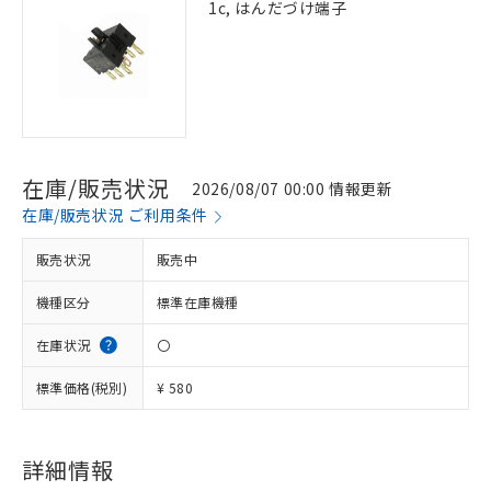
1c, はんだづけ端子
在庫/販売状況
2026/08/07 00:00 情報更新
在庫/販売状況 ご利用条件
販売状況
販売中
機種区分
標準在庫機種
在庫状況
〇
標準価格(税別)
¥ 580
※1 対応状況
対応済み：EU RoHS指令（10物質）の
非含有に対応した製品が提供可能な商品で
詳細情報
す。