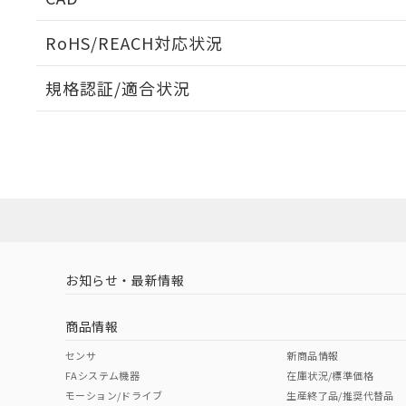
ログイン/会員登録いただくと、CADデータをダウンロ
RoHS/REACH対応状況
規格認証/適合状況
EU RoHS
注意事項・凡例
UL認証
CSA認証
CEマーキング
ダウンロードデータをご利用いただく前に、以下を必ずお読
No
No
Yes
対応状況
対応予定月
※1
※2
ソフトウェアの使用条件
対応済み
LR型式承認
DNV型式承認
BV型式承認
KR
（イギリス
（ノルウェー
（フランス
（
お知らせ・最新情報
中国 RoHS
注意事項・凡例
船舶規格）
船舶規格）
船舶規格）
船
商品情報
No
No
No
No
中国 RoHS表
※1 ※2
センサ
新商品情報
FAシステム機器
在庫状況/標準価格
Pb
Hg
Cd
Cr(V
モーション/ドライブ
生産終了品/推奨代替品