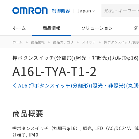
制御機器
Japan
ホーム
商品情報
ソリューション
ダ
ホーム
>
商品情報
>
商品カテゴリ
>
スイッチ
>
押ボタンスイッチ/表
押ボタンスイッチ(分離形)(照光・非照光)(丸胴形φ16
A16L-TYA-T1-2
A16 押ボタンスイッチ(分離形)(照光・非照光)(丸胴
商品概要
押ボタンスイッチ（丸胴形φ16）, 照光, LED（AC/DC24V、減圧照
け端子, IP40