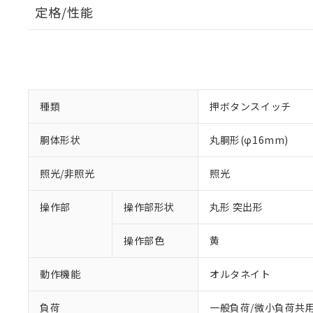
定格/性能
種類
押ボタンスイッチ
胴体形状
丸胴形(φ16mm)
照光/非照光
照光
操作部
操作部形状
丸形 突出形
操作部色
黄
動作機能
オルタネイト
負荷
一般負荷/微小負荷共