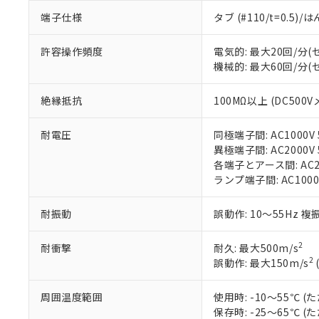
※1 中国RoHS
仕入先様の事情に
端子仕様
タブ (#110/t=0.5
があります。
以下の条件をお読
「○」：最大均質
許容操作頻度
電気的: 最大20回/分
「×」：最大均質
本サービスは
当社は、これ
*EU RoHS指令（10物
機械的: 最大60回/分
「－」：未確認で
鉛(Pb) 1000ppm以下、
くものです。
う）を輸出ま
記
説明
六価クロム(Cr(Ⅵ)) 1
当社制御機器
などの必要な
フタル酸ビス(2-エチルヘ
号
*中国RoHS10物質の基準値 
絶縁抵抗
100MΩ以上 (DC500V
ル（DBP） 1000ppm
在庫状況およ
当社は規制貨
Pb(鉛) :1000ppm、 Hg
但し、RoHS指令で産
のであり、閲
ます。
Cr(Ⅵ)(六価クロム) : 
フタル酸エステル類の４
○
一定数以
DBP(フタル酸ジブチル) :
い。
耐電圧
同極端子間: AC1000V 5
当社は貴社製
DEHP(フタル酸ビス(2-エ
正式な納期状
異極端子間: AC2000V 5
置等に一切使
当社販売員に
※2 対応予定月
各端子とアース間: AC200
△
一定数に
当社は、貴社
オムロン制御
ランプ端子間: AC1000
また当社は、
※2 環境保護使
在庫状況およ
部品在庫の切り替
たしません。
－
在庫なし
す。
「ｅ」：有害物質
耐振動
誤動作: 10～55Hz 複
機器販売
マイパーツ機
「10」：通常の
ている必要が
味します。
2
耐衝撃
耐久: 最大500m/s
空
受注生産
お客様が当ウ
※3 非含有証明
「－」：未確認で
2
誤動作: 最大150m/s
白
が、当社の製
さい。
下記の非含有証明
周囲温度範囲
使用時: -10～55℃
※当社の共同
保存時: -25～65℃
いる法人を指
EU RoHS指令（