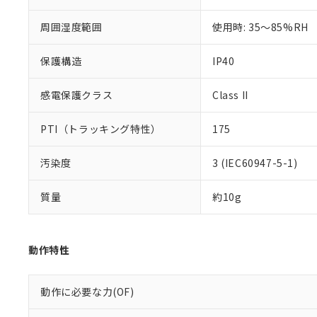
51物質の非含有証
※本証明書は発行
周囲湿度範囲
使用時: 35～85%RH
また、RoHS指
混在することから
保護構造
IP40
既に当社にて対応
り割愛しておりま
感電保護クラス
Class II
PTI（トラッキング特性）
175
汚染度
3 (IEC60947-5-1)
質量
約10g
動作特性
動作に必要な力(OF)