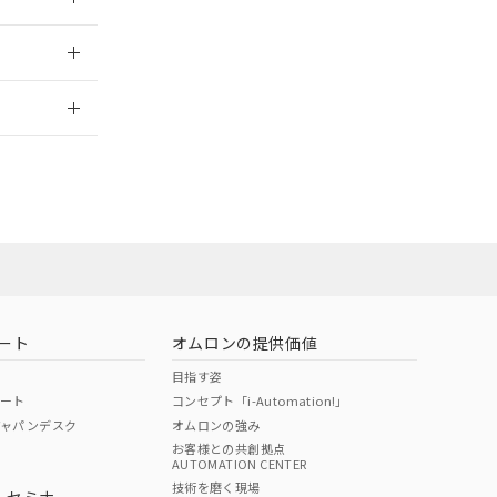
2026/7/29
ート
オムロンの提供価値
目指す姿
ポート
コンセプト「i-Automation!」
ジャパンデスク
オムロンの強み
お客様との共創拠点
AUTOMATION CENTER
DIBP
BBP
DEHP
環境保護
技術を磨く現場