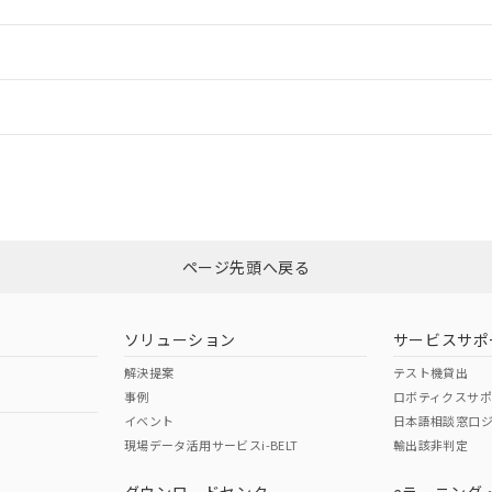
ードすることができます。
情報更新：
ログイン/会員登録
CCC認証
電波法
みください。
Yes
N/A
非含有証明書
※3
ページ先頭へ戻る
ダウンロードはこちら
型式承認
NK型式承認
ABS型式承認
韓国
（日本
（アメリカ
ソリューション
サービスサポ
舶規格）
船舶規格）
船舶規格）
解決提案
テスト機貸出
事例
ロボティクスサ
No
No
イベント
日本語相談窓口
現場データ活用サービスi-BELT
輸出該非判定
I)
PBBs
PBDEs
DBP