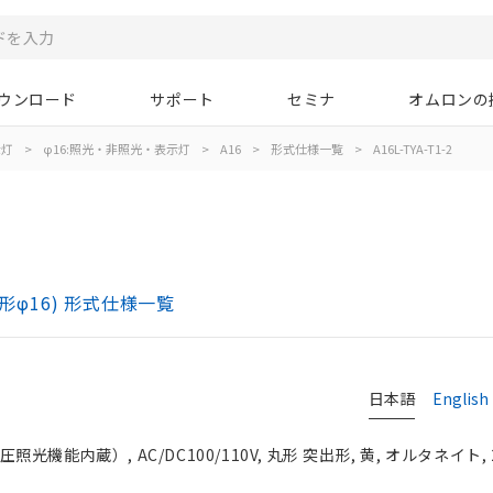
ウンロード
サポート
セミナ
オムロンの
示灯
>
φ16:照光・非照光・表示灯
>
A16
>
形式仕様一覧
>
A16L-TYA-T1-2
)
形φ16) 形式仕様一覧
日本語
English
光機能内蔵）, AC/DC100/110V, 丸形 突出形, 黄, オルタネイト, 