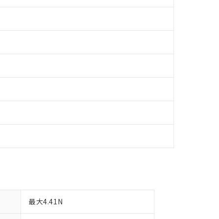
明書（当社基準）
日時点で非含有を証明するもので、過去に遡って非含有を証明するも
令のフタル酸エステル類４物質の対応では、対応完了までの期間は出
備考欄に対応日を記載しておりました。
品への在庫切替を完了していることから、特段のことがない限り、20
す。
最大4.41N