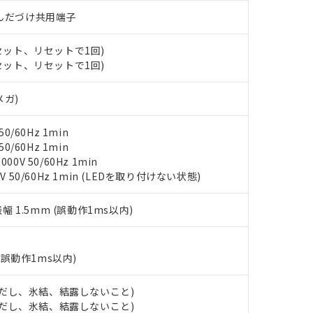
○×表
より、非含有部品としていたものが、含有品と判明した場合などやむ
)/はんだづけ共用端子
みいただき、同意のうえご利用ください。
材料含有率が中国RoHSの基準値以下であることを示します。
(セット、リセットで1回)
材料含有率が中国RoHSの基準値を超えていることを示します。
、当社制御機器事業取扱商品の当社在庫状況および標準価格(税抜)
ら貴社製品のうち、外国為替および外国貿易法に定める商品（以下｢
質）：
(セット、リセットで1回)
す。当社販売部門へお問い合わせください。
 水銀(Hg) 1000ppm以下、 カドミウム(Cd) 100ppm以下、
たは国外への提供する場合は、日本国政府の輸出許可(または役務取
000ppm以下、ポリ臭化ビフェニル類(PBB) 1000ppm以下、ポリ臭化ジフェニルエーテル類(P
事業取扱商品の中には、本サービスの対象外となる商品もあること
手続きをとります。
キシル) (DEHP)(別名：DOP) 1000ppm以下、フタル酸ブチルベンジル（BBP） 100
(GB/T26572)：
メガ)
以下、フタル酸ジイソブチル (DIBP) 1000ppm以下
び標準価格照会結果は、記載している更新日時点での社内データに
物を破棄する場合は、完全に破砕するなど、違法に輸出されないよ
(水銀) : 1000ppm、 Cd(カドミウム) : 100ppm、
業用監視および制御機器に対する適用除外項目は除く。
覧された時点での実際の在庫および標準価格とは異なる場合がある
1000ppm、 PBBs(ポリ臭化ビフェニル類) : 1000ppm、 PBDEs(ポリ臭化ジフェニルエーテル類
物質については閾値を超える意図的な使用がないことを確認しています。
上の在庫あり
 1000ppm、 DIBP(フタル酸ジイソブチル) : 1000ppm、 BBP(フタル酸ブチルベンジル) :
0/60Hz 1min
品を、核兵器、ミサイル、化学兵器、生物兵器またはその他武器並
チルヘキシル)) : 1000ppm
況および標準価格はお客様のお取引先、またはお客様担当のオムロ
0/60Hz 1min
用いたしません。
ご相談ください。
0V 50/60Hz 1min
は満たないが在庫あり
製品を第三者に販売する場合は、上記1、2および3の内容を当該第
機器販売店や当社販売拠点は「
販売ネットワーク
」をご確認くだ
V 50/60Hz 1min (LEDを取り付けない状態)
販売先および販売に係わる関係者が違法に輸出するおそれがある場
用期限
び標準価格結果を当社の事前の承諾なく第三者に漏洩または開示し
え状況などにより、予定月が前後することがあります。
(最新の在庫状況については、お客様のお取引先、またはお客様担当
（10物質）のすべてが基準値以下であることを示します。
振幅 1.5mm (誤動作1ms以内)
店・当社販売員にご確認ください)
能（部品リスト作成サービス）をご利用いただくには、I-Webメン
使用状況下において有害物質が外部に漏えいし、環境に深刻な影響を
あります。
機種、また在庫状況の情報を公開していない機種
ェブサイト上で当社にご登録された部品リストについて、当社およ
書ダウンロード
す。当社販売部門へお問い合わせください。
(誤動作1ms以内)
品・サービスに関するお客様との取引・商談に必要な範囲で利用す
合意する
キャンセル
書をダウンロードすることができます。
 (ただし、氷結、結露しないこと)
利用者とは、
"個人情報の共同利用に関して"
の「1.共同利用者の
 (ただし、氷結、結露しないこと)
します。
10物質）の非含有証明書