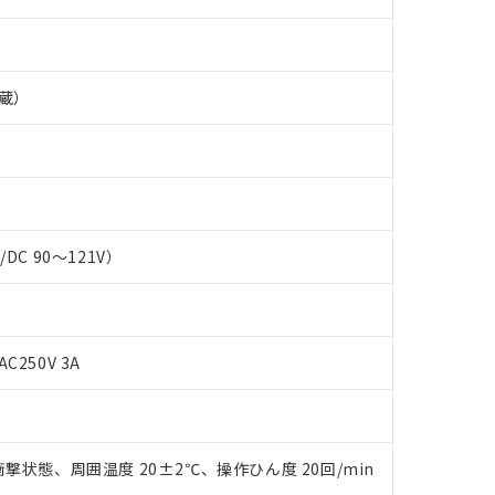
蔵）
C/DC 90～121V）
AC250V 3A
 RoHS指令（10物質）の非含有に対応した製品が提供可能な商品です
oHS指令（10物質）の非含有に対応した製品に切り替える予定のある
 RoHS指令（10物質）の非含有に非対応の商品で、対応品を出す予
撃状態、周囲温度 20±2℃、操作ひん度 20回/min
 RoHS指令（10物質）の非含有の対応状況を調査中または確認中の
ンス料など無形物で、有害物質有無と関係のない商品です。