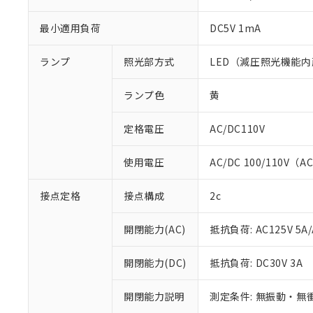
最小適用負荷
DC5V 1mA
ランプ
照光部方式
LED（減圧照光機能内
ランプ色
黄
定格電圧
AC/DC110V
使用電圧
AC/DC 100/110V（A
接点定格
接点構成
2c
※1 対応状況
開閉能力(AC)
抵抗負荷: AC125V 5A/
対応済み：EU
開閉能力(DC)
抵抗負荷: DC30V 3A
対応予定：EU R
対応予定なし：EU
開閉能力説明
測定条件: 無振動・無衝
調査・確認中：EU
ご利用条件
非該当品：ライセ