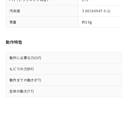
(PBDE) 1000ppm以下、フタル酸ビス(2-エチルヘキシ
○
一定数以上の在庫あり
ニル類) : 1000ppm、 PBDEs(ポリ臭化ジフェニルエーテ
当社は規制貨物を破棄する場合は、完
ル) (DEHP)(別名：DOP) 1000ppm以下、フタル酸ブチ
正式な納期状況および標準価格はお客
ル類) : 1000ppm、
ルベンジル（BBP） 1000ppm以下、フタル酸ジブチル
全に破砕するなど、違法に輸出されな
DBP(フタル酸ジブチル) : 1000ppm、 DIBP(フタル酸ジ
汚染度
3 (IEC60947-5-1)
様のお取引先、またはお客様担当のオ
（DBP） 1000ppm以下、フタル酸ジイソブチル
イソブチル) : 1000ppm、 BBP(フタル酸ブチルベンジ
△
一定数には満たないが在庫あり
いよう必要な手段を講じます。
ムロン制御機器販売店・当社販売員に
(DIBP) 1000ppm以下
ル) : 1000ppm、
当社は貴社製品を、核兵器、ミサイ
但し、RoHS指令で産業用監視および制御機器に対する
質量
約10g
DEHP(フタル酸ビス(2-エチルヘキシル)) : 1000ppm
ご相談ください。
適用除外項目は除く。
ル、化学兵器、生物兵器またはその他
－
在庫なし(最新の在庫状況につ
オムロン制御機器販売店や当社販売拠
フタル酸エステル類の４物質については閾値を超える意
武器並びにこれらの製造装置等に一切
いては、お客様のお取引先、ま
図的な使用がないことを確認しています。
点は「
販売ネットワーク
」をご確認
※2 環境保護使用期限
使用いたしません。
たはお客様担当のオムロン制御
ください。
動作特性
当社は、貴社製品を第三者に販売する
機器販売店・当社販売員にご確
在庫状況および標準価格結果を当社の
※2 対応予定月
「ｅ」：有害物質（10物質）のすべてが基
場合は、上記1、2および3の内容を当
認ください)
事前の承諾なく第三者に漏洩または開
準値以下であることを示します。
該第三者に通知します。また当社は、
動作に必要な力(OF)
示しないようお願いします。
部品在庫の切り替え状況などにより、予定
「10」：通常の使用状況下において有害物
販売先および販売に係わる関係者が違
マイパーツ機能（部品リスト作成サー
空
受注生産機種、また在庫状況の
月が前後することがあります。
質が外部に漏えいし、環境に深刻な影響を
もどりの力(RF)
法に輸出するおそれがある場合は、取
ビス）をご利用いただくには、I-Web
白
情報を公開していない機種
及ぼさない年数を意味します。
り引きをいたしません。
メンバーズにご登録されている必要が
動作までの動き(PT)
「－」：未確認です。当社販売部門へお問
あります。
い合わせください。
お客様が当ウェブサイト上で当社にご
全体の動き(TT)
※3 非含有証明書ダウンロード
登録された部品リストについて、当社
および当社の共同利用者が、当社の製
下記の非含有証明書をダウンロードするこ
品・サービスに関するお客様との取
とができます。
合意する
キャンセル
引・商談に必要な範囲で利用すること
をご了承ください。
EU RoHS指令（10物質）の非含有証明書
※当社の共同利用者とは、
"個人情報