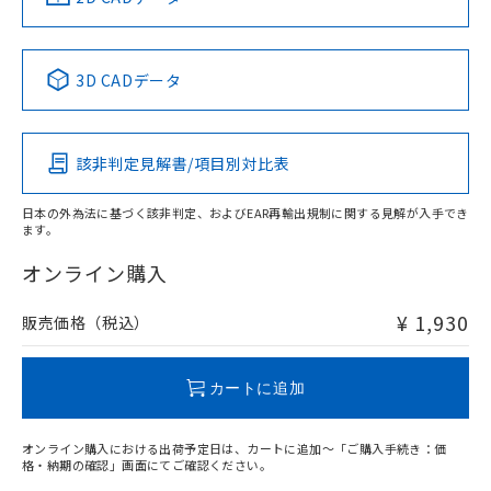
No
No
No
No
中国 RoHS表
※1 ※2
3D CADデータ
この製品の規格認証/適合状況ページへ
Pb
Hg
Cd
Cr(VI)
その他の認証はこちらのページからご検索ください
該非判定見解書/項目別対比表
O
O
O
O
日本の外為法に基づく該非判定、およびEAR再輸出規制に関する見解が入手でき
ます。
"対応済み"や非含有の記載がされた商品であっても、流通
在庫等で未対応品が混在する可能性があります。
オンライン購入
非含有品が必要な際は、弊社営業部門もしくは販売店へお
問い合わせください。
¥ 1,930
販売価格（税込）
この製品のRoHS/REACH対応状況ページへ
カートに追加
オンライン購入における出荷予定日は、カートに追加～「ご購入手続き：価
格・納期の確認」画面にてご確認ください。