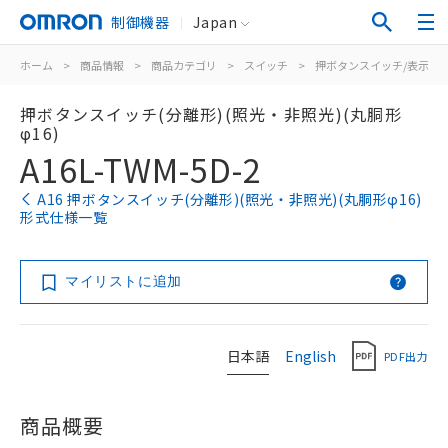
制御機器
Japan
ホーム
>
商品情報
>
商品カテゴリ
>
スイッチ
>
押ボタンスイッチ/表示灯
押ボタンスイッチ(分離形)(照光・非照光)(丸胴形
φ16)
A16L-TWM-5D-2
A16 押ボタンスイッチ(分離形)(照光・非照光)(丸胴形φ16)
形式仕様一覧
マイリストに追加
日本語
English
PDF出力
商品概要