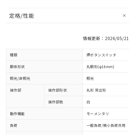
定格/性能
情報更新：2026/05/21
種類
押ボタンスイッチ
胴体形状
丸胴形(φ16mm)
照光/非照光
照光
操作部
操作部形状
丸形 突出形
操作部色
白
動作機能
モーメンタリ
負荷
一般負荷/微小負荷共用