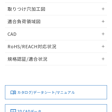
51物質の非含有証明書（当社基準）
の共同利用に関して"
の「1.共同利
※本証明書は発行日時点で非含有を証明す
取りつけ穴加工図
用者の範囲」に記載されている法人を
るもので、過去に遡って非含有を証明する
指します。
ものではありません。
情報更新：2026/05/21
適合負荷領域図
また、RoHS指令のフタル酸エステル類４
物質の対応では、対応完了までの期間は出
情報更新：2026/05/21
荷製品に未対応品が混在することから備考
CAD
欄に対応日を記載しておりました。
ログイン/会員登録いただくと、CADデータをダウンロー
既に当社にて対応品への在庫切替を完了
RoHS/REACH対応状況
ドすることができます。
していることから、特段のことがない限
り、2022年1月12日より割愛しておりま
情報更新：2026/7/29
規格認証/適合状況
す。
ログイン/会員登録
EU RoHS
注意事項・凡例
UL認証
CSA認証
CEマーキング
No
No
Yes
対応状況
対応予定月
※1
※2
ダウンロードデータをご利用いただく前に、以下を必ずお読
みください。
カタログ/データシート/マニュアル
対応済み
ソフトウェアの使用条件
LR型式承認
DNV型式承認
BV型式承認
KR型式承
（イギリス
（ノルウェー
（フランス
（韓国
船舶規格）
船舶規格）
船舶規格）
船舶規格
中国 RoHS
注意事項・凡例
2D CADデータ