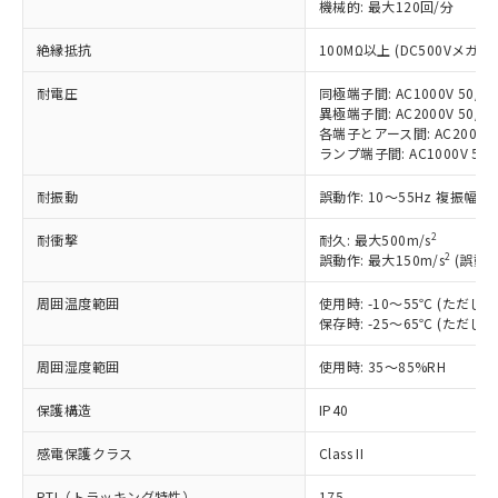
機械的: 最大120回/分
非含有に対応した製品が提供可能な商品で
す。
絶縁抵抗
100MΩ以上 (DC500Vメガ)
対応予定：EU RoHS指令（10物質）の非含
ご利用条件
有に対応した製品に切り替える予定のある
耐電圧
同極端子間: AC1000V 50/60
商品です。
異極端子間: AC2000V 50/60
対応予定なし：EU RoHS指令（10物質）の
各端子とアース間: AC2000V 5
以下の条件をお読みいただき、同意のうえ
ランプ端子間: AC1000V 50
非含有に非対応の商品で、対応品を出す予
ご利用ください。
定はありません。
耐振動
誤動作: 10～55Hz 複振幅 1
調査・確認中：EU RoHS指令（10物質）の
本サービスは、当社制御機器事業取扱
※1 中国RoHS○×表
非含有の対応状況を調査中または確認中の
商品の当社在庫状況および標準価格
2
耐衝撃
耐久: 最大500m/s
商品です。
2
誤動作: 最大150m/s
(誤動作
(税抜)を提供させていただくもので
「○」：最大均質材料含有率が中国RoHSの
非該当品：ライセンス料など無形物で、有
す。
基準値以下であることを示します。
害物質有無と関係のない商品です。
周囲温度範囲
使用時: -10～55℃ (ただ
当社制御機器事業取扱商品の中には、
「×」：最大均質材料含有率が中国RoHSの
仕入先様の事情により、非含有部品として
保存時: -25～65℃ (ただ
本サービスの対象外となる商品もある
基準値を超えていることを示します。
いたものが、含有品と判明した場合などや
当社は、これら貴社製品のうち、外国
ことをご了承ください。
「－」：未確認です。当社販売部門へお問
周囲湿度範囲
むを得ず変更することがあります。
使用時: 35～85%RH
為替および外国貿易法に定める商品
在庫状況および標準価格照会結果は、
い合わせください。
（以下｢規制貨物等」という）を輸出
記載している更新日時点での社内デー
保護構造
IP40
*EU RoHS指令（10物質）：
または国外への提供する場合は、日本
記
タに基づき作成されるものであり、閲
説明
鉛(Pb) 1000ppm以下、 水銀(Hg) 1000ppm以下、 カド
*中国RoHS10物質の基準値 (GB/T26572)：
国政府の輸出許可(または役務取引許
号
覧された時点での実際の在庫および標
ミウム(Cd) 100ppm以下、
Pb(鉛) :1000ppm、 Hg(水銀) : 1000ppm、 Cd(カドミウ
感電保護クラス
Class II
可)を取得するなどの必要な手続きを
六価クロム(Cr(Ⅵ)) 1000ppm以下、ポリ臭化ビフェニル
ム) : 100ppm、
準価格とは異なる場合があることをご
類(PBB) 1000ppm以下、ポリ臭化ジフェニルエーテル類
Cr(Ⅵ)(六価クロム) : 1000ppm、 PBBs(ポリ臭化ビフェ
とります。
了承ください。
PTI（トラッキング特性）
175