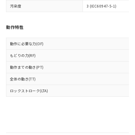
当社は規制貨物を破棄する場合は、完
ル) (DEHP)(別名：DOP) 1000ppm以下、フタル酸ブチ
正式な納期状況および標準価格はお客
ル類) : 1000ppm、
汚染度
3 (IEC60947-5-1)
ルベンジル（BBP） 1000ppm以下、フタル酸ジブチル
全に破砕するなど、違法に輸出されな
DBP(フタル酸ジブチル) : 1000ppm、 DIBP(フタル酸ジ
様のお取引先、またはお客様担当のオ
（DBP） 1000ppm以下、フタル酸ジイソブチル
イソブチル) : 1000ppm、 BBP(フタル酸ブチルベンジ
△
一定数には満たないが在庫あり
いよう必要な手段を講じます。
ムロン制御機器販売店・当社販売員に
(DIBP) 1000ppm以下
ル) : 1000ppm、
当社は貴社製品を、核兵器、ミサイ
但し、RoHS指令で産業用監視および制御機器に対する
DEHP(フタル酸ビス(2-エチルヘキシル)) : 1000ppm
ご相談ください。
適用除外項目は除く。
ル、化学兵器、生物兵器またはその他
動作特性
－
在庫なし(最新の在庫状況につ
オムロン制御機器販売店や当社販売拠
フタル酸エステル類の４物質については閾値を超える意
武器並びにこれらの製造装置等に一切
いては、お客様のお取引先、ま
図的な使用がないことを確認しています。
点は「
販売ネットワーク
」をご確認
※2 環境保護使用期限
使用いたしません。
たはお客様担当のオムロン制御
ください。
動作に必要な力(OF)
当社は、貴社製品を第三者に販売する
機器販売店・当社販売員にご確
在庫状況および標準価格結果を当社の
※2 対応予定月
「ｅ」：有害物質（10物質）のすべてが基
場合は、上記1、2および3の内容を当
認ください)
事前の承諾なく第三者に漏洩または開
もどりの力(RF)
準値以下であることを示します。
該第三者に通知します。また当社は、
示しないようお願いします。
部品在庫の切り替え状況などにより、予定
「10」：通常の使用状況下において有害物
販売先および販売に係わる関係者が違
マイパーツ機能（部品リスト作成サー
空
受注生産機種、また在庫状況の
動作までの動き(PT)
月が前後することがあります。
質が外部に漏えいし、環境に深刻な影響を
法に輸出するおそれがある場合は、取
ビス）をご利用いただくには、I-Web
白
情報を公開していない機種
及ぼさない年数を意味します。
り引きをいたしません。
メンバーズにご登録されている必要が
全体の動き(TT)
「－」：未確認です。当社販売部門へお問
あります。
い合わせください。
ロックストローク(LTA)
お客様が当ウェブサイト上で当社にご
※3 非含有証明書ダウンロード
登録された部品リストについて、当社
および当社の共同利用者が、当社の製
下記の非含有証明書をダウンロードするこ
品・サービスに関するお客様との取
とができます。
合意する
キャンセル
引・商談に必要な範囲で利用すること
をご了承ください。
EU RoHS指令（10物質）の非含有証明書
※当社の共同利用者とは、
"個人情報
51物質の非含有証明書（当社基準）