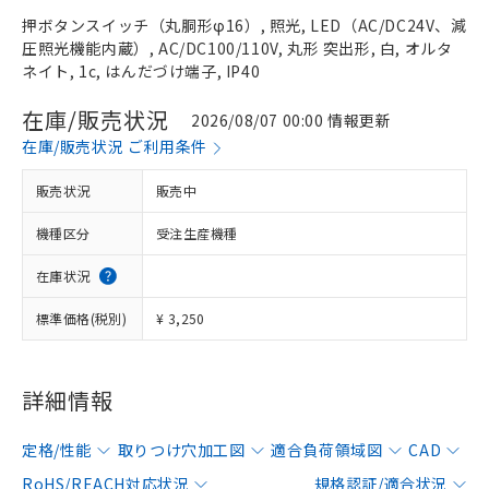
押ボタンスイッチ（丸胴形φ16）, 照光, LED（AC/DC24V、減
圧照光機能内蔵）, AC/DC100/110V, 丸形 突出形, 白, オルタ
ネイト, 1c, はんだづけ端子, IP40
在庫/販売状況
2026/08/07 00:00 情報更新
在庫/販売状況 ご利用条件
販売状況
販売中
機種区分
受注生産機種
在庫状況
標準価格(税別)
¥ 3,250
詳細情報
定格/性能
取りつけ穴加工図
適合負荷領域図
CAD
RoHS/REACH対応状況
規格認証/適合状況