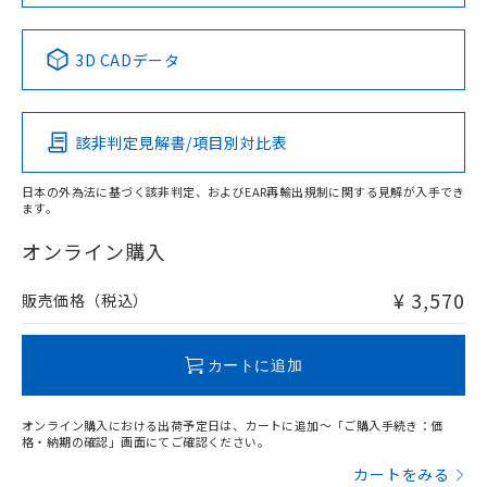
No
No
No
No
中国 RoHS表
※1 ※2
3D CADデータ
この製品の規格認証/適合状況ページへ
Pb
Hg
Cd
Cr(VI)
その他の認証はこちらのページからご検索ください
該非判定見解書/項目別対比表
X
O
O
O
日本の外為法に基づく該非判定、およびEAR再輸出規制に関する見解が入手でき
ます。
"対応済み"や非含有の記載がされた商品であっても、流通
在庫等で未対応品が混在する可能性があります。
オンライン購入
非含有品が必要な際は、弊社営業部門もしくは販売店へお
問い合わせください。
¥ 3,570
販売価格（税込）
この製品のRoHS/REACH対応状況ページへ
カートに追加
オンライン購入における出荷予定日は、カートに追加～「ご購入手続き：価
格・納期の確認」画面にてご確認ください。
カートをみる