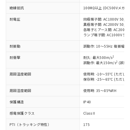
非含有に対応した製品が提供可能な商品で
絶縁抵抗
す。
100MΩ以上 (DC500Vメガ)
対応予定：EU RoHS指令（10物質）の非含
ご利用条件
耐電圧
同極端子間: AC1000V 50/60
有に対応した製品に切り替える予定のある
異極端子間: AC2000V 50/60
商品です。
各端子とアース間: AC2000V 5
対応予定なし：EU RoHS指令（10物質）の
ランプ端子間: AC1000V 50
以下の条件をお読みいただき、同意のうえ
非含有に非対応の商品で、対応品を出す予
ご利用ください。
定はありません。
耐振動
誤動作: 10～55Hz 複振幅 1
調査・確認中：EU RoHS指令（10物質）の
本サービスは、当社制御機器事業取扱
※1 中国RoHS○×表
非含有の対応状況を調査中または確認中の
2
耐衝撃
耐久: 最大500m/s
商品の当社在庫状況および標準価格
2
商品です。
誤動作: 最大150m/s
(誤動作
(税抜)を提供させていただくもので
「○」：最大均質材料含有率が中国RoHSの
非該当品：ライセンス料など無形物で、有
す。
周囲温度範囲
基準値以下であることを示します。
使用時: -10～55℃ (ただ
害物質有無と関係のない商品です。
当社制御機器事業取扱商品の中には、
保存時: -25～65℃ (ただ
「×」：最大均質材料含有率が中国RoHSの
仕入先様の事情により、非含有部品として
本サービスの対象外となる商品もある
基準値を超えていることを示します。
いたものが、含有品と判明した場合などや
当社は、これら貴社製品のうち、外国
ことをご了承ください。
周囲湿度範囲
使用時: 35～85%RH
「－」：未確認です。当社販売部門へお問
むを得ず変更することがあります。
為替および外国貿易法に定める商品
在庫状況および標準価格照会結果は、
い合わせください。
（以下｢規制貨物等」という）を輸出
保護構造
IP40
記載している更新日時点での社内デー
*EU RoHS指令（10物質）：
または国外への提供する場合は、日本
記
タに基づき作成されるものであり、閲
説明
鉛(Pb) 1000ppm以下、 水銀(Hg) 1000ppm以下、 カド
*中国RoHS10物質の基準値 (GB/T26572)：
国政府の輸出許可(または役務取引許
感電保護クラス
Class II
号
覧された時点での実際の在庫および標
ミウム(Cd) 100ppm以下、
Pb(鉛) :1000ppm、 Hg(水銀) : 1000ppm、 Cd(カドミウ
可)を取得するなどの必要な手続きを
六価クロム(Cr(Ⅵ)) 1000ppm以下、ポリ臭化ビフェニル
ム) : 100ppm、
準価格とは異なる場合があることをご
類(PBB) 1000ppm以下、ポリ臭化ジフェニルエーテル類
Cr(Ⅵ)(六価クロム) : 1000ppm、 PBBs(ポリ臭化ビフェ
PTI（トラッキング特性）
175
とります。
了承ください。
(PBDE) 1000ppm以下、フタル酸ビス(2-エチルヘキシ
○
一定数以上の在庫あり
ニル類) : 1000ppm、 PBDEs(ポリ臭化ジフェニルエーテ