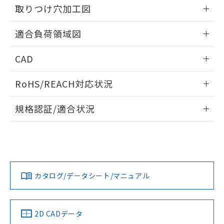
の共同利用に関して"
の「1.共同利
取りつけ穴加工図
※本証明書は発行日時点で非含有を証明す
用者の範囲」に記載されている法人を
るもので、過去に遡って非含有を証明する
指します。
情報更新：2026/05/21
ものではありません。
適合負荷領域図
また、RoHS指令のフタル酸エステル類４
物質の対応では、対応完了までの期間は出
情報更新：2026/05/21
CAD
荷製品に未対応品が混在することから備考
欄に対応日を記載しておりました。
ログイン/会員登録いただくと、CADデータをダウンロー
既に当社にて対応品への在庫切替を完了
RoHS/REACH対応状況
ドすることができます。
していることから、特段のことがない限
情報更新：2026/7/29
り、2022年1月12日より割愛しておりま
規格認証/適合状況
す。
ログイン/会員登録
EU RoHS
注意事項・凡例
UL認証
CSA認証
CEマーキング
No
No
Yes
対応状況
対応予定月
※1
※2
ダウンロードデータをご利用いただく前に、以下を必ずお読
みください。
カタログ/データシート/マニュアル
対応済み
ソフトウェアの使用条件
LR型式承認
DNV型式承認
BV型式承認
KR型式承
（イギリス
（ノルウェー
（フランス
（韓国
船舶規格）
船舶規格）
船舶規格）
船舶規格
中国 RoHS
注意事項・凡例
2D CADデータ