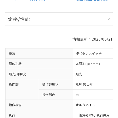
定格/性能
情報更新：2026/05/21
種類
押ボタンスイッチ
胴体形状
丸胴形(φ16mm)
照光/非照光
照光
操作部
操作部形状
丸形 突出形
操作部色
白
動作機能
オルタネイト
負荷
一般負荷/微小負荷共用