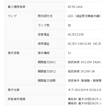
最小適用負荷
DC5V 1mA
ランプ
照光部方式
LED（減圧照光機能内蔵）
ランプ色
白
定格電圧
AC/DC110V
使用電圧
AC/DC 100/110V（AC/DC 
接点定格
接点構成
1c
開閉能力(AC)
抵抗負荷: AC125V 5A/AC250
開閉能力(DC)
抵抗負荷: DC30V 3A
開閉能力説明
測定条件: 無振動・無衝撃状態
端子仕様
タブ (#110/t=0.5)/はん
※1 対応状況
許容操作頻度
電気的: 最大20回/分(セッ
対応済み：EU RoHS指令（10物質）の
機械的: 最大60回/分(セッ