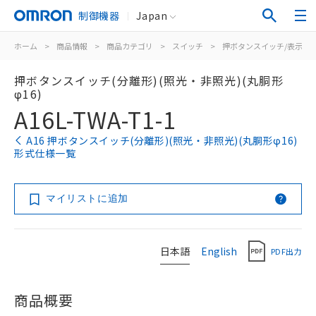
制御機器
Japan
ホーム
>
商品情報
>
商品カテゴリ
>
スイッチ
>
押ボタンスイッチ/表示灯
押ボタンスイッチ(分離形)(照光・非照光)(丸胴形
φ16)
A16L-TWA-T1-1
A16 押ボタンスイッチ(分離形)(照光・非照光)(丸胴形φ16)
形式仕様一覧
マイリストに追加
日本語
English
PDF出力
商品概要