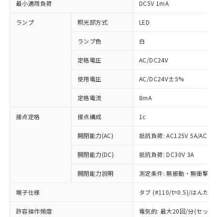
最小適用負荷
DC5V 1mA
ランプ
照光部方式
LED
ランプ色
白
定格電圧
AC/DC24V
使用電圧
AC/DC24V±5%
定格電流
8mA
接点定格
接点構成
1c
開閉能力(AC)
抵抗負荷: AC125V 5A/AC250
開閉能力(DC)
抵抗負荷: DC30V 3A
開閉能力説明
測定条件: 無振動・無衝撃状態
端子仕様
タブ (#110/t=0.5)/はん
※1 対応状況
許容操作頻度
電気的: 最大20回/分(セッ
対応済み：EU RoHS指令（10物質）の