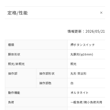
定格/性能
情報更新：2026/05/21
種類
押ボタンスイッチ
胴体形状
丸胴形(φ16mm)
照光/非照光
照光
操作部
操作部形状
丸形 突出形
操作部色
白
動作機能
オルタネイト
負荷
一般負荷/微小負荷共用