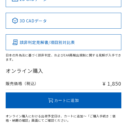
No
No
No
No
中国 RoHS表
※1 ※2
3D CADデータ
この製品の規格認証/適合状況ページへ
Pb
Hg
Cd
Cr(VI)
その他の認証はこちらのページからご検索ください
該非判定見解書/項目別対比表
O
O
O
O
日本の外為法に基づく該非判定、およびEAR再輸出規制に関する見解が入手でき
ます。
"対応済み"や非含有の記載がされた商品であっても、流通
在庫等で未対応品が混在する可能性があります。
オンライン購入
非含有品が必要な際は、弊社営業部門もしくは販売店へお
問い合わせください。
¥ 1,850
販売価格（税込）
この製品のRoHS/REACH対応状況ページへ
カートに追加
オンライン購入における出荷予定日は、カートに追加～「ご購入手続き：価
格・納期の確認」画面にてご確認ください。