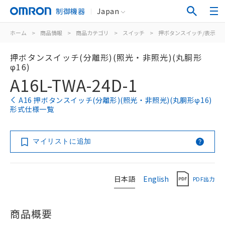
制御機器
Japan
ホーム
>
商品情報
>
商品カテゴリ
>
スイッチ
>
押ボタンスイッチ/表示灯
押ボタンスイッチ(分離形)(照光・非照光)(丸胴形
φ16)
A16L-TWA-24D-1
A16 押ボタンスイッチ(分離形)(照光・非照光)(丸胴形φ16)
形式仕様一覧
マイリストに追加
日本語
English
PDF出力
商品概要