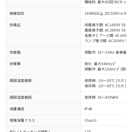
機械的: 最大60回/分(セッ
非含有に対応した製品が提供可能な商品で
す。
絶縁抵抗
100MΩ以上 (DC500Vメガ)
対応予定：EU RoHS指令（10物質）の非含
ご利用条件
有に対応した製品に切り替える予定のある
耐電圧
同極端子間: AC1000V 50/60
商品です。
異極端子間: AC2000V 50/60
対応予定なし：EU RoHS指令（10物質）の
各端子とアース間: AC2000V 5
以下の条件をお読みいただき、同意のうえ
ランプ端子間: AC1000V 50
非含有に非対応の商品で、対応品を出す予
ご利用ください。
定はありません。
耐振動
誤動作: 10～55Hz 複振幅 1
調査・確認中：EU RoHS指令（10物質）の
本サービスは、当社制御機器事業取扱
※1 中国RoHS○×表
非含有の対応状況を調査中または確認中の
商品の当社在庫状況および標準価格
2
耐衝撃
耐久: 最大500m/s
商品です。
2
誤動作: 最大150m/s
(誤動作
(税抜)を提供させていただくもので
「○」：最大均質材料含有率が中国RoHSの
非該当品：ライセンス料など無形物で、有
す。
基準値以下であることを示します。
害物質有無と関係のない商品です。
周囲温度範囲
使用時: -10～55℃ (ただ
当社制御機器事業取扱商品の中には、
「×」：最大均質材料含有率が中国RoHSの
仕入先様の事情により、非含有部品として
保存時: -25～65℃ (ただ
本サービスの対象外となる商品もある
基準値を超えていることを示します。
いたものが、含有品と判明した場合などや
当社は、これら貴社製品のうち、外国
ことをご了承ください。
「－」：未確認です。当社販売部門へお問
周囲湿度範囲
むを得ず変更することがあります。
使用時: 35～85%RH
為替および外国貿易法に定める商品
在庫状況および標準価格照会結果は、
い合わせください。
（以下｢規制貨物等」という）を輸出
記載している更新日時点での社内デー
保護構造
IP40
*EU RoHS指令（10物質）：
または国外への提供する場合は、日本
記
タに基づき作成されるものであり、閲
説明
鉛(Pb) 1000ppm以下、 水銀(Hg) 1000ppm以下、 カド
*中国RoHS10物質の基準値 (GB/T26572)：
国政府の輸出許可(または役務取引許
号
覧された時点での実際の在庫および標
ミウム(Cd) 100ppm以下、
Pb(鉛) :1000ppm、 Hg(水銀) : 1000ppm、 Cd(カドミウ
感電保護クラス
Class II
可)を取得するなどの必要な手続きを
六価クロム(Cr(Ⅵ)) 1000ppm以下、ポリ臭化ビフェニル
ム) : 100ppm、
準価格とは異なる場合があることをご
類(PBB) 1000ppm以下、ポリ臭化ジフェニルエーテル類
Cr(Ⅵ)(六価クロム) : 1000ppm、 PBBs(ポリ臭化ビフェ
とります。
了承ください。
PTI（トラッキング特性）
175