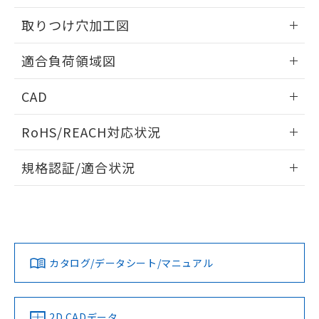
51物質の非含有証明書（当社基準）
の共同利用に関して"
の「1.共同利
※本証明書は発行日時点で非含有を証明す
取りつけ穴加工図
用者の範囲」に記載されている法人を
るもので、過去に遡って非含有を証明する
指します。
ものではありません。
情報更新：2026/05/21
適合負荷領域図
また、RoHS指令のフタル酸エステル類４
物質の対応では、対応完了までの期間は出
情報更新：2026/05/21
荷製品に未対応品が混在することから備考
CAD
欄に対応日を記載しておりました。
ログイン/会員登録いただくと、CADデータをダウンロー
既に当社にて対応品への在庫切替を完了
RoHS/REACH対応状況
ドすることができます。
していることから、特段のことがない限
り、2022年1月12日より割愛しておりま
情報更新：2026/7/29
規格認証/適合状況
す。
ログイン/会員登録
EU RoHS
注意事項・凡例
UL認証
CSA認証
CEマーキング
No
No
Yes
対応状況
対応予定月
※1
※2
ダウンロードデータをご利用いただく前に、以下を必ずお読
みください。
カタログ/データシート/マニュアル
対応済み
ソフトウェアの使用条件
LR型式承認
DNV型式承認
BV型式承認
KR型式承
（イギリス
（ノルウェー
（フランス
（韓国
船舶規格）
船舶規格）
船舶規格）
船舶規格
中国 RoHS
注意事項・凡例
2D CADデータ