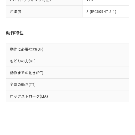
(PBDE) 1000ppm以下、フタル酸ビス(2-エチルヘキシ
○
一定数以上の在庫あり
ニル類) : 1000ppm、 PBDEs(ポリ臭化ジフェニルエーテ
当社は規制貨物を破棄する場合は、完
ル) (DEHP)(別名：DOP) 1000ppm以下、フタル酸ブチ
正式な納期状況および標準価格はお客
ル類) : 1000ppm、
ルベンジル（BBP） 1000ppm以下、フタル酸ジブチル
全に破砕するなど、違法に輸出されな
DBP(フタル酸ジブチル) : 1000ppm、 DIBP(フタル酸ジ
汚染度
3 (IEC60947-5-1)
様のお取引先、またはお客様担当のオ
（DBP） 1000ppm以下、フタル酸ジイソブチル
イソブチル) : 1000ppm、 BBP(フタル酸ブチルベンジ
△
一定数には満たないが在庫あり
いよう必要な手段を講じます。
ムロン制御機器販売店・当社販売員に
(DIBP) 1000ppm以下
ル) : 1000ppm、
当社は貴社製品を、核兵器、ミサイ
但し、RoHS指令で産業用監視および制御機器に対する
DEHP(フタル酸ビス(2-エチルヘキシル)) : 1000ppm
ご相談ください。
適用除外項目は除く。
ル、化学兵器、生物兵器またはその他
－
在庫なし(最新の在庫状況につ
オムロン制御機器販売店や当社販売拠
フタル酸エステル類の４物質については閾値を超える意
動作特性
武器並びにこれらの製造装置等に一切
いては、お客様のお取引先、ま
図的な使用がないことを確認しています。
点は「
販売ネットワーク
」をご確認
※2 環境保護使用期限
使用いたしません。
たはお客様担当のオムロン制御
ください。
当社は、貴社製品を第三者に販売する
機器販売店・当社販売員にご確
動作に必要な力(OF)
在庫状況および標準価格結果を当社の
※2 対応予定月
「ｅ」：有害物質（10物質）のすべてが基
場合は、上記1、2および3の内容を当
認ください)
事前の承諾なく第三者に漏洩または開
準値以下であることを示します。
該第三者に通知します。また当社は、
もどりの力(RF)
示しないようお願いします。
部品在庫の切り替え状況などにより、予定
「10」：通常の使用状況下において有害物
販売先および販売に係わる関係者が違
マイパーツ機能（部品リスト作成サー
空
受注生産機種、また在庫状況の
月が前後することがあります。
質が外部に漏えいし、環境に深刻な影響を
動作までの動き(PT)
法に輸出するおそれがある場合は、取
ビス）をご利用いただくには、I-Web
白
情報を公開していない機種
及ぼさない年数を意味します。
り引きをいたしません。
メンバーズにご登録されている必要が
全体の動き(TT)
「－」：未確認です。当社販売部門へお問
あります。
い合わせください。
お客様が当ウェブサイト上で当社にご
ロックストローク(LTA)
※3 非含有証明書ダウンロード
登録された部品リストについて、当社
および当社の共同利用者が、当社の製
下記の非含有証明書をダウンロードするこ
品・サービスに関するお客様との取
とができます。
合意する
キャンセル
引・商談に必要な範囲で利用すること
をご了承ください。
EU RoHS指令（10物質）の非含有証明書
※当社の共同利用者とは、
"個人情報