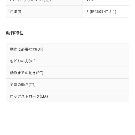
(PBDE) 1000ppm以下、フタル酸ビス(2-エチルヘキシ
○
一定数以上の在庫あり
ニル類) : 1000ppm、 PBDEs(ポリ臭化ジフェニルエーテ
当社は規制貨物を破棄する場合は、完
ル) (DEHP)(別名：DOP) 1000ppm以下、フタル酸ブチ
正式な納期状況および標準価格はお客
ル類) : 1000ppm、
ルベンジル（BBP） 1000ppm以下、フタル酸ジブチル
全に破砕するなど、違法に輸出されな
DBP(フタル酸ジブチル) : 1000ppm、 DIBP(フタル酸ジ
汚染度
3 (IEC60947-5-1)
様のお取引先、またはお客様担当のオ
（DBP） 1000ppm以下、フタル酸ジイソブチル
イソブチル) : 1000ppm、 BBP(フタル酸ブチルベンジ
△
一定数には満たないが在庫あり
いよう必要な手段を講じます。
ムロン制御機器販売店・当社販売員に
(DIBP) 1000ppm以下
ル) : 1000ppm、
当社は貴社製品を、核兵器、ミサイ
但し、RoHS指令で産業用監視および制御機器に対する
DEHP(フタル酸ビス(2-エチルヘキシル)) : 1000ppm
ご相談ください。
適用除外項目は除く。
ル、化学兵器、生物兵器またはその他
－
在庫なし(最新の在庫状況につ
オムロン制御機器販売店や当社販売拠
フタル酸エステル類の４物質については閾値を超える意
動作特性
武器並びにこれらの製造装置等に一切
いては、お客様のお取引先、ま
図的な使用がないことを確認しています。
点は「
販売ネットワーク
」をご確認
※2 環境保護使用期限
使用いたしません。
たはお客様担当のオムロン制御
ください。
当社は、貴社製品を第三者に販売する
機器販売店・当社販売員にご確
動作に必要な力(OF)
在庫状況および標準価格結果を当社の
※2 対応予定月
「ｅ」：有害物質（10物質）のすべてが基
場合は、上記1、2および3の内容を当
認ください)
事前の承諾なく第三者に漏洩または開
準値以下であることを示します。
該第三者に通知します。また当社は、
もどりの力(RF)
示しないようお願いします。
部品在庫の切り替え状況などにより、予定
「10」：通常の使用状況下において有害物
販売先および販売に係わる関係者が違
マイパーツ機能（部品リスト作成サー
空
受注生産機種、また在庫状況の
月が前後することがあります。
質が外部に漏えいし、環境に深刻な影響を
動作までの動き(PT)
法に輸出するおそれがある場合は、取
ビス）をご利用いただくには、I-Web
白
情報を公開していない機種
及ぼさない年数を意味します。
り引きをいたしません。
メンバーズにご登録されている必要が
全体の動き(TT)
「－」：未確認です。当社販売部門へお問
あります。
い合わせください。
お客様が当ウェブサイト上で当社にご
ロックストローク(LTA)
※3 非含有証明書ダウンロード
登録された部品リストについて、当社
および当社の共同利用者が、当社の製
下記の非含有証明書をダウンロードするこ
品・サービスに関するお客様との取
とができます。
合意する
キャンセル
引・商談に必要な範囲で利用すること
をご了承ください。
EU RoHS指令（10物質）の非含有証明書
※当社の共同利用者とは、
"個人情報