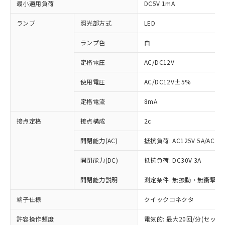
最小適用負荷
DC5V 1mA
ランプ
照光部方式
LED
ランプ色
白
定格電圧
AC/DC12V
使用電圧
AC/DC12V±5%
定格電流
8mA
接点定格
接点構成
2c
開閉能力(AC)
抵抗負荷: AC125V 5A/AC250
開閉能力(DC)
抵抗負荷: DC30V 3A
開閉能力説明
測定条件: 無振動・無衝撃状態
端子仕様
クイックコネクタ
※1 対応状況
許容操作頻度
電気的: 最大20回/分(セッ
対応済み：EU RoHS指令（10物質）の