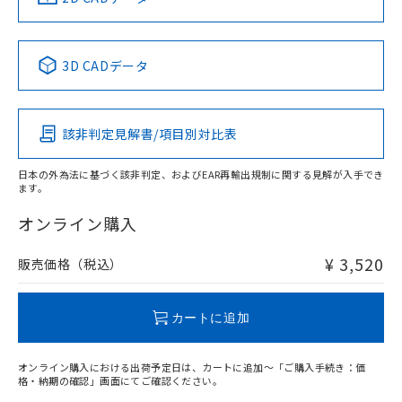
No
No
No
No
中国 RoHS表
※1 ※2
3D CADデータ
この製品の規格認証/適合状況ページへ
Pb
Hg
Cd
Cr(VI)
その他の認証はこちらのページからご検索ください
該非判定見解書/項目別対比表
O
O
O
O
日本の外為法に基づく該非判定、およびEAR再輸出規制に関する見解が入手でき
ます。
"対応済み"や非含有の記載がされた商品であっても、流通
在庫等で未対応品が混在する可能性があります。
オンライン購入
非含有品が必要な際は、弊社営業部門もしくは販売店へお
問い合わせください。
¥ 3,520
販売価格（税込）
この製品のRoHS/REACH対応状況ページへ
カートに追加
オンライン購入における出荷予定日は、カートに追加～「ご購入手続き：価
格・納期の確認」画面にてご確認ください。