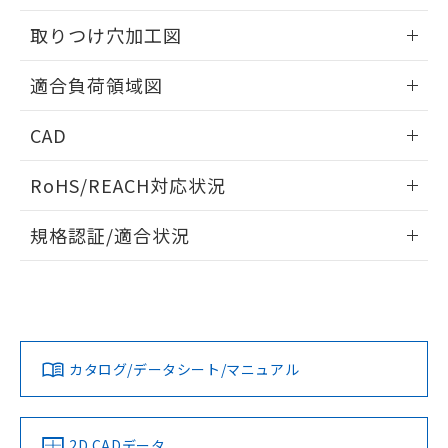
51物質の非含有証明書（当社基準）
の共同利用に関して"
の「1.共同利
※本証明書は発行日時点で非含有を証明す
取りつけ穴加工図
用者の範囲」に記載されている法人を
るもので、過去に遡って非含有を証明する
指します。
ものではありません。
情報更新：2026/05/21
適合負荷領域図
また、RoHS指令のフタル酸エステル類４
物質の対応では、対応完了までの期間は出
情報更新：2026/05/21
荷製品に未対応品が混在することから備考
CAD
欄に対応日を記載しておりました。
ログイン/会員登録いただくと、CADデータをダウンロー
既に当社にて対応品への在庫切替を完了
RoHS/REACH対応状況
ドすることができます。
していることから、特段のことがない限
り、2022年1月12日より割愛しておりま
情報更新：2026/7/29
規格認証/適合状況
す。
ログイン/会員登録
EU RoHS
注意事項・凡例
UL認証
CSA認証
CEマーキング
No
No
Yes
対応状況
対応予定月
※1
※2
ダウンロードデータをご利用いただく前に、以下を必ずお読
みください。
カタログ/データシート/マニュアル
対応済み
ソフトウェアの使用条件
LR型式承認
DNV型式承認
BV型式承認
KR型式承
（イギリス
（ノルウェー
（フランス
（韓国
船舶規格）
船舶規格）
船舶規格）
船舶規格
中国 RoHS
注意事項・凡例
2D CADデータ