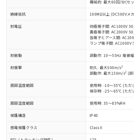
機械的: 最大60回/分(セッ
非含有に対応した製品が提供可能な商品で
す。
絶縁抵抗
100MΩ以上 (DC500Vメガ)
対応予定：EU RoHS指令（10物質）の非含
ご利用条件
有に対応した製品に切り替える予定のある
耐電圧
同極端子間: AC1000V 50/60
商品です。
異極端子間: AC2000V 50/60
対応予定なし：EU RoHS指令（10物質）の
各端子とアース間: AC2000V 5
以下の条件をお読みいただき、同意のうえ
ランプ端子間: AC1000V 50
非含有に非対応の商品で、対応品を出す予
ご利用ください。
定はありません。
耐振動
誤動作: 10～55Hz 複振幅 1
調査・確認中：EU RoHS指令（10物質）の
本サービスは、当社制御機器事業取扱
※1 中国RoHS○×表
非含有の対応状況を調査中または確認中の
商品の当社在庫状況および標準価格
2
耐衝撃
耐久: 最大500m/s
商品です。
2
誤動作: 最大150m/s
(誤動作
(税抜)を提供させていただくもので
「○」：最大均質材料含有率が中国RoHSの
非該当品：ライセンス料など無形物で、有
す。
基準値以下であることを示します。
害物質有無と関係のない商品です。
周囲温度範囲
使用時: -10～55℃ (ただ
当社制御機器事業取扱商品の中には、
「×」：最大均質材料含有率が中国RoHSの
仕入先様の事情により、非含有部品として
保存時: -25～65℃ (ただ
本サービスの対象外となる商品もある
基準値を超えていることを示します。
いたものが、含有品と判明した場合などや
当社は、これら貴社製品のうち、外国
ことをご了承ください。
「－」：未確認です。当社販売部門へお問
周囲湿度範囲
むを得ず変更することがあります。
使用時: 35～85%RH
為替および外国貿易法に定める商品
在庫状況および標準価格照会結果は、
い合わせください。
（以下｢規制貨物等」という）を輸出
記載している更新日時点での社内デー
保護構造
IP40
*EU RoHS指令（10物質）：
または国外への提供する場合は、日本
記
タに基づき作成されるものであり、閲
説明
鉛(Pb) 1000ppm以下、 水銀(Hg) 1000ppm以下、 カド
*中国RoHS10物質の基準値 (GB/T26572)：
国政府の輸出許可(または役務取引許
号
覧された時点での実際の在庫および標
ミウム(Cd) 100ppm以下、
Pb(鉛) :1000ppm、 Hg(水銀) : 1000ppm、 Cd(カドミウ
感電保護クラス
Class II
可)を取得するなどの必要な手続きを
六価クロム(Cr(Ⅵ)) 1000ppm以下、ポリ臭化ビフェニル
ム) : 100ppm、
準価格とは異なる場合があることをご
類(PBB) 1000ppm以下、ポリ臭化ジフェニルエーテル類
Cr(Ⅵ)(六価クロム) : 1000ppm、 PBBs(ポリ臭化ビフェ
とります。
了承ください。
PTI（トラッキング特性）
175