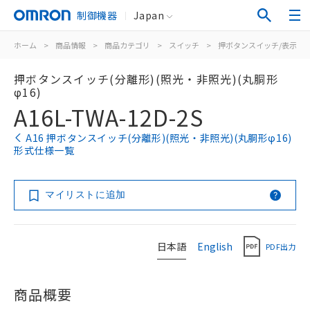
制御機器
Japan
ホーム
>
商品情報
>
商品カテゴリ
>
スイッチ
>
押ボタンスイッチ/表示灯
押ボタンスイッチ(分離形)(照光・非照光)(丸胴形
φ16)
A16L-TWA-12D-2S
A16 押ボタンスイッチ(分離形)(照光・非照光)(丸胴形φ16)
形式仕様一覧
マイリストに追加
日本語
English
PDF出力
商品概要