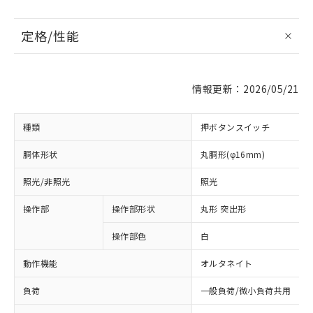
定格/性能
情報更新：2026/05/21
種類
押ボタンスイッチ
胴体形状
丸胴形(φ16mm)
照光/非照光
照光
操作部
操作部形状
丸形 突出形
操作部色
白
動作機能
オルタネイト
負荷
一般負荷/微小負荷共用