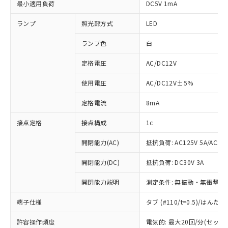
最小適用負荷
DC5V 1mA
ランプ
照光部方式
LED
ランプ色
白
定格電圧
AC/DC12V
使用電圧
AC/DC12V±5%
定格電流
8mA
接点定格
接点構成
1c
開閉能力(AC)
抵抗負荷: AC125V 5A/AC250
開閉能力(DC)
抵抗負荷: DC30V 3A
開閉能力説明
測定条件: 無振動・無衝撃状態
端子仕様
タブ (#110/t=0.5)/はん
※1 対応状況
許容操作頻度
電気的: 最大20回/分(セッ
対応済み：EU RoHS指令（10物質）の