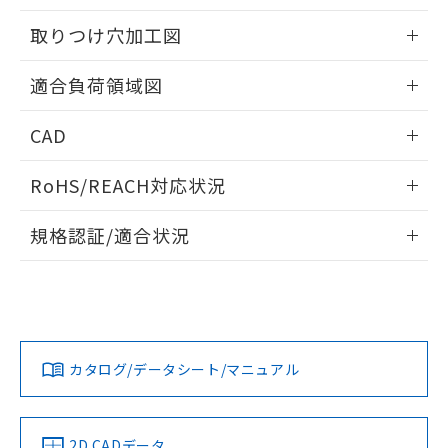
51物質の非含有証明書（当社基準）
の共同利用に関して"
の「1.共同利
※本証明書は発行日時点で非含有を証明す
取りつけ穴加工図
用者の範囲」に記載されている法人を
るもので、過去に遡って非含有を証明する
指します。
ものではありません。
情報更新：2026/05/21
適合負荷領域図
また、RoHS指令のフタル酸エステル類４
物質の対応では、対応完了までの期間は出
情報更新：2026/05/21
荷製品に未対応品が混在することから備考
CAD
欄に対応日を記載しておりました。
ログイン/会員登録いただくと、CADデータをダウンロー
既に当社にて対応品への在庫切替を完了
RoHS/REACH対応状況
ドすることができます。
していることから、特段のことがない限
り、2022年1月12日より割愛しておりま
情報更新：
規格認証/適合状況
す。
ログイン/会員登録
EU RoHS
注意事項・凡例
UL認証
CSA認証
CEマーキング
No
No
Yes
対応状況
対応予定月
※1
※2
ダウンロードデータをご利用いただく前に、以下を必ずお読
みください。
カタログ/データシート/マニュアル
対応済み
ソフトウェアの使用条件
LR型式承認
DNV型式承認
BV型式承認
KR型式承
（イギリス
（ノルウェー
（フランス
（韓国
船舶規格）
船舶規格）
船舶規格）
船舶規格
中国 RoHS
注意事項・凡例
2D CADデータ