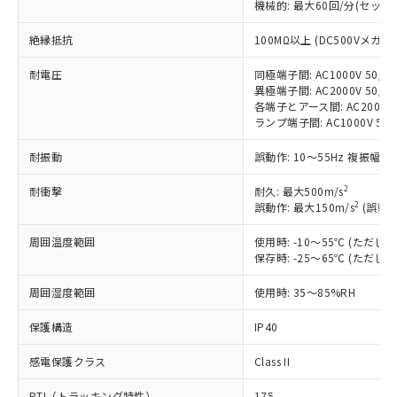
機械的: 最大60回/分(セッ
非含有に対応した製品が提供可能な商品で
す。
絶縁抵抗
100MΩ以上 (DC500Vメガ)
対応予定：EU RoHS指令（10物質）の非含
ご利用条件
有に対応した製品に切り替える予定のある
耐電圧
同極端子間: AC1000V 50/60
商品です。
異極端子間: AC2000V 50/60
対応予定なし：EU RoHS指令（10物質）の
各端子とアース間: AC2000V 5
以下の条件をお読みいただき、同意のうえ
ランプ端子間: AC1000V 50
非含有に非対応の商品で、対応品を出す予
ご利用ください。
定はありません。
耐振動
誤動作: 10～55Hz 複振幅 1
調査・確認中：EU RoHS指令（10物質）の
本サービスは、当社制御機器事業取扱
※1 中国RoHS○×表
非含有の対応状況を調査中または確認中の
商品の当社在庫状況および標準価格
2
耐衝撃
耐久: 最大500m/s
商品です。
2
誤動作: 最大150m/s
(誤動作
(税抜)を提供させていただくもので
「○」：最大均質材料含有率が中国RoHSの
非該当品：ライセンス料など無形物で、有
す。
基準値以下であることを示します。
害物質有無と関係のない商品です。
周囲温度範囲
使用時: -10～55℃ (ただ
当社制御機器事業取扱商品の中には、
「×」：最大均質材料含有率が中国RoHSの
仕入先様の事情により、非含有部品として
保存時: -25～65℃ (ただ
本サービスの対象外となる商品もある
基準値を超えていることを示します。
いたものが、含有品と判明した場合などや
当社は、これら貴社製品のうち、外国
ことをご了承ください。
「－」：未確認です。当社販売部門へお問
周囲湿度範囲
むを得ず変更することがあります。
使用時: 35～85%RH
為替および外国貿易法に定める商品
在庫状況および標準価格照会結果は、
い合わせください。
（以下｢規制貨物等」という）を輸出
記載している更新日時点での社内デー
保護構造
IP40
*EU RoHS指令（10物質）：
または国外への提供する場合は、日本
記
タに基づき作成されるものであり、閲
説明
鉛(Pb) 1000ppm以下、 水銀(Hg) 1000ppm以下、 カド
*中国RoHS10物質の基準値 (GB/T26572)：
国政府の輸出許可(または役務取引許
号
覧された時点での実際の在庫および標
ミウム(Cd) 100ppm以下、
Pb(鉛) :1000ppm、 Hg(水銀) : 1000ppm、 Cd(カドミウ
感電保護クラス
Class II
可)を取得するなどの必要な手続きを
六価クロム(Cr(Ⅵ)) 1000ppm以下、ポリ臭化ビフェニル
ム) : 100ppm、
準価格とは異なる場合があることをご
類(PBB) 1000ppm以下、ポリ臭化ジフェニルエーテル類
Cr(Ⅵ)(六価クロム) : 1000ppm、 PBBs(ポリ臭化ビフェ
とります。
了承ください。
PTI（トラッキング特性）
175