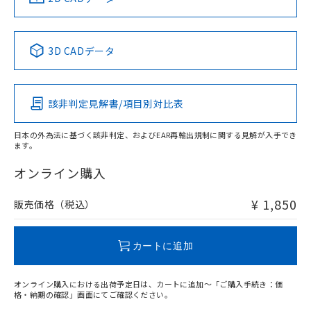
No
No
No
No
中国 RoHS表
※1 ※2
3D CADデータ
この製品の規格認証/適合状況ページへ
Pb
Hg
Cd
Cr(VI)
その他の認証はこちらのページからご検索ください
該非判定見解書/項目別対比表
O
O
O
O
日本の外為法に基づく該非判定、およびEAR再輸出規制に関する見解が入手でき
ます。
"対応済み"や非含有の記載がされた商品であっても、流通
在庫等で未対応品が混在する可能性があります。
オンライン購入
非含有品が必要な際は、弊社営業部門もしくは販売店へお
問い合わせください。
¥ 1,850
販売価格（税込）
この製品のRoHS/REACH対応状況ページへ
カートに追加
オンライン購入における出荷予定日は、カートに追加～「ご購入手続き：価
格・納期の確認」画面にてご確認ください。