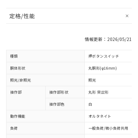
定格/性能
情報更新：2026/05/21
種類
押ボタンスイッチ
胴体形状
丸胴形(φ16mm)
照光/非照光
照光
操作部
操作部形状
丸形 突出形
操作部色
白
動作機能
オルタネイト
負荷
一般負荷/微小負荷共用