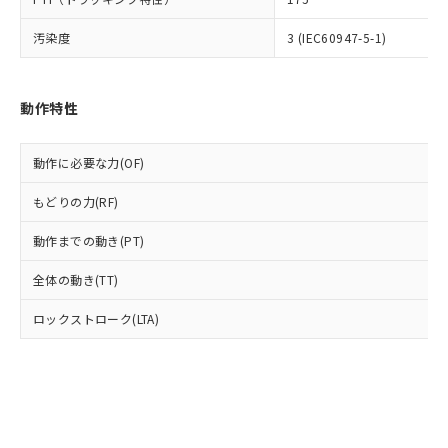
(PBDE) 1000ppm以下、フタル酸ビス(2-エチルヘキシ
○
一定数以上の在庫あり
ニル類) : 1000ppm、 PBDEs(ポリ臭化ジフェニルエーテ
当社は規制貨物を破棄する場合は、完
ル) (DEHP)(別名：DOP) 1000ppm以下、フタル酸ブチ
正式な納期状況および標準価格はお客
ル類) : 1000ppm、
ルベンジル（BBP） 1000ppm以下、フタル酸ジブチル
全に破砕するなど、違法に輸出されな
DBP(フタル酸ジブチル) : 1000ppm、 DIBP(フタル酸ジ
汚染度
3 (IEC60947-5-1)
様のお取引先、またはお客様担当のオ
（DBP） 1000ppm以下、フタル酸ジイソブチル
イソブチル) : 1000ppm、 BBP(フタル酸ブチルベンジ
△
一定数には満たないが在庫あり
いよう必要な手段を講じます。
ムロン制御機器販売店・当社販売員に
(DIBP) 1000ppm以下
ル) : 1000ppm、
当社は貴社製品を、核兵器、ミサイ
但し、RoHS指令で産業用監視および制御機器に対する
DEHP(フタル酸ビス(2-エチルヘキシル)) : 1000ppm
ご相談ください。
適用除外項目は除く。
ル、化学兵器、生物兵器またはその他
－
在庫なし(最新の在庫状況につ
オムロン制御機器販売店や当社販売拠
フタル酸エステル類の４物質については閾値を超える意
動作特性
武器並びにこれらの製造装置等に一切
いては、お客様のお取引先、ま
図的な使用がないことを確認しています。
点は「
販売ネットワーク
」をご確認
※2 環境保護使用期限
使用いたしません。
たはお客様担当のオムロン制御
ください。
当社は、貴社製品を第三者に販売する
機器販売店・当社販売員にご確
動作に必要な力(OF)
在庫状況および標準価格結果を当社の
※2 対応予定月
「ｅ」：有害物質（10物質）のすべてが基
場合は、上記1、2および3の内容を当
認ください)
事前の承諾なく第三者に漏洩または開
準値以下であることを示します。
該第三者に通知します。また当社は、
もどりの力(RF)
示しないようお願いします。
部品在庫の切り替え状況などにより、予定
「10」：通常の使用状況下において有害物
販売先および販売に係わる関係者が違
マイパーツ機能（部品リスト作成サー
空
受注生産機種、また在庫状況の
月が前後することがあります。
質が外部に漏えいし、環境に深刻な影響を
動作までの動き(PT)
法に輸出するおそれがある場合は、取
ビス）をご利用いただくには、I-Web
白
情報を公開していない機種
及ぼさない年数を意味します。
り引きをいたしません。
メンバーズにご登録されている必要が
全体の動き(TT)
「－」：未確認です。当社販売部門へお問
あります。
い合わせください。
お客様が当ウェブサイト上で当社にご
ロックストローク(LTA)
※3 非含有証明書ダウンロード
登録された部品リストについて、当社
および当社の共同利用者が、当社の製
下記の非含有証明書をダウンロードするこ
品・サービスに関するお客様との取
とができます。
合意する
キャンセル
引・商談に必要な範囲で利用すること
をご了承ください。
EU RoHS指令（10物質）の非含有証明書
※当社の共同利用者とは、
"個人情報