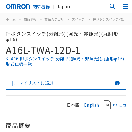
制御機器
Japan
ホーム
>
商品情報
>
商品カテゴリ
>
スイッチ
>
押ボタンスイッチ/表示灯
押ボタンスイッチ(分離形)(照光・非照光)(丸胴形
φ16)
A16L-TWA-12D-1
A16 押ボタンスイッチ(分離形)(照光・非照光)(丸胴形φ16)
形式仕様一覧
マイリストに追加
日本語
English
PDF出力
商品概要