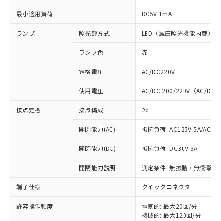
最小適用負荷
DC5V 1mA
ランプ
照光部方式
LED（減圧照光機能内蔵）
ランプ色
赤
定格電圧
AC/DC220V
使用電圧
AC/DC 200/220V（AC/DC 
接点定格
接点構成
2c
開閉能力(AC)
抵抗負荷: AC125V 5A/AC250
開閉能力(DC)
抵抗負荷: DC30V 3A
開閉能力説明
測定条件: 無振動・無衝撃状態
※1 対応状況
端子仕様
クイックコネクタ
対応済み：EU RoHS指令（10物質）の
非含有に対応した製品が提供可能な商品で
許容操作頻度
電気的: 最大20回/分
す。
機械的: 最大120回/分