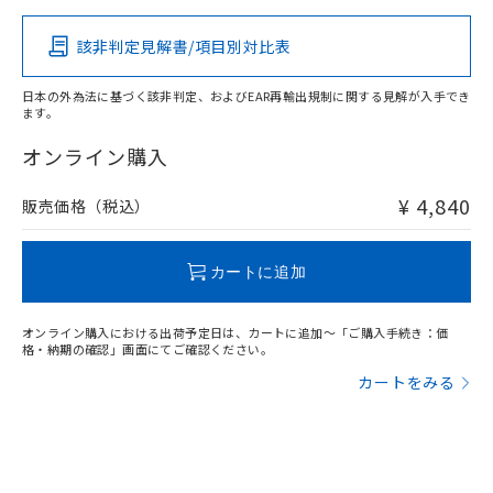
その他の認証はこちらのページからご検索ください
該非判定見解書/項目別対比表
X
O
O
O
日本の外為法に基づく該非判定、およびEAR再輸出規制に関する見解が入手でき
ます。
"対応済み"や非含有の記載がされた商品であっても、流通
在庫等で未対応品が混在する可能性があります。
オンライン購入
非含有品が必要な際は、弊社営業部門もしくは販売店へお
問い合わせください。
¥ 4,840
販売価格（税込）
この製品のRoHS/REACH対応状況ページへ
カートに追加
オンライン購入における出荷予定日は、カートに追加～「ご購入手続き：価
格・納期の確認」画面にてご確認ください。
カートをみる