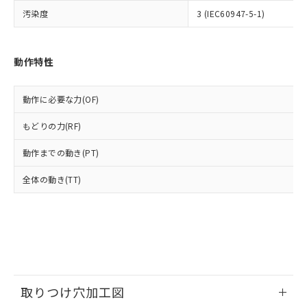
いよう必要な手段を講じます。
ムロン制御機器販売店・当社販売員に
(DIBP) 1000ppm以下
ル) : 1000ppm、
汚染度
3 (IEC60947-5-1)
当社は貴社製品を、核兵器、ミサイ
但し、RoHS指令で産業用監視および制御機器に対する
DEHP(フタル酸ビス(2-エチルヘキシル)) : 1000ppm
ご相談ください。
適用除外項目は除く。
ル、化学兵器、生物兵器またはその他
－
在庫なし(最新の在庫状況につ
オムロン制御機器販売店や当社販売拠
フタル酸エステル類の４物質については閾値を超える意
武器並びにこれらの製造装置等に一切
いては、お客様のお取引先、ま
図的な使用がないことを確認しています。
点は「
販売ネットワーク
」をご確認
※2 環境保護使用期限
使用いたしません。
たはお客様担当のオムロン制御
動作特性
ください。
当社は、貴社製品を第三者に販売する
機器販売店・当社販売員にご確
在庫状況および標準価格結果を当社の
※2 対応予定月
「ｅ」：有害物質（10物質）のすべてが基
場合は、上記1、2および3の内容を当
認ください)
事前の承諾なく第三者に漏洩または開
準値以下であることを示します。
動作に必要な力(OF)
該第三者に通知します。また当社は、
示しないようお願いします。
部品在庫の切り替え状況などにより、予定
「10」：通常の使用状況下において有害物
販売先および販売に係わる関係者が違
マイパーツ機能（部品リスト作成サー
空
受注生産機種、また在庫状況の
もどりの力(RF)
月が前後することがあります。
質が外部に漏えいし、環境に深刻な影響を
法に輸出するおそれがある場合は、取
ビス）をご利用いただくには、I-Web
白
情報を公開していない機種
及ぼさない年数を意味します。
り引きをいたしません。
メンバーズにご登録されている必要が
動作までの動き(PT)
「－」：未確認です。当社販売部門へお問
あります。
い合わせください。
お客様が当ウェブサイト上で当社にご
全体の動き(TT)
※3 非含有証明書ダウンロード
登録された部品リストについて、当社
および当社の共同利用者が、当社の製
下記の非含有証明書をダウンロードするこ
品・サービスに関するお客様との取
とができます。
合意する
キャンセル
引・商談に必要な範囲で利用すること
をご了承ください。
EU RoHS指令（10物質）の非含有証明書
※当社の共同利用者とは、
"個人情報
51物質の非含有証明書（当社基準）
の共同利用に関して"
の「1.共同利
※本証明書は発行日時点で非含有を証明す
取りつけ穴加工図
用者の範囲」に記載されている法人を
るもので、過去に遡って非含有を証明する