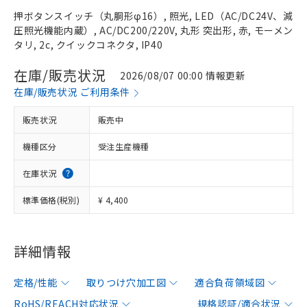
押ボタンスイッチ（丸胴形φ16）, 照光, LED（AC/DC24V、減
圧照光機能内蔵）, AC/DC200/220V, 丸形 突出形, 赤, モーメン
タリ, 2c, クイックコネクタ, IP40
在庫/販売状況
2026/08/07 00:00 情報更新
在庫/販売状況 ご利用条件
販売状況
販売中
機種区分
受注生産機種
在庫状況
標準価格(税別)
¥ 4,400
詳細情報
定格/性能
取りつけ穴加工図
適合負荷領域図
RoHS/REACH対応状況
規格認証/適合状況