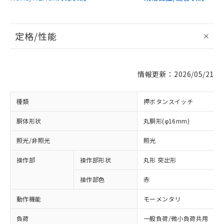
定格/性能
情報更新：2026/05/21
種類
押ボタンスイッチ
胴体形状
丸胴形(φ16mm)
照光/非照光
照光
操作部
操作部形状
丸形 突出形
操作部色
赤
動作機能
モーメンタリ
負荷
一般負荷/微小負荷共用