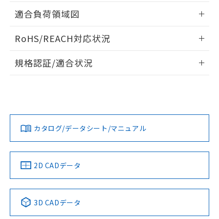
指します。
ものではありません。
情報更新：2026/05/21
適合負荷領域図
また、RoHS指令のフタル酸エステル類４
物質の対応では、対応完了までの期間は出
情報更新：2026/05/21
RoHS/REACH対応状況
荷製品に未対応品が混在することから備考
欄に対応日を記載しておりました。
情報更新：2026/7/29
既に当社にて対応品への在庫切替を完了
規格認証/適合状況
していることから、特段のことがない限
EU RoHS
注意事項・凡例
り、2022年1月12日より割愛しておりま
UL認証
CSA認証
CEマーキング
す。
No
No
Yes
対応状況
対応予定月
※1
※2
カタログ/データシート/マニュアル
対応済み
LR型式承認
DNV型式承認
BV型式承認
KR型式承
（イギリス
（ノルウェー
（フランス
（韓国
船舶規格）
船舶規格）
船舶規格）
船舶規格
中国 RoHS
注意事項・凡例
2D CADデータ
No
No
No
No
中国 RoHS表
※1 ※2
3D CADデータ
この製品の規格認証/適合状況ページへ
Pb
Hg
Cd
Cr(VI)