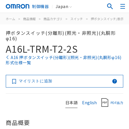
制御機器
Japan
ホーム
>
商品情報
>
商品カテゴリ
>
スイッチ
>
押ボタンスイッチ/表示灯
押ボタンスイッチ(分離形)(照光・非照光)(丸胴形
φ16)
A16L-TRM-T2-2S
A16 押ボタンスイッチ(分離形)(照光・非照光)(丸胴形φ16)
形式仕様一覧
マイリストに追加
日本語
English
PDF出力
商品概要