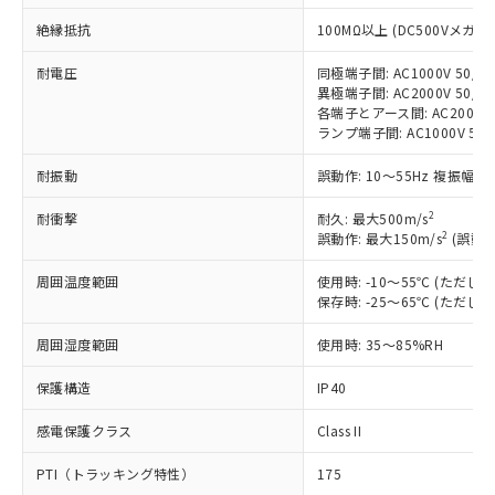
対応予定：EU RoHS指令（10物質）の非含
ご利用条件
有に対応した製品に切り替える予定のある
絶縁抵抗
100MΩ以上 (DC500Vメガ)
商品です。
耐電圧
同極端子間: AC1000V 50/60
対応予定なし：EU RoHS指令（10物質）の
以下の条件をお読みいただき、同意のうえ
異極端子間: AC2000V 50/60
非含有に非対応の商品で、対応品を出す予
各端子とアース間: AC2000V 5
ご利用ください。
定はありません。
ランプ端子間: AC1000V 50
調査・確認中：EU RoHS指令（10物質）の
本サービスは、当社制御機器事業取扱
※1 中国RoHS○×表
非含有の対応状況を調査中または確認中の
耐振動
誤動作: 10～55Hz 複振幅 1
商品の当社在庫状況および標準価格
商品です。
(税抜)を提供させていただくもので
「○」：最大均質材料含有率が中国RoHSの
非該当品：ライセンス料など無形物で、有
2
耐衝撃
耐久: 最大500m/s
す。
基準値以下であることを示します。
害物質有無と関係のない商品です。
2
誤動作: 最大150m/s
(誤動作
当社制御機器事業取扱商品の中には、
「×」：最大均質材料含有率が中国RoHSの
仕入先様の事情により、非含有部品として
本サービスの対象外となる商品もある
基準値を超えていることを示します。
周囲温度範囲
使用時: -10～55℃ (ただ
いたものが、含有品と判明した場合などや
当社は、これら貴社製品のうち、外国
ことをご了承ください。
保存時: -25～65℃ (ただ
「－」：未確認です。当社販売部門へお問
むを得ず変更することがあります。
為替および外国貿易法に定める商品
在庫状況および標準価格照会結果は、
い合わせください。
（以下｢規制貨物等」という）を輸出
記載している更新日時点での社内デー
周囲湿度範囲
使用時: 35～85%RH
*EU RoHS指令（10物質）：
または国外への提供する場合は、日本
記
タに基づき作成されるものであり、閲
説明
鉛(Pb) 1000ppm以下、 水銀(Hg) 1000ppm以下、 カド
*中国RoHS10物質の基準値 (GB/T26572)：
国政府の輸出許可(または役務取引許
号
覧された時点での実際の在庫および標
ミウム(Cd) 100ppm以下、
保護構造
IP40
Pb(鉛) :1000ppm、 Hg(水銀) : 1000ppm、 Cd(カドミウ
可)を取得するなどの必要な手続きを
六価クロム(Cr(Ⅵ)) 1000ppm以下、ポリ臭化ビフェニル
ム) : 100ppm、
準価格とは異なる場合があることをご
類(PBB) 1000ppm以下、ポリ臭化ジフェニルエーテル類
Cr(Ⅵ)(六価クロム) : 1000ppm、 PBBs(ポリ臭化ビフェ
とります。
感電保護クラス
Class II
了承ください。
(PBDE) 1000ppm以下、フタル酸ビス(2-エチルヘキシ
○
一定数以上の在庫あり
ニル類) : 1000ppm、 PBDEs(ポリ臭化ジフェニルエーテ
当社は規制貨物を破棄する場合は、完
ル) (DEHP)(別名：DOP) 1000ppm以下、フタル酸ブチ
正式な納期状況および標準価格はお客
ル類) : 1000ppm、
ルベンジル（BBP） 1000ppm以下、フタル酸ジブチル
全に破砕するなど、違法に輸出されな
DBP(フタル酸ジブチル) : 1000ppm、 DIBP(フタル酸ジ
PTI（トラッキング特性）
175
様のお取引先、またはお客様担当のオ
（DBP） 1000ppm以下、フタル酸ジイソブチル
イソブチル) : 1000ppm、 BBP(フタル酸ブチルベンジ
△
一定数には満たないが在庫あり