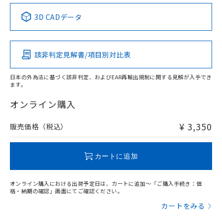
中国 RoHS表
※1 ※2
3D CADデータ
この製品の規格認証/適合状況ページへ
Pb
Hg
Cd
Cr(VI)
その他の認証はこちらのページからご検索ください
該非判定見解書/項目別対比表
O
O
O
O
日本の外為法に基づく該非判定、およびEAR再輸出規制に関する見解が入手でき
ます。
"対応済み"や非含有の記載がされた商品であっても、流通
在庫等で未対応品が混在する可能性があります。
オンライン購入
非含有品が必要な際は、弊社営業部門もしくは販売店へお
問い合わせください。
¥ 3,350
販売価格（税込）
この製品のRoHS/REACH対応状況ページへ
カートに追加
オンライン購入における出荷予定日は、カートに追加～「ご購入手続き：価
格・納期の確認」画面にてご確認ください。
カートをみる