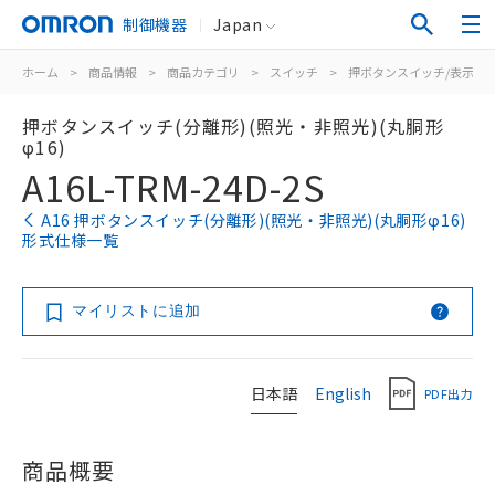
制御機器
Japan
ホーム
>
商品情報
>
商品カテゴリ
>
スイッチ
>
押ボタンスイッチ/表示灯
押ボタンスイッチ(分離形)(照光・非照光)(丸胴形
φ16)
A16L-TRM-24D-2S
A16 押ボタンスイッチ(分離形)(照光・非照光)(丸胴形φ16)
形式仕様一覧
マイリストに追加
日本語
English
PDF出力
商品概要