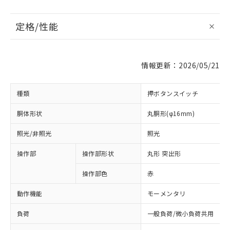
定格/性能
情報更新：2026/05/21
種類
押ボタンスイッチ
胴体形状
丸胴形(φ16mm)
照光/非照光
照光
操作部
操作部形状
丸形 突出形
操作部色
赤
動作機能
モーメンタリ
負荷
一般負荷/微小負荷共用