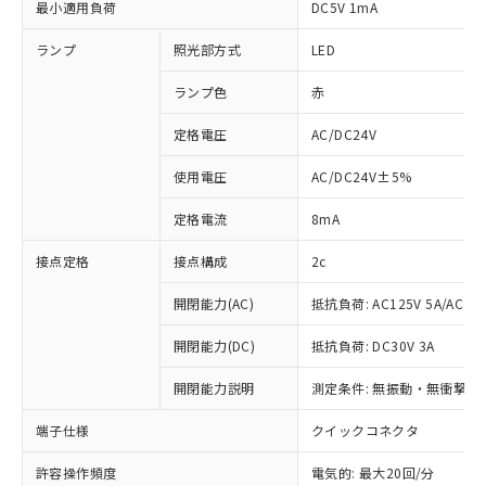
最小適用負荷
DC5V 1mA
ランプ
照光部方式
LED
ランプ色
赤
定格電圧
AC/DC24V
使用電圧
AC/DC24V±5%
定格電流
8mA
接点定格
接点構成
2c
開閉能力(AC)
抵抗負荷: AC125V 5A/AC250
開閉能力(DC)
抵抗負荷: DC30V 3A
開閉能力説明
測定条件: 無振動・無衝撃状態
※1 対応状況
端子仕様
クイックコネクタ
対応済み：EU RoHS指令（10物質）の
許容操作頻度
電気的: 最大20回/分
非含有に対応した製品が提供可能な商品で