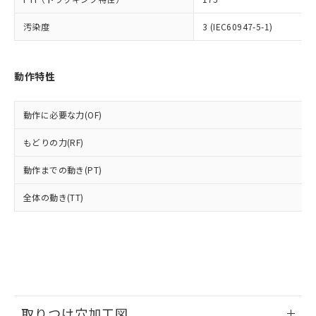
ルベンジル（BBP） 1000ppm以下、フタル酸ジブチル
全に破砕するなど、違法に輸出されな
DBP(フタル酸ジブチル) : 1000ppm、 DIBP(フタル酸ジ
様のお取引先、またはお客様担当のオ
（DBP） 1000ppm以下、フタル酸ジイソブチル
イソブチル) : 1000ppm、 BBP(フタル酸ブチルベンジ
△
一定数には満たないが在庫あり
いよう必要な手段を講じます。
汚染度
3 (IEC60947-5-1)
ムロン制御機器販売店・当社販売員に
(DIBP) 1000ppm以下
ル) : 1000ppm、
当社は貴社製品を、核兵器、ミサイ
但し、RoHS指令で産業用監視および制御機器に対する
DEHP(フタル酸ビス(2-エチルヘキシル)) : 1000ppm
ご相談ください。
適用除外項目は除く。
ル、化学兵器、生物兵器またはその他
－
在庫なし(最新の在庫状況につ
オムロン制御機器販売店や当社販売拠
フタル酸エステル類の４物質については閾値を超える意
武器並びにこれらの製造装置等に一切
いては、お客様のお取引先、ま
図的な使用がないことを確認しています。
点は「
販売ネットワーク
」をご確認
動作特性
※2 環境保護使用期限
使用いたしません。
たはお客様担当のオムロン制御
ください。
当社は、貴社製品を第三者に販売する
機器販売店・当社販売員にご確
在庫状況および標準価格結果を当社の
※2 対応予定月
「ｅ」：有害物質（10物質）のすべてが基
場合は、上記1、2および3の内容を当
動作に必要な力(OF)
認ください)
事前の承諾なく第三者に漏洩または開
準値以下であることを示します。
該第三者に通知します。また当社は、
示しないようお願いします。
部品在庫の切り替え状況などにより、予定
「10」：通常の使用状況下において有害物
もどりの力(RF)
販売先および販売に係わる関係者が違
マイパーツ機能（部品リスト作成サー
空
受注生産機種、また在庫状況の
月が前後することがあります。
質が外部に漏えいし、環境に深刻な影響を
法に輸出するおそれがある場合は、取
ビス）をご利用いただくには、I-Web
白
情報を公開していない機種
動作までの動き(PT)
及ぼさない年数を意味します。
り引きをいたしません。
メンバーズにご登録されている必要が
「－」：未確認です。当社販売部門へお問
あります。
全体の動き(TT)
い合わせください。
お客様が当ウェブサイト上で当社にご
※3 非含有証明書ダウンロード
登録された部品リストについて、当社
および当社の共同利用者が、当社の製
下記の非含有証明書をダウンロードするこ
品・サービスに関するお客様との取
とができます。
合意する
キャンセル
引・商談に必要な範囲で利用すること
をご了承ください。
EU RoHS指令（10物質）の非含有証明書
※当社の共同利用者とは、
"個人情報
51物質の非含有証明書（当社基準）
の共同利用に関して"
の「1.共同利
取りつけ穴加工図