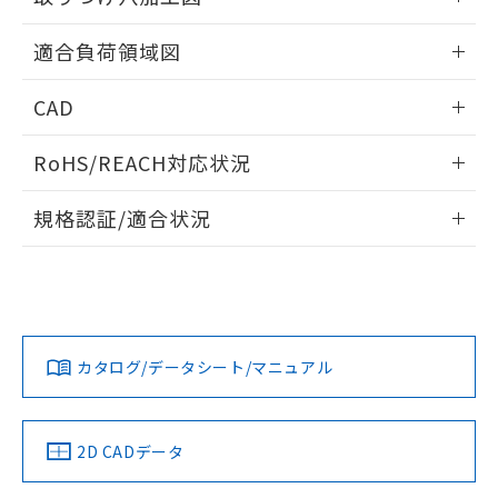
※本証明書は発行日時点で非含有を証明す
用者の範囲」に記載されている法人を
るもので、過去に遡って非含有を証明する
情報更新：2026/05/21
指します。
適合負荷領域図
ものではありません。
また、RoHS指令のフタル酸エステル類４
情報更新：2026/05/21
物質の対応では、対応完了までの期間は出
CAD
荷製品に未対応品が混在することから備考
欄に対応日を記載しておりました。
ログイン/会員登録いただくと、CADデータをダウンロー
RoHS/REACH対応状況
既に当社にて対応品への在庫切替を完了
ドすることができます。
していることから、特段のことがない限
情報更新：2026/7/29
規格認証/適合状況
り、2022年1月12日より割愛しておりま
す。
ログイン/会員登録
EU RoHS
注意事項・凡例
UL認証
CSA認証
CEマーキング
No
No
Yes
対応状況
対応予定月
※1
※2
ダウンロードデータをご利用いただく前に、以下を必ずお読
みください。
カタログ/データシート/マニュアル
対応済み
ソフトウェアの使用条件
LR型式承認
DNV型式承認
BV型式承認
KR型式承
（イギリス
（ノルウェー
（フランス
（韓国
船舶規格）
船舶規格）
船舶規格）
船舶規格
中国 RoHS
注意事項・凡例
2D CADデータ
No
No
No
No