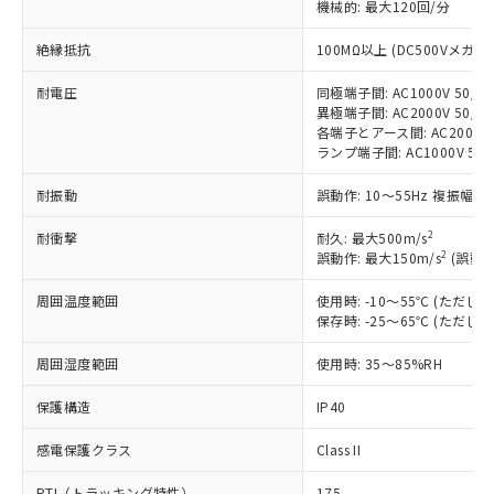
機械的: 最大120回/分
す。
対応予定：EU RoHS指令（10物質）の非含
絶縁抵抗
100MΩ以上 (DC500Vメガ)
ご利用条件
有に対応した製品に切り替える予定のある
商品です。
耐電圧
同極端子間: AC1000V 50/60
対応予定なし：EU RoHS指令（10物質）の
異極端子間: AC2000V 50/60
以下の条件をお読みいただき、同意のうえ
各端子とアース間: AC2000V 5
非含有に非対応の商品で、対応品を出す予
ご利用ください。
ランプ端子間: AC1000V 50
定はありません。
調査・確認中：EU RoHS指令（10物質）の
本サービスは、当社制御機器事業取扱
耐振動
誤動作: 10～55Hz 複振幅 1
※1 中国RoHS○×表
非含有の対応状況を調査中または確認中の
商品の当社在庫状況および標準価格
商品です。
2
(税抜)を提供させていただくもので
耐衝撃
耐久: 最大500m/s
「○」：最大均質材料含有率が中国RoHSの
非該当品：ライセンス料など無形物で、有
2
誤動作: 最大150m/s
(誤動作
す。
基準値以下であることを示します。
害物質有無と関係のない商品です。
当社制御機器事業取扱商品の中には、
「×」：最大均質材料含有率が中国RoHSの
仕入先様の事情により、非含有部品として
周囲温度範囲
使用時: -10～55℃ (ただ
本サービスの対象外となる商品もある
基準値を超えていることを示します。
いたものが、含有品と判明した場合などや
保存時: -25～65℃ (ただ
当社は、これら貴社製品のうち、外国
ことをご了承ください。
「－」：未確認です。当社販売部門へお問
むを得ず変更することがあります。
為替および外国貿易法に定める商品
在庫状況および標準価格照会結果は、
い合わせください。
周囲湿度範囲
使用時: 35～85%RH
（以下｢規制貨物等」という）を輸出
記載している更新日時点での社内デー
*EU RoHS指令（10物質）：
または国外への提供する場合は、日本
記
タに基づき作成されるものであり、閲
説明
保護構造
IP40
鉛(Pb) 1000ppm以下、 水銀(Hg) 1000ppm以下、 カド
*中国RoHS10物質の基準値 (GB/T26572)：
国政府の輸出許可(または役務取引許
号
覧された時点での実際の在庫および標
ミウム(Cd) 100ppm以下、
Pb(鉛) :1000ppm、 Hg(水銀) : 1000ppm、 Cd(カドミウ
可)を取得するなどの必要な手続きを
六価クロム(Cr(Ⅵ)) 1000ppm以下、ポリ臭化ビフェニル
ム) : 100ppm、
準価格とは異なる場合があることをご
感電保護クラス
Class II
類(PBB) 1000ppm以下、ポリ臭化ジフェニルエーテル類
Cr(Ⅵ)(六価クロム) : 1000ppm、 PBBs(ポリ臭化ビフェ
とります。
了承ください。
(PBDE) 1000ppm以下、フタル酸ビス(2-エチルヘキシ
○
一定数以上の在庫あり
ニル類) : 1000ppm、 PBDEs(ポリ臭化ジフェニルエーテ
当社は規制貨物を破棄する場合は、完
ル) (DEHP)(別名：DOP) 1000ppm以下、フタル酸ブチ
正式な納期状況および標準価格はお客
PTI（トラッキング特性）
175
ル類) : 1000ppm、