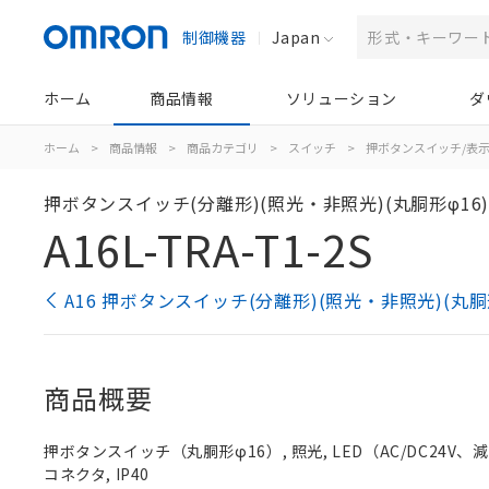
制御機器
Japan
ホーム
商品情報
ソリューション
ダ
ホーム
>
商品情報
>
商品カテゴリ
>
スイッチ
>
押ボタンスイッチ/表
押ボタンスイッチ(分離形)(照光・非照光)(丸胴形φ16
A16L-TRA-T1-2S
A16 押ボタンスイッチ(分離形)(照光・非照光)(丸胴
商品概要
押ボタンスイッチ（丸胴形φ16）, 照光, LED（AC/DC24V、減圧照
コネクタ, IP40