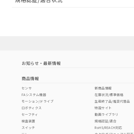
EU RoHS
注意事項・凡例
UL認証
CSA認証
CEマーキング
No
No
Yes
対応状況
対応予定月
※1
※2
対応済み
LR型式承認
DNV型式承認
BV型式承認
KR
（イギリス
（ノルウェー
（フランス
（
お知らせ・最新情報
中国 RoHS
注意事項・凡例
船舶規格）
船舶規格）
船舶規格）
船
商品情報
No
No
No
No
中国 RoHS表
※1 ※2
センサ
新商品情報
FAシステム機器
在庫状況/標準価格
Pb
Hg
Cd
Cr(V
モーション/ドライブ
生産終了品/推奨代替品
ロボティクス
特設サイト
セーフティ
動画ライブラリ
検査装置
規格認証/適合
X
O
O
O
スイッチ
RoHS/REACH対応