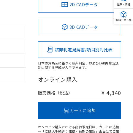
2D CADデータ
在庫・価格
無料テスト機
3D CADデータ
該非判定見解書/項目別対比表
日本の外為法に基づく該非判定、およびEAR再輸出規
制に関する見解が入手できます。
オンライン購入
¥ 4,340
販売価格（税込）
カートに追加
オンライン購入における出荷予定日は、カートに追加
～「ご購入手続き：価格・納期の確認」画面にてご確