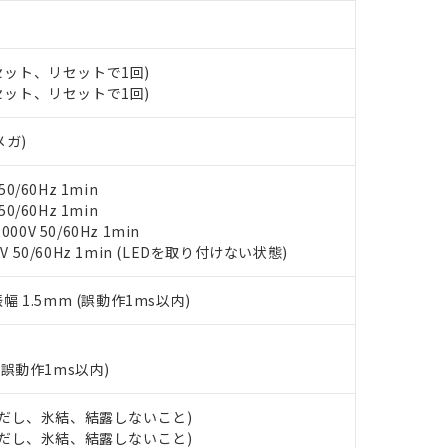
材料含有率が中国RoHSの基準値以下であることを示します。
材料含有率が中国RoHSの基準値を超えていることを示します。
、当社制御機器事業取扱商品の当社在庫状況および標準価格(税抜)
ら貴社製品のうち、外国為替および外国貿易法に定める商品（以下｢
質）：
す。当社販売部門へお問い合わせください。
 水銀(Hg) 1000ppm以下、 カドミウム(Cd) 100ppm以下、
たは国外への提供する場合は、日本国政府の輸出許可(または役務取
000ppm以下、ポリ臭化ビフェニル類(PBB) 1000ppm以下、ポリ臭化ジフェニルエーテル類(P
(セット、リセットで1回)
事業取扱商品の中には、本サービスの対象外となる商品もあること
手続きをとります。
キシル) (DEHP)(別名：DOP) 1000ppm以下、フタル酸ブチルベンジル（BBP） 100
(GB/T26572)：
(セット、リセットで1回)
以下、フタル酸ジイソブチル (DIBP) 1000ppm以下
び標準価格照会結果は、記載している更新日時点での社内データに
物を破棄する場合は、完全に破砕するなど、違法に輸出されないよ
(水銀) : 1000ppm、 Cd(カドミウム) : 100ppm、
業用監視および制御機器に対する適用除外項目は除く。
覧された時点での実際の在庫および標準価格とは異なる場合がある
1000ppm、 PBBs(ポリ臭化ビフェニル類) : 1000ppm、 PBDEs(ポリ臭化ジフェニルエーテル類
物質については閾値を超える意図的な使用がないことを確認しています。
上の在庫あり
 1000ppm、 DIBP(フタル酸ジイソブチル) : 1000ppm、 BBP(フタル酸ブチルベンジル) :
品を、核兵器、ミサイル、化学兵器、生物兵器またはその他武器並
メガ)
チルヘキシル)) : 1000ppm
況および標準価格はお客様のお取引先、またはお客様担当のオムロ
用いたしません。
ご相談ください。
は満たないが在庫あり
製品を第三者に販売する場合は、上記1、2および3の内容を当該第
0/60Hz 1min
機器販売店や当社販売拠点は「
販売ネットワーク
」をご確認くだ
販売先および販売に係わる関係者が違法に輸出するおそれがある場
用期限
0/60Hz 1min
び標準価格結果を当社の事前の承諾なく第三者に漏洩または開示し
え状況などにより、予定月が前後することがあります。
(最新の在庫状況については、お客様のお取引先、またはお客様担当
0V 50/60Hz 1min
（10物質）のすべてが基準値以下であることを示します。
店・当社販売員にご確認ください)
V 50/60Hz 1min (LEDを取り付けない状態)
能（部品リスト作成サービス）をご利用いただくには、I-Webメン
使用状況下において有害物質が外部に漏えいし、環境に深刻な影響を
あります。
機種、また在庫状況の情報を公開していない機種
振幅 1.5mm (誤動作1ms以内)
ェブサイト上で当社にご登録された部品リストについて、当社およ
書ダウンロード
す。当社販売部門へお問い合わせください。
品・サービスに関するお客様との取引・商談に必要な範囲で利用す
合意する
キャンセル
書をダウンロードすることができます。
(誤動作1ms以内)
利用者とは、
"個人情報の共同利用に関して"
の「1.共同利用者の
します。
10物質）の非含有証明書
明書（当社基準）
 (ただし、氷結、結露しないこと)
日時点で非含有を証明するもので、過去に遡って非含有を証明するも
 (ただし、氷結、結露しないこと)