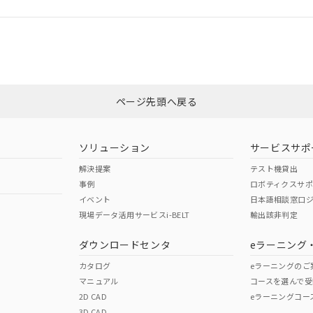
CCC認証
電波法
Yes
N/A
非含有証明書
※3
ページ先頭へ戻る
ダウンロードはこちら
型式承認
NK型式承認
ABS型式承認
韓国
（日本
（アメリカ
ソリューション
サービスサポ
舶規格）
船舶規格）
船舶規格）
解決提案
テスト機貸出
事例
ロボティクスサ
No
No
イベント
日本語相談窓口
現場データ活用サービスi-BELT
輸出該非判定
I)
PBBs
PBDEs
DBP
ダウンロードセンタ
eラーニング
この製品の規格認証/適合
その他の認証はこちらのページからご
カタログ
eラーニングのご
マニュアル
コースを選んで受
O
O
O
2D CAD
eラーニングコー
3D CAD