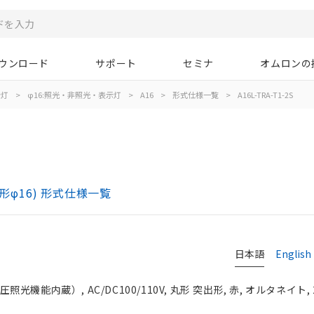
ウンロード
サポート
セミナ
オムロンの
示灯
>
φ16:照光・非照光・表示灯
>
A16
>
形式仕様一覧
>
A16L-TRA-T1-2S
)
形φ16) 形式仕様一覧
日本語
English
光機能内蔵）, AC/DC100/110V, 丸形 突出形, 赤, オルタネイト, 