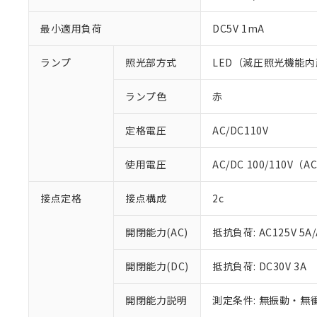
最小適用負荷
DC5V 1mA
ランプ
照光部方式
LED（減圧照光機能内
ランプ色
赤
定格電圧
AC/DC110V
使用電圧
AC/DC 100/110V（A
※1 対応状況
接点定格
接点構成
2c
対応済み：EU
開閉能力(AC)
抵抗負荷: AC125V 5A/
対応予定：EU R
対応予定なし：EU
開閉能力(DC)
抵抗負荷: DC30V 3A
調査・確認中：EU
ご利用条件
非該当品：ライセ
※1 中国RoHS
仕入先様の事情に
開閉能力説明
測定条件: 無振動・無衝
があります。
以下の条件をお読