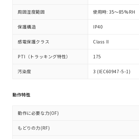
また、RoHS指
混在することから
周囲湿度範囲
使用時: 35～85%RH
既に当社にて対応
り割愛しておりま
保護構造
IP40
感電保護クラス
Class II
PTI（トラッキング特性）
175
汚染度
3 (IEC60947-5-1)
動作特性
動作に必要な力(OF)
もどりの力(RF)