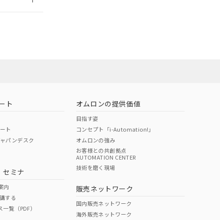
ート
オムロンの提供価値
目指す姿
ポート
コンセプト「i-Automation!」
ジャパンデスク
オムロンの強み
お客様との共創拠点
AUTOMATION CENTER
DIBP
BBP
DEHP
環境保護
技術を磨く現場
・セミナ
状況ページへ
使用期限
検索ください
案内
販売ネットワーク
講する
O
O
O
10
国内販売ネットワーク
ス一覧（PDF）
海外販売ネットワーク