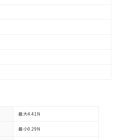
令のフタル酸エステル類４物質の対応では、対応完了までの期間は出
備考欄に対応日を記載しておりました。
品への在庫切替を完了していることから、特段のことがない限り、20
す。
最大4.41N
最小0.29N