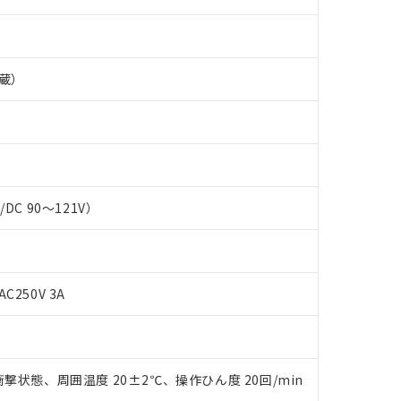
蔵）
C/DC 90～121V）
 RoHS指令（10物質）の非含有に対応した製品が提供可能な商品です
AC250V 3A
oHS指令（10物質）の非含有に対応した製品に切り替える予定のある
 RoHS指令（10物質）の非含有に非対応の商品で、対応品を出す予
 RoHS指令（10物質）の非含有の対応状況を調査中または確認中の
ンス料など無形物で、有害物質有無と関係のない商品です。
○×表
より、非含有部品としていたものが、含有品と判明した場合などやむ
撃状態、周囲温度 20±2℃、操作ひん度 20回/min
みいただき、同意のうえご利用ください。