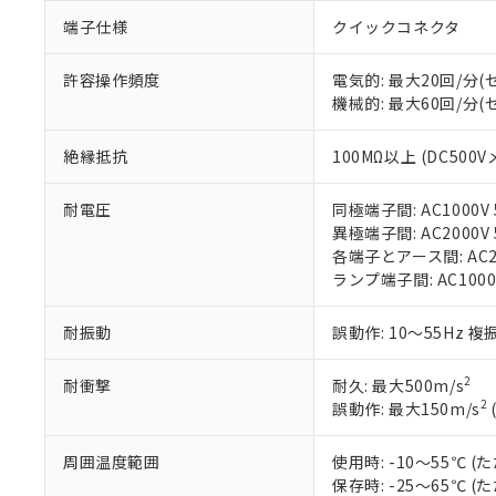
「○」：最大均質
端子仕様
クイックコネクタ
「×」：最大均質
本サービスは
当社は、これ
*EU RoHS指令（10物
「－」：未確認で
鉛(Pb) 1000ppm以下、
くものです。
う）を輸出ま
記
説明
六価クロム(Cr(Ⅵ)) 1
許容操作頻度
電気的: 最大20回/分
当社制御機器
などの必要な
フタル酸ビス(2-エチルヘ
号
*中国RoHS10物質の基準値 
機械的: 最大60回/分
ル（DBP） 1000ppm
在庫状況およ
当社は規制貨
Pb(鉛) :1000ppm、 Hg
但し、RoHS指令で産
のであり、閲
ます。
Cr(Ⅵ)(六価クロム) : 
フタル酸エステル類の４
○
一定数以
DBP(フタル酸ジブチル) :
い。
当社は貴社製
絶縁抵抗
100MΩ以上 (DC500V
DEHP(フタル酸ビス(2-エ
正式な納期状
置等に一切使
当社販売員に
※2 対応予定月
△
一定数に
当社は、貴社
耐電圧
同極端子間: AC1000V 5
オムロン制御
また当社は、
※2 環境保護使
異極端子間: AC2000V 5
在庫状況およ
部品在庫の切り替
たしません。
－
在庫なし
各端子とアース間: AC200
す。
「ｅ」：有害物質
機器販売
ランプ端子間: AC1000
マイパーツ機
「10」：通常の
ている必要が
味します。
空
受注生産
耐振動
誤動作: 10～55Hz 複
お客様が当ウ
※3 非含有証明
「－」：未確認で
白
が、当社の製
2
耐衝撃
耐久: 最大500m/s
さい。
下記の非含有証明
2
誤動作: 最大150m/s
※当社の共同
いる法人を指
EU RoHS指令（
51物質の非含有証
周囲温度範囲
使用時: -10～55℃
※本証明書は発行
保存時: -25～65℃