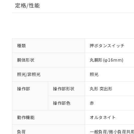
定格/性能
種類
押ボタンスイッチ
胴体形状
丸胴形(φ16mm)
照光/非照光
照光
操作部
操作部形状
丸形 突出形
操作部色
赤
動作機能
オルタネイト
負荷
一般負荷/微小負荷共