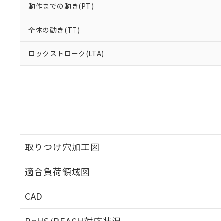
動作までの動き(PT)
全体の動き(TT)
ロックストローク(LTA)
取りつけ穴加工図
適合負荷領域図
CAD
ログイン/会員登録いただくと、CADデータをダウンロ
RoHS/REACH対応状況