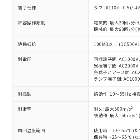
があります。
以下の条件をお読
端子仕様
タブ (#110/t=0.5
「○」：最大均質
「×」：最大均質
本サービスは
当社は、これ
*EU RoHS指令（10物
許容操作頻度
電気的: 最大20回/分
「－」：未確認で
鉛(Pb) 1000ppm以下、
くものです。
う）を輸出ま
記
説明
六価クロム(Cr(Ⅵ)) 1
機械的: 最大60回/分
当社制御機器
などの必要な
フタル酸ビス(2-エチルヘ
号
*中国RoHS10物質の基準値 
ル（DBP） 1000ppm
在庫状況およ
当社は規制貨
Pb(鉛) :1000ppm、 Hg
但し、RoHS指令で産
絶縁抵抗
100MΩ以上 (DC500V
のであり、閲
ます。
Cr(Ⅵ)(六価クロム) : 
フタル酸エステル類の４
○
一定数以
DBP(フタル酸ジブチル) :
い。
当社は貴社製
DEHP(フタル酸ビス(2-エ
正式な納期状
置等に一切使
耐電圧
同極端子間: AC1000V 5
当社販売員に
※2 対応予定月
△
一定数に
当社は、貴社
異極端子間: AC2000V 5
オムロン制御
また当社は、
各端子とアース間: AC200
※2 環境保護使
在庫状況およ
部品在庫の切り替
たしません。
ランプ端子間: AC1000
－
在庫なし
す。
「ｅ」：有害物質
機器販売
マイパーツ機
「10」：通常の
耐振動
誤動作: 10～55Hz 複
ている必要が
味します。
空
受注生産
お客様が当ウ
※3 非含有証明
「－」：未確認で
白
2
耐衝撃
耐久: 最大500m/s
が、当社の製
2
誤動作: 最大150m/s
さい。
下記の非含有証明
※当社の共同
いる法人を指
周囲温度範囲
使用時: -10～55℃
EU RoHS指令（
保存時: -25～65℃
51物質の非含有証