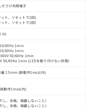
みいただき、同意のうえご利用ください。
)/はんだづけ共用端子
材料含有率が中国RoHSの基準値以下であることを示します。
材料含有率が中国RoHSの基準値を超えていることを示します。
、当社制御機器事業取扱商品の当社在庫状況および標準価格(税抜)
ら貴社製品のうち、外国為替および外国貿易法に定める商品（以下｢
質）：
(セット、リセットで1回)
す。当社販売部門へお問い合わせください。
 水銀(Hg) 1000ppm以下、 カドミウム(Cd) 100ppm以下、
たは国外への提供する場合は、日本国政府の輸出許可(または役務取
000ppm以下、ポリ臭化ビフェニル類(PBB) 1000ppm以下、ポリ臭化ジフェニルエーテル類(P
(セット、リセットで1回)
事業取扱商品の中には、本サービスの対象外となる商品もあること
手続きをとります。
キシル) (DEHP)(別名：DOP) 1000ppm以下、フタル酸ブチルベンジル（BBP） 100
(GB/T26572)：
以下、フタル酸ジイソブチル (DIBP) 1000ppm以下
び標準価格照会結果は、記載している更新日時点での社内データに
物を破棄する場合は、完全に破砕するなど、違法に輸出されないよ
(水銀) : 1000ppm、 Cd(カドミウム) : 100ppm、
業用監視および制御機器に対する適用除外項目は除く。
メガ)
覧された時点での実際の在庫および標準価格とは異なる場合がある
1000ppm、 PBBs(ポリ臭化ビフェニル類) : 1000ppm、 PBDEs(ポリ臭化ジフェニルエーテル類
物質については閾値を超える意図的な使用がないことを確認しています。
上の在庫あり
 1000ppm、 DIBP(フタル酸ジイソブチル) : 1000ppm、 BBP(フタル酸ブチルベンジル) :
品を、核兵器、ミサイル、化学兵器、生物兵器またはその他武器並
チルヘキシル)) : 1000ppm
況および標準価格はお客様のお取引先、またはお客様担当のオムロ
用いたしません。
0/60Hz 1min
ご相談ください。
は満たないが在庫あり
製品を第三者に販売する場合は、上記1、2および3の内容を当該第
0/60Hz 1min
機器販売店や当社販売拠点は「
販売ネットワーク
」をご確認くだ
販売先および販売に係わる関係者が違法に輸出するおそれがある場
0V 50/60Hz 1min
用期限
び標準価格結果を当社の事前の承諾なく第三者に漏洩または開示し
え状況などにより、予定月が前後することがあります。
V 50/60Hz 1min (LEDを取り付けない状態)
(最新の在庫状況については、お客様のお取引先、またはお客様担当
（10物質）のすべてが基準値以下であることを示します。
店・当社販売員にご確認ください)
能（部品リスト作成サービス）をご利用いただくには、I-Webメン
使用状況下において有害物質が外部に漏えいし、環境に深刻な影響を
振幅 1.5mm (誤動作1ms以内)
あります。
機種、また在庫状況の情報を公開していない機種
ェブサイト上で当社にご登録された部品リストについて、当社およ
書ダウンロード
す。当社販売部門へお問い合わせください。
品・サービスに関するお客様との取引・商談に必要な範囲で利用す
合意する
キャンセル
(誤動作1ms以内)
書をダウンロードすることができます。
利用者とは、
"個人情報の共同利用に関して"
の「1.共同利用者の
します。
 (ただし、氷結、結露しないこと)
10物質）の非含有証明書
 (ただし、氷結、結露しないこと)
明書（当社基準）