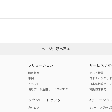
情報更新：
ログイン/会員登録
CCC認証
電波法
みください。
Yes
N/A
非含有証明書
※3
ページ先頭へ戻る
ダウンロードはこちら
型式承認
NK型式承認
ABS型式承認
韓国
（日本
（アメリカ
ソリューション
サービスサポ
舶規格）
船舶規格）
船舶規格）
解決提案
テスト機貸出
事例
ロボティクスサ
No
No
イベント
日本語相談窓口
現場データ活用サービスi-BELT
輸出該非判定
I)
PBBs
PBDEs
DBP
ダウンロードセンタ
eラーニング
この製品の規格認証/適合
その他の認証はこちらのページからご
カタログ
eラーニングのご