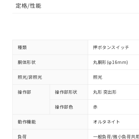
定格/性能
種類
押ボタンスイッチ
胴体形状
丸胴形(φ16mm)
照光/非照光
照光
操作部
操作部形状
丸形 突出形
操作部色
赤
動作機能
オルタネイト
負荷
一般負荷/微小負荷共