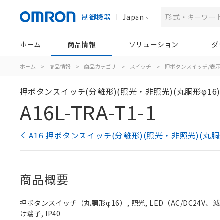
制御機器
Japan
ホーム
商品情報
ソリューション
ダ
ホーム
>
商品情報
>
商品カテゴリ
>
スイッチ
>
押ボタンスイッチ/表
押ボタンスイッチ(分離形)(照光・非照光)(丸胴形φ16
A16L-TRA-T1-1
A16 押ボタンスイッチ(分離形)(照光・非照光)(丸胴
商品概要
押ボタンスイッチ（丸胴形φ16）, 照光, LED（AC/DC24V、減圧照
け端子, IP40