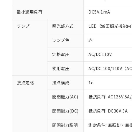
最小適用負荷
DC5V 1mA
ランプ
照光部方式
LED（減圧照光機能内
ランプ色
赤
定格電圧
AC/DC110V
使用電圧
AC/DC 100/110V（A
接点定格
接点構成
1c
※1 対応状況
開閉能力(AC)
抵抗負荷: AC125V 5A/
対応済み：EU
対応予定：EU R
開閉能力(DC)
抵抗負荷: DC30V 3A
対応予定なし：EU
調査・確認中：EU
ご利用条件
非該当品：ライセ
開閉能力説明
測定条件: 無振動・無衝
※1 中国RoHS
仕入先様の事情に