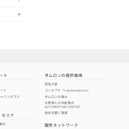
2026/7/29
ート
オムロンの提供価値
目指す姿
ポート
コンセプト「i-Automation!」
ジャパンデスク
オムロンの強み
お客様との共創拠点
AUTOMATION CENTER
DIBP
BBP
DEHP
環境保護
技術を磨く現場
・セミナ
状況ページへ
使用期限
検索ください
案内
販売ネットワーク