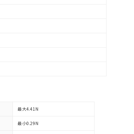
日時点で非含有を証明するもので、過去に遡って非含有を証明するも
令のフタル酸エステル類４物質の対応では、対応完了までの期間は出
備考欄に対応日を記載しておりました。
品への在庫切替を完了していることから、特段のことがない限り、20
す。
最大4.41N
最小0.29N