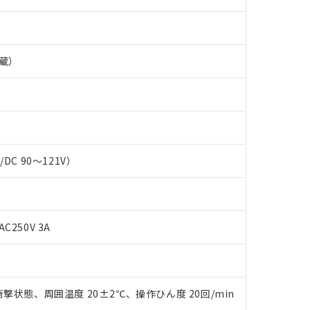
蔵）
C/DC 90～121V）
AC250V 3A
 RoHS指令（10物質）の非含有に対応した製品が提供可能な商品です
oHS指令（10物質）の非含有に対応した製品に切り替える予定のある
 RoHS指令（10物質）の非含有に非対応の商品で、対応品を出す予
 RoHS指令（10物質）の非含有の対応状況を調査中または確認中の
ンス料など無形物で、有害物質有無と関係のない商品です。
撃状態、周囲温度 20±2℃、操作ひん度 20回/min
○×表
より、非含有部品としていたものが、含有品と判明した場合などやむ