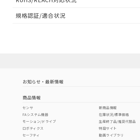
規格認証/適合状況
EU RoHS
注意事項・凡例
UL認証
CSA認証
CEマーキング
ダウンロードデータをご利用いただく前に、以下を必ずお読
No
No
Yes
対応状況
対応予定月
※1
※2
ソフトウェアの使用条件
対応済み
LR型式承認
DNV型式承認
BV型式承認
KR
（イギリス
（ノルウェー
（フランス
（
お知らせ・最新情報
中国 RoHS
注意事項・凡例
船舶規格）
船舶規格）
船舶規格）
船
商品情報
No
No
No
No
中国 RoHS表
※1 ※2
センサ
新商品情報
FAシステム機器
在庫状況/標準価格
Pb
Hg
Cd
Cr(V
モーション/ドライブ
生産終了品/推奨代替品
ロボティクス
特設サイト
セーフティ
動画ライブラリ