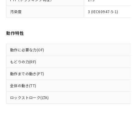
(PBDE) 1000ppm以下、フタル酸ビス(2-エチルヘキシ
○
一定数以上の在庫あり
ニル類) : 1000ppm、 PBDEs(ポリ臭化ジフェニルエーテ
当社は規制貨物を破棄する場合は、完
ル) (DEHP)(別名：DOP) 1000ppm以下、フタル酸ブチ
正式な納期状況および標準価格はお客
ル類) : 1000ppm、
ルベンジル（BBP） 1000ppm以下、フタル酸ジブチル
全に破砕するなど、違法に輸出されな
DBP(フタル酸ジブチル) : 1000ppm、 DIBP(フタル酸ジ
汚染度
3 (IEC60947-5-1)
様のお取引先、またはお客様担当のオ
（DBP） 1000ppm以下、フタル酸ジイソブチル
イソブチル) : 1000ppm、 BBP(フタル酸ブチルベンジ
△
一定数には満たないが在庫あり
いよう必要な手段を講じます。
ムロン制御機器販売店・当社販売員に
(DIBP) 1000ppm以下
ル) : 1000ppm、
当社は貴社製品を、核兵器、ミサイ
但し、RoHS指令で産業用監視および制御機器に対する
DEHP(フタル酸ビス(2-エチルヘキシル)) : 1000ppm
ご相談ください。
適用除外項目は除く。
ル、化学兵器、生物兵器またはその他
－
在庫なし(最新の在庫状況につ
オムロン制御機器販売店や当社販売拠
フタル酸エステル類の４物質については閾値を超える意
動作特性
武器並びにこれらの製造装置等に一切
いては、お客様のお取引先、ま
図的な使用がないことを確認しています。
点は「
販売ネットワーク
」をご確認
※2 環境保護使用期限
使用いたしません。
たはお客様担当のオムロン制御
ください。
当社は、貴社製品を第三者に販売する
機器販売店・当社販売員にご確
動作に必要な力(OF)
在庫状況および標準価格結果を当社の
※2 対応予定月
「ｅ」：有害物質（10物質）のすべてが基
場合は、上記1、2および3の内容を当
認ください)
事前の承諾なく第三者に漏洩または開
準値以下であることを示します。
該第三者に通知します。また当社は、
もどりの力(RF)
示しないようお願いします。
部品在庫の切り替え状況などにより、予定
「10」：通常の使用状況下において有害物
販売先および販売に係わる関係者が違
マイパーツ機能（部品リスト作成サー
空
受注生産機種、また在庫状況の
月が前後することがあります。
質が外部に漏えいし、環境に深刻な影響を
動作までの動き(PT)
法に輸出するおそれがある場合は、取
ビス）をご利用いただくには、I-Web
白
情報を公開していない機種
及ぼさない年数を意味します。
り引きをいたしません。
メンバーズにご登録されている必要が
全体の動き(TT)
「－」：未確認です。当社販売部門へお問
あります。
い合わせください。
お客様が当ウェブサイト上で当社にご
ロックストローク(LTA)
※3 非含有証明書ダウンロード
登録された部品リストについて、当社
および当社の共同利用者が、当社の製
下記の非含有証明書をダウンロードするこ
品・サービスに関するお客様との取
とができます。
合意する
キャンセル
引・商談に必要な範囲で利用すること
をご了承ください。
EU RoHS指令（10物質）の非含有証明書
※当社の共同利用者とは、
"個人情報