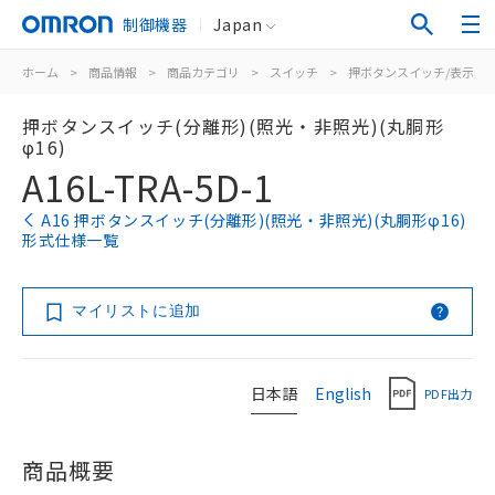
制御機器
Japan
ホーム
>
商品情報
>
商品カテゴリ
>
スイッチ
>
押ボタンスイッチ/表示灯
押ボタンスイッチ(分離形)(照光・非照光)(丸胴形
φ16)
A16L-TRA-5D-1
A16 押ボタンスイッチ(分離形)(照光・非照光)(丸胴形φ16)
形式仕様一覧
マイリストに追加
日本語
English
PDF出力
商品概要