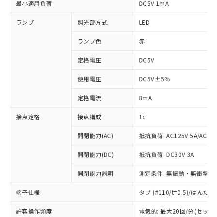
最小適用負荷
DC5V 1mA
ランプ
照光部方式
LED
ランプ色
赤
定格電圧
DC5V
使用電圧
DC5V±5%
定格電流
8mA
接点定格
接点構成
1c
開閉能力(AC)
抵抗負荷: AC125V 5A/AC250
開閉能力(DC)
抵抗負荷: DC30V 3A
開閉能力説明
測定条件: 無振動・無衝撃状態
端子仕様
タブ (#110/t=0.5)/はん
※1 対応状況
許容操作頻度
電気的: 最大20回/分(セッ
対応済み：EU RoHS指令（10物質）の