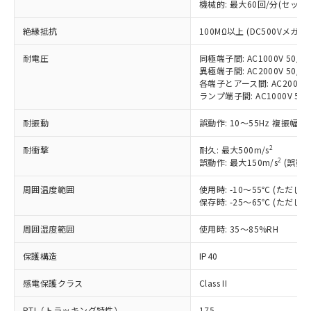
機械的: 最大60回/分(セッ
非含有に対応した製品が提供可能な商品で
す。
絶縁抵抗
100MΩ以上 (DC500Vメガ)
対応予定：EU RoHS指令（10物質）の非含
ご利用条件
有に対応した製品に切り替える予定のある
耐電圧
同極端子間: AC1000V 50/60
商品です。
異極端子間: AC2000V 50/60
対応予定なし：EU RoHS指令（10物質）の
各端子とアース間: AC2000V 5
以下の条件をお読みいただき、同意のうえ
ランプ端子間: AC1000V 50
非含有に非対応の商品で、対応品を出す予
ご利用ください。
定はありません。
耐振動
誤動作: 10～55Hz 複振幅 1
調査・確認中：EU RoHS指令（10物質）の
本サービスは、当社制御機器事業取扱
※1 中国RoHS○×表
非含有の対応状況を調査中または確認中の
商品の当社在庫状況および標準価格
2
耐衝撃
耐久: 最大500m/s
商品です。
2
誤動作: 最大150m/s
(誤動作
(税抜)を提供させていただくもので
「○」：最大均質材料含有率が中国RoHSの
非該当品：ライセンス料など無形物で、有
す。
基準値以下であることを示します。
害物質有無と関係のない商品です。
周囲温度範囲
使用時: -10～55℃ (ただ
当社制御機器事業取扱商品の中には、
「×」：最大均質材料含有率が中国RoHSの
仕入先様の事情により、非含有部品として
保存時: -25～65℃ (ただ
本サービスの対象外となる商品もある
基準値を超えていることを示します。
いたものが、含有品と判明した場合などや
当社は、これら貴社製品のうち、外国
ことをご了承ください。
「－」：未確認です。当社販売部門へお問
周囲湿度範囲
むを得ず変更することがあります。
使用時: 35～85%RH
為替および外国貿易法に定める商品
在庫状況および標準価格照会結果は、
い合わせください。
（以下｢規制貨物等」という）を輸出
記載している更新日時点での社内デー
保護構造
IP40
*EU RoHS指令（10物質）：
または国外への提供する場合は、日本
記
タに基づき作成されるものであり、閲
説明
鉛(Pb) 1000ppm以下、 水銀(Hg) 1000ppm以下、 カド
*中国RoHS10物質の基準値 (GB/T26572)：
国政府の輸出許可(または役務取引許
号
覧された時点での実際の在庫および標
ミウム(Cd) 100ppm以下、
Pb(鉛) :1000ppm、 Hg(水銀) : 1000ppm、 Cd(カドミウ
感電保護クラス
Class II
可)を取得するなどの必要な手続きを
六価クロム(Cr(Ⅵ)) 1000ppm以下、ポリ臭化ビフェニル
ム) : 100ppm、
準価格とは異なる場合があることをご
類(PBB) 1000ppm以下、ポリ臭化ジフェニルエーテル類
Cr(Ⅵ)(六価クロム) : 1000ppm、 PBBs(ポリ臭化ビフェ
とります。
了承ください。
PTI（トラッキング特性）
175