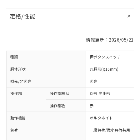
定格/性能
情報更新：2026/05/21
種類
押ボタンスイッチ
胴体形状
丸胴形(φ16mm)
照光/非照光
照光
操作部
操作部形状
丸形 突出形
操作部色
赤
動作機能
オルタネイト
負荷
一般負荷/微小負荷共用