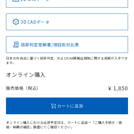
No
No
No
No
中国 RoHS表
※1 ※2
3D CADデータ
この製品の規格認証/適合状況ページへ
Pb
Hg
Cd
Cr(VI)
その他の認証はこちらのページからご検索ください
該非判定見解書/項目別対比表
O
O
O
O
日本の外為法に基づく該非判定、およびEAR再輸出規制に関する見解が入手でき
ます。
"対応済み"や非含有の記載がされた商品であっても、流通
在庫等で未対応品が混在する可能性があります。
オンライン購入
非含有品が必要な際は、弊社営業部門もしくは販売店へお
問い合わせください。
¥ 1,850
販売価格（税込）
この製品のRoHS/REACH対応状況ページへ
カートに追加
オンライン購入における出荷予定日は、カートに追加～「ご購入手続き：価
格・納期の確認」画面にてご確認ください。