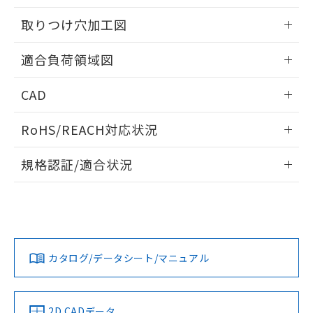
51物質の非含有証明書（当社基準）
の共同利用に関して"
の「1.共同利
※本証明書は発行日時点で非含有を証明す
取りつけ穴加工図
用者の範囲」に記載されている法人を
るもので、過去に遡って非含有を証明する
指します。
ものではありません。
情報更新：2026/05/21
適合負荷領域図
また、RoHS指令のフタル酸エステル類４
物質の対応では、対応完了までの期間は出
情報更新：2026/05/21
荷製品に未対応品が混在することから備考
CAD
欄に対応日を記載しておりました。
ログイン/会員登録いただくと、CADデータをダウンロー
既に当社にて対応品への在庫切替を完了
RoHS/REACH対応状況
ドすることができます。
していることから、特段のことがない限
り、2022年1月12日より割愛しておりま
情報更新：2026/7/29
規格認証/適合状況
す。
ログイン/会員登録
EU RoHS
注意事項・凡例
UL認証
CSA認証
CEマーキング
No
No
Yes
対応状況
対応予定月
※1
※2
ダウンロードデータをご利用いただく前に、以下を必ずお読
みください。
カタログ/データシート/マニュアル
対応済み
ソフトウェアの使用条件
LR型式承認
DNV型式承認
BV型式承認
KR型式承
（イギリス
（ノルウェー
（フランス
（韓国
船舶規格）
船舶規格）
船舶規格）
船舶規格
中国 RoHS
注意事項・凡例
2D CADデータ