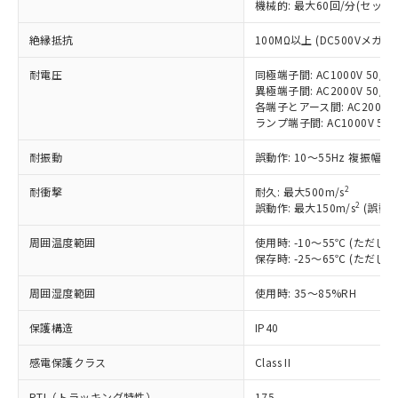
機械的: 最大60回/分(セッ
非含有に対応した製品が提供可能な商品で
す。
絶縁抵抗
100MΩ以上 (DC500Vメガ)
対応予定：EU RoHS指令（10物質）の非含
ご利用条件
有に対応した製品に切り替える予定のある
耐電圧
同極端子間: AC1000V 50/60
商品です。
異極端子間: AC2000V 50/60
対応予定なし：EU RoHS指令（10物質）の
各端子とアース間: AC2000V 5
以下の条件をお読みいただき、同意のうえ
ランプ端子間: AC1000V 50
非含有に非対応の商品で、対応品を出す予
ご利用ください。
定はありません。
耐振動
誤動作: 10～55Hz 複振幅 1
調査・確認中：EU RoHS指令（10物質）の
本サービスは、当社制御機器事業取扱
※1 中国RoHS○×表
非含有の対応状況を調査中または確認中の
商品の当社在庫状況および標準価格
2
耐衝撃
耐久: 最大500m/s
商品です。
2
誤動作: 最大150m/s
(誤動作
(税抜)を提供させていただくもので
「○」：最大均質材料含有率が中国RoHSの
非該当品：ライセンス料など無形物で、有
す。
基準値以下であることを示します。
害物質有無と関係のない商品です。
周囲温度範囲
使用時: -10～55℃ (ただ
当社制御機器事業取扱商品の中には、
「×」：最大均質材料含有率が中国RoHSの
仕入先様の事情により、非含有部品として
保存時: -25～65℃ (ただ
本サービスの対象外となる商品もある
基準値を超えていることを示します。
いたものが、含有品と判明した場合などや
当社は、これら貴社製品のうち、外国
ことをご了承ください。
「－」：未確認です。当社販売部門へお問
周囲湿度範囲
むを得ず変更することがあります。
使用時: 35～85%RH
為替および外国貿易法に定める商品
在庫状況および標準価格照会結果は、
い合わせください。
（以下｢規制貨物等」という）を輸出
記載している更新日時点での社内デー
保護構造
IP40
*EU RoHS指令（10物質）：
または国外への提供する場合は、日本
記
タに基づき作成されるものであり、閲
説明
鉛(Pb) 1000ppm以下、 水銀(Hg) 1000ppm以下、 カド
*中国RoHS10物質の基準値 (GB/T26572)：
国政府の輸出許可(または役務取引許
号
覧された時点での実際の在庫および標
ミウム(Cd) 100ppm以下、
Pb(鉛) :1000ppm、 Hg(水銀) : 1000ppm、 Cd(カドミウ
感電保護クラス
Class II
可)を取得するなどの必要な手続きを
六価クロム(Cr(Ⅵ)) 1000ppm以下、ポリ臭化ビフェニル
ム) : 100ppm、
準価格とは異なる場合があることをご
類(PBB) 1000ppm以下、ポリ臭化ジフェニルエーテル類
Cr(Ⅵ)(六価クロム) : 1000ppm、 PBBs(ポリ臭化ビフェ
とります。
了承ください。
PTI（トラッキング特性）
175