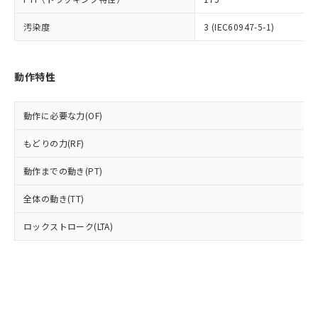
(PBDE) 1000ppm以下、フタル酸ビス(2-エチルヘキシ
○
一定数以上の在庫あり
ニル類) : 1000ppm、 PBDEs(ポリ臭化ジフェニルエーテ
当社は規制貨物を破棄する場合は、完
ル) (DEHP)(別名：DOP) 1000ppm以下、フタル酸ブチ
正式な納期状況および標準価格はお客
ル類) : 1000ppm、
ルベンジル（BBP） 1000ppm以下、フタル酸ジブチル
全に破砕するなど、違法に輸出されな
DBP(フタル酸ジブチル) : 1000ppm、 DIBP(フタル酸ジ
汚染度
3 (IEC60947-5-1)
様のお取引先、またはお客様担当のオ
（DBP） 1000ppm以下、フタル酸ジイソブチル
イソブチル) : 1000ppm、 BBP(フタル酸ブチルベンジ
△
一定数には満たないが在庫あり
いよう必要な手段を講じます。
ムロン制御機器販売店・当社販売員に
(DIBP) 1000ppm以下
ル) : 1000ppm、
当社は貴社製品を、核兵器、ミサイ
但し、RoHS指令で産業用監視および制御機器に対する
DEHP(フタル酸ビス(2-エチルヘキシル)) : 1000ppm
ご相談ください。
適用除外項目は除く。
ル、化学兵器、生物兵器またはその他
－
在庫なし(最新の在庫状況につ
オムロン制御機器販売店や当社販売拠
フタル酸エステル類の４物質については閾値を超える意
動作特性
武器並びにこれらの製造装置等に一切
いては、お客様のお取引先、ま
図的な使用がないことを確認しています。
点は「
販売ネットワーク
」をご確認
※2 環境保護使用期限
使用いたしません。
たはお客様担当のオムロン制御
ください。
当社は、貴社製品を第三者に販売する
機器販売店・当社販売員にご確
動作に必要な力(OF)
在庫状況および標準価格結果を当社の
※2 対応予定月
「ｅ」：有害物質（10物質）のすべてが基
場合は、上記1、2および3の内容を当
認ください)
事前の承諾なく第三者に漏洩または開
準値以下であることを示します。
該第三者に通知します。また当社は、
もどりの力(RF)
示しないようお願いします。
部品在庫の切り替え状況などにより、予定
「10」：通常の使用状況下において有害物
販売先および販売に係わる関係者が違
マイパーツ機能（部品リスト作成サー
空
受注生産機種、また在庫状況の
月が前後することがあります。
質が外部に漏えいし、環境に深刻な影響を
動作までの動き(PT)
法に輸出するおそれがある場合は、取
ビス）をご利用いただくには、I-Web
白
情報を公開していない機種
及ぼさない年数を意味します。
り引きをいたしません。
メンバーズにご登録されている必要が
全体の動き(TT)
「－」：未確認です。当社販売部門へお問
あります。
い合わせください。
お客様が当ウェブサイト上で当社にご
ロックストローク(LTA)
※3 非含有証明書ダウンロード
登録された部品リストについて、当社
および当社の共同利用者が、当社の製
下記の非含有証明書をダウンロードするこ
品・サービスに関するお客様との取
とができます。
合意する
キャンセル
引・商談に必要な範囲で利用すること
をご了承ください。
EU RoHS指令（10物質）の非含有証明書
※当社の共同利用者とは、
"個人情報