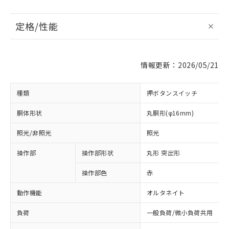
定格/性能
情報更新：2026/05/21
種類
押ボタンスイッチ
胴体形状
丸胴形(φ16mm)
照光/非照光
照光
操作部
操作部形状
丸形 突出形
操作部色
赤
動作機能
オルタネイト
負荷
一般負荷/微小負荷共用