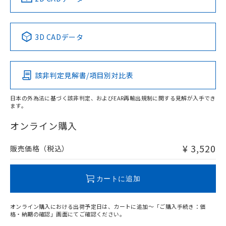
No
No
No
No
中国 RoHS表
※1 ※2
3D CADデータ
この製品の規格認証/適合状況ページへ
Pb
Hg
Cd
Cr(VI)
その他の認証はこちらのページからご検索ください
該非判定見解書/項目別対比表
O
O
O
O
日本の外為法に基づく該非判定、およびEAR再輸出規制に関する見解が入手でき
ます。
"対応済み"や非含有の記載がされた商品であっても、流通
在庫等で未対応品が混在する可能性があります。
オンライン購入
非含有品が必要な際は、弊社営業部門もしくは販売店へお
問い合わせください。
¥ 3,520
販売価格（税込）
この製品のRoHS/REACH対応状況ページへ
カートに追加
オンライン購入における出荷予定日は、カートに追加～「ご購入手続き：価
格・納期の確認」画面にてご確認ください。