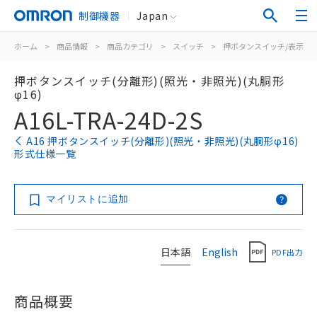
制御機器
Japan
ホーム
>
商品情報
>
商品カテゴリ
>
スイッチ
>
押ボタンスイッチ/表示灯
押ボタンスイッチ(分離形)(照光・非照光)(丸胴形
φ16)
A16L-TRA-24D-2S
A16 押ボタンスイッチ(分離形)(照光・非照光)(丸胴形φ16)
形式仕様一覧
マイリストに追加
日本語
English
PDF出力
商品概要