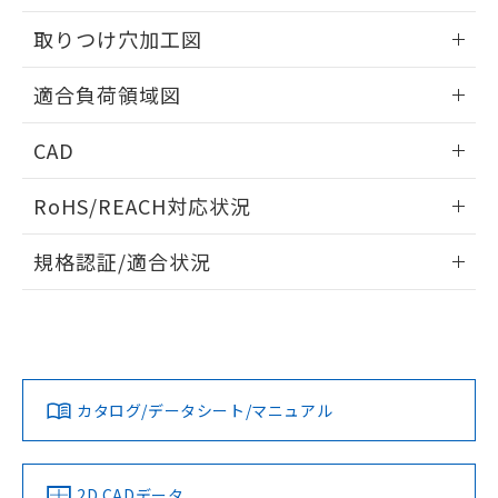
51物質の非含有証明書（当社基準）
の共同利用に関して"
の「1.共同利
※本証明書は発行日時点で非含有を証明す
取りつけ穴加工図
用者の範囲」に記載されている法人を
るもので、過去に遡って非含有を証明する
指します。
ものではありません。
情報更新：2026/05/21
適合負荷領域図
また、RoHS指令のフタル酸エステル類４
物質の対応では、対応完了までの期間は出
情報更新：2026/05/21
荷製品に未対応品が混在することから備考
CAD
欄に対応日を記載しておりました。
ログイン/会員登録いただくと、CADデータをダウンロー
既に当社にて対応品への在庫切替を完了
RoHS/REACH対応状況
ドすることができます。
していることから、特段のことがない限
り、2022年1月12日より割愛しておりま
情報更新：2026/7/29
規格認証/適合状況
す。
ログイン/会員登録
EU RoHS
注意事項・凡例
UL認証
CSA認証
CEマーキング
No
No
Yes
対応状況
対応予定月
※1
※2
ダウンロードデータをご利用いただく前に、以下を必ずお読
みください。
カタログ/データシート/マニュアル
対応済み
ソフトウェアの使用条件
LR型式承認
DNV型式承認
BV型式承認
KR型式承
（イギリス
（ノルウェー
（フランス
（韓国
船舶規格）
船舶規格）
船舶規格）
船舶規格
中国 RoHS
注意事項・凡例
2D CADデータ