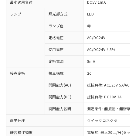
最小適用負荷
DC5V 1mA
ランプ
照光部方式
LED
ランプ色
赤
定格電圧
AC/DC24V
使用電圧
AC/DC24V±5%
定格電流
8mA
接点定格
接点構成
2c
開閉能力(AC)
抵抗負荷: AC125V 5A/AC250
開閉能力(DC)
抵抗負荷: DC30V 3A
開閉能力説明
測定条件: 無振動・無衝撃状態
端子仕様
クイックコネクタ
※1 対応状況
許容操作頻度
電気的: 最大20回/分(セッ
対応済み：EU RoHS指令（10物質）の