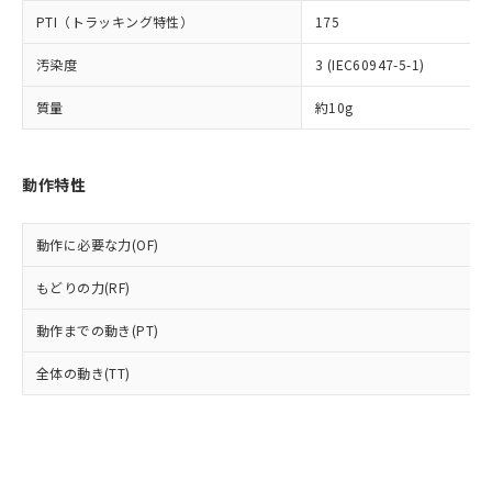
とります。
了承ください。
(PBDE) 1000ppm以下、フタル酸ビス(2-エチルヘキシ
○
一定数以上の在庫あり
ニル類) : 1000ppm、 PBDEs(ポリ臭化ジフェニルエーテ
PTI（トラッキング特性）
175
当社は規制貨物を破棄する場合は、完
ル) (DEHP)(別名：DOP) 1000ppm以下、フタル酸ブチ
正式な納期状況および標準価格はお客
ル類) : 1000ppm、
ルベンジル（BBP） 1000ppm以下、フタル酸ジブチル
全に破砕するなど、違法に輸出されな
DBP(フタル酸ジブチル) : 1000ppm、 DIBP(フタル酸ジ
様のお取引先、またはお客様担当のオ
（DBP） 1000ppm以下、フタル酸ジイソブチル
汚染度
3 (IEC60947-5-1)
イソブチル) : 1000ppm、 BBP(フタル酸ブチルベンジ
△
一定数には満たないが在庫あり
いよう必要な手段を講じます。
ムロン制御機器販売店・当社販売員に
(DIBP) 1000ppm以下
ル) : 1000ppm、
当社は貴社製品を、核兵器、ミサイ
但し、RoHS指令で産業用監視および制御機器に対する
DEHP(フタル酸ビス(2-エチルヘキシル)) : 1000ppm
ご相談ください。
質量
約10g
適用除外項目は除く。
ル、化学兵器、生物兵器またはその他
－
在庫なし(最新の在庫状況につ
オムロン制御機器販売店や当社販売拠
フタル酸エステル類の４物質については閾値を超える意
武器並びにこれらの製造装置等に一切
いては、お客様のお取引先、ま
図的な使用がないことを確認しています。
点は「
販売ネットワーク
」をご確認
※2 環境保護使用期限
使用いたしません。
たはお客様担当のオムロン制御
ください。
動作特性
当社は、貴社製品を第三者に販売する
機器販売店・当社販売員にご確
在庫状況および標準価格結果を当社の
※2 対応予定月
「ｅ」：有害物質（10物質）のすべてが基
場合は、上記1、2および3の内容を当
認ください)
事前の承諾なく第三者に漏洩または開
準値以下であることを示します。
該第三者に通知します。また当社は、
示しないようお願いします。
動作に必要な力(OF)
部品在庫の切り替え状況などにより、予定
「10」：通常の使用状況下において有害物
販売先および販売に係わる関係者が違
マイパーツ機能（部品リスト作成サー
空
受注生産機種、また在庫状況の
月が前後することがあります。
質が外部に漏えいし、環境に深刻な影響を
法に輸出するおそれがある場合は、取
ビス）をご利用いただくには、I-Web
もどりの力(RF)
白
情報を公開していない機種
及ぼさない年数を意味します。
り引きをいたしません。
メンバーズにご登録されている必要が
「－」：未確認です。当社販売部門へお問
動作までの動き(PT)
あります。
い合わせください。
お客様が当ウェブサイト上で当社にご
※3 非含有証明書ダウンロード
全体の動き(TT)
登録された部品リストについて、当社
および当社の共同利用者が、当社の製
下記の非含有証明書をダウンロードするこ
品・サービスに関するお客様との取
とができます。
合意する
キャンセル
引・商談に必要な範囲で利用すること
をご了承ください。
EU RoHS指令（10物質）の非含有証明書