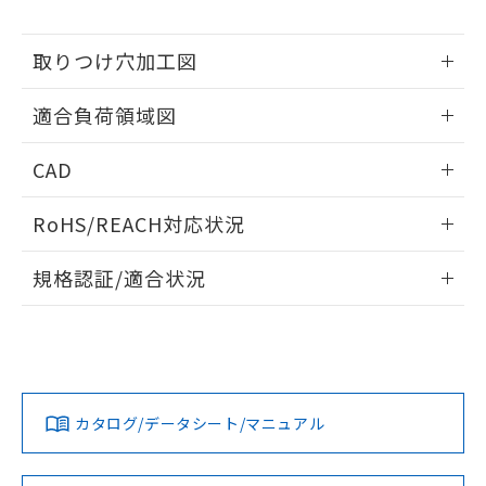
※当社の共同利用者とは、
"個人情報
51物質の非含有証明書（当社基準）
の共同利用に関して"
の「1.共同利
※本証明書は発行日時点で非含有を証明す
用者の範囲」に記載されている法人を
取りつけ穴加工図
るもので、過去に遡って非含有を証明する
指します。
ものではありません。
情報更新：2026/05/21
また、RoHS指令のフタル酸エステル類４
適合負荷領域図
物質の対応では、対応完了までの期間は出
荷製品に未対応品が混在することから備考
情報更新：2026/05/21
CAD
欄に対応日を記載しておりました。
既に当社にて対応品への在庫切替を完了
ログイン/会員登録いただくと、CADデータをダウンロー
RoHS/REACH対応状況
していることから、特段のことがない限
ドすることができます。
り、2022年1月12日より割愛しておりま
情報更新：2026/7/29
す。
規格認証/適合状況
ログイン/会員登録
EU RoHS
注意事項・凡例
UL認証
CSA認証
CEマーキング
No
No
Yes
対応状況
対応予定月
※1
※2
ダウンロードデータをご利用いただく前に、以下を必ずお読
みください。
カタログ/データシート/マニュアル
対応済み
ソフトウェアの使用条件
LR型式承認
DNV型式承認
BV型式承認
KR型式承
（イギリス
（ノルウェー
（フランス
（韓国