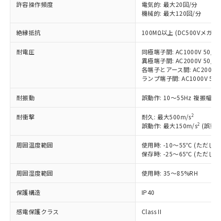
対応済み：EU RoHS指令（10物質）の
許容操作頻度
電気的: 最大20回/分
非含有に対応した製品が提供可能な商品で
機械的: 最大120回/分
す。
絶縁抵抗
100MΩ以上 (DC500Vメガ)
対応予定：EU RoHS指令（10物質）の非含
ご利用条件
有に対応した製品に切り替える予定のある
耐電圧
同極端子間: AC1000V 50/60
商品です。
異極端子間: AC2000V 50/60
対応予定なし：EU RoHS指令（10物質）の
各端子とアース間: AC2000V 5
以下の条件をお読みいただき、同意のうえ
非含有に非対応の商品で、対応品を出す予
ランプ端子間: AC1000V 50
ご利用ください。
定はありません。
調査・確認中：EU RoHS指令（10物質）の
耐振動
誤動作: 10～55Hz 複振幅 1
本サービスは、当社制御機器事業取扱
※1 中国RoHS○×表
非含有の対応状況を調査中または確認中の
商品の当社在庫状況および標準価格
商品です。
2
耐衝撃
耐久: 最大500m/s
(税抜)を提供させていただくもので
「○」：最大均質材料含有率が中国RoHSの
2
誤動作: 最大150m/s
(誤動作
非該当品：ライセンス料など無形物で、有
す。
基準値以下であることを示します。
害物質有無と関係のない商品です。
当社制御機器事業取扱商品の中には、
周囲温度範囲
使用時: -10～55℃ (ただ
「×」：最大均質材料含有率が中国RoHSの
仕入先様の事情により、非含有部品として
本サービスの対象外となる商品もある
保存時: -25～65℃ (ただ
基準値を超えていることを示します。
いたものが、含有品と判明した場合などや
当社は、これら貴社製品のうち、外国
ことをご了承ください。
「－」：未確認です。当社販売部門へお問
むを得ず変更することがあります。
為替および外国貿易法に定める商品
在庫状況および標準価格照会結果は、
周囲湿度範囲
使用時: 35～85%RH
い合わせください。
（以下｢規制貨物等」という）を輸出
記載している更新日時点での社内デー
*EU RoHS指令（10物質）：
または国外への提供する場合は、日本
保護構造
IP40
記
タに基づき作成されるものであり、閲
説明
鉛(Pb) 1000ppm以下、 水銀(Hg) 1000ppm以下、 カド
*中国RoHS10物質の基準値 (GB/T26572)：
国政府の輸出許可(または役務取引許
号
覧された時点での実際の在庫および標
ミウム(Cd) 100ppm以下、
Pb(鉛) :1000ppm、 Hg(水銀) : 1000ppm、 Cd(カドミウ
可)を取得するなどの必要な手続きを
感電保護クラス
Class II
六価クロム(Cr(Ⅵ)) 1000ppm以下、ポリ臭化ビフェニル
ム) : 100ppm、
準価格とは異なる場合があることをご
類(PBB) 1000ppm以下、ポリ臭化ジフェニルエーテル類
Cr(Ⅵ)(六価クロム) : 1000ppm、 PBBs(ポリ臭化ビフェ