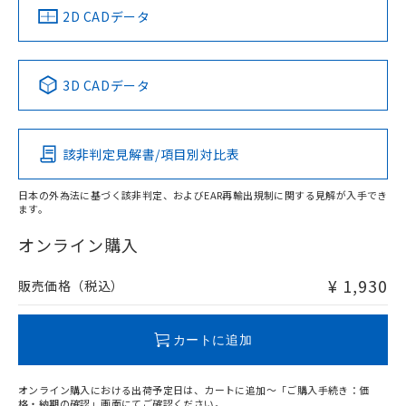
船舶規格）
船舶規格）
船舶規格）
船舶規格
中国 RoHS
注意事項・凡例
2D CADデータ
No
No
No
No
中国 RoHS表
※1 ※2
3D CADデータ
この製品の規格認証/適合状況ページへ
Pb
Hg
Cd
Cr(VI)
その他の認証はこちらのページからご検索ください
該非判定見解書/項目別対比表
O
O
O
O
日本の外為法に基づく該非判定、およびEAR再輸出規制に関する見解が入手でき
ます。
"対応済み"や非含有の記載がされた商品であっても、流通
在庫等で未対応品が混在する可能性があります。
オンライン購入
非含有品が必要な際は、弊社営業部門もしくは販売店へお
問い合わせください。
¥ 1,930
販売価格（税込）
この製品のRoHS/REACH対応状況ページへ
カートに追加
オンライン購入における出荷予定日は、カートに追加～「ご購入手続き：価
格・納期の確認」画面にてご確認ください。