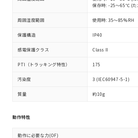
いる法人を指
EU RoHS指令（
保存時: -25～65℃
51物質の非含有証
※本証明書は発行
周囲湿度範囲
使用時: 35～85%RH
また、RoHS指
混在することから
既に当社にて対応
保護構造
IP40
り割愛しておりま
感電保護クラス
Class II
PTI（トラッキング特性）
175
汚染度
3 (IEC60947-5-1)
質量
約10g
動作特性
動作に必要な力(OF)