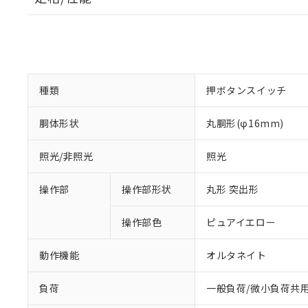
種類
押ボタンスイッチ
胴体形状
丸胴形(φ16mm)
照光/非照光
照光
操作部
操作部形状
丸形 突出形
操作部色
ピュアイエロー
動作機能
オルタネイト
負荷
一般負荷/微小負荷共