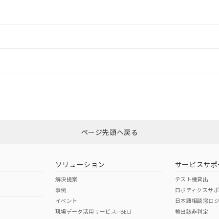
情報更新：2
ードすることができます。
情報更新：
ログイン/会員登録
CCC認証
電波法
みください。
Yes
N/A
非含有証明書
※3
ページ先頭へ戻る
ダウンロードはこちら
型式承認
NK型式承認
ABS型式承認
韓国
（日本
（アメリカ
ソリューション
サービスサポ
舶規格）
船舶規格）
船舶規格）
解決提案
テスト機貸出
事例
ロボティクスサ
No
No
イベント
日本語相談窓口
現場データ活用サービスi-BELT
輸出該非判定