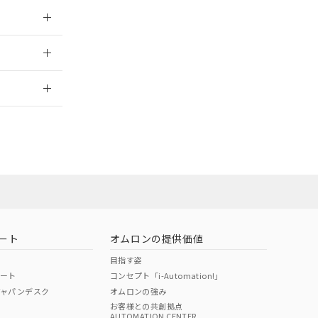
026/05/21
2026/7/29
ート
オムロンの提供価値
目指す姿
ポート
コンセプト「i-Automation!」
ジャパンデスク
オムロンの強み
お客様との共創拠点
AUTOMATION CENTER