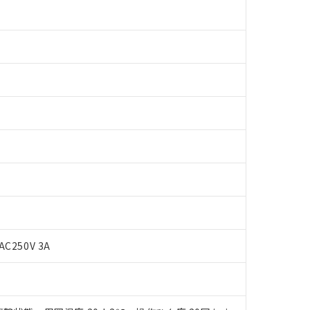
AC250V 3A
 RoHS指令（10物質）の非含有に対応した製品が提供可能な商品です
oHS指令（10物質）の非含有に対応した製品に切り替える予定のある
 RoHS指令（10物質）の非含有に非対応の商品で、対応品を出す予
 RoHS指令（10物質）の非含有の対応状況を調査中または確認中の