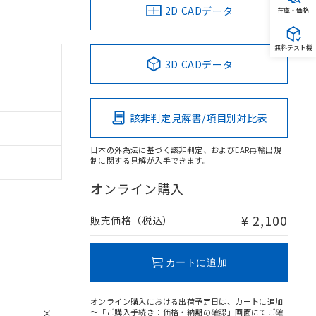
2D CADデータ
在庫・価格
無料テスト機
3D CADデータ
該非判定見解書/項目別対比表
日本の外為法に基づく該非判定、およびEAR再輸出規
制に関する見解が入手できます。
オンライン購入
¥ 2,100
販売価格（税込）
カートに追加
オンライン購入における出荷予定日は、カートに追加
～「ご購入手続き：価格・納期の確認」画面にてご確