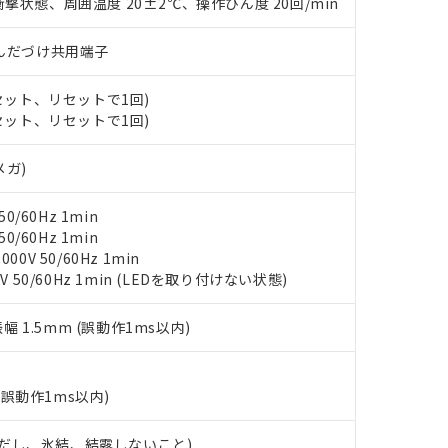
撃状態、周囲温度 20±2℃、操作ひん度 20回/min
ンス料など無形物で、有害物質有無と関係のない商品です。
○×表
より、非含有部品としていたものが、含有品と判明した場合などやむ
)/はんだづけ共用端子
みいただき、同意のうえご利用ください。
材料含有率が中国RoHSの基準値以下であることを示します。
材料含有率が中国RoHSの基準値を超えていることを示します。
、当社制御機器事業取扱商品の当社在庫状況および標準価格(税抜)
ら貴社製品のうち、外国為替および外国貿易法に定める商品（以下｢
質）：
(セット、リセットで1回)
す。当社販売部門へお問い合わせください。
 水銀(Hg) 1000ppm以下、 カドミウム(Cd) 100ppm以下、
たは国外への提供する場合は、日本国政府の輸出許可(または役務取
(セット、リセットで1回)
000ppm以下、ポリ臭化ビフェニル類(PBB) 1000ppm以下、ポリ臭化ジフェニルエーテル類(P
事業取扱商品の中には、本サービスの対象外となる商品もあること
手続きをとります。
キシル) (DEHP)(別名：DOP) 1000ppm以下、フタル酸ブチルベンジル（BBP） 100
(GB/T26572)：
以下、フタル酸ジイソブチル (DIBP) 1000ppm以下
び標準価格照会結果は、記載している更新日時点での社内データに
物を破棄する場合は、完全に破砕するなど、違法に輸出されないよ
メガ)
(水銀) : 1000ppm、 Cd(カドミウム) : 100ppm、
業用監視および制御機器に対する適用除外項目は除く。
覧された時点での実際の在庫および標準価格とは異なる場合がある
1000ppm、 PBBs(ポリ臭化ビフェニル類) : 1000ppm、 PBDEs(ポリ臭化ジフェニルエーテル類
物質については閾値を超える意図的な使用がないことを確認しています。
上の在庫あり
 1000ppm、 DIBP(フタル酸ジイソブチル) : 1000ppm、 BBP(フタル酸ブチルベンジル) :
品を、核兵器、ミサイル、化学兵器、生物兵器またはその他武器並
チルヘキシル)) : 1000ppm
0/60Hz 1min
況および標準価格はお客様のお取引先、またはお客様担当のオムロ
用いたしません。
0/60Hz 1min
ご相談ください。
は満たないが在庫あり
製品を第三者に販売する場合は、上記1、2および3の内容を当該第
0V 50/60Hz 1min
機器販売店や当社販売拠点は「
販売ネットワーク
」をご確認くだ
販売先および販売に係わる関係者が違法に輸出するおそれがある場
用期限
V 50/60Hz 1min (LEDを取り付けない状態)
び標準価格結果を当社の事前の承諾なく第三者に漏洩または開示し
え状況などにより、予定月が前後することがあります。
(最新の在庫状況については、お客様のお取引先、またはお客様担当
（10物質）のすべてが基準値以下であることを示します。
店・当社販売員にご確認ください)
振幅 1.5mm (誤動作1ms以内)
能（部品リスト作成サービス）をご利用いただくには、I-Webメン
使用状況下において有害物質が外部に漏えいし、環境に深刻な影響を
あります。
機種、また在庫状況の情報を公開していない機種
ェブサイト上で当社にご登録された部品リストについて、当社およ
書ダウンロード
す。当社販売部門へお問い合わせください。
品・サービスに関するお客様との取引・商談に必要な範囲で利用す
(誤動作1ms以内)
合意する
キャンセル
書をダウンロードすることができます。
利用者とは、
"個人情報の共同利用に関して"
の「1.共同利用者の
 (ただし、氷結、結露しないこと)