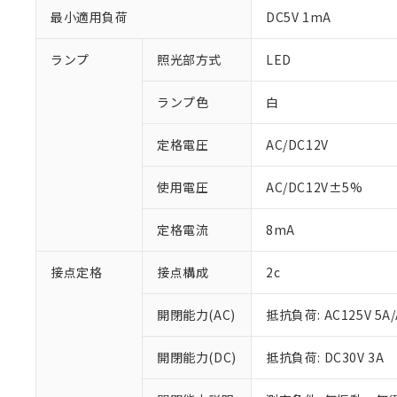
最小適用負荷
DC5V 1mA
ランプ
照光部方式
LED
ランプ色
白
定格電圧
AC/DC12V
使用電圧
AC/DC12V±5%
定格電流
8mA
接点定格
接点構成
2c
※1 対応状況
開閉能力(AC)
抵抗負荷: AC125V 5A/
対応済み：EU
対応予定：EU R
開閉能力(DC)
抵抗負荷: DC30V 3A
対応予定なし：EU
調査・確認中：EU