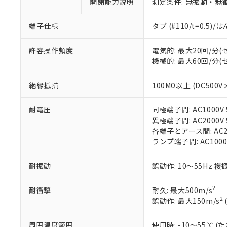
ご利用条件
開閉能力説明
測定条件: 無振動・無衝
非該当品：ライセ
※1 中国RoHS
仕入先様の事情に
端子仕様
タブ (#110/t=0.5
があります。
以下の条件をお読
「○」：最大均質
「×」：最大均質
本サービスは
当社は、これ
*EU RoHS指令（10物
許容操作頻度
電気的: 最大20回/分
「－」：未確認で
鉛(Pb) 1000ppm以下、
くものです。
う）を輸出ま
機械的: 最大60回/分
記
説明
六価クロム(Cr(Ⅵ)) 1
当社制御機器
などの必要な
フタル酸ビス(2-エチルヘ
号
*中国RoHS10物質の基準値 
ル（DBP） 1000ppm
在庫状況およ
当社は規制貨
絶縁抵抗
100MΩ以上 (DC500V
Pb(鉛) :1000ppm、 Hg
但し、RoHS指令で産
のであり、閲
ます。
Cr(Ⅵ)(六価クロム) : 
フタル酸エステル類の４
○
一定数以
DBP(フタル酸ジブチル) :
い。
当社は貴社製
DEHP(フタル酸ビス(2-エ
耐電圧
同極端子間: AC1000V 5
正式な納期状
置等に一切使
異極端子間: AC2000V 5
当社販売員に
※2 対応予定月
△
一定数に
当社は、貴社
各端子とアース間: AC200
オムロン制御
また当社は、
※2 環境保護使
ランプ端子間: AC1000
在庫状況およ
部品在庫の切り替
たしません。
－
在庫なし
す。
「ｅ」：有害物質
機器販売
耐振動
誤動作: 10～55Hz 複
マイパーツ機
「10」：通常の
ている必要が
味します。
空
受注生産
お客様が当ウ
※3 非含有証明
2
耐衝撃
耐久: 最大500m/s
「－」：未確認で
白
が、当社の製
2
誤動作: 最大150m/s
さい。
下記の非含有証明
※当社の共同
周囲温度範囲
使用時: -10～55℃