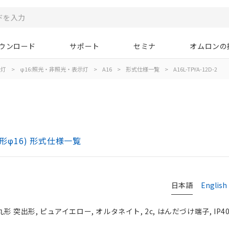
ウンロード
サポート
セミナ
オムロンの
示灯
>
φ16:照光・非照光・表示灯
>
A16
>
形式仕様一覧
>
A16L-TPYA-12D-2
)
形φ16) 形式仕様一覧
日本語
English
丸形 突出形, ピュアイエロー, オルタネイト, 2c, はんだづけ端子, IP4