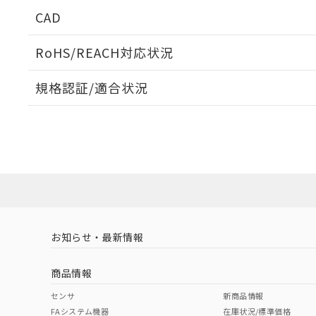
CAD
ログイン/会員登録いただくと、CADデータをダウンロ
RoHS/REACH対応状況
規格認証/適合状況
EU RoHS
注意事項・凡例
UL認証
CSA認証
CEマーキング
ダウンロードデータをご利用いただく前に、以下を必ずお読
No
No
Yes
対応状況
対応予定月
※1
※2
ソフトウェアの使用条件
対応済み
LR型式承認
DNV型式承認
BV型式承認
KR
（イギリス
（ノルウェー
（フランス
（
お知らせ・最新情報
中国 RoHS
注意事項・凡例
船舶規格）
船舶規格）
船舶規格）
船
商品情報
No
No
No
No
中国 RoHS表
※1 ※2
センサ
新商品情報
FAシステム機器
在庫状況/標準価格