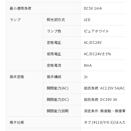
最小適用負荷
DC5V 1mA
ランプ
照光部方式
LED
ランプ色
ピュアホワイト
定格電圧
AC/DC24V
使用電圧
AC/DC24V±5%
定格電流
8mA
接点定格
接点構成
2c
開閉能力(AC)
抵抗負荷: AC125V 5A/AC250
開閉能力(DC)
抵抗負荷: DC30V 3A
開閉能力説明
測定条件: 無振動・無衝撃状態
端子仕様
タブ (#110/t=0.5)/はん
※1 対応状況