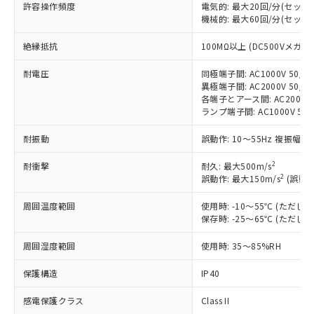
許容操作頻度
電気的: 最大20回/分(セッ
対応済み：EU RoHS指令（10物質）の
機械的: 最大60回/分(セッ
非含有に対応した製品が提供可能な商品で
絶縁抵抗
す。
100MΩ以上 (DC500Vメガ)
対応予定：EU RoHS指令（10物質）の非含
ご利用条件
耐電圧
同極端子間: AC1000V 50/60
有に対応した製品に切り替える予定のある
異極端子間: AC2000V 50/60
商品です。
各端子とアース間: AC2000V 5
対応予定なし：EU RoHS指令（10物質）の
ランプ端子間: AC1000V 50
以下の条件をお読みいただき、同意のうえ
非含有に非対応の商品で、対応品を出す予
ご利用ください。
定はありません。
耐振動
誤動作: 10～55Hz 複振幅 1
調査・確認中：EU RoHS指令（10物質）の
本サービスは、当社制御機器事業取扱
※1 中国RoHS○×表
非含有の対応状況を調査中または確認中の
2
耐衝撃
耐久: 最大500m/s
商品の当社在庫状況および標準価格
2
商品です。
誤動作: 最大150m/s
(誤動作
(税抜)を提供させていただくもので
「○」：最大均質材料含有率が中国RoHSの
非該当品：ライセンス料など無形物で、有
す。
周囲温度範囲
基準値以下であることを示します。
使用時: -10～55℃ (ただ
害物質有無と関係のない商品です。
当社制御機器事業取扱商品の中には、
保存時: -25～65℃ (ただ
「×」：最大均質材料含有率が中国RoHSの
仕入先様の事情により、非含有部品として
本サービスの対象外となる商品もある
基準値を超えていることを示します。
いたものが、含有品と判明した場合などや
当社は、これら貴社製品のうち、外国
ことをご了承ください。
周囲湿度範囲
使用時: 35～85%RH
「－」：未確認です。当社販売部門へお問
むを得ず変更することがあります。
為替および外国貿易法に定める商品
在庫状況および標準価格照会結果は、
い合わせください。
（以下｢規制貨物等」という）を輸出
保護構造
IP40
記載している更新日時点での社内デー
*EU RoHS指令（10物質）：
または国外への提供する場合は、日本
記
タに基づき作成されるものであり、閲
説明
鉛(Pb) 1000ppm以下、 水銀(Hg) 1000ppm以下、 カド
*中国RoHS10物質の基準値 (GB/T26572)：
国政府の輸出許可(または役務取引許
感電保護クラス
Class II
号
覧された時点での実際の在庫および標
ミウム(Cd) 100ppm以下、
Pb(鉛) :1000ppm、 Hg(水銀) : 1000ppm、 Cd(カドミウ