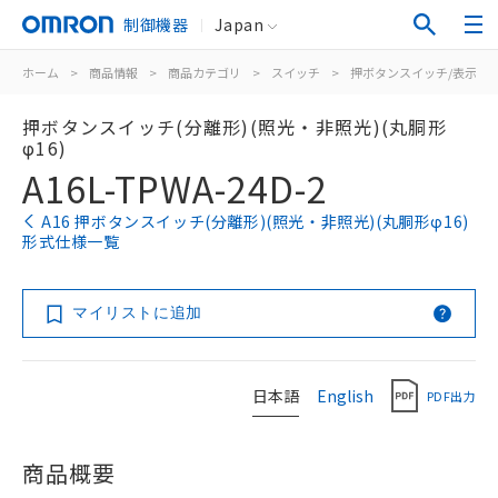
制御機器
Japan
ホーム
>
商品情報
>
商品カテゴリ
>
スイッチ
>
押ボタンスイッチ/表示灯
押ボタンスイッチ(分離形)(照光・非照光)(丸胴形
φ16)
A16L-TPWA-24D-2
A16 押ボタンスイッチ(分離形)(照光・非照光)(丸胴形φ16)
形式仕様一覧
マイリストに追加
日本語
English
PDF出力
商品概要