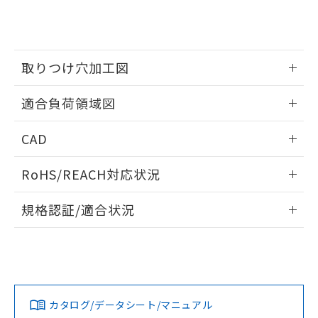
をご了承ください。
EU RoHS指令（10物質）の非含有証明書
※当社の共同利用者とは、
"個人情報
51物質の非含有証明書（当社基準）
の共同利用に関して"
の「1.共同利
※本証明書は発行日時点で非含有を証明す
用者の範囲」に記載されている法人を
るもので、過去に遡って非含有を証明する
指します。
取りつけ穴加工図
ものではありません。
また、RoHS指令のフタル酸エステル類４
情報更新：2026/05/21
物質の対応では、対応完了までの期間は出
適合負荷領域図
荷製品に未対応品が混在することから備考
欄に対応日を記載しておりました。
情報更新：2026/05/21
CAD
既に当社にて対応品への在庫切替を完了
していることから、特段のことがない限
ログイン/会員登録いただくと、CADデータをダウンロー
RoHS/REACH対応状況
り、2022年1月12日より割愛しておりま
ドすることができます。
す。
情報更新：2026/7/29
規格認証/適合状況
ログイン/会員登録
EU RoHS
注意事項・凡例
UL認証
CSA認証
CEマーキング
No
No
Yes
対応状況
対応予定月
※1
※2
ダウンロードデータをご利用いただく前に、以下を必ずお読
みください。
カタログ/データシート/マニュアル
対応済み
ソフトウェアの使用条件