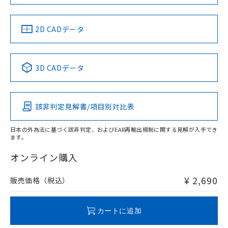
LR型式承認
DNV型式承認
BV型式承認
KR型式承
（イギリス
（ノルウェー
（フランス
（韓国
船舶規格）
船舶規格）
船舶規格）
船舶規格
中国 RoHS
注意事項・凡例
2D CADデータ
No
No
No
No
中国 RoHS表
※1 ※2
3D CADデータ
この製品の規格認証/適合状況ページへ
Pb
Hg
Cd
Cr(VI)
その他の認証はこちらのページからご検索ください
該非判定見解書/項目別対比表
O
O
O
O
日本の外為法に基づく該非判定、およびEAR再輸出規制に関する見解が入手でき
ます。
"対応済み"や非含有の記載がされた商品であっても、流通
在庫等で未対応品が混在する可能性があります。
オンライン購入
非含有品が必要な際は、弊社営業部門もしくは販売店へお
問い合わせください。
¥ 2,690
販売価格（税込）
この製品のRoHS/REACH対応状況ページへ
カートに追加