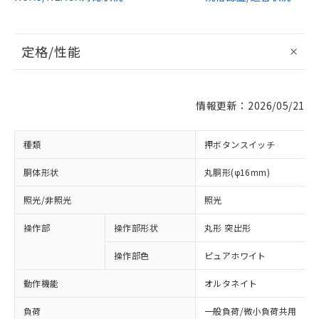
定格/性能
情報更新：2026/05/21
種類
押ボタンスイッチ
胴体形状
丸胴形(φ16mm)
照光/非照光
照光
操作部
操作部形状
丸形 突出形
操作部色
ピュアホワイト
動作機能
オルタネイト
負荷
一般負荷/微小負荷共用