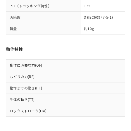
可)を取得するなどの必要な手続きを
六価クロム(Cr(Ⅵ)) 1000ppm以下、ポリ臭化ビフェニル
ム) : 100ppm、
準価格とは異なる場合があることをご
類(PBB) 1000ppm以下、ポリ臭化ジフェニルエーテル類
Cr(Ⅵ)(六価クロム) : 1000ppm、 PBBs(ポリ臭化ビフェ
PTI（トラッキング特性）
175
とります。
了承ください。
(PBDE) 1000ppm以下、フタル酸ビス(2-エチルヘキシ
○
一定数以上の在庫あり
ニル類) : 1000ppm、 PBDEs(ポリ臭化ジフェニルエーテ
当社は規制貨物を破棄する場合は、完
ル) (DEHP)(別名：DOP) 1000ppm以下、フタル酸ブチ
正式な納期状況および標準価格はお客
ル類) : 1000ppm、
汚染度
3 (IEC60947-5-1)
ルベンジル（BBP） 1000ppm以下、フタル酸ジブチル
全に破砕するなど、違法に輸出されな
DBP(フタル酸ジブチル) : 1000ppm、 DIBP(フタル酸ジ
様のお取引先、またはお客様担当のオ
（DBP） 1000ppm以下、フタル酸ジイソブチル
イソブチル) : 1000ppm、 BBP(フタル酸ブチルベンジ
△
一定数には満たないが在庫あり
いよう必要な手段を講じます。
ムロン制御機器販売店・当社販売員に
(DIBP) 1000ppm以下
ル) : 1000ppm、
質量
約10g
当社は貴社製品を、核兵器、ミサイ
但し、RoHS指令で産業用監視および制御機器に対する
DEHP(フタル酸ビス(2-エチルヘキシル)) : 1000ppm
ご相談ください。
適用除外項目は除く。
ル、化学兵器、生物兵器またはその他
－
在庫なし(最新の在庫状況につ
オムロン制御機器販売店や当社販売拠
フタル酸エステル類の４物質については閾値を超える意
武器並びにこれらの製造装置等に一切
いては、お客様のお取引先、ま
図的な使用がないことを確認しています。
点は「
販売ネットワーク
」をご確認
※2 環境保護使用期限
動作特性
使用いたしません。
たはお客様担当のオムロン制御
ください。
当社は、貴社製品を第三者に販売する
機器販売店・当社販売員にご確
在庫状況および標準価格結果を当社の
※2 対応予定月
「ｅ」：有害物質（10物質）のすべてが基
場合は、上記1、2および3の内容を当
認ください)
事前の承諾なく第三者に漏洩または開
動作に必要な力(OF)
準値以下であることを示します。
該第三者に通知します。また当社は、
示しないようお願いします。
部品在庫の切り替え状況などにより、予定
「10」：通常の使用状況下において有害物
販売先および販売に係わる関係者が違
マイパーツ機能（部品リスト作成サー
空
受注生産機種、また在庫状況の
もどりの力(RF)
月が前後することがあります。
質が外部に漏えいし、環境に深刻な影響を
法に輸出するおそれがある場合は、取
ビス）をご利用いただくには、I-Web
白
情報を公開していない機種
及ぼさない年数を意味します。
り引きをいたしません。
メンバーズにご登録されている必要が
動作までの動き(PT)
「－」：未確認です。当社販売部門へお問
あります。
い合わせください。
全体の動き(TT)
お客様が当ウェブサイト上で当社にご
※3 非含有証明書ダウンロード
登録された部品リストについて、当社
ロックストローク(LTA)
および当社の共同利用者が、当社の製
下記の非含有証明書をダウンロードするこ
品・サービスに関するお客様との取
とができます。
合意する
キャンセル
引・商談に必要な範囲で利用すること