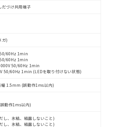
みいただき、同意のうえご利用ください。
)/はんだづけ共用端子
材料含有率が中国RoHSの基準値以下であることを示します。
材料含有率が中国RoHSの基準値を超えていることを示します。
、当社制御機器事業取扱商品の当社在庫状況および標準価格(税抜)
ら貴社製品のうち、外国為替および外国貿易法に定める商品（以下｢
質）：
す。当社販売部門へお問い合わせください。
 水銀(Hg) 1000ppm以下、 カドミウム(Cd) 100ppm以下、
たは国外への提供する場合は、日本国政府の輸出許可(または役務取
000ppm以下、ポリ臭化ビフェニル類(PBB) 1000ppm以下、ポリ臭化ジフェニルエーテル類(P
事業取扱商品の中には、本サービスの対象外となる商品もあること
手続きをとります。
キシル) (DEHP)(別名：DOP) 1000ppm以下、フタル酸ブチルベンジル（BBP） 100
(GB/T26572)：
以下、フタル酸ジイソブチル (DIBP) 1000ppm以下
び標準価格照会結果は、記載している更新日時点での社内データに
物を破棄する場合は、完全に破砕するなど、違法に輸出されないよ
(水銀) : 1000ppm、 Cd(カドミウム) : 100ppm、
業用監視および制御機器に対する適用除外項目は除く。
メガ)
覧された時点での実際の在庫および標準価格とは異なる場合がある
1000ppm、 PBBs(ポリ臭化ビフェニル類) : 1000ppm、 PBDEs(ポリ臭化ジフェニルエーテル類
物質については閾値を超える意図的な使用がないことを確認しています。
上の在庫あり
 1000ppm、 DIBP(フタル酸ジイソブチル) : 1000ppm、 BBP(フタル酸ブチルベンジル) :
品を、核兵器、ミサイル、化学兵器、生物兵器またはその他武器並
チルヘキシル)) : 1000ppm
況および標準価格はお客様のお取引先、またはお客様担当のオムロ
用いたしません。
0/60Hz 1min
ご相談ください。
は満たないが在庫あり
製品を第三者に販売する場合は、上記1、2および3の内容を当該第
0/60Hz 1min
機器販売店や当社販売拠点は「
販売ネットワーク
」をご確認くだ
販売先および販売に係わる関係者が違法に輸出するおそれがある場
0V 50/60Hz 1min
用期限
び標準価格結果を当社の事前の承諾なく第三者に漏洩または開示し
え状況などにより、予定月が前後することがあります。
V 50/60Hz 1min (LEDを取り付けない状態)
(最新の在庫状況については、お客様のお取引先、またはお客様担当
（10物質）のすべてが基準値以下であることを示します。
店・当社販売員にご確認ください)
能（部品リスト作成サービス）をご利用いただくには、I-Webメン
使用状況下において有害物質が外部に漏えいし、環境に深刻な影響を
振幅 1.5mm (誤動作1ms以内)
あります。
機種、また在庫状況の情報を公開していない機種
ェブサイト上で当社にご登録された部品リストについて、当社およ
書ダウンロード
す。当社販売部門へお問い合わせください。
品・サービスに関するお客様との取引・商談に必要な範囲で利用す
合意する
キャンセル
(誤動作1ms以内)
書をダウンロードすることができます。
利用者とは、
"個人情報の共同利用に関して"
の「1.共同利用者の
します。
 (ただし、氷結、結露しないこと)
10物質）の非含有証明書
 (ただし、氷結、結露しないこと)
明書（当社基準）