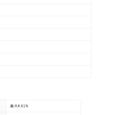
日時点で非含有を証明するもので、過去に遡って非含有を証明するも
令のフタル酸エステル類４物質の対応では、対応完了までの期間は出
備考欄に対応日を記載しておりました。
品への在庫切替を完了していることから、特段のことがない限り、20
す。
最大4.41N