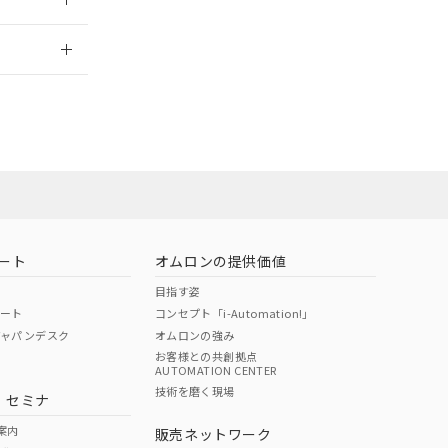
情報更新：
ート
オムロンの提供価値
目指す姿
ポート
コンセプト「i-Automation!」
ジャパンデスク
オムロンの強み
お客様との共創拠点
AUTOMATION CENTER
DIBP
BBP
DEHP
環境保護
技術を磨く現場
・セミナ
状況ページへ
使用期限
検索ください
案内
販売ネットワーク