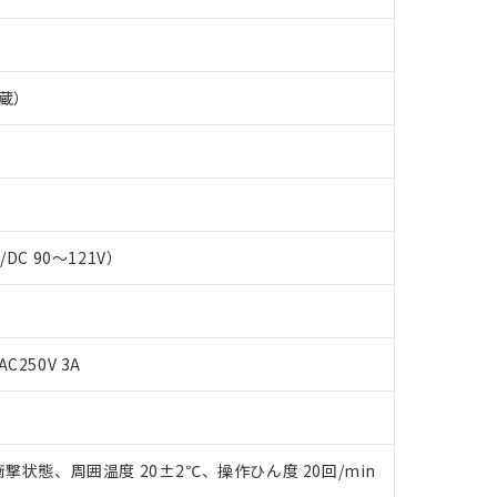
蔵）
C/DC 90～121V）
AC250V 3A
 RoHS指令（10物質）の非含有に対応した製品が提供可能な商品です
oHS指令（10物質）の非含有に対応した製品に切り替える予定のある
 RoHS指令（10物質）の非含有に非対応の商品で、対応品を出す予
 RoHS指令（10物質）の非含有の対応状況を調査中または確認中の
ンス料など無形物で、有害物質有無と関係のない商品です。
撃状態、周囲温度 20±2℃、操作ひん度 20回/min
○×表
より、非含有部品としていたものが、含有品と判明した場合などやむ