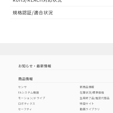
規格認証/適合状況
EU RoHS
注意事項・凡例
UL認証
CSA認証
CEマーキング
ダウンロードデータをご利用いただく前に、以下を必ずお読
No
No
Yes
対応状況
対応予定月
※1
※2
ソフトウェアの使用条件
対応済み
LR型式承認
DNV型式承認
BV型式承認
KR
（イギリス
（ノルウェー
（フランス
（
お知らせ・最新情報
中国 RoHS
注意事項・凡例
船舶規格）
船舶規格）
船舶規格）
船
商品情報
No
No
No
No
中国 RoHS表
※1 ※2
センサ
新商品情報
FAシステム機器
在庫状況/標準価格
Pb
Hg
Cd
Cr(V
モーション/ドライブ
生産終了品/推奨代替品
ロボティクス
特設サイト
セーフティ
動画ライブラリ