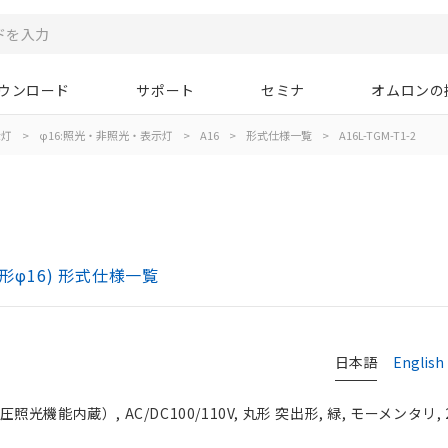
ウンロード
サポート
セミナ
オムロンの
示灯
>
φ16:照光・非照光・表示灯
>
A16
>
形式仕様一覧
>
A16L-TGM-T1-2
)
形φ16) 形式仕様一覧
日本語
English
光機能内蔵）, AC/DC100/110V, 丸形 突出形, 緑, モーメンタリ, 