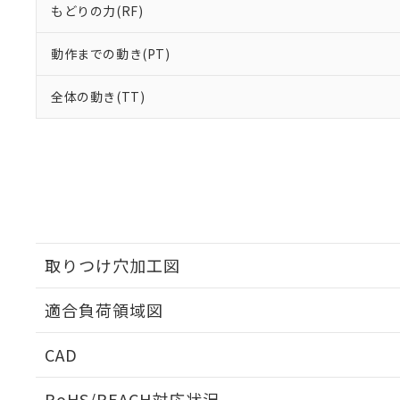
もどりの力(RF)
動作までの動き(PT)
全体の動き(TT)
取りつけ穴加工図
適合負荷領域図
CAD
ログイン/会員登録いただくと、CADデータをダウンロ
RoHS/REACH対応状況