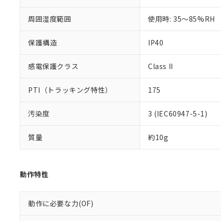
※本証明書は発行
また、RoHS指
周囲湿度範囲
使用時: 35～85%RH
混在することから
既に当社にて対応
保護構造
IP40
り割愛しておりま
感電保護クラス
Class II
PTI（トラッキング特性）
175
汚染度
3 (IEC60947-5-1)
質量
約10g
動作特性
動作に必要な力(OF)