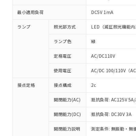
最小適用負荷
DC5V 1mA
ランプ
照光部方式
LED（減圧照光機能内
ランプ色
緑
定格電圧
AC/DC110V
使用電圧
AC/DC 100/110V（A
接点定格
接点構成
2c
※1 対応状況
開閉能力(AC)
抵抗負荷: AC125V 5A/
対応済み：EU
対応予定：EU R
開閉能力(DC)
抵抗負荷: DC30V 3A
対応予定なし：EU
調査・確認中：EU
ご利用条件
非該当品：ライセ
開閉能力説明
測定条件: 無振動・無衝
※1 中国RoHS
仕入先様の事情に