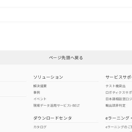
ログイン/会員登録
CCC認証
電波法
みください。
Yes
N/A
非含有証明書
※3
ページ先頭へ戻る
ダウンロードはこちら
型式承認
NK型式承認
ABS型式承認
韓国
（日本
（アメリカ
ソリューション
サービスサポ
舶規格）
船舶規格）
船舶規格）
解決提案
テスト機貸出
事例
ロボティクスサ
No
No
イベント
日本語相談窓口
現場データ活用サービスi-BELT
輸出該非判定
I)
PBBs
PBDEs
DBP
ダウンロードセンタ
eラーニング
この製品の規格認証/適合
その他の認証はこちらのページからご
カタログ
eラーニングのご