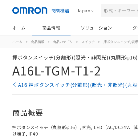
制御機器
Japan
ホーム
商品情報
ソリューション
ダ
ホーム
>
商品情報
>
商品カテゴリ
>
スイッチ
>
押ボタンスイッチ/表
押ボタンスイッチ(分離形)(照光・非照光)(丸胴形φ16
A16L-TGM-T1-2
A16 押ボタンスイッチ(分離形)(照光・非照光)(丸胴
商品概要
押ボタンスイッチ（丸胴形φ16）, 照光, LED（AC/DC24V、減圧照
け端子, IP40