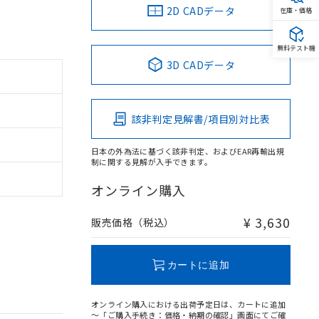
2D CADデータ
在庫・価格
無料テスト機
3D CADデータ
該非判定見解書/項目別対比表
日本の外為法に基づく該非判定、およびEAR再輸出規
制に関する見解が入手できます。
オンライン購入
¥ 3,630
販売価格（税込）
カートに追加
オンライン購入における出荷予定日は、カートに追加
～「ご購入手続き：価格・納期の確認」画面にてご確