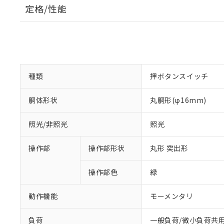
定格/性能
種類
押ボタンスイッチ
胴体形状
丸胴形(φ16mm)
照光/非照光
照光
操作部
操作部形状
丸形 突出形
操作部色
緑
動作機能
モーメンタリ
負荷
一般負荷/微小負荷共