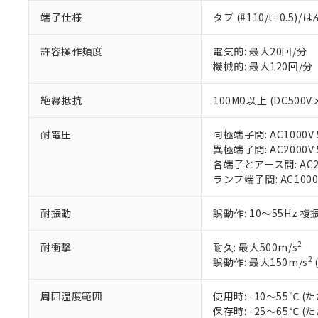
があります。
以下の条件をお読
端子仕様
タブ (#110/t=0.5
「○」：最大均質
「×」：最大均質
本サービスは
当社は、これ
*EU RoHS指令（10物
許容操作頻度
電気的: 最大20回/分
「－」：未確認で
鉛(Pb) 1000ppm以下、
くものです。
う）を輸出ま
記
説明
六価クロム(Cr(Ⅵ)) 1
機械的: 最大120回/分
当社制御機器
などの必要な
フタル酸ビス(2-エチルヘ
号
*中国RoHS10物質の基準値 
ル（DBP） 1000ppm
在庫状況およ
当社は規制貨
Pb(鉛) :1000ppm、 Hg
但し、RoHS指令で産
絶縁抵抗
100MΩ以上 (DC500V
のであり、閲
ます。
Cr(Ⅵ)(六価クロム) : 
フタル酸エステル類の４
○
一定数以
DBP(フタル酸ジブチル) :
い。
当社は貴社製
DEHP(フタル酸ビス(2-エ
正式な納期状
置等に一切使
耐電圧
同極端子間: AC1000V 5
当社販売員に
※2 対応予定月
△
一定数に
当社は、貴社
異極端子間: AC2000V 5
オムロン制御
また当社は、
各端子とアース間: AC200
※2 環境保護使
在庫状況およ
部品在庫の切り替
たしません。
ランプ端子間: AC1000
－
在庫なし
す。
「ｅ」：有害物質
機器販売
マイパーツ機
「10」：通常の
耐振動
誤動作: 10～55Hz 複
ている必要が
味します。
空
受注生産
お客様が当ウ
※3 非含有証明
「－」：未確認で
白
2
耐衝撃
耐久: 最大500m/s
が、当社の製
2
誤動作: 最大150m/s
さい。
下記の非含有証明
※当社の共同
いる法人を指
周囲温度範囲
使用時: -10～55℃
EU RoHS指令（
保存時: -25～65℃
51物質の非含有証