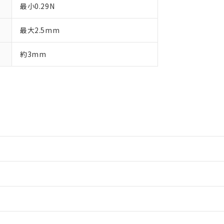
最小0.29N
最大2.5mm
約3mm
情報更新：2
情報更新：2
ードすることができます。