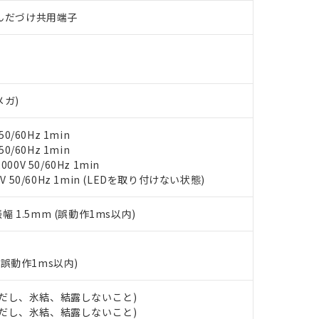
材料含有率が中国RoHSの基準値以下であることを示します。
)/はんだづけ共用端子
材料含有率が中国RoHSの基準値を超えていることを示します。
、当社制御機器事業取扱商品の当社在庫状況および標準価格(税抜)
ら貴社製品のうち、外国為替および外国貿易法に定める商品（以下｢
質）：
す。当社販売部門へお問い合わせください。
 水銀(Hg) 1000ppm以下、 カドミウム(Cd) 100ppm以下、
たは国外への提供する場合は、日本国政府の輸出許可(または役務取
000ppm以下、ポリ臭化ビフェニル類(PBB) 1000ppm以下、ポリ臭化ジフェニルエーテル類(P
事業取扱商品の中には、本サービスの対象外となる商品もあること
手続きをとります。
キシル) (DEHP)(別名：DOP) 1000ppm以下、フタル酸ブチルベンジル（BBP） 100
(GB/T26572)：
以下、フタル酸ジイソブチル (DIBP) 1000ppm以下
び標準価格照会結果は、記載している更新日時点での社内データに
物を破棄する場合は、完全に破砕するなど、違法に輸出されないよ
(水銀) : 1000ppm、 Cd(カドミウム) : 100ppm、
業用監視および制御機器に対する適用除外項目は除く。
覧された時点での実際の在庫および標準価格とは異なる場合がある
1000ppm、 PBBs(ポリ臭化ビフェニル類) : 1000ppm、 PBDEs(ポリ臭化ジフェニルエーテル類
物質については閾値を超える意図的な使用がないことを確認しています。
上の在庫あり
 1000ppm、 DIBP(フタル酸ジイソブチル) : 1000ppm、 BBP(フタル酸ブチルベンジル) :
メガ)
品を、核兵器、ミサイル、化学兵器、生物兵器またはその他武器並
チルヘキシル)) : 1000ppm
況および標準価格はお客様のお取引先、またはお客様担当のオムロ
用いたしません。
ご相談ください。
は満たないが在庫あり
製品を第三者に販売する場合は、上記1、2および3の内容を当該第
0/60Hz 1min
機器販売店や当社販売拠点は「
販売ネットワーク
」をご確認くだ
販売先および販売に係わる関係者が違法に輸出するおそれがある場
用期限
0/60Hz 1min
び標準価格結果を当社の事前の承諾なく第三者に漏洩または開示し
え状況などにより、予定月が前後することがあります。
0V 50/60Hz 1min
(最新の在庫状況については、お客様のお取引先、またはお客様担当
（10物質）のすべてが基準値以下であることを示します。
V 50/60Hz 1min (LEDを取り付けない状態)
店・当社販売員にご確認ください)
能（部品リスト作成サービス）をご利用いただくには、I-Webメン
使用状況下において有害物質が外部に漏えいし、環境に深刻な影響を
あります。
振幅 1.5mm (誤動作1ms以内)
機種、また在庫状況の情報を公開していない機種
ェブサイト上で当社にご登録された部品リストについて、当社およ
書ダウンロード
す。当社販売部門へお問い合わせください。
品・サービスに関するお客様との取引・商談に必要な範囲で利用す
合意する
キャンセル
書をダウンロードすることができます。
(誤動作1ms以内)
利用者とは、
"個人情報の共同利用に関して"
の「1.共同利用者の
します。
10物質）の非含有証明書
明書（当社基準）
 (ただし、氷結、結露しないこと)
日時点で非含有を証明するもので、過去に遡って非含有を証明するも
 (ただし、氷結、結露しないこと)