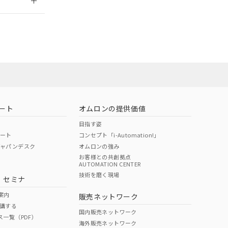
ート
オムロンの提供価値
目指す姿
ポート
コンセプト「i-Automation!」
ジャパンデスク
オムロンの強み
お客様との共創拠点
AUTOMATION CENTER
DIBP
BBP
DEHP
環境保護
技術を磨く現場
・セミナ
状況ページへ
使用期限
検索ください
案内
販売ネットワーク
講する
O
O
O
10
国内販売ネットワーク
ス一覧（PDF）
海外販売ネットワーク