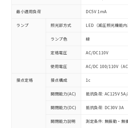
最小適用負荷
DC5V 1mA
ランプ
照光部方式
LED（減圧照光機能内
ランプ色
緑
定格電圧
AC/DC110V
使用電圧
AC/DC 100/110V（A
※1 対応状況
接点定格
接点構成
1c
対応済み：EU
開閉能力(AC)
抵抗負荷: AC125V 5A/
対応予定：EU R
対応予定なし：EU
開閉能力(DC)
抵抗負荷: DC30V 3A
調査・確認中：EU
ご利用条件
非該当品：ライセ
※1 中国RoHS
仕入先様の事情に
開閉能力説明
測定条件: 無振動・無衝
があります。
以下の条件をお読