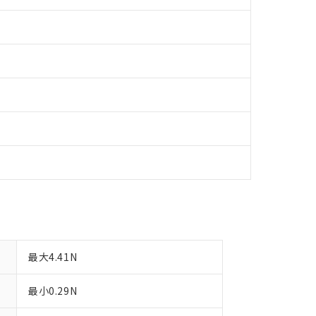
令のフタル酸エステル類４物質の対応では、対応完了までの期間は出
備考欄に対応日を記載しておりました。
品への在庫切替を完了していることから、特段のことがない限り、20
す。
最大4.41N
最小0.29N