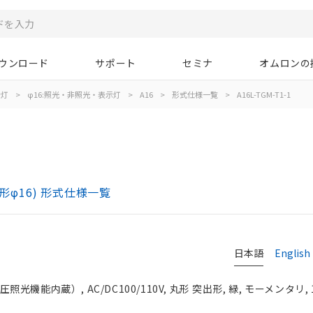
ウンロード
サポート
セミナ
オムロンの
示灯
>
φ16:照光・非照光・表示灯
>
A16
>
形式仕様一覧
>
A16L-TGM-T1-1
)
形φ16) 形式仕様一覧
日本語
English
光機能内蔵）, AC/DC100/110V, 丸形 突出形, 緑, モーメンタリ, 