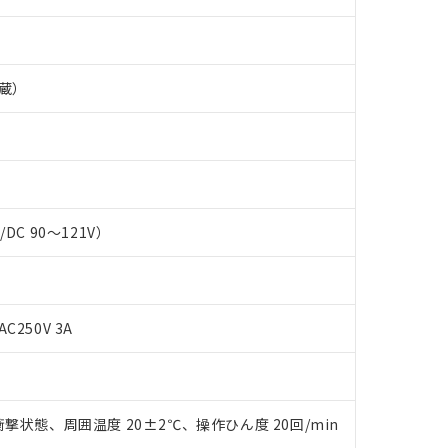
蔵）
C/DC 90～121V）
 RoHS指令（10物質）の非含有に対応した製品が提供可能な商品です
AC250V 3A
oHS指令（10物質）の非含有に対応した製品に切り替える予定のある
 RoHS指令（10物質）の非含有に非対応の商品で、対応品を出す予
 RoHS指令（10物質）の非含有の対応状況を調査中または確認中の
ンス料など無形物で、有害物質有無と関係のない商品です。
○×表
より、非含有部品としていたものが、含有品と判明した場合などやむ
撃状態、周囲温度 20±2℃、操作ひん度 20回/min
みいただき、同意のうえご利用ください。