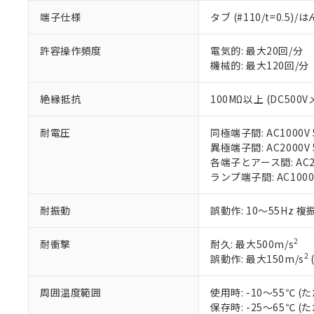
「○」：最大均質
端子仕様
タブ (#110/t=0.5
「×」：最大均質
本サービスは
当社は、これ
*EU RoHS指令（10物
「－」：未確認で
鉛(Pb) 1000ppm以下、
くものです。
う）を輸出ま
記
説明
六価クロム(Cr(Ⅵ)) 1
許容操作頻度
電気的: 最大20回/分
当社制御機器
などの必要な
フタル酸ビス(2-エチルヘ
号
*中国RoHS10物質の基準値 
機械的: 最大120回/分
ル（DBP） 1000ppm
在庫状況およ
当社は規制貨
Pb(鉛) :1000ppm、 Hg
但し、RoHS指令で産
のであり、閲
ます。
Cr(Ⅵ)(六価クロム) : 
フタル酸エステル類の４
○
一定数以
DBP(フタル酸ジブチル) :
い。
絶縁抵抗
100MΩ以上 (DC500V
当社は貴社製
DEHP(フタル酸ビス(2-エ
正式な納期状
置等に一切使
当社販売員に
※2 対応予定月
△
一定数に
当社は、貴社
耐電圧
同極端子間: AC1000V 5
オムロン制御
また当社は、
※2 環境保護使
異極端子間: AC2000V 5
在庫状況およ
部品在庫の切り替
たしません。
各端子とアース間: AC200
－
在庫なし
す。
「ｅ」：有害物質
ランプ端子間: AC1000
機器販売
マイパーツ機
「10」：通常の
ている必要が
味します。
耐振動
誤動作: 10～55Hz 複
空
受注生産
お客様が当ウ
※3 非含有証明
「－」：未確認で
白
が、当社の製
2
耐衝撃
耐久: 最大500m/s
さい。
下記の非含有証明
2
誤動作: 最大150m/s
※当社の共同
いる法人を指
EU RoHS指令（
51物質の非含有証
周囲温度範囲
使用時: -10～55℃
※本証明書は発行
保存時: -25～65℃