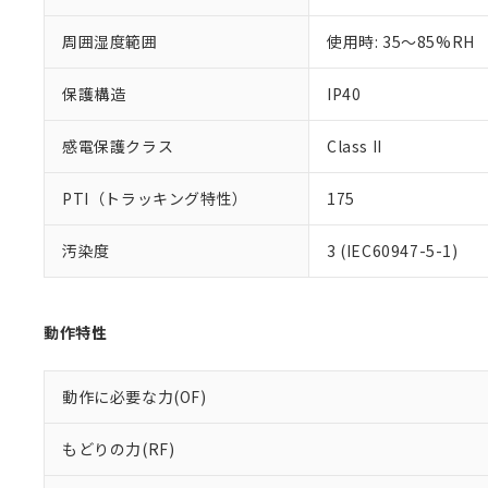
また、RoHS指
混在することから
周囲湿度範囲
使用時: 35～85%RH
既に当社にて対応
り割愛しておりま
保護構造
IP40
感電保護クラス
Class II
PTI（トラッキング特性）
175
汚染度
3 (IEC60947-5-1)
動作特性
動作に必要な力(OF)
もどりの力(RF)