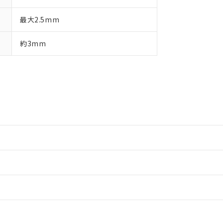
最大2.5mm
約3mm
情報更新：2
情報更新：2
ードすることができます。