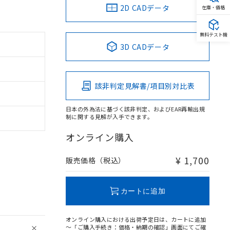
2D CADデータ
在庫・価格
無料テスト機
3D CADデータ
該非判定見解書/項目別対比表
日本の外為法に基づく該非判定、およびEAR再輸出規
制に関する見解が入手できます。
オンライン購入
¥ 1,700
販売価格（税込）
カートに追加
オンライン購入における出荷予定日は、カートに追加
～「ご購入手続き：価格・納期の確認」画面にてご確