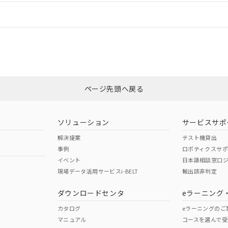
情報更新：
ログイン/会員登録
CCC認証
電波法
みください。
Yes
N/A
非含有証明書
※3
ページ先頭へ戻る
ダウンロードはこちら
型式承認
NK型式承認
ABS型式承認
韓国
（日本
（アメリカ
ソリューション
サービスサポ
舶規格）
船舶規格）
船舶規格）
解決提案
テスト機貸出
事例
ロボティクスサ
No
No
イベント
日本語相談窓口
現場データ活用サービスi-BELT
輸出該非判定
I)
PBBs
PBDEs
DBP
ダウンロードセンタ
eラーニング
この製品の規格認証/適合
その他の認証はこちらのページからご
カタログ
eラーニングのご
マニュアル
コースを選んで受
O
O
O