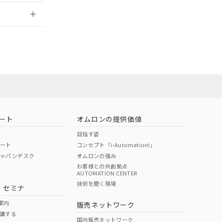
2026/7/29
ート
オムロンの提供価値
目指す姿
ポート
コンセプト「i-Automation!」
ジャパンデスク
オムロンの強み
お客様との共創拠点
AUTOMATION CENTER
DIBP
BBP
DEHP
環境保護
技術を磨く現場
・セミナ
状況ページへ
使用期限
検索ください
案内
販売ネットワーク
講する
O
O
O
e
国内販売ネットワーク