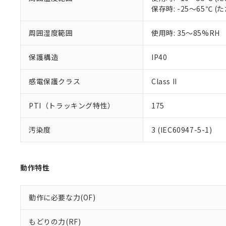
※本証明書は発行
保存時: -25～65℃
また、RoHS指
混在することから
既に当社にて対応
周囲湿度範囲
使用時: 35～85%RH
り割愛しておりま
保護構造
IP40
感電保護クラス
Class II
PTI（トラッキング特性）
175
汚染度
3 (IEC60947-5-1)
動作特性
動作に必要な力(OF)
もどりの力(RF)