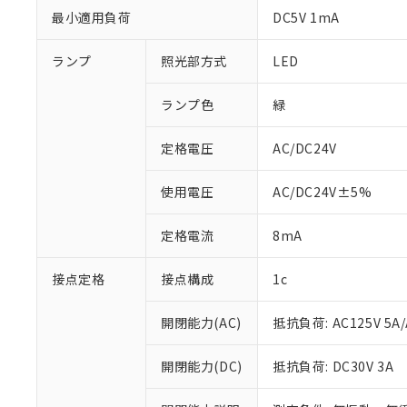
最小適用負荷
DC5V 1mA
ランプ
照光部方式
LED
ランプ色
緑
定格電圧
AC/DC24V
使用電圧
AC/DC24V±5%
定格電流
8mA
※1 対応状況
接点定格
接点構成
1c
対応済み：EU
対応予定：EU R
開閉能力(AC)
抵抗負荷: AC125V 5A/
対応予定なし：EU
調査・確認中：EU
ご利用条件
開閉能力(DC)
抵抗負荷: DC30V 3A
非該当品：ライセ
※1 中国RoHS
仕入先様の事情に