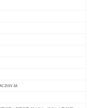
 RoHS指令（10物質）の非含有に対応した製品が提供可能な商品です
oHS指令（10物質）の非含有に対応した製品に切り替える予定のある
AC250V 3A
 RoHS指令（10物質）の非含有に非対応の商品で、対応品を出す予
 RoHS指令（10物質）の非含有の対応状況を調査中または確認中の
ンス料など無形物で、有害物質有無と関係のない商品です。
○×表
より、非含有部品としていたものが、含有品と判明した場合などやむ