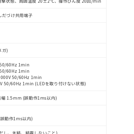
撃状態、周囲温度 20±2℃、操作ひん度 20回/min
みいただき、同意のうえご利用ください。
材料含有率が中国RoHSの基準値以下であることを示します。
材料含有率が中国RoHSの基準値を超えていることを示します。
、当社制御機器事業取扱商品の当社在庫状況および標準価格(税抜)
ら貴社製品のうち、外国為替および外国貿易法に定める商品（以下｢
質）：
)/はんだづけ共用端子
す。当社販売部門へお問い合わせください。
 水銀(Hg) 1000ppm以下、 カドミウム(Cd) 100ppm以下、
たは国外への提供する場合は、日本国政府の輸出許可(または役務取
000ppm以下、ポリ臭化ビフェニル類(PBB) 1000ppm以下、ポリ臭化ジフェニルエーテル類(P
事業取扱商品の中には、本サービスの対象外となる商品もあること
手続きをとります。
キシル) (DEHP)(別名：DOP) 1000ppm以下、フタル酸ブチルベンジル（BBP） 100
(GB/T26572)：
以下、フタル酸ジイソブチル (DIBP) 1000ppm以下
び標準価格照会結果は、記載している更新日時点での社内データに
物を破棄する場合は、完全に破砕するなど、違法に輸出されないよ
(水銀) : 1000ppm、 Cd(カドミウム) : 100ppm、
業用監視および制御機器に対する適用除外項目は除く。
覧された時点での実際の在庫および標準価格とは異なる場合がある
1000ppm、 PBBs(ポリ臭化ビフェニル類) : 1000ppm、 PBDEs(ポリ臭化ジフェニルエーテル類
物質については閾値を超える意図的な使用がないことを確認しています。
上の在庫あり
 1000ppm、 DIBP(フタル酸ジイソブチル) : 1000ppm、 BBP(フタル酸ブチルベンジル) :
品を、核兵器、ミサイル、化学兵器、生物兵器またはその他武器並
チルヘキシル)) : 1000ppm
メガ)
況および標準価格はお客様のお取引先、またはお客様担当のオムロ
用いたしません。
ご相談ください。
は満たないが在庫あり
製品を第三者に販売する場合は、上記1、2および3の内容を当該第
0/60Hz 1min
機器販売店や当社販売拠点は「
販売ネットワーク
」をご確認くだ
販売先および販売に係わる関係者が違法に輸出するおそれがある場
用期限
0/60Hz 1min
び標準価格結果を当社の事前の承諾なく第三者に漏洩または開示し
え状況などにより、予定月が前後することがあります。
(最新の在庫状況については、お客様のお取引先、またはお客様担当
0V 50/60Hz 1min
（10物質）のすべてが基準値以下であることを示します。
店・当社販売員にご確認ください)
V 50/60Hz 1min (LEDを取り付けない状態)
能（部品リスト作成サービス）をご利用いただくには、I-Webメン
使用状況下において有害物質が外部に漏えいし、環境に深刻な影響を
あります。
機種、また在庫状況の情報を公開していない機種
ェブサイト上で当社にご登録された部品リストについて、当社およ
書ダウンロード
振幅 1.5mm (誤動作1ms以内)
す。当社販売部門へお問い合わせください。
品・サービスに関するお客様との取引・商談に必要な範囲で利用す
合意する
キャンセル
書をダウンロードすることができます。
利用者とは、
"個人情報の共同利用に関して"
の「1.共同利用者の
(誤動作1ms以内)
します。
10物質）の非含有証明書
明書（当社基準）
 (ただし、氷結、結露しないこと)