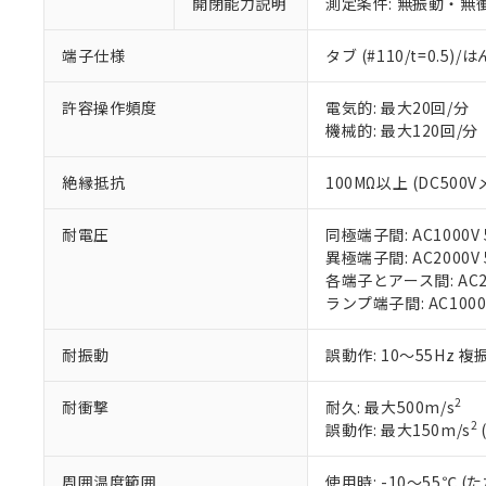
開閉能力説明
測定条件: 無振動・無衝
があります。
以下の条件をお読
「○」：最大均質
「×」：最大均質
本サービスは
当社は、これ
*EU RoHS指令（10物
端子仕様
タブ (#110/t=0.5
「－」：未確認で
鉛(Pb) 1000ppm以下、
くものです。
う）を輸出ま
記
説明
六価クロム(Cr(Ⅵ)) 1
当社制御機器
などの必要な
フタル酸ビス(2-エチルヘ
許容操作頻度
電気的: 最大20回/分
号
*中国RoHS10物質の基準値 
ル（DBP） 1000ppm
在庫状況およ
当社は規制貨
機械的: 最大120回/分
Pb(鉛) :1000ppm、 Hg
但し、RoHS指令で産
のであり、閲
ます。
Cr(Ⅵ)(六価クロム) : 
フタル酸エステル類の４
○
一定数以
DBP(フタル酸ジブチル) :
い。
当社は貴社製
DEHP(フタル酸ビス(2-エ
絶縁抵抗
100MΩ以上 (DC500V
正式な納期状
置等に一切使
当社販売員に
※2 対応予定月
△
一定数に
当社は、貴社
耐電圧
同極端子間: AC1000V 5
オムロン制御
また当社は、
※2 環境保護使
異極端子間: AC2000V 5
在庫状況およ
部品在庫の切り替
たしません。
－
在庫なし
各端子とアース間: AC200
す。
「ｅ」：有害物質
機器販売
ランプ端子間: AC1000
マイパーツ機
「10」：通常の
ている必要が
味します。
空
受注生産
お客様が当ウ
※3 非含有証明
耐振動
誤動作: 10～55Hz 複
「－」：未確認で
白
が、当社の製
さい。
下記の非含有証明
2
耐衝撃
耐久: 最大500m/s
※当社の共同
2
誤動作: 最大150m/s
いる法人を指
EU RoHS指令（
51物質の非含有証
周囲温度範囲
使用時: -10～55℃