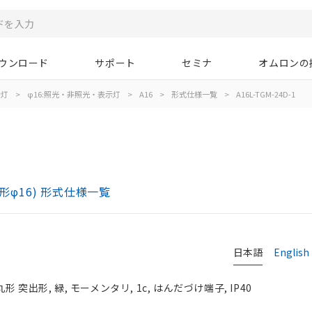
ウンロード
サポート
セミナ
オムロンの
示灯
>
φ16:照光・非照光・表示灯
>
A16
>
形式仕様一覧
>
A16L-TGM-24D-1
)
形φ16) 形式仕様一覧
日本語
English
形 突出形, 緑, モーメンタリ, 1c, はんだづけ端子, IP40