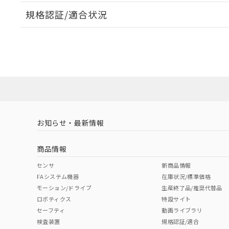
規格認証/適合状況
EU RoHS
注意事項・凡例
UL認証
CSA認証
CEマーキング
ダウンロードデータをご利用いただく前に、以下を必ずお読
No
No
Yes
対応状況
対応予定月
※1
※2
ソフトウェアの使用条件
対応済み
LR型式承認
DNV型式承認
BV型式承認
KR
（イギリス
（ノルウェー
（フランス
（
お知らせ・最新情報
中国 RoHS
注意事項・凡例
船舶規格）
船舶規格）
船舶規格）
船
商品情報
No
No
No
No
中国 RoHS表
※1 ※2
センサ
新商品情報
FAシステム機器
在庫状況/標準価格
Pb
Hg
Cd
Cr(V
モーション/ドライブ
生産終了品/推奨代替品
ロボティクス
特設サイト
セーフティ
動画ライブラリ
検査装置
規格認証/適合
O
O
O
O