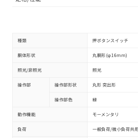
種類
押ボタンスイッチ
胴体形状
丸胴形(φ16mm)
照光/非照光
照光
操作部
操作部形状
丸形 突出形
操作部色
緑
動作機能
モーメンタリ
負荷
一般負荷/微小負荷共