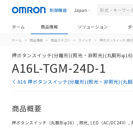
制御機器
Japan
ホーム
商品情報
ソリューション
ダ
ホーム
>
商品情報
>
商品カテゴリ
>
スイッチ
>
押ボタンスイッチ/表
押ボタンスイッチ(分離形)(照光・非照光)(丸胴形φ16
A16L-TGM-24D-1
A16 押ボタンスイッチ(分離形)(照光・非照光)(丸胴
商品概要
押ボタンスイッチ（丸胴形φ16）, 照光, LED（AC/DC24V）, 丸