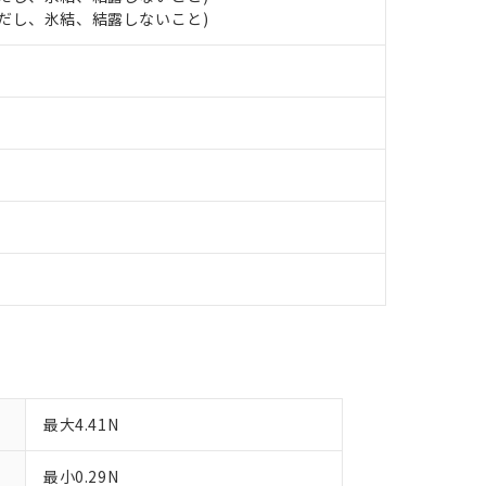
日時点で非含有を証明するもので、過去に遡って非含有を証明するも
 (ただし、氷結、結露しないこと)
令のフタル酸エステル類４物質の対応では、対応完了までの期間は出
備考欄に対応日を記載しておりました。
品への在庫切替を完了していることから、特段のことがない限り、20
す。
最大4.41N
最小0.29N