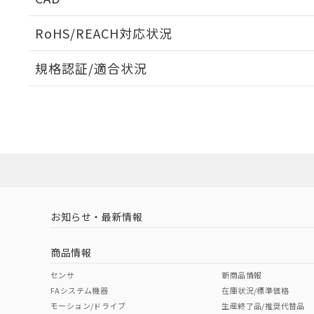
ログイン/会員登録いただくと、CADデータをダウンロ
RoHS/REACH対応状況
規格認証/適合状況
EU RoHS
注意事項・凡例
UL認証
CSA認証
CEマーキング
ダウンロードデータをご利用いただく前に、以下を必ずお読
No
No
Yes
対応状況
対応予定月
※1
※2
ソフトウェアの使用条件
対応済み
LR型式承認
DNV型式承認
BV型式承認
KR
（イギリス
（ノルウェー
（フランス
（
お知らせ・最新情報
中国 RoHS
注意事項・凡例
船舶規格）
船舶規格）
船舶規格）
船
商品情報
No
No
No
No
中国 RoHS表
※1 ※2
センサ
新商品情報
FAシステム機器
在庫状況/標準価格
Pb
Hg
Cd
Cr(V
モーション/ドライブ
生産終了品/推奨代替品