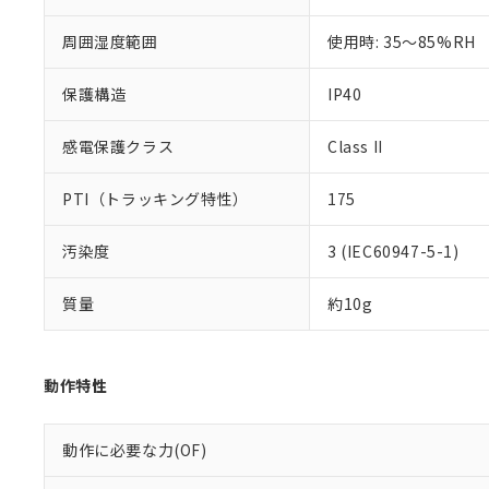
51物質の非含有証
※本証明書は発行
周囲湿度範囲
使用時: 35～85%RH
また、RoHS指
混在することから
保護構造
IP40
既に当社にて対応
り割愛しておりま
感電保護クラス
Class II
PTI（トラッキング特性）
175
汚染度
3 (IEC60947-5-1)
質量
約10g
動作特性
動作に必要な力(OF)