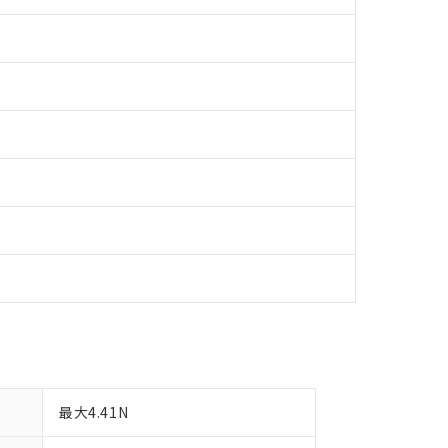
明書（当社基準）
日時点で非含有を証明するもので、過去に遡って非含有を証明するも
令のフタル酸エステル類４物質の対応では、対応完了までの期間は出
備考欄に対応日を記載しておりました。
品への在庫切替を完了していることから、特段のことがない限り、20
す。
最大4.41N