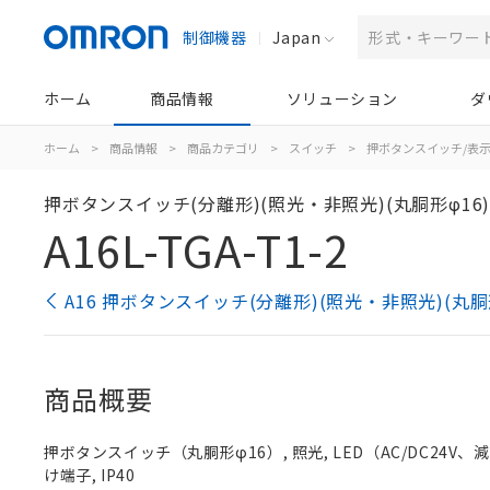
制御機器
Japan
ホーム
商品情報
ソリューション
ダ
ホーム
>
商品情報
>
商品カテゴリ
>
スイッチ
>
押ボタンスイッチ/表
押ボタンスイッチ(分離形)(照光・非照光)(丸胴形φ16
A16L-TGA-T1-2
A16 押ボタンスイッチ(分離形)(照光・非照光)(丸胴
商品概要
押ボタンスイッチ（丸胴形φ16）, 照光, LED（AC/DC24V、減圧照
け端子, IP40