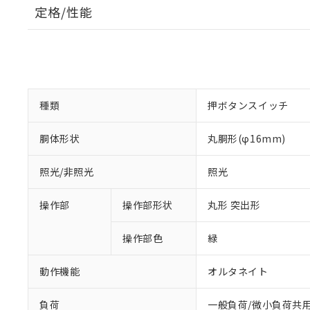
定格/性能
種類
押ボタンスイッチ
胴体形状
丸胴形(φ16mm)
照光/非照光
照光
操作部
操作部形状
丸形 突出形
操作部色
緑
動作機能
オルタネイト
負荷
一般負荷/微小負荷共