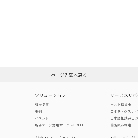
ードすることができます。
情報更新：
ログイン/会員登録
CCC認証
電波法
みください。
Yes
N/A
非含有証明書
※3
ページ先頭へ戻る
ダウンロードはこちら
型式承認
NK型式承認
ABS型式承認
韓国
（日本
（アメリカ
ソリューション
サービスサポ
舶規格）
船舶規格）
船舶規格）
解決提案
テスト機貸出
事例
ロボティクスサ
No
No
イベント
日本語相談窓口
現場データ活用サービスi-BELT
輸出該非判定
I)
PBBs
PBDEs
DBP