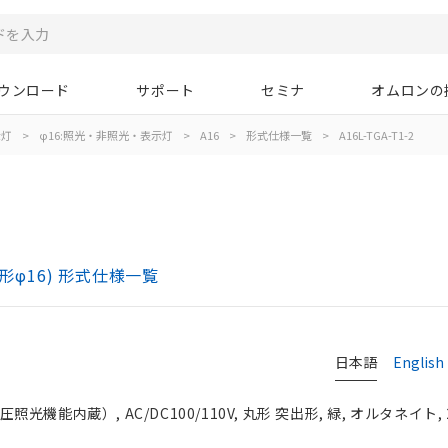
ウンロード
サポート
セミナ
オムロンの
示灯
>
φ16:照光・非照光・表示灯
>
A16
>
形式仕様一覧
>
A16L-TGA-T1-2
)
形φ16) 形式仕様一覧
日本語
English
光機能内蔵）, AC/DC100/110V, 丸形 突出形, 緑, オルタネイト, 