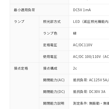
最小適用負荷
DC5V 1mA
ランプ
照光部方式
LED（減圧照光機能内
ランプ色
緑
定格電圧
AC/DC110V
使用電圧
AC/DC 100/110V（A
接点定格
接点構成
2c
※1 対応状況
開閉能力(AC)
抵抗負荷: AC125V 5A/
対応済み：EU
開閉能力(DC)
抵抗負荷: DC30V 3A
対応予定：EU R
対応予定なし：EU
開閉能力説明
測定条件: 無振動・無衝
調査・確認中：EU
ご利用条件
非該当品：ライセ