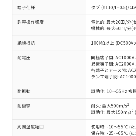
※1 中国RoHS
仕入先様の事情に
端子仕様
タブ (#110/t=0.5
があります。
以下の条件をお読
「○」：最大均質
許容操作頻度
電気的: 最大20回/分
「×」：最大均質
本サービスは
当社は、これ
*EU RoHS指令（10物
機械的: 最大60回/分
「－」：未確認で
鉛(Pb) 1000ppm以下、
くものです。
う）を輸出ま
記
説明
六価クロム(Cr(Ⅵ)) 1
当社制御機器
などの必要な
フタル酸ビス(2-エチルヘ
号
*中国RoHS10物質の基準値 
絶縁抵抗
100MΩ以上 (DC500V
ル（DBP） 1000ppm
在庫状況およ
当社は規制貨
Pb(鉛) :1000ppm、 Hg
但し、RoHS指令で産
のであり、閲
ます。
Cr(Ⅵ)(六価クロム) : 
フタル酸エステル類の４
○
一定数以
DBP(フタル酸ジブチル) :
い。
耐電圧
同極端子間: AC1000V 5
当社は貴社製
DEHP(フタル酸ビス(2-エ
正式な納期状
異極端子間: AC2000V 5
置等に一切使
当社販売員に
※2 対応予定月
各端子とアース間: AC200
△
一定数に
当社は、貴社
オムロン制御
ランプ端子間: AC1000
また当社は、
※2 環境保護使
在庫状況およ
部品在庫の切り替
たしません。
－
在庫なし
す。
「ｅ」：有害物質
耐振動
誤動作: 10～55Hz 複
機器販売
マイパーツ機
「10」：通常の
ている必要が
味します。
2
耐衝撃
耐久: 最大500m/s
空
受注生産
お客様が当ウ
※3 非含有証明
「－」：未確認で
2
誤動作: 最大150m/s
白
が、当社の製
さい。
下記の非含有証明
周囲温度範囲
使用時: -10～55℃
※当社の共同
保存時: -25～65℃
いる法人を指
EU RoHS指令（