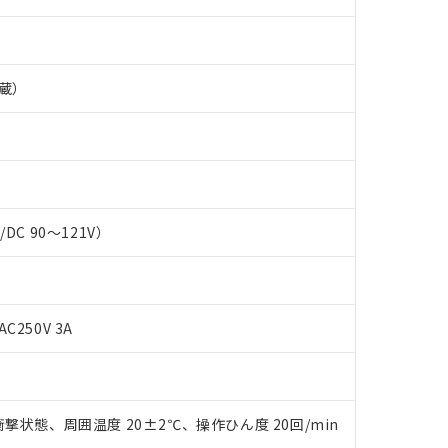
蔵）
C/DC 90～121V）
AC250V 3A
 RoHS指令（10物質）の非含有に対応した製品が提供可能な商品です
oHS指令（10物質）の非含有に対応した製品に切り替える予定のある
 RoHS指令（10物質）の非含有に非対応の商品で、対応品を出す予
撃状態、周囲温度 20±2℃、操作ひん度 20回/min
 RoHS指令（10物質）の非含有の対応状況を調査中または確認中の
ンス料など無形物で、有害物質有無と関係のない商品です。