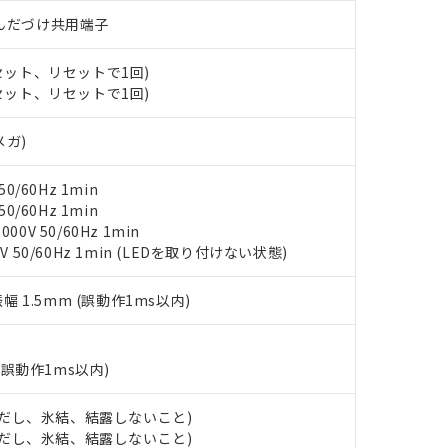
○×表
より、非含有部品としていたものが、含有品と判明した場合などやむ
)/はんだづけ共用端子
みいただき、同意のうえご利用ください。
材料含有率が中国RoHSの基準値以下であることを示します。
(セット、リセットで1回)
材料含有率が中国RoHSの基準値を超えていることを示します。
、当社制御機器事業取扱商品の当社在庫状況および標準価格(税抜)
ら貴社製品のうち、外国為替および外国貿易法に定める商品（以下｢
質）：
(セット、リセットで1回)
す。当社販売部門へお問い合わせください。
 水銀(Hg) 1000ppm以下、 カドミウム(Cd) 100ppm以下、
たは国外への提供する場合は、日本国政府の輸出許可(または役務取
000ppm以下、ポリ臭化ビフェニル類(PBB) 1000ppm以下、ポリ臭化ジフェニルエーテル類(P
事業取扱商品の中には、本サービスの対象外となる商品もあること
手続きをとります。
キシル) (DEHP)(別名：DOP) 1000ppm以下、フタル酸ブチルベンジル（BBP） 100
(GB/T26572)：
メガ)
以下、フタル酸ジイソブチル (DIBP) 1000ppm以下
び標準価格照会結果は、記載している更新日時点での社内データに
物を破棄する場合は、完全に破砕するなど、違法に輸出されないよ
(水銀) : 1000ppm、 Cd(カドミウム) : 100ppm、
業用監視および制御機器に対する適用除外項目は除く。
覧された時点での実際の在庫および標準価格とは異なる場合がある
1000ppm、 PBBs(ポリ臭化ビフェニル類) : 1000ppm、 PBDEs(ポリ臭化ジフェニルエーテル類
物質については閾値を超える意図的な使用がないことを確認しています。
上の在庫あり
 1000ppm、 DIBP(フタル酸ジイソブチル) : 1000ppm、 BBP(フタル酸ブチルベンジル) :
0/60Hz 1min
品を、核兵器、ミサイル、化学兵器、生物兵器またはその他武器並
チルヘキシル)) : 1000ppm
況および標準価格はお客様のお取引先、またはお客様担当のオムロ
0/60Hz 1min
用いたしません。
ご相談ください。
0V 50/60Hz 1min
は満たないが在庫あり
製品を第三者に販売する場合は、上記1、2および3の内容を当該第
機器販売店や当社販売拠点は「
販売ネットワーク
」をご確認くだ
V 50/60Hz 1min (LEDを取り付けない状態)
販売先および販売に係わる関係者が違法に輸出するおそれがある場
用期限
び標準価格結果を当社の事前の承諾なく第三者に漏洩または開示し
え状況などにより、予定月が前後することがあります。
(最新の在庫状況については、お客様のお取引先、またはお客様担当
（10物質）のすべてが基準値以下であることを示します。
振幅 1.5mm (誤動作1ms以内)
店・当社販売員にご確認ください)
能（部品リスト作成サービス）をご利用いただくには、I-Webメン
使用状況下において有害物質が外部に漏えいし、環境に深刻な影響を
あります。
機種、また在庫状況の情報を公開していない機種
ェブサイト上で当社にご登録された部品リストについて、当社およ
書ダウンロード
す。当社販売部門へお問い合わせください。
(誤動作1ms以内)
品・サービスに関するお客様との取引・商談に必要な範囲で利用す
合意する
キャンセル
書をダウンロードすることができます。
 (ただし、氷結、結露しないこと)
利用者とは、
"個人情報の共同利用に関して"
の「1.共同利用者の
 (ただし、氷結、結露しないこと)
します。
10物質）の非含有証明書