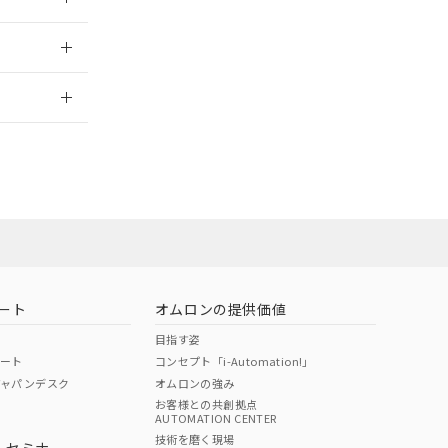
2026/7/29
ート
オムロンの提供価値
目指す姿
ポート
コンセプト「i-Automation!」
ジャパンデスク
オムロンの強み
お客様との共創拠点
AUTOMATION CENTER
DIBP
BBP
DEHP
環境保護
技術を磨く現場