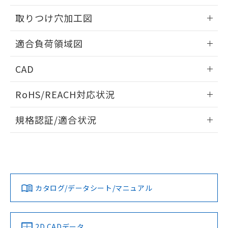
51物質の非含有証明書（当社基準）
の共同利用に関して"
の「1.共同利
※本証明書は発行日時点で非含有を証明す
取りつけ穴加工図
用者の範囲」に記載されている法人を
るもので、過去に遡って非含有を証明する
指します。
ものではありません。
情報更新：2026/05/21
適合負荷領域図
また、RoHS指令のフタル酸エステル類４
物質の対応では、対応完了までの期間は出
情報更新：2026/05/21
荷製品に未対応品が混在することから備考
CAD
欄に対応日を記載しておりました。
ログイン/会員登録いただくと、CADデータをダウンロー
既に当社にて対応品への在庫切替を完了
RoHS/REACH対応状況
ドすることができます。
していることから、特段のことがない限
り、2022年1月12日より割愛しておりま
情報更新：2026/7/29
規格認証/適合状況
す。
ログイン/会員登録
EU RoHS
注意事項・凡例
UL認証
CSA認証
CEマーキング
No
No
Yes
対応状況
対応予定月
※1
※2
ダウンロードデータをご利用いただく前に、以下を必ずお読
みください。
カタログ/データシート/マニュアル
対応済み
ソフトウェアの使用条件
LR型式承認
DNV型式承認
BV型式承認
KR型式承
（イギリス
（ノルウェー
（フランス
（韓国
船舶規格）
船舶規格）
船舶規格）
船舶規格
中国 RoHS
注意事項・凡例
2D CADデータ