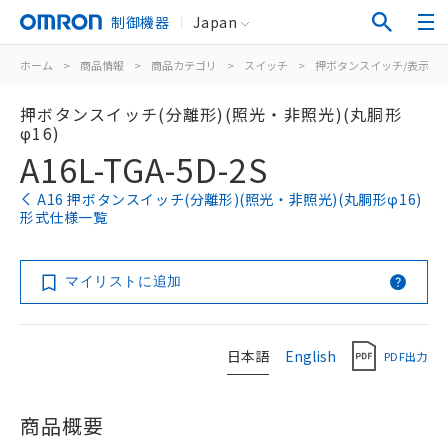
制御機器
Japan
ホーム
>
商品情報
>
商品カテゴリ
>
スイッチ
>
押ボタンスイッチ/表示灯
押ボタンスイッチ(分離形)(照光・非照光)(丸胴形
φ16)
A16L-TGA-5D-2S
A16 押ボタンスイッチ(分離形)(照光・非照光)(丸胴形φ16)
形式仕様一覧
マイリストに追加
日本語
English
PDF出力
商品概要