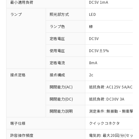
最小適用負荷
DC5V 1mA
ランプ
照光部方式
LED
ランプ色
緑
定格電圧
DC5V
使用電圧
DC5V±5%
定格電流
8mA
接点定格
接点構成
2c
開閉能力(AC)
抵抗負荷: AC125V 5A/AC250
開閉能力(DC)
抵抗負荷: DC30V 3A
開閉能力説明
測定条件: 無振動・無衝撃状態
端子仕様
クイックコネクタ
※1 対応状況
許容操作頻度
電気的: 最大20回/分(セッ
対応済み：EU RoHS指令（10物質）の