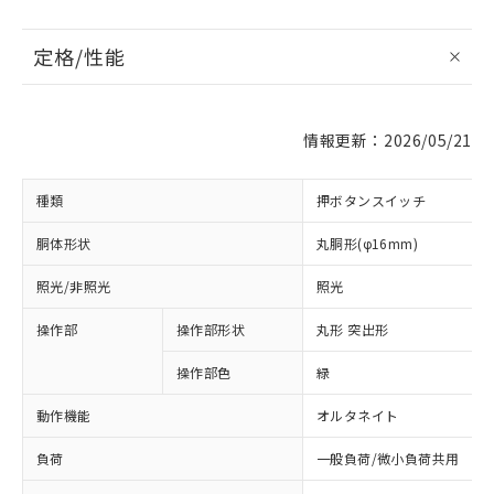
定格/性能
情報更新：2026/05/21
種類
押ボタンスイッチ
胴体形状
丸胴形(φ16mm)
照光/非照光
照光
操作部
操作部形状
丸形 突出形
操作部色
緑
動作機能
オルタネイト
負荷
一般負荷/微小負荷共用