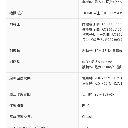
機械的: 最大60回/分(セッ
非含有に対応した製品が提供可能な商品で
す。
絶縁抵抗
100MΩ以上 (DC500Vメガ)
対応予定：EU RoHS指令（10物質）の非含
ご利用条件
有に対応した製品に切り替える予定のある
耐電圧
同極端子間: AC1000V 50/60
商品です。
異極端子間: AC2000V 50/60
対応予定なし：EU RoHS指令（10物質）の
各端子とアース間: AC2000V 5
以下の条件をお読みいただき、同意のうえ
ランプ端子間: AC1000V 50
非含有に非対応の商品で、対応品を出す予
ご利用ください。
定はありません。
耐振動
誤動作: 10～55Hz 複振幅 1
調査・確認中：EU RoHS指令（10物質）の
本サービスは、当社制御機器事業取扱
※1 中国RoHS○×表
非含有の対応状況を調査中または確認中の
商品の当社在庫状況および標準価格
2
耐衝撃
耐久: 最大500m/s
商品です。
2
誤動作: 最大150m/s
(誤動作
(税抜)を提供させていただくもので
「○」：最大均質材料含有率が中国RoHSの
非該当品：ライセンス料など無形物で、有
す。
基準値以下であることを示します。
害物質有無と関係のない商品です。
周囲温度範囲
使用時: -10～55℃ (ただ
当社制御機器事業取扱商品の中には、
「×」：最大均質材料含有率が中国RoHSの
仕入先様の事情により、非含有部品として
保存時: -25～65℃ (ただ
本サービスの対象外となる商品もある
基準値を超えていることを示します。
いたものが、含有品と判明した場合などや
当社は、これら貴社製品のうち、外国
ことをご了承ください。
「－」：未確認です。当社販売部門へお問
周囲湿度範囲
むを得ず変更することがあります。
使用時: 35～85%RH
為替および外国貿易法に定める商品
在庫状況および標準価格照会結果は、
い合わせください。
（以下｢規制貨物等」という）を輸出
記載している更新日時点での社内デー
保護構造
IP40
*EU RoHS指令（10物質）：
または国外への提供する場合は、日本
記
タに基づき作成されるものであり、閲
説明
鉛(Pb) 1000ppm以下、 水銀(Hg) 1000ppm以下、 カド
*中国RoHS10物質の基準値 (GB/T26572)：
国政府の輸出許可(または役務取引許
号
覧された時点での実際の在庫および標
ミウム(Cd) 100ppm以下、
Pb(鉛) :1000ppm、 Hg(水銀) : 1000ppm、 Cd(カドミウ
感電保護クラス
Class II
可)を取得するなどの必要な手続きを
六価クロム(Cr(Ⅵ)) 1000ppm以下、ポリ臭化ビフェニル
ム) : 100ppm、
準価格とは異なる場合があることをご
類(PBB) 1000ppm以下、ポリ臭化ジフェニルエーテル類
Cr(Ⅵ)(六価クロム) : 1000ppm、 PBBs(ポリ臭化ビフェ
とります。
了承ください。
PTI（トラッキング特性）
175