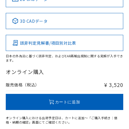
No
No
No
No
中国 RoHS表
※1 ※2
3D CADデータ
この製品の規格認証/適合状況ページへ
Pb
Hg
Cd
Cr(VI)
その他の認証はこちらのページからご検索ください
該非判定見解書/項目別対比表
O
O
O
O
日本の外為法に基づく該非判定、およびEAR再輸出規制に関する見解が入手でき
ます。
"対応済み"や非含有の記載がされた商品であっても、流通
在庫等で未対応品が混在する可能性があります。
オンライン購入
非含有品が必要な際は、弊社営業部門もしくは販売店へお
問い合わせください。
¥ 3,520
販売価格（税込）
この製品のRoHS/REACH対応状況ページへ
カートに追加
オンライン購入における出荷予定日は、カートに追加～「ご購入手続き：価
格・納期の確認」画面にてご確認ください。