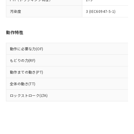
(PBDE) 1000ppm以下、フタル酸ビス(2-エチルヘキシ
○
一定数以上の在庫あり
ニル類) : 1000ppm、 PBDEs(ポリ臭化ジフェニルエーテ
当社は規制貨物を破棄する場合は、完
ル) (DEHP)(別名：DOP) 1000ppm以下、フタル酸ブチ
正式な納期状況および標準価格はお客
ル類) : 1000ppm、
ルベンジル（BBP） 1000ppm以下、フタル酸ジブチル
全に破砕するなど、違法に輸出されな
DBP(フタル酸ジブチル) : 1000ppm、 DIBP(フタル酸ジ
汚染度
3 (IEC60947-5-1)
様のお取引先、またはお客様担当のオ
（DBP） 1000ppm以下、フタル酸ジイソブチル
イソブチル) : 1000ppm、 BBP(フタル酸ブチルベンジ
△
一定数には満たないが在庫あり
いよう必要な手段を講じます。
ムロン制御機器販売店・当社販売員に
(DIBP) 1000ppm以下
ル) : 1000ppm、
当社は貴社製品を、核兵器、ミサイ
但し、RoHS指令で産業用監視および制御機器に対する
DEHP(フタル酸ビス(2-エチルヘキシル)) : 1000ppm
ご相談ください。
適用除外項目は除く。
ル、化学兵器、生物兵器またはその他
－
在庫なし(最新の在庫状況につ
オムロン制御機器販売店や当社販売拠
フタル酸エステル類の４物質については閾値を超える意
動作特性
武器並びにこれらの製造装置等に一切
いては、お客様のお取引先、ま
図的な使用がないことを確認しています。
点は「
販売ネットワーク
」をご確認
※2 環境保護使用期限
使用いたしません。
たはお客様担当のオムロン制御
ください。
当社は、貴社製品を第三者に販売する
機器販売店・当社販売員にご確
動作に必要な力(OF)
在庫状況および標準価格結果を当社の
※2 対応予定月
「ｅ」：有害物質（10物質）のすべてが基
場合は、上記1、2および3の内容を当
認ください)
事前の承諾なく第三者に漏洩または開
準値以下であることを示します。
該第三者に通知します。また当社は、
もどりの力(RF)
示しないようお願いします。
部品在庫の切り替え状況などにより、予定
「10」：通常の使用状況下において有害物
販売先および販売に係わる関係者が違
マイパーツ機能（部品リスト作成サー
空
受注生産機種、また在庫状況の
月が前後することがあります。
質が外部に漏えいし、環境に深刻な影響を
動作までの動き(PT)
法に輸出するおそれがある場合は、取
ビス）をご利用いただくには、I-Web
白
情報を公開していない機種
及ぼさない年数を意味します。
り引きをいたしません。
メンバーズにご登録されている必要が
全体の動き(TT)
「－」：未確認です。当社販売部門へお問
あります。
い合わせください。
お客様が当ウェブサイト上で当社にご
ロックストローク(LTA)
※3 非含有証明書ダウンロード
登録された部品リストについて、当社
および当社の共同利用者が、当社の製
下記の非含有証明書をダウンロードするこ
品・サービスに関するお客様との取
とができます。
合意する
キャンセル
引・商談に必要な範囲で利用すること
をご了承ください。
EU RoHS指令（10物質）の非含有証明書
※当社の共同利用者とは、
"個人情報