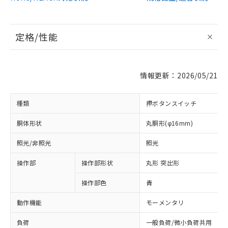
定格/性能
情報更新：2026/05/21
種類
押ボタンスイッチ
胴体形状
丸胴形(φ16mm)
照光/非照光
照光
操作部
操作部形状
丸形 突出形
操作部色
青
動作機能
モーメンタリ
負荷
一般負荷/微小負荷共用