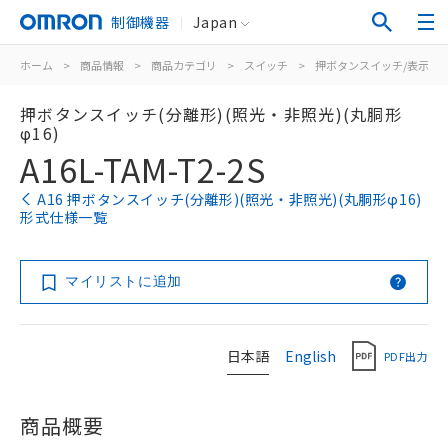
制御機器
Japan
ホーム
>
商品情報
>
商品カテゴリ
>
スイッチ
>
押ボタンスイッチ/表示灯
押ボタンスイッチ(分離形)(照光・非照光)(丸胴形
φ16)
A16L-TAM-T2-2S
A16 押ボタンスイッチ(分離形)(照光・非照光)(丸胴形φ16)
形式仕様一覧
マイリストに追加
日本語
English
PDF出力
商品概要