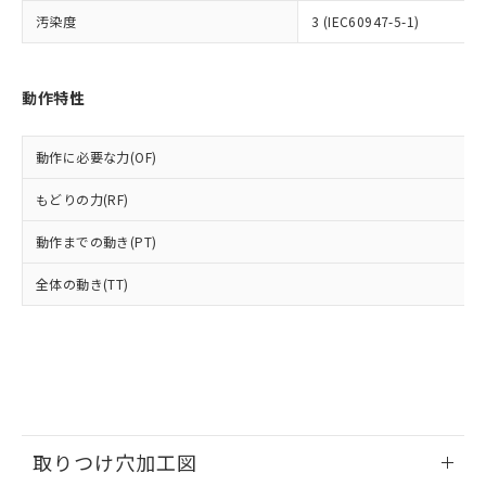
いよう必要な手段を講じます。
ムロン制御機器販売店・当社販売員に
(DIBP) 1000ppm以下
ル) : 1000ppm、
汚染度
3 (IEC60947-5-1)
当社は貴社製品を、核兵器、ミサイ
但し、RoHS指令で産業用監視および制御機器に対する
DEHP(フタル酸ビス(2-エチルヘキシル)) : 1000ppm
ご相談ください。
適用除外項目は除く。
ル、化学兵器、生物兵器またはその他
－
在庫なし(最新の在庫状況につ
オムロン制御機器販売店や当社販売拠
フタル酸エステル類の４物質については閾値を超える意
武器並びにこれらの製造装置等に一切
いては、お客様のお取引先、ま
図的な使用がないことを確認しています。
点は「
販売ネットワーク
」をご確認
※2 環境保護使用期限
使用いたしません。
たはお客様担当のオムロン制御
動作特性
ください。
当社は、貴社製品を第三者に販売する
機器販売店・当社販売員にご確
在庫状況および標準価格結果を当社の
※2 対応予定月
「ｅ」：有害物質（10物質）のすべてが基
場合は、上記1、2および3の内容を当
認ください)
事前の承諾なく第三者に漏洩または開
準値以下であることを示します。
動作に必要な力(OF)
該第三者に通知します。また当社は、
示しないようお願いします。
部品在庫の切り替え状況などにより、予定
「10」：通常の使用状況下において有害物
販売先および販売に係わる関係者が違
マイパーツ機能（部品リスト作成サー
空
受注生産機種、また在庫状況の
もどりの力(RF)
月が前後することがあります。
質が外部に漏えいし、環境に深刻な影響を
法に輸出するおそれがある場合は、取
ビス）をご利用いただくには、I-Web
白
情報を公開していない機種
及ぼさない年数を意味します。
り引きをいたしません。
メンバーズにご登録されている必要が
動作までの動き(PT)
「－」：未確認です。当社販売部門へお問
あります。
い合わせください。
お客様が当ウェブサイト上で当社にご
全体の動き(TT)
※3 非含有証明書ダウンロード
登録された部品リストについて、当社
および当社の共同利用者が、当社の製
下記の非含有証明書をダウンロードするこ
品・サービスに関するお客様との取
とができます。
合意する
キャンセル
引・商談に必要な範囲で利用すること
をご了承ください。
EU RoHS指令（10物質）の非含有証明書
※当社の共同利用者とは、
"個人情報
51物質の非含有証明書（当社基準）
の共同利用に関して"
の「1.共同利
※本証明書は発行日時点で非含有を証明す
取りつけ穴加工図
用者の範囲」に記載されている法人を
るもので、過去に遡って非含有を証明する