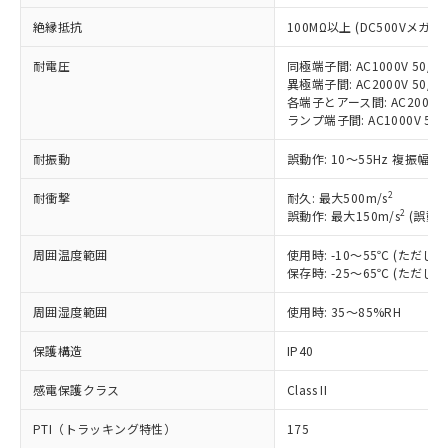
対応予定：EU RoHS指令（10物質）の非含
ご利用条件
有に対応した製品に切り替える予定のある
絶縁抵抗
100MΩ以上 (DC500Vメガ)
商品です。
耐電圧
同極端子間: AC1000V 50/60
対応予定なし：EU RoHS指令（10物質）の
以下の条件をお読みいただき、同意のうえ
異極端子間: AC2000V 50/60
非含有に非対応の商品で、対応品を出す予
各端子とアース間: AC2000V 5
ご利用ください。
定はありません。
ランプ端子間: AC1000V 50
調査・確認中：EU RoHS指令（10物質）の
本サービスは、当社制御機器事業取扱
※1 中国RoHS○×表
非含有の対応状況を調査中または確認中の
耐振動
誤動作: 10～55Hz 複振幅 1
商品の当社在庫状況および標準価格
商品です。
(税抜)を提供させていただくもので
「○」：最大均質材料含有率が中国RoHSの
非該当品：ライセンス料など無形物で、有
2
耐衝撃
耐久: 最大500m/s
す。
基準値以下であることを示します。
害物質有無と関係のない商品です。
2
誤動作: 最大150m/s
(誤動作
当社制御機器事業取扱商品の中には、
「×」：最大均質材料含有率が中国RoHSの
仕入先様の事情により、非含有部品として
本サービスの対象外となる商品もある
基準値を超えていることを示します。
周囲温度範囲
使用時: -10～55℃ (ただ
いたものが、含有品と判明した場合などや
当社は、これら貴社製品のうち、外国
ことをご了承ください。
保存時: -25～65℃ (ただ
「－」：未確認です。当社販売部門へお問
むを得ず変更することがあります。
為替および外国貿易法に定める商品
在庫状況および標準価格照会結果は、
い合わせください。
（以下｢規制貨物等」という）を輸出
記載している更新日時点での社内デー
周囲湿度範囲
使用時: 35～85%RH
*EU RoHS指令（10物質）：
または国外への提供する場合は、日本
記
タに基づき作成されるものであり、閲
説明
鉛(Pb) 1000ppm以下、 水銀(Hg) 1000ppm以下、 カド
*中国RoHS10物質の基準値 (GB/T26572)：
国政府の輸出許可(または役務取引許
号
覧された時点での実際の在庫および標
ミウム(Cd) 100ppm以下、
保護構造
IP40
Pb(鉛) :1000ppm、 Hg(水銀) : 1000ppm、 Cd(カドミウ
可)を取得するなどの必要な手続きを
六価クロム(Cr(Ⅵ)) 1000ppm以下、ポリ臭化ビフェニル
ム) : 100ppm、
準価格とは異なる場合があることをご
類(PBB) 1000ppm以下、ポリ臭化ジフェニルエーテル類
Cr(Ⅵ)(六価クロム) : 1000ppm、 PBBs(ポリ臭化ビフェ
とります。
感電保護クラス
Class II
了承ください。
(PBDE) 1000ppm以下、フタル酸ビス(2-エチルヘキシ
○
一定数以上の在庫あり
ニル類) : 1000ppm、 PBDEs(ポリ臭化ジフェニルエーテ
当社は規制貨物を破棄する場合は、完
ル) (DEHP)(別名：DOP) 1000ppm以下、フタル酸ブチ
正式な納期状況および標準価格はお客
ル類) : 1000ppm、
ルベンジル（BBP） 1000ppm以下、フタル酸ジブチル
全に破砕するなど、違法に輸出されな
DBP(フタル酸ジブチル) : 1000ppm、 DIBP(フタル酸ジ
PTI（トラッキング特性）
175
様のお取引先、またはお客様担当のオ
（DBP） 1000ppm以下、フタル酸ジイソブチル
イソブチル) : 1000ppm、 BBP(フタル酸ブチルベンジ
△
一定数には満たないが在庫あり