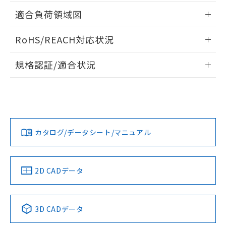
指します。
ものではありません。
情報更新：2026/05/21
適合負荷領域図
また、RoHS指令のフタル酸エステル類４
物質の対応では、対応完了までの期間は出
情報更新：2026/05/21
RoHS/REACH対応状況
荷製品に未対応品が混在することから備考
欄に対応日を記載しておりました。
情報更新：2026/7/29
既に当社にて対応品への在庫切替を完了
規格認証/適合状況
していることから、特段のことがない限
EU RoHS
注意事項・凡例
り、2022年1月12日より割愛しておりま
UL認証
CSA認証
CEマーキング
す。
No
No
Yes
対応状況
対応予定月
※1
※2
カタログ/データシート/マニュアル
対応済み
LR型式承認
DNV型式承認
BV型式承認
KR型式承
（イギリス
（ノルウェー
（フランス
（韓国
船舶規格）
船舶規格）
船舶規格）
船舶規格
中国 RoHS
注意事項・凡例
2D CADデータ
No
No
No
No
中国 RoHS表
※1 ※2
3D CADデータ
この製品の規格認証/適合状況ページへ
Pb
Hg
Cd
Cr(VI)