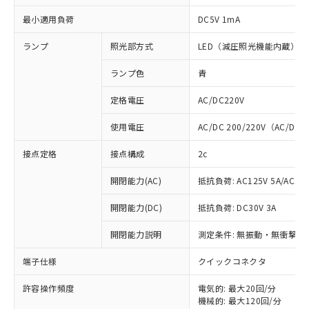
最小適用負荷
DC5V 1mA
ランプ
照光部方式
LED（減圧照光機能内蔵）
ランプ色
青
定格電圧
AC/DC220V
使用電圧
AC/DC 200/220V（AC/DC 
接点定格
接点構成
2c
開閉能力(AC)
抵抗負荷: AC125V 5A/AC250
開閉能力(DC)
抵抗負荷: DC30V 3A
開閉能力説明
測定条件: 無振動・無衝撃状態
※1 対応状況
端子仕様
クイックコネクタ
対応済み：EU RoHS指令（10物質）の
非含有に対応した製品が提供可能な商品で
許容操作頻度
電気的: 最大20回/分
す。
機械的: 最大120回/分