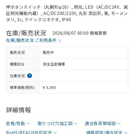
押ボタンスイッチ（丸胴形φ16）, 照光, LED（AC/DC24V、減
圧照光機能内蔵）, AC/DC200/220V, 丸形 突出形, 青, モーメン
タリ, 2c, クイックコネクタ, IP40
在庫/販売状況
2026/08/07 00:00 情報更新
在庫/販売状況 ご利用条件
販売状況
販売中
機種区分
受注生産機種
在庫状況
標準価格(税別)
¥ 5,000
詳細情報
定格/性能
取りつけ穴加工図
適合負荷領域図
RoHS/REACH対応状況
規格認証/適合状況