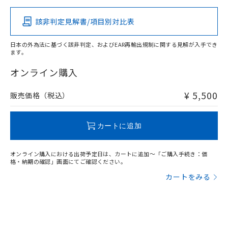
その他の認証はこちらのページからご検索ください
該非判定見解書/項目別対比表
X
O
O
O
日本の外為法に基づく該非判定、およびEAR再輸出規制に関する見解が入手でき
ます。
"対応済み"や非含有の記載がされた商品であっても、流通
在庫等で未対応品が混在する可能性があります。
オンライン購入
非含有品が必要な際は、弊社営業部門もしくは販売店へお
問い合わせください。
¥ 5,500
販売価格（税込）
この製品のRoHS/REACH対応状況ページへ
カートに追加
オンライン購入における出荷予定日は、カートに追加～「ご購入手続き：価
格・納期の確認」画面にてご確認ください。
カートをみる