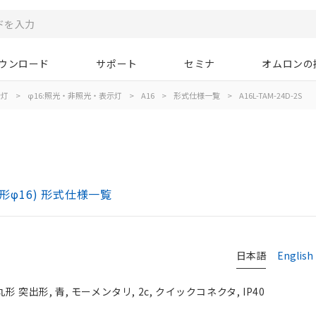
ウンロード
サポート
セミナ
オムロンの
示灯
>
φ16:照光・非照光・表示灯
>
A16
>
形式仕様一覧
>
A16L-TAM-24D-2S
)
形φ16) 形式仕様一覧
日本語
English
形 突出形, 青, モーメンタリ, 2c, クイックコネクタ, IP40