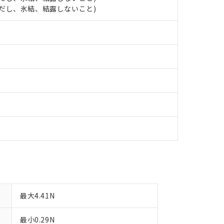
日時点で非含有を証明するもので、過去に遡って非含有を証明するも
 (ただし、氷結、結露しないこと)
令のフタル酸エステル類４物質の対応では、対応完了までの期間は出
備考欄に対応日を記載しておりました。
品への在庫切替を完了していることから、特段のことがない限り、20
す。
最大4.41N
最小0.29N