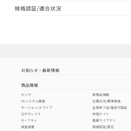
規格認証/適合状況
EU RoHS
注意事項・凡例
UL認証
CSA認証
CEマーキング
ダウンロードデータをご利用いただく前に、以下を必ずお読
No
No
Yes
対応状況
対応予定月
※1
※2
ソフトウェアの使用条件
対応済み
LR型式承認
DNV型式承認
BV型式承認
KR
（イギリス
（ノルウェー
（フランス
（
お知らせ・最新情報
中国 RoHS
注意事項・凡例
船舶規格）
船舶規格）
船舶規格）
船
商品情報
No
No
No
No
中国 RoHS表
※1 ※2
センサ
新商品情報
FAシステム機器
在庫状況/標準価格
Pb
Hg
Cd
Cr(V
モーション/ドライブ
生産終了品/推奨代替品
ロボティクス
特設サイト
セーフティ
動画ライブラリ
検査装置
規格認証/適合
O
O
O
O