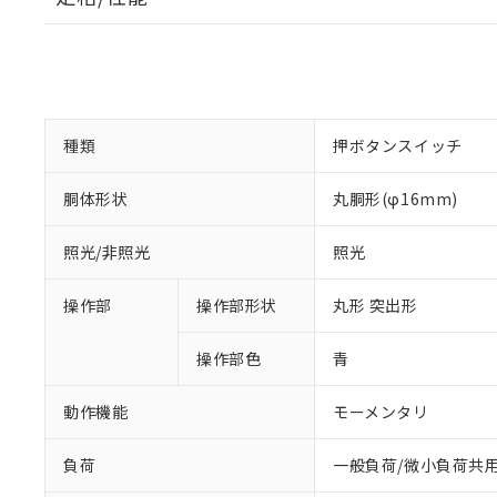
種類
押ボタンスイッチ
胴体形状
丸胴形(φ16mm)
照光/非照光
照光
操作部
操作部形状
丸形 突出形
操作部色
青
動作機能
モーメンタリ
負荷
一般負荷/微小負荷共