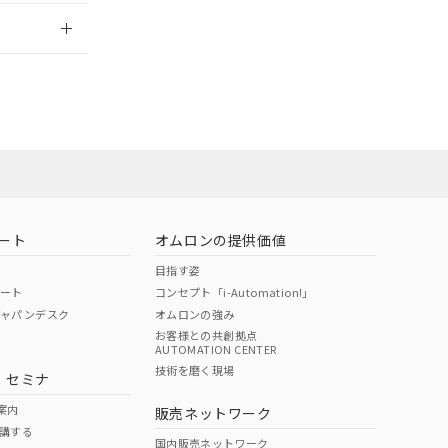
2026/7/29
ート
オムロンの提供価値
目指す姿
ポート
コンセプト「i-Automation!」
ジャパンデスク
オムロンの強み
お客様との共創拠点
AUTOMATION CENTER
DIBP
BBP
DEHP
環境保護
技術を磨く現場
・セミナ
状況ページへ
使用期限
検索ください
案内
販売ネットワーク
講する
O
O
O
e
国内販売ネットワーク