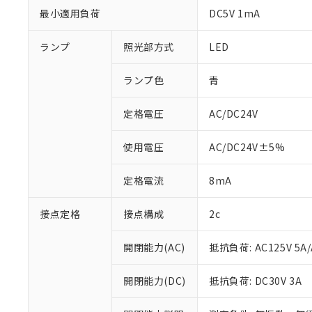
最小適用負荷
DC5V 1mA
ランプ
照光部方式
LED
ランプ色
青
定格電圧
AC/DC24V
使用電圧
AC/DC24V±5%
定格電流
8mA
※1 対応状況
接点定格
接点構成
2c
対応済み：EU
対応予定：EU R
開閉能力(AC)
抵抗負荷: AC125V 5A/
対応予定なし：EU
調査・確認中：EU
ご利用条件
開閉能力(DC)
抵抗負荷: DC30V 3A
非該当品：ライセ
※1 中国RoHS
仕入先様の事情に