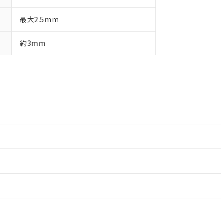
最大2.5mm
約3mm
情報更新：2
情報更新：2
ードすることができます。