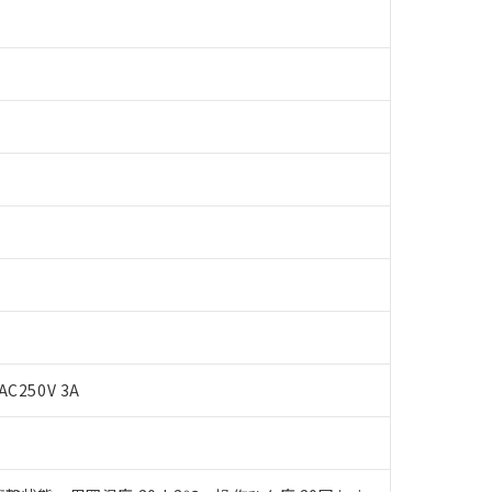
 RoHS指令（10物質）の非含有に対応した製品が提供可能な商品です
oHS指令（10物質）の非含有に対応した製品に切り替える予定のある
AC250V 3A
 RoHS指令（10物質）の非含有に非対応の商品で、対応品を出す予
 RoHS指令（10物質）の非含有の対応状況を調査中または確認中の
ンス料など無形物で、有害物質有無と関係のない商品です。
○×表
より、非含有部品としていたものが、含有品と判明した場合などやむ