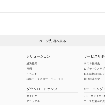
情報更新：
ログイン/会員登録
CCC認証
電波法
みください。
Yes
N/A
非含有証明書
※3
ページ先頭へ戻る
ダウンロードはこちら
型式承認
NK型式承認
ABS型式承認
韓国
（日本
（アメリカ
ソリューション
サービスサポ
舶規格）
船舶規格）
船舶規格）
解決提案
テスト機貸出
事例
ロボティクスサ
No
No
イベント
日本語相談窓口
現場データ活用サービスi-BELT
輸出該非判定
I)
PBBs
PBDEs
DBP
ダウンロードセンタ
eラーニング
この製品の規格認証/適合
その他の認証はこちらのページからご
カタログ
eラーニングのご
マニュアル
コースを選んで受
O
O
O