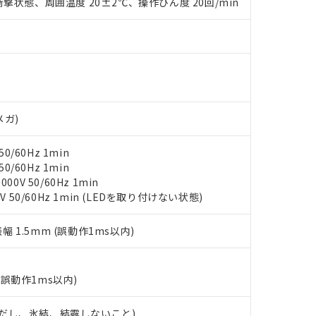
撃状態、周囲温度 20±2℃、操作ひん度 20回/min
みいただき、同意のうえご利用ください。
材料含有率が中国RoHSの基準値以下であることを示します。
材料含有率が中国RoHSの基準値を超えていることを示します。
、当社制御機器事業取扱商品の当社在庫状況および標準価格(税抜)
ら貴社製品のうち、外国為替および外国貿易法に定める商品（以下｢
質）：
す。当社販売部門へお問い合わせください。
 水銀(Hg) 1000ppm以下、 カドミウム(Cd) 100ppm以下、
たは国外への提供する場合は、日本国政府の輸出許可(または役務取
000ppm以下、ポリ臭化ビフェニル類(PBB) 1000ppm以下、ポリ臭化ジフェニルエーテル類(P
事業取扱商品の中には、本サービスの対象外となる商品もあること
手続きをとります。
キシル) (DEHP)(別名：DOP) 1000ppm以下、フタル酸ブチルベンジル（BBP） 100
(GB/T26572)：
以下、フタル酸ジイソブチル (DIBP) 1000ppm以下
び標準価格照会結果は、記載している更新日時点での社内データに
物を破棄する場合は、完全に破砕するなど、違法に輸出されないよ
(水銀) : 1000ppm、 Cd(カドミウム) : 100ppm、
業用監視および制御機器に対する適用除外項目は除く。
覧された時点での実際の在庫および標準価格とは異なる場合がある
1000ppm、 PBBs(ポリ臭化ビフェニル類) : 1000ppm、 PBDEs(ポリ臭化ジフェニルエーテル類
物質については閾値を超える意図的な使用がないことを確認しています。
上の在庫あり
 1000ppm、 DIBP(フタル酸ジイソブチル) : 1000ppm、 BBP(フタル酸ブチルベンジル) :
品を、核兵器、ミサイル、化学兵器、生物兵器またはその他武器並
チルヘキシル)) : 1000ppm
メガ)
況および標準価格はお客様のお取引先、またはお客様担当のオムロ
用いたしません。
ご相談ください。
は満たないが在庫あり
製品を第三者に販売する場合は、上記1、2および3の内容を当該第
0/60Hz 1min
機器販売店や当社販売拠点は「
販売ネットワーク
」をご確認くだ
販売先および販売に係わる関係者が違法に輸出するおそれがある場
用期限
0/60Hz 1min
び標準価格結果を当社の事前の承諾なく第三者に漏洩または開示し
え状況などにより、予定月が前後することがあります。
(最新の在庫状況については、お客様のお取引先、またはお客様担当
0V 50/60Hz 1min
（10物質）のすべてが基準値以下であることを示します。
店・当社販売員にご確認ください)
V 50/60Hz 1min (LEDを取り付けない状態)
能（部品リスト作成サービス）をご利用いただくには、I-Webメン
使用状況下において有害物質が外部に漏えいし、環境に深刻な影響を
あります。
機種、また在庫状況の情報を公開していない機種
ェブサイト上で当社にご登録された部品リストについて、当社およ
書ダウンロード
振幅 1.5mm (誤動作1ms以内)
す。当社販売部門へお問い合わせください。
品・サービスに関するお客様との取引・商談に必要な範囲で利用す
合意する
キャンセル
書をダウンロードすることができます。
利用者とは、
"個人情報の共同利用に関して"
の「1.共同利用者の
(誤動作1ms以内)
します。
10物質）の非含有証明書
明書（当社基準）
 (ただし、氷結、結露しないこと)