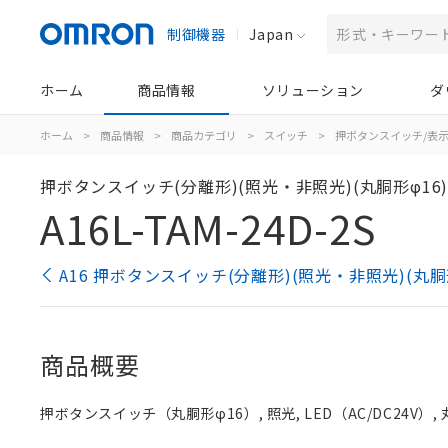
制御機器
Japan
ホーム
商品情報
ソリューション
ダ
ホーム
>
商品情報
>
商品カテゴリ
>
スイッチ
>
押ボタンスイッチ/表
押ボタンスイッチ(分離形)(照光・非照光)(丸胴形φ16
A16L-TAM-24D-2S
A16 押ボタンスイッチ(分離形)(照光・非照光)(丸胴
商品概要
押ボタンスイッチ（丸胴形φ16）, 照光, LED（AC/DC24V）, 丸