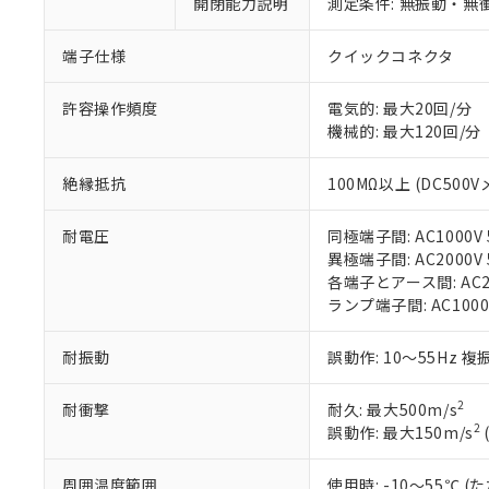
開閉能力説明
測定条件: 無振動・無衝
があります。
以下の条件をお読
「○」：最大均質
「×」：最大均質
本サービスは
当社は、これ
*EU RoHS指令（10物
端子仕様
クイックコネクタ
「－」：未確認で
鉛(Pb) 1000ppm以下、
くものです。
う）を輸出ま
記
説明
六価クロム(Cr(Ⅵ)) 1
当社制御機器
などの必要な
フタル酸ビス(2-エチルヘ
許容操作頻度
電気的: 最大20回/分
号
*中国RoHS10物質の基準値 
ル（DBP） 1000ppm
在庫状況およ
当社は規制貨
機械的: 最大120回/分
Pb(鉛) :1000ppm、 Hg
但し、RoHS指令で産
のであり、閲
ます。
Cr(Ⅵ)(六価クロム) : 
フタル酸エステル類の４
○
一定数以
DBP(フタル酸ジブチル) :
い。
当社は貴社製
DEHP(フタル酸ビス(2-エ
絶縁抵抗
100MΩ以上 (DC500V
正式な納期状
置等に一切使
当社販売員に
※2 対応予定月
△
一定数に
当社は、貴社
耐電圧
同極端子間: AC1000V 5
オムロン制御
また当社は、
※2 環境保護使
異極端子間: AC2000V 5
在庫状況およ
部品在庫の切り替
たしません。
－
在庫なし
各端子とアース間: AC200
す。
「ｅ」：有害物質
機器販売
ランプ端子間: AC1000
マイパーツ機
「10」：通常の
ている必要が
味します。
空
受注生産
お客様が当ウ
※3 非含有証明
耐振動
誤動作: 10～55Hz 複
「－」：未確認で
白
が、当社の製
さい。
下記の非含有証明
2
耐衝撃
耐久: 最大500m/s
※当社の共同
2
誤動作: 最大150m/s
いる法人を指
EU RoHS指令（
51物質の非含有証
周囲温度範囲
使用時: -10～55℃