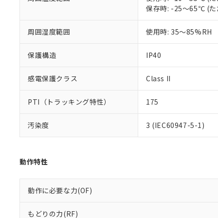
※本証明書は発行
保存時: -25～65℃
また、RoHS指
混在することから
既に当社にて対応
周囲湿度範囲
使用時: 35～85%RH
り割愛しておりま
保護構造
IP40
感電保護クラス
Class II
PTI（トラッキング特性）
175
汚染度
3 (IEC60947-5-1)
動作特性
動作に必要な力(OF)
もどりの力(RF)