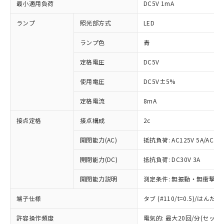
最小適用負荷
DC5V 1mA
ランプ
照光部方式
LED
ランプ色
青
定格電圧
DC5V
使用電圧
DC5V±5%
定格電流
8mA
接点定格
接点構成
2c
開閉能力(AC)
抵抗負荷: AC125V 5A/AC250
開閉能力(DC)
抵抗負荷: DC30V 3A
開閉能力説明
測定条件: 無振動・無衝撃状態
端子仕様
タブ (#110/t=0.5)/はん
※1 対応状況
許容操作頻度
電気的: 最大20回/分(セッ