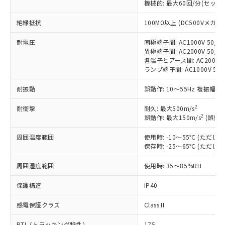
機械的: 最大60回/分(セッ
対応済み：EU RoHS指令（10物質）の
非含有に対応した製品が提供可能な商品で
絶縁抵抗
100MΩ以上 (DC500Vメガ)
す。
対応予定：EU RoHS指令（10物質）の非含
耐電圧
同極端子間: AC1000V 50/60
ご利用条件
有に対応した製品に切り替える予定のある
異極端子間: AC2000V 50/60
商品です。
各端子とアース間: AC2000V 5
ランプ端子間: AC1000V 50
対応予定なし：EU RoHS指令（10物質）の
以下の条件をお読みいただき、同意のうえ
非含有に非対応の商品で、対応品を出す予
ご利用ください。
耐振動
誤動作: 10～55Hz 複振幅 1
定はありません。
調査・確認中：EU RoHS指令（10物質）の
本サービスは、当社制御機器事業取扱
2
耐衝撃
耐久: 最大500m/s
※1 中国RoHS○×表
非含有の対応状況を調査中または確認中の
2
商品の当社在庫状況および標準価格
誤動作: 最大150m/s
(誤動作
商品です。
(税抜)を提供させていただくもので
「○」：最大均質材料含有率が中国RoHSの
非該当品：ライセンス料など無形物で、有
周囲温度範囲
使用時: -10～55℃ (ただ
す。
基準値以下であることを示します。
害物質有無と関係のない商品です。
保存時: -25～65℃ (ただ
当社制御機器事業取扱商品の中には、
「×」：最大均質材料含有率が中国RoHSの
仕入先様の事情により、非含有部品として
本サービスの対象外となる商品もある
基準値を超えていることを示します。
いたものが、含有品と判明した場合などや
周囲湿度範囲
使用時: 35～85%RH
当社は、これら貴社製品のうち、外国
ことをご了承ください。
「－」：未確認です。当社販売部門へお問
むを得ず変更することがあります。
為替および外国貿易法に定める商品
在庫状況および標準価格照会結果は、
い合わせください。
保護構造
IP40
（以下｢規制貨物等」という）を輸出
記載している更新日時点での社内デー
*EU RoHS指令（10物質）：
または国外への提供する場合は、日本
記
タに基づき作成されるものであり、閲
説明
感電保護クラス
Class II
鉛(Pb) 1000ppm以下、 水銀(Hg) 1000ppm以下、 カド
*中国RoHS10物質の基準値 (GB/T26572)：
国政府の輸出許可(または役務取引許
号
覧された時点での実際の在庫および標
ミウム(Cd) 100ppm以下、
Pb(鉛) :1000ppm、 Hg(水銀) : 1000ppm、 Cd(カドミウ
可)を取得するなどの必要な手続きを
六価クロム(Cr(Ⅵ)) 1000ppm以下、ポリ臭化ビフェニル
ム) : 100ppm、
準価格とは異なる場合があることをご
PTI（トラッキング特性）
175