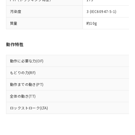
類(PBB) 1000ppm以下、ポリ臭化ジフェニルエーテル類
Cr(Ⅵ)(六価クロム) : 1000ppm、 PBBs(ポリ臭化ビフェ
とります。
了承ください。
(PBDE) 1000ppm以下、フタル酸ビス(2-エチルヘキシ
○
一定数以上の在庫あり
ニル類) : 1000ppm、 PBDEs(ポリ臭化ジフェニルエーテ
当社は規制貨物を破棄する場合は、完
ル) (DEHP)(別名：DOP) 1000ppm以下、フタル酸ブチ
正式な納期状況および標準価格はお客
汚染度
3 (IEC60947-5-1)
ル類) : 1000ppm、
ルベンジル（BBP） 1000ppm以下、フタル酸ジブチル
全に破砕するなど、違法に輸出されな
DBP(フタル酸ジブチル) : 1000ppm、 DIBP(フタル酸ジ
様のお取引先、またはお客様担当のオ
（DBP） 1000ppm以下、フタル酸ジイソブチル
イソブチル) : 1000ppm、 BBP(フタル酸ブチルベンジ
△
一定数には満たないが在庫あり
いよう必要な手段を講じます。
質量
約10g
ムロン制御機器販売店・当社販売員に
(DIBP) 1000ppm以下
ル) : 1000ppm、
当社は貴社製品を、核兵器、ミサイ
但し、RoHS指令で産業用監視および制御機器に対する
DEHP(フタル酸ビス(2-エチルヘキシル)) : 1000ppm
ご相談ください。
適用除外項目は除く。
ル、化学兵器、生物兵器またはその他
－
在庫なし(最新の在庫状況につ
オムロン制御機器販売店や当社販売拠
フタル酸エステル類の４物質については閾値を超える意
武器並びにこれらの製造装置等に一切
いては、お客様のお取引先、ま
図的な使用がないことを確認しています。
点は「
販売ネットワーク
」をご確認
動作特性
※2 環境保護使用期限
使用いたしません。
たはお客様担当のオムロン制御
ください。
当社は、貴社製品を第三者に販売する
機器販売店・当社販売員にご確
在庫状況および標準価格結果を当社の
※2 対応予定月
「ｅ」：有害物質（10物質）のすべてが基
場合は、上記1、2および3の内容を当
動作に必要な力(OF)
認ください)
事前の承諾なく第三者に漏洩または開
準値以下であることを示します。
該第三者に通知します。また当社は、
示しないようお願いします。
部品在庫の切り替え状況などにより、予定
「10」：通常の使用状況下において有害物
もどりの力(RF)
販売先および販売に係わる関係者が違
マイパーツ機能（部品リスト作成サー
空
受注生産機種、また在庫状況の
月が前後することがあります。
質が外部に漏えいし、環境に深刻な影響を
法に輸出するおそれがある場合は、取
ビス）をご利用いただくには、I-Web
白
情報を公開していない機種
動作までの動き(PT)
及ぼさない年数を意味します。
り引きをいたしません。
メンバーズにご登録されている必要が
「－」：未確認です。当社販売部門へお問
あります。
全体の動き(TT)
い合わせください。
お客様が当ウェブサイト上で当社にご
※3 非含有証明書ダウンロード
登録された部品リストについて、当社
ロックストローク(LTA)
および当社の共同利用者が、当社の製
下記の非含有証明書をダウンロードするこ
品・サービスに関するお客様との取
とができます。
合意する
キャンセル
引・商談に必要な範囲で利用すること
をご了承ください。