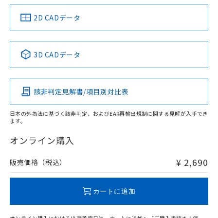
（イギリス
（ノルウェー
（フランス
（韓国
船舶規格）
船舶規格）
船舶規格）
船舶規格
中国 RoHS
注意事項・凡例
2D CADデータ
No
No
No
No
中国 RoHS表
※1 ※2
3D CADデータ
この製品の規格認証/適合状況ページへ
Pb
Hg
Cd
Cr(VI)
その他の認証はこちらのページからご検索ください
該非判定見解書/項目別対比表
O
O
O
O
日本の外為法に基づく該非判定、およびEAR再輸出規制に関する見解が入手でき
ます。
"対応済み"や非含有の記載がされた商品であっても、流通
在庫等で未対応品が混在する可能性があります。
オンライン購入
非含有品が必要な際は、弊社営業部門もしくは販売店へお
問い合わせください。
¥ 2,690
販売価格（税込）
この製品のRoHS/REACH対応状況ページへ
カートに追加