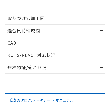
EU RoHS指令（10物質）の非含有証明書
※当社の共同利用者とは、
"個人情報
51物質の非含有証明書（当社基準）
の共同利用に関して"
の「1.共同利
※本証明書は発行日時点で非含有を証明す
用者の範囲」に記載されている法人を
るもので、過去に遡って非含有を証明する
取りつけ穴加工図
指します。
ものではありません。
また、RoHS指令のフタル酸エステル類４
情報更新：2026/05/21
適合負荷領域図
物質の対応では、対応完了までの期間は出
荷製品に未対応品が混在することから備考
情報更新：2026/05/21
欄に対応日を記載しておりました。
CAD
既に当社にて対応品への在庫切替を完了
ログイン/会員登録いただくと、CADデータをダウンロー
していることから、特段のことがない限
RoHS/REACH対応状況
ドすることができます。
り、2022年1月12日より割愛しておりま
す。
情報更新：2026/7/29
規格認証/適合状況
ログイン/会員登録
EU RoHS
注意事項・凡例
UL認証
CSA認証
CEマーキング
No
No
Yes
対応状況
対応予定月
※1
※2
ダウンロードデータをご利用いただく前に、以下を必ずお読
みください。
カタログ/データシート/マニュアル
対応済み
ソフトウェアの使用条件
LR型式承認
DNV型式承認
BV型式承認
KR型式承