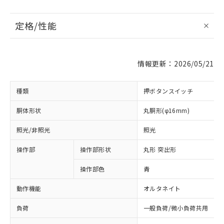
定格/性能
情報更新：2026/05/21
種類
押ボタンスイッチ
胴体形状
丸胴形(φ16mm)
照光/非照光
照光
操作部
操作部形状
丸形 突出形
操作部色
青
動作機能
オルタネイト
負荷
一般負荷/微小負荷共用