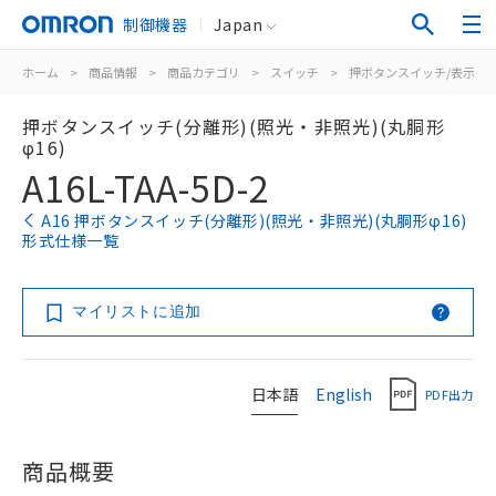
制御機器
Japan
ホーム
>
商品情報
>
商品カテゴリ
>
スイッチ
>
押ボタンスイッチ/表示灯
押ボタンスイッチ(分離形)(照光・非照光)(丸胴形
φ16)
A16L-TAA-5D-2
A16 押ボタンスイッチ(分離形)(照光・非照光)(丸胴形φ16)
形式仕様一覧
マイリストに追加
日本語
English
PDF出力
商品概要