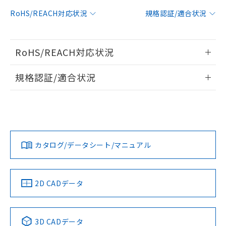
対応予定：EU RoHS指令（10物質）の非含
RoHS/REACH対応状況
規格認証/適合状況
ご利用条件
有に対応した製品に切り替える予定のある
商品です。
対応予定なし：EU RoHS指令（10物質）の
以下の条件をお読みいただき、同意のうえ
RoHS/REACH対応状況
非含有に非対応の商品で、対応品を出す予
ご利用ください。
定はありません。
情報更新：2026/7/29
調査・確認中：EU RoHS指令（10物質）の
規格認証/適合状況
本サービスは、当社制御機器事業取扱
※1 中国RoHS○×表
非含有の対応状況を調査中または確認中の
商品の当社在庫状況および標準価格
EU RoHS
注意事項・凡例
商品です。
(税抜)を提供させていただくもので
UL認証
CSA認証
CEマーキング
「○」：最大均質材料含有率が中国RoHSの
非該当品：ライセンス料など無形物で、有
す。
基準値以下であることを示します。
害物質有無と関係のない商品です。
当社制御機器事業取扱商品の中には、
No
No
Yes
「×」：最大均質材料含有率が中国RoHSの
仕入先様の事情により、非含有部品として
対応状況
対応予定月
※1
※2
本サービスの対象外となる商品もある
基準値を超えていることを示します。
いたものが、含有品と判明した場合などや
当社は、これら貴社製品のうち、外国
ことをご了承ください。
カタログ/データシート/マニュアル
「－」：未確認です。当社販売部門へお問
むを得ず変更することがあります。
対応済み
為替および外国貿易法に定める商品
在庫状況および標準価格照会結果は、
い合わせください。
（以下｢規制貨物等」という）を輸出
LR型式承認
DNV型式承認
BV型式承認
KR型式承
記載している更新日時点での社内デー
*EU RoHS指令（10物質）：
または国外への提供する場合は、日本
（イギリス
（ノルウェー
（フランス
（韓国
記
タに基づき作成されるものであり、閲
説明
鉛(Pb) 1000ppm以下、 水銀(Hg) 1000ppm以下、 カド
*中国RoHS10物質の基準値 (GB/T26572)：
船舶規格）
船舶規格）
船舶規格）
船舶規格
国政府の輸出許可(または役務取引許
中国 RoHS
注意事項・凡例
2D CADデータ
号
覧された時点での実際の在庫および標
ミウム(Cd) 100ppm以下、
Pb(鉛) :1000ppm、 Hg(水銀) : 1000ppm、 Cd(カドミウ
可)を取得するなどの必要な手続きを
六価クロム(Cr(Ⅵ)) 1000ppm以下、ポリ臭化ビフェニル
ム) : 100ppm、
準価格とは異なる場合があることをご
No
類(PBB) 1000ppm以下、ポリ臭化ジフェニルエーテル類
No
No
No
Cr(Ⅵ)(六価クロム) : 1000ppm、 PBBs(ポリ臭化ビフェ
とります。
了承ください。
(PBDE) 1000ppm以下、フタル酸ビス(2-エチルヘキシ
○
一定数以上の在庫あり
ニル類) : 1000ppm、 PBDEs(ポリ臭化ジフェニルエーテ
当社は規制貨物を破棄する場合は、完
ル) (DEHP)(別名：DOP) 1000ppm以下、フタル酸ブチ
中国 RoHS表
※1 ※2
正式な納期状況および標準価格はお客
ル類) : 1000ppm、
3D CADデータ
ルベンジル（BBP） 1000ppm以下、フタル酸ジブチル
全に破砕するなど、違法に輸出されな
DBP(フタル酸ジブチル) : 1000ppm、 DIBP(フタル酸ジ
様のお取引先、またはお客様担当のオ