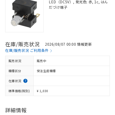
LED（DC5V）, 発光色: 赤, 1c, はん
だづけ端子
在庫/販売状況
2026/08/07 00:00 情報更新
在庫/販売状況 ご利用条件
販売状況
販売中
機種区分
受注生産機種
在庫状況
標準価格(税別)
¥ 1,030
※1 対応状況
対応済み：EU RoHS指令（10物質）の
非含有に対応した製品が提供可能な商品で
詳細情報
す。