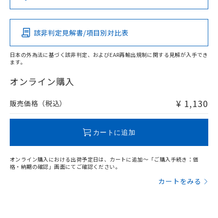
（DBP） 1000ppm以下、フタル酸ジイソブチル
イソブチル) : 1000ppm、 BBP(フタル酸ブチルベンジ
△
一定数には満たないが在庫あり
いよう必要な手段を講じます。
この製品の規格認証/適合状況ページへ
Pb
Hg
Cd
Cr(VI)
ムロン制御機器販売店・当社販売員に
(DIBP) 1000ppm以下
ル) : 1000ppm、
当社は貴社製品を、核兵器、ミサイ
その他の認証はこちらのページからご検索ください
但し、RoHS指令で産業用監視および制御機器に対する
DEHP(フタル酸ビス(2-エチルヘキシル)) : 1000ppm
ご相談ください。
適用除外項目は除く。
ル、化学兵器、生物兵器またはその他
－
在庫なし(最新の在庫状況につ
オムロン制御機器販売店や当社販売拠
フタル酸エステル類の４物質については閾値を超える意
該非判定見解書/項目別対比表
O
O
O
O
武器並びにこれらの製造装置等に一切
いては、お客様のお取引先、ま
図的な使用がないことを確認しています。
点は「
販売ネットワーク
」をご確認
※2 環境保護使用期限
使用いたしません。
たはお客様担当のオムロン制御
ください。
日本の外為法に基づく該非判定、およびEAR再輸出規制に関する見解が入手でき
当社は、貴社製品を第三者に販売する
機器販売店・当社販売員にご確
在庫状況および標準価格結果を当社の
ます。
※2 対応予定月
「ｅ」：有害物質（10物質）のすべてが基
場合は、上記1、2および3の内容を当
"対応済み"や非含有の記載がされた商品であっても、流通
認ください)
事前の承諾なく第三者に漏洩または開
準値以下であることを示します。
該第三者に通知します。また当社は、
在庫等で未対応品が混在する可能性があります。
オンライン購入
示しないようお願いします。
部品在庫の切り替え状況などにより、予定
「10」：通常の使用状況下において有害物
販売先および販売に係わる関係者が違
非含有品が必要な際は、弊社営業部門もしくは販売店へお
マイパーツ機能（部品リスト作成サー
空
受注生産機種、また在庫状況の
月が前後することがあります。
質が外部に漏えいし、環境に深刻な影響を
法に輸出するおそれがある場合は、取
問い合わせください。
ビス）をご利用いただくには、I-Web
¥ 1,130
販売価格（税込）
白
情報を公開していない機種
及ぼさない年数を意味します。
り引きをいたしません。
メンバーズにご登録されている必要が
「－」：未確認です。当社販売部門へお問
あります。
この製品のRoHS/REACH対応状況ページへ
い合わせください。
お客様が当ウェブサイト上で当社にご
カートに追加
※3 非含有証明書ダウンロード
登録された部品リストについて、当社
および当社の共同利用者が、当社の製
下記の非含有証明書をダウンロードするこ
オンライン購入における出荷予定日は、カートに追加～「ご購入手続き：価
品・サービスに関するお客様との取
格・納期の確認」画面にてご確認ください。
とができます。
合意する
キャンセル
引・商談に必要な範囲で利用すること
カートをみる
をご了承ください。
EU RoHS指令（10物質）の非含有証明書
※当社の共同利用者とは、
"個人情報
51物質の非含有証明書（当社基準）
の共同利用に関して"
の「1.共同利
※本証明書は発行日時点で非含有を証明す
用者の範囲」に記載されている法人を