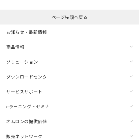
るもので、過去に遡って非含有を証明する
指します。
ものではありません。
また、RoHS指令のフタル酸エステル類４
ページ先頭へ戻る
物質の対応では、対応完了までの期間は出
荷製品に未対応品が混在することから備考
お知らせ・最新情報
欄に対応日を記載しておりました。
既に当社にて対応品への在庫切替を完了
商品情報
していることから、特段のことがない限
り、2022年1月12日より割愛しておりま
す。
ソリューション
ダウンロードセンタ
サービスサポート
eラーニング・セミナ
オムロンの提供価値
販売ネットワーク