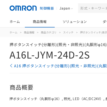
制御機器
Japan
ホーム
商品情報
ソリューション
ダ
ホーム
>
商品情報
>
商品カテゴリ
>
スイッチ
>
押ボタンスイッチ/表
押ボタンスイッチ(分離形)(照光・非照光)(丸胴形φ16
A16L-JYM-24D-2S
A16 押ボタンスイッチ(分離形)(照光・非照光)(丸胴
商品概要
押ボタンスイッチ（丸胴形φ16）, 照光, LED（AC/DC24V）, 長