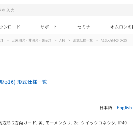
ウンロード
サポート
セミナ
オムロンの
示灯
>
φ16:照光・非照光・表示灯
>
A16
>
形式仕様一覧
>
A16L-JYM-24D-2S
)
形φ16) 形式仕様一覧
日本語
English
方形 2方向ガード, 黄, モーメンタリ, 2c, クイックコネクタ, IP40