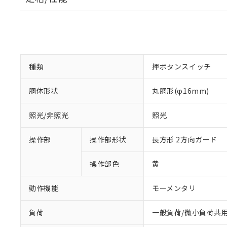
種類
押ボタンスイッチ
胴体形状
丸胴形(φ16mm)
照光/非照光
照光
操作部
操作部形状
長方形 2方向ガード
操作部色
黄
動作機能
モーメンタリ
負荷
一般負荷/微小負荷共