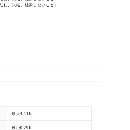
明書（当社基準）
 (ただし、氷結、結露しないこと)
日時点で非含有を証明するもので、過去に遡って非含有を証明するも
令のフタル酸エステル類４物質の対応では、対応完了までの期間は出
備考欄に対応日を記載しておりました。
品への在庫切替を完了していることから、特段のことがない限り、20
す。
最大4.41N
最小0.29N