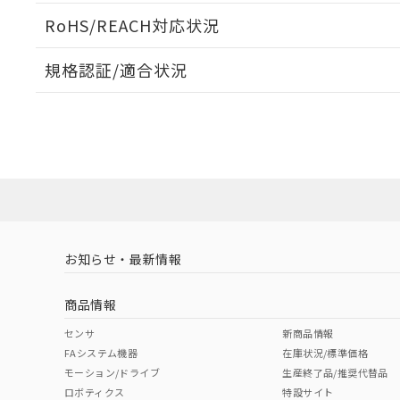
ログイン/会員登録いただくと、CADデータをダウンロ
RoHS/REACH対応状況
規格認証/適合状況
EU RoHS
注意事項・凡例
UL認証
CSA認証
CEマーキング
ダウンロードデータをご利用いただく前に、以下を必ずお読
No
No
Yes
対応状況
対応予定月
※1
※2
ソフトウェアの使用条件
対応済み
LR型式承認
DNV型式承認
BV型式承認
KR
（イギリス
（ノルウェー
（フランス
（
お知らせ・最新情報
中国 RoHS
注意事項・凡例
船舶規格）
船舶規格）
船舶規格）
船
商品情報
No
No
No
No
中国 RoHS表
※1 ※2
センサ
新商品情報
FAシステム機器
在庫状況/標準価格
Pb
Hg
Cd
Cr(V
モーション/ドライブ
生産終了品/推奨代替品
ロボティクス
特設サイト