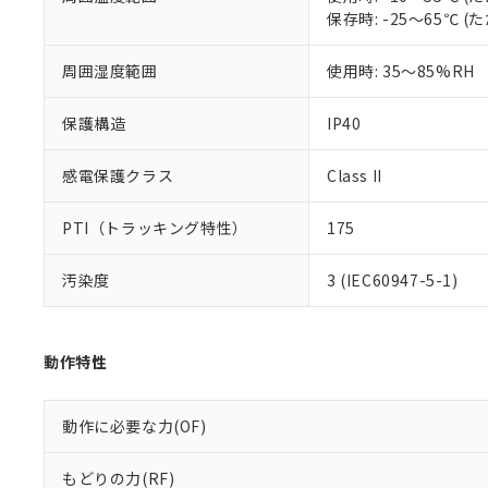
51物質の非含有証
保存時: -25～65℃
※本証明書は発行
また、RoHS指
周囲湿度範囲
使用時: 35～85%RH
混在することから
既に当社にて対応
り割愛しておりま
保護構造
IP40
感電保護クラス
Class II
PTI（トラッキング特性）
175
汚染度
3 (IEC60947-5-1)
動作特性
動作に必要な力(OF)
もどりの力(RF)