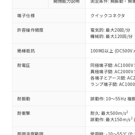
※1 中国RoHS
開閉能力説明
測定条件: 無振動・無衝
仕入先様の事情に
があります。
以下の条件をお読
「○」：最大均質
端子仕様
クイックコネクタ
「×」：最大均質
本サービスは
当社は、これ
*EU RoHS指令（10物
「－」：未確認で
鉛(Pb) 1000ppm以下、
くものです。
う）を輸出ま
許容操作頻度
電気的: 最大20回/分
記
説明
六価クロム(Cr(Ⅵ)) 1
当社制御機器
などの必要な
機械的: 最大120回/分
フタル酸ビス(2-エチルヘ
号
*中国RoHS10物質の基準値 
ル（DBP） 1000ppm
在庫状況およ
当社は規制貨
Pb(鉛) :1000ppm、 Hg
但し、RoHS指令で産
のであり、閲
ます。
Cr(Ⅵ)(六価クロム) : 
フタル酸エステル類の４
絶縁抵抗
100MΩ以上 (DC500V
○
一定数以
DBP(フタル酸ジブチル) :
い。
当社は貴社製
DEHP(フタル酸ビス(2-エ
正式な納期状
置等に一切使
耐電圧
同極端子間: AC1000V 5
当社販売員に
※2 対応予定月
△
一定数に
当社は、貴社
異極端子間: AC2000V 5
オムロン制御
また当社は、
※2 環境保護使
各端子とアース間: AC200
在庫状況およ
部品在庫の切り替
たしません。
－
在庫なし
ランプ端子間: AC1000
す。
「ｅ」：有害物質
機器販売
マイパーツ機
「10」：通常の
ている必要が
耐振動
誤動作: 10～55Hz 複
味します。
空
受注生産
お客様が当ウ
※3 非含有証明
「－」：未確認で
白
が、当社の製
2
耐衝撃
耐久: 最大500m/s
さい。
下記の非含有証明
2
誤動作: 最大150m/s
※当社の共同
いる法人を指
EU RoHS指令（
周囲温度範囲
使用時: -10～55℃