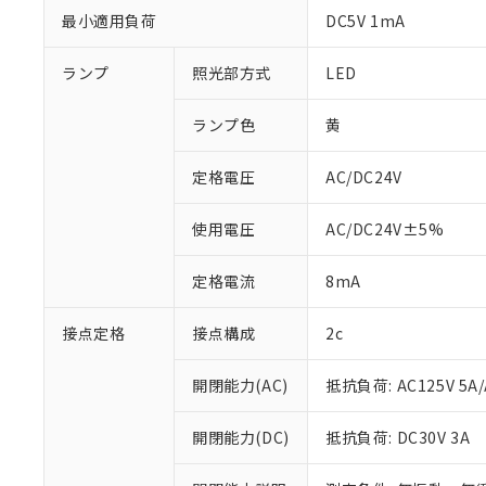
最小適用負荷
DC5V 1mA
ランプ
照光部方式
LED
ランプ色
黄
定格電圧
AC/DC24V
使用電圧
AC/DC24V±5%
定格電流
8mA
接点定格
接点構成
2c
※1 対応状況
対応済み：EU
開閉能力(AC)
抵抗負荷: AC125V 5A/
対応予定：EU R
対応予定なし：EU
開閉能力(DC)
抵抗負荷: DC30V 3A
調査・確認中：EU
ご利用条件
非該当品：ライセ