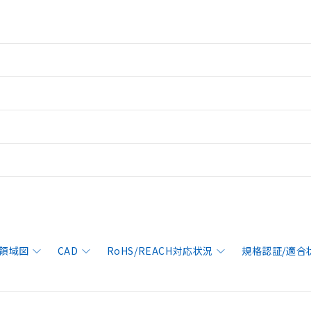
領域図
CAD
RoHS/REACH対応状況
規格認証/適合