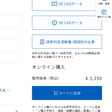
2D CADデータ
在庫・価格
無料テスト機
3D CADデータ
該非判定見解書/項目別対比表
日本の外為法に基づく該非判定、およびEAR再輸出規
制に関する見解が入手できます。
オンライン購入
¥ 3,350
販売価格（税込）
状況
カートに追加
オンライン購入における出荷予定日は、カートに追加
～「ご購入手続き：価格・納期の確認」画面にてご確