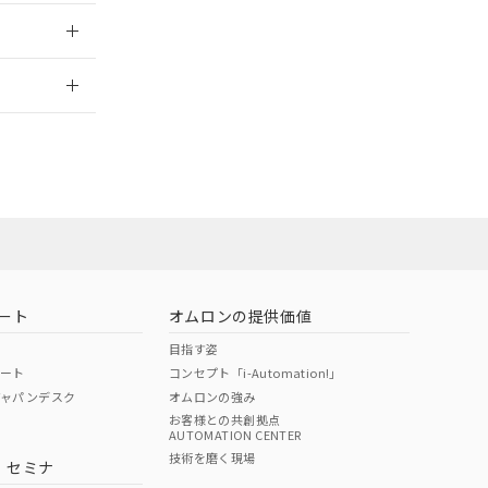
2026/7/29
ート
オムロンの提供価値
目指す姿
ポート
コンセプト「i-Automation!」
ジャパンデスク
オムロンの強み
お客様との共創拠点
AUTOMATION CENTER
DIBP
BBP
DEHP
環境保護
技術を磨く現場
・セミナ
状況ページへ
使用期限