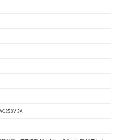
 RoHS指令（10物質）の非含有に対応した製品が提供可能な商品です
AC250V 3A
oHS指令（10物質）の非含有に対応した製品に切り替える予定のある
 RoHS指令（10物質）の非含有に非対応の商品で、対応品を出す予
 RoHS指令（10物質）の非含有の対応状況を調査中または確認中の
ンス料など無形物で、有害物質有無と関係のない商品です。