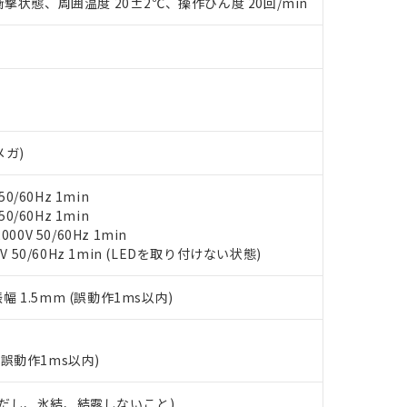
○×表
撃状態、周囲温度 20±2℃、操作ひん度 20回/min
より、非含有部品としていたものが、含有品と判明した場合などやむ
みいただき、同意のうえご利用ください。
材料含有率が中国RoHSの基準値以下であることを示します。
材料含有率が中国RoHSの基準値を超えていることを示します。
、当社制御機器事業取扱商品の当社在庫状況および標準価格(税抜)
ら貴社製品のうち、外国為替および外国貿易法に定める商品（以下｢
質）：
す。当社販売部門へお問い合わせください。
 水銀(Hg) 1000ppm以下、 カドミウム(Cd) 100ppm以下、
たは国外への提供する場合は、日本国政府の輸出許可(または役務取
000ppm以下、ポリ臭化ビフェニル類(PBB) 1000ppm以下、ポリ臭化ジフェニルエーテル類(P
事業取扱商品の中には、本サービスの対象外となる商品もあること
手続きをとります。
キシル) (DEHP)(別名：DOP) 1000ppm以下、フタル酸ブチルベンジル（BBP） 100
(GB/T26572)：
以下、フタル酸ジイソブチル (DIBP) 1000ppm以下
び標準価格照会結果は、記載している更新日時点での社内データに
物を破棄する場合は、完全に破砕するなど、違法に輸出されないよ
(水銀) : 1000ppm、 Cd(カドミウム) : 100ppm、
業用監視および制御機器に対する適用除外項目は除く。
覧された時点での実際の在庫および標準価格とは異なる場合がある
1000ppm、 PBBs(ポリ臭化ビフェニル類) : 1000ppm、 PBDEs(ポリ臭化ジフェニルエーテル類
物質については閾値を超える意図的な使用がないことを確認しています。
メガ)
上の在庫あり
 1000ppm、 DIBP(フタル酸ジイソブチル) : 1000ppm、 BBP(フタル酸ブチルベンジル) :
品を、核兵器、ミサイル、化学兵器、生物兵器またはその他武器並
チルヘキシル)) : 1000ppm
況および標準価格はお客様のお取引先、またはお客様担当のオムロ
用いたしません。
0/60Hz 1min
ご相談ください。
は満たないが在庫あり
製品を第三者に販売する場合は、上記1、2および3の内容を当該第
0/60Hz 1min
機器販売店や当社販売拠点は「
販売ネットワーク
」をご確認くだ
販売先および販売に係わる関係者が違法に輸出するおそれがある場
用期限
0V 50/60Hz 1min
び標準価格結果を当社の事前の承諾なく第三者に漏洩または開示し
え状況などにより、予定月が前後することがあります。
(最新の在庫状況については、お客様のお取引先、またはお客様担当
V 50/60Hz 1min (LEDを取り付けない状態)
（10物質）のすべてが基準値以下であることを示します。
店・当社販売員にご確認ください)
能（部品リスト作成サービス）をご利用いただくには、I-Webメン
使用状況下において有害物質が外部に漏えいし、環境に深刻な影響を
あります。
振幅 1.5mm (誤動作1ms以内)
機種、また在庫状況の情報を公開していない機種
ェブサイト上で当社にご登録された部品リストについて、当社およ
書ダウンロード
す。当社販売部門へお問い合わせください。
品・サービスに関するお客様との取引・商談に必要な範囲で利用す
合意する
キャンセル
書をダウンロードすることができます。
(誤動作1ms以内)
利用者とは、
"個人情報の共同利用に関して"
の「1.共同利用者の
します。
10物質）の非含有証明書
 (ただし、氷結、結露しないこと)